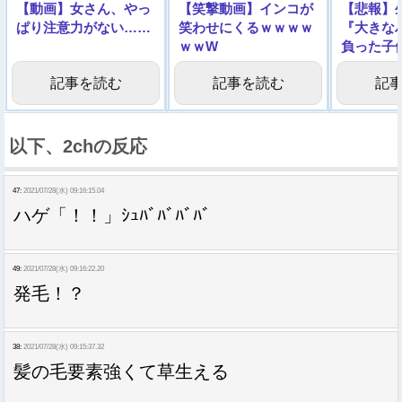
【動画】女さん、やっ
【笑撃動画】インコが
【悲報】
ぱり注意力がない……
笑わせにくるｗｗｗｗ
『大きな
ｗｗW
負った子
像】
記事を読む
記事を読む
記
以下、2chの反応
47:
2021/07/28(水) 09:16:15.04
ハゲ「！！」ｼｭﾊﾞﾊﾞﾊﾞﾊﾞ
49:
2021/07/28(水) 09:16:22.20
発毛！？
38:
2021/07/28(水) 09:15:37.32
髪の毛要素強くて草生える