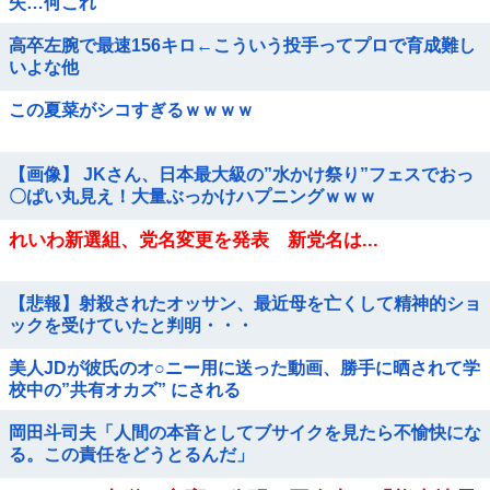
失…何これ
高卒左腕で最速156キロ←こういう投手ってプロで育成難し
いよな他
この夏菜がシコすぎるｗｗｗｗ
【画像】 JKさん、日本最大級の”水かけ祭り”フェスでおっ
〇ぱい丸見え！大量ぶっかけハプニングｗｗｗ
れいわ新選組、党名変更を発表 新党名は...
【悲報】射殺されたオッサン、最近母を亡くして精神的ショ
ックを受けていたと判明・・・
美人JDが彼氏のオ○ニー用に送った動画、勝手に晒されて学
校中の”共有オカズ” にされる
岡田斗司夫「人間の本音としてブサイクを見たら不愉快にな
る。この責任をどうとるんだ」