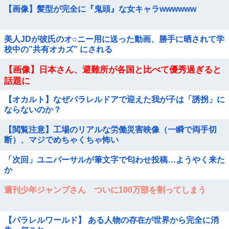
【画像】髪型が完全に『鬼頭』な女キャラwwwwww
美人JDが彼氏のオ○ニー用に送った動画、勝手に晒されて学
校中の”共有オカズ” にされる
【画像】日本さん、避難所が各国と比べて優秀過ぎると
話題に
【オカルト】なぜパラレルドアで迎えた我が子は「誘拐」に
ならないのか？
【閲覧注意】工場のリアルな労働災害映像（一瞬で両手切
断）、マジでめちゃくちゃ怖い
「次回」ユニバーサルが筆文字で匂わせ投稿…ようやく来た
か
週刊少年ジャンプさん ついに100万部を割ってしまう
【パラレルワールド】 ある人物の存在が世界から完全に消