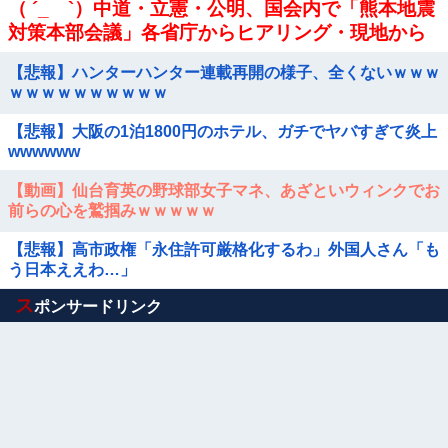
（ ´_ゝ`）中道・立憲・公明、国会内で「熊本地震
対策本部会議」各省庁からヒアリング・現地から
意見聴取「パーティション、人手、宿泊施設の不
【悲報】ハンターハンター連載再開の様子、全くないｗｗｗ
足や、...
ｗｗｗｗｗｗｗｗｗｗ
【悲報】大阪の1泊1800円のホテル、ガチでヤバすぎて炎上
wwwwww
【動画】仙台育英の野球部女子マネ、あざといウィンクでお
前らの心を鷲掴みｗｗｗｗｗ
【悲報】高市政権「永住許可厳格化するわ」外国人さん「も
う日本ええわ…」
Powered by livedoor 相互RSS
ス
ポンサードリンク