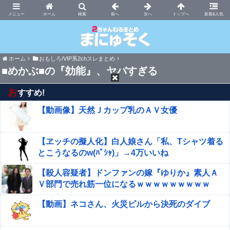
まにゅそく 2chまとめニュース速報VIP
ホーム
新着&人気
ホーム
おもしろ/VIP系2chスレまとめ
■めかぶ■の『効能』、ヤバすぎる
お
すすめ!
【動画像】天然Ｊカップ乳のＡＶ女優
【ヱッチの擬人化】白人娘さん「私、Tシャツ着る
とこうなるのw(ﾊﾟｼｬ)」→4万いいね
【殺人容疑者】ドンファンの嫁『ゆりか』素人Ａ
Ｖ部門で売れ筋一位になるｗｗｗｗｗｗｗｗｗ
【動画】ネコさん、火災ビルから決死のダイブ