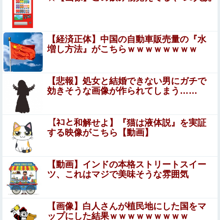
【閲覧注意】工場のリアルな労働災害映像（一瞬で両手切
断）、マジでめちゃくちゃ怖い
嫁の銀行口座が突如凍結されて三菱UFJ銀行に問い合
【経済正体】中国の自動車販売量の『水
わせ、「説明できない」と言われて警察に相談しにい
増し方法』がこちらｗｗｗｗｗｗｗｗ
くと……
福岡県議会「海外旅行じゃない、海外活動だ！」→視察費
2.65億円公開で再炎上ｗｗｗ
【悲報】処女と結婚できない男にガチで
効きそうな画像が作られてしまう……
【悲報】大阪の1泊1800円のホテル、ガチでヤバすぎて炎
上wwwwww
この夏菜がシコすぎるｗｗｗｗ
【ﾈｺと和解せよ】『猫は液体説』を実証
する映像がこちら【動画】
『I"s〈アイズ〉』の桂正和さん、とんでもなく
エ●チなパンツを描く。これもう芸術だろ
【動画】インドの本格ストリートスイー
ツ、これはマジで美味そうな雰囲気
美人JDが彼氏のオ○ニー用に送った動画、勝手に晒されて
学校中の”共有オカズ” にされる
【画像】白人さんが植民地にした国をマ
ごつ盛り焼きそばとかいう年１くらいで無性に食いたくな
ップにした結果ｗｗｗｗｗｗｗｗｗ