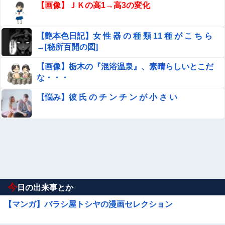
【画像】ＪＫの高1→高3の変化
【艶本色日記】女 性 器 の 種 類 11 種 が こ ち ら
→[秘所百開の図]
【画像】栃木の『混浴温泉』、素晴らしいとこだ
な・・・
【悩み】彼 氏 の チ ン チ ン が 小 さ い
今
日の出来事とか
【マンガ】バラシ屋トシヤの漫画セレクション