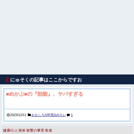
ま
にゅそくの記事はここからですお
■めかぶ■の『効能』、ヤバすぎる
2023/12/11
おもしろ/VIP系2chスレ
1
健康/心と身体
衝撃の事実
飲食