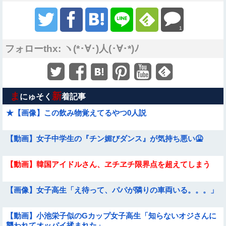
1
フォローthx: ヽ(*･∀･)人(･∀･*)ﾉ
ま
新
にゅそく
着記事
★【画像】この飲み物覚えてるやつ0人説
【動画】女子中学生の『チン媚びダンス』が気持ち悪い🤮
【動画】韓国アイドルさん、ヱチヱチ限界点を超えてしまう
【画像】女子高生「え待って、パパが隣りの車両いる。。。」
【動画】小池栄子似のGカップ女子高生「知らないオジさんに
襲われてオッパイ揉まれた」