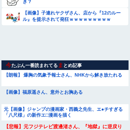
き？
【ロマン】世界を動かした暗号ランキング
【画像】子連れヤクザさん、店から『12のルー
ル』を提示されて発狂ｗｗｗｗｗｗｗｗｗ
【画像】夏のバイクがヤバすぎるｗｗｗｗｗ
【動画】広島に落とされた『原子爆弾』の『再現動画』がこち
ら・・・
【動画】 女子中学生さん、タクシー運ちゃんに感電させられ死
亡……
今
ま
たぶん一番読まれてる
とめ記事
【朗報】 爆胸の気象予報士さん、NHKから解き放たれる
【画像】福原遥さん、意外とお胸ある
元【画像】ジャンプの漫画家・西義之先生、エ●チすぎる
「八尺様」の新作エ□漫画を描く
【悲報】元フジテレビ渡邊渚さん、『地獄』に逆戻り