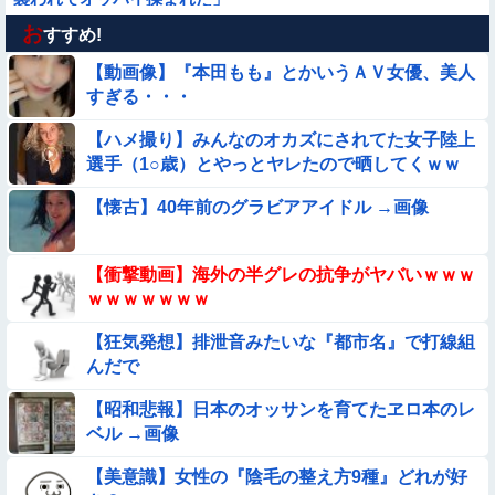
お
【画像】プールに来てた水着JCたち どの娘を選ぶの？
すすめ!
【動画像】『本田もも』とかいうＡＶ女優、美人
【動画】中国の『上級の暮らし』がコレらしい
すぎる・・・
【ハメ撮り】みんなのオカズにされてた女子陸上
【画像】プールで水着が脱げちゃった女の子の反応ｗｗｗｗｗ
選手（1○歳）とやっとヤレたので晒してくｗｗ
ｗｗｗ
ｗ
【衝撃】ガチで『意識高い無能』が好きなワードと言えば？
【懐古】40年前のグラビアアイドル →画像
【画像】昔の日本人の水着、ゑっちｗｗｗｗｗｗｗ
【衝撃動画】海外の半グレの抗争がヤバいｗｗｗ
ｗｗｗｗｗｗｗ
【動画像】飛行機に『水銀』を持ち込めない理由がこれ【→】
【狂気発想】排泄音みたいな『都市名』で打線組
んだで
【画像】お前らこの超美人が整形か否か判定たのむ！！
【昭和悲報】日本のオッサンを育てたヱロ本のレ
【画像】この美人ママ、脱いだら凄い・・・
ベル →画像
【美意識】女性の『陰毛の整え方9種』どれが好
【画像】日本のえちえち女性犯罪者ｗｗｗｗｗｗｗ