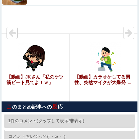
【画像】 どえらい乳のJSが発見される
れいわ新選組、党名変更を発表 新党名は...
ギリギリやれるブス巨乳ｗｗｗｗｗｗｗｗｗ （※画像あ
り）
【画像】ジェフ・ベゾスさん（資産約43兆7700億円）の
嫁がコチラｗｗｗｗｗ
（ ´_ゝ`）中道・立憲・公明、国会内で「熊本地震対策本
【動画】JKさん「私のケツ
【動画】カラオケしてる男
部会議」各省庁からヒアリング・現地から意見聴取「パー
筋ビート見てよ！ｗ」
性、突然マイクが大爆発 →
ティション、人手、宿泊施設の不足や、...
【ウマ娘】昔からの既存キャラにもシナリオの顔アップ演
出とか追加してください
こ
反
のまとめ記事への
応
【動画】ロシアの空挺兵、パラシュートが開かずに墜落し
てしまう。
1件のコメント(タップして表示/非表示)
清水アキラの息子・清水良太郎さん死去で、落語
Sponsored Link
コメントおいてって(´・ω・`)
家・柳家小はだが「いじめ」「暴行」被害告発