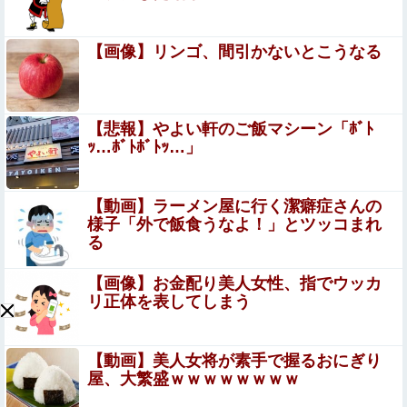
るやつｗｗｗｗｗｗｗｗ
私の好きな日本語がこれだ←「日本は太っ腹だな」（海外
【画像】リンゴ、間引かないとこうなる
の反応）他
血を見て失神した俺が「殺人事件の被害者（遺体）」と勘
違いされ現場が大パニックに！勇敢なおばちゃんとオジサ
【悲報】やよい軒のご飯マシーン「ﾎﾞﾄ
ン達の団結力と勘違い劇がこちらｗｗ
彼氏「俺の親は毒親。だから結婚しても一切関わらなくて
ｯ…ﾎﾞﾄﾎﾞﾄｯ…」
いい」私「うん」彼氏「そのかわり俺もお前の親と一切関
わらない。結婚の挨拶にも行かない」私「えっ」
【画像】 JKさん、日本最大級の”水かけ祭り”フェスでお
【動画】ラーメン屋に行く潔癖症さんの
っ〇ぱい丸見え！大量ぶっかけハプニングｗｗｗ
様子「外で飯食うなよ！」とツッコまれ
る
【画像】チー牛さん、とんでもない恵体の白人美女と結婚
してしまうｗｗｗｗｗｗｗｗ 【Pickup06072008】
【画像】お金配り美人女性、指でウッカ
リ正体を表してしまう
【悲報】高市政権「永住許可厳格化するわ」外国人さん
「もう日本ええわ…」
【動画】美人女将が素手で握るおにぎり
【悲報】人気配信者「はっきり言う、ジャングリア沖
屋、大繁盛ｗｗｗｗｗｗｗｗ
縄ほんとーーーーーーーーにおもんない！！！！」→
炎上