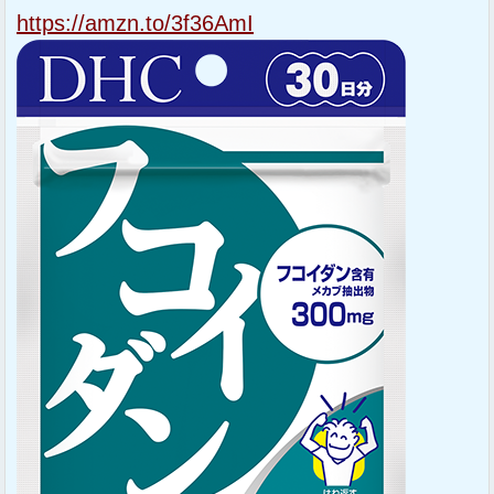
https://amzn.to/3f36AmI