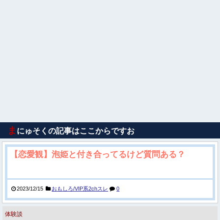
ま
にゅそくの記事はここからですお
【恋愛観】泡姫と付き合ってるけど質問ある？
2023/12/15
おもしろ/VIP系2chスレ
0
体験談