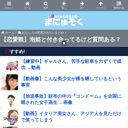
まにゅそく 2chまとめニュース速報VIP
ホーム
新着&人気
ホーム
おもしろ/VIP系2chスレまとめ
【恋愛観】泡姫と付き合ってるけど質問ある？
お
すすめ!
【練習中】ギャルさん、苦手な駐車を力ずくで成
功 →動画
【動画像】こんな美少女が裸を晒しているという
事実
【放送事故】財布の中の『コンドーム』を全国に
晒された女子高生 →画像
【動画】イタリア美女さん、アジア人を見ただけ
で笑ってしまう