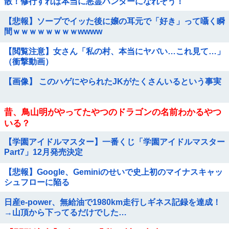
散！修行すれば本当に悪霊ハンターになれそう！
【悲報】ソープでイッた後に嬢の耳元で「好き」って囁く瞬
間ｗｗｗｗｗｗｗｗwwww
【閲覧注意】女さん「私の村、本当にヤバい…これ見て…」
（衝撃動画）
【画像】 このハゲにやられたJKがたくさんいるという事実
昔、鳥山明がやってたやつのドラゴンの名前わかるやつ
いる？
【学園アイドルマスター】一番くじ「学園アイドルマスター
Part7」12月発売決定
【悲報】Google、Geminiのせいで史上初のマイナスキャッ
シュフローに陥る
日産e-power、無給油で1980km走行しギネス記録を達成！
→山頂から下ってるだけでした…