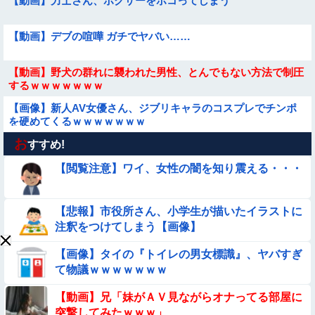
【動画】力士さん、ボクサーをボコってしまう
【動画】デブの喧嘩 ガチでヤバい……
【動画】野犬の群れに襲われた男性、とんでもない方法で制圧
するｗｗｗｗｗｗｗ
【画像】新人AV女優さん、ジブリキャラのコスプレでチンポ
を硬めてくるｗｗｗｗｗｗｗ
お
【画像】巨大マンボウの稚魚さん、金平糖みたいでカワイイｗ
すすめ!
【閲覧注意】ワイ、女性の闇を知り震える・・・
【動画】美少女4人組の20年後の姿がヤバいwwwwww
【悲報】市役所さん、小学生が描いたイラストに
★★同格のように語られてるけど実際は『雲泥の差』があるも
注釈をつけてしまう【画像】
のと言えば？
【悩み相談】昭和の高1女子さん、夏の体験談ｗｗｗｗｗｗｗ
【画像】タイの『トイレの男女標識』、ヤバすぎ
ｗ
て物議ｗｗｗｗｗｗｗ
【動画像】飛行機に『水銀』を持ち込めない理由がこれ【→】
【動画】兄「妹がＡＶ見ながらオナってる部屋に
突撃してみたｗｗｗ」