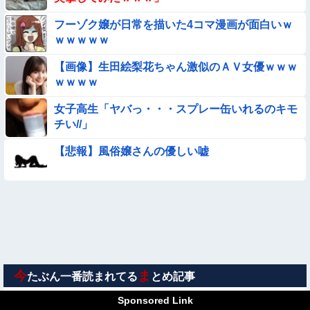
【悲報】イッヌさん、飼い主の『レズプレイ』を見てドン引
き・・・
フーゾク嬢が日常を描いた4コマ漫画が面白いｗ
ｗｗｗｗｗ
【動画】白人「日本で一番美味い食べ物はこれな、試してみ
ろ！飛ぶぞ」
【画像】生田絵梨花ちゃん激似のＡＶ女優ｗｗｗ
★★昨晩、久しぶりに嫁とセックスしたんだが・・・
ｗｗｗｗ
女子高生「ヤバっ・・・スプレー缶いれるのキモ
【動画像】女の子「ウエスト？・・・60㎝だよ！」
チい//」
【画像】女子高生「え待って、パパが隣りの車両いる。。。」
【悲報】風俗嬢さんの優しい嘘
◉★日本の結婚式のこのルール 外国人は笑うらしいな
【動画】こういう貧乳の陰女と付き合えますかｗｗｗｗｗｗｗ
【動画】ピザ屋のバイト女、クッソせこい『ツマミ食い』をし
て炎上
今
ま
たぶん一番読まれてる
とめ記事
【困惑】離婚後18年…元嫁の娘が突然襲来！？その目的が
Sponsored Link