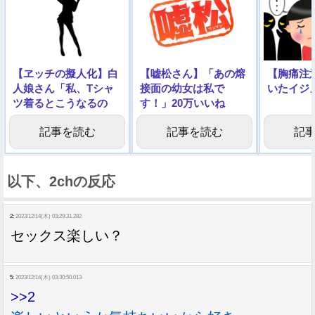
【ヱッチの擬人化】白
【嘘松さん】「あの熔
【胸痛注
人娘さん「私、Tシャ
接面の幼女は私で
いたイジ
ツ着るとこうなるの
す！」20万いいね
w(ﾊﾟｼｬ)」→4万いいね
→「やっぱり私じゃあ
記事を読む
記事を読む
記
りませんでした！」
以下、2chの反応
2:
2023/12/14(木) 03:29:31.282
セックス楽しい？
5:
2023/12/14(木) 03:30:50.013
>>2