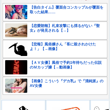
【告白タイム】覆面合コンカップルが覆面を
取った結果……
【恋愛朗報】札束攻撃にも揺るがない『聖
女』が発見される【→】
【悲報】風俗嬢さん「客に殺されかけた
よ！」【→画像】
【ＡＶ女優】風俗で予約1年待ちだった伝説
のＭカップ嬢【→動画像】
【画像】こういう『デカ乳』で『清純派』の
AV女優