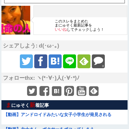
このスレをまとめた
まにゅそく最新記事を
いいね
してチェックしよう！
シェアしよう: d(･ω･｡)
0
フォローthx: ヽ(*･∀･)人(･∀･*)ﾉ
ま
新
にゅそく
着記事
【動画】アンドロイドみたいな女子小学生が発見される