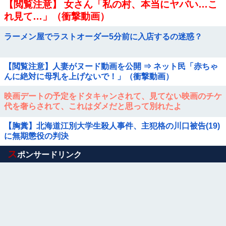
【閲覧注意】 女さん「私の村、本当にヤバい…こ
れ見て…」（衝撃動画）
ラーメン屋でラストオーダー5分前に入店するの迷惑？
【閲覧注意】人妻がヌード動画を公開 ⇒ ネット民「赤ちゃ
んに絶対に母乳を上げないで！」（衝撃動画）
映画デートの予定をドタキャンされて、見てない映画のチケ
代を奢らされて、これはダメだと思って別れたよ
【胸糞】北海道江別大学生殺人事件、主犯格の川口被告(19)
に無期懲役の判決
Powered by livedoor 相互RSS
ス
ポンサードリンク