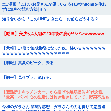
エ□漫画『こわいお兄さんが優しい』をrawやhitomiを使わ
ずに無料で読む方法│sin
知り合いから『このLINE』きたら…お前らどうする？
【動画】美少女4人組の20年後の姿がヤバいwwwwww
【悲報】17歳で無期懲役になった奴、怖いｗｗｗｗｗｗｗ
ｗｗｗｗｗｗｗｗｗｗｗｗｗｗｗｗｗ
【朗報】真夏のピーク、去る
【朗報】見せブラ、流行る。
【避難所】キッチンカー、から揚げや麺類提供 40代女性
「最高、パン中心の生活には飽き飽きしていて、野菜不足も
感じていた」→時事通信タイトル「パンに飽き飽き」他
令和のダラさん 第6話 感想：ダラさんの力を借りて悪霊退