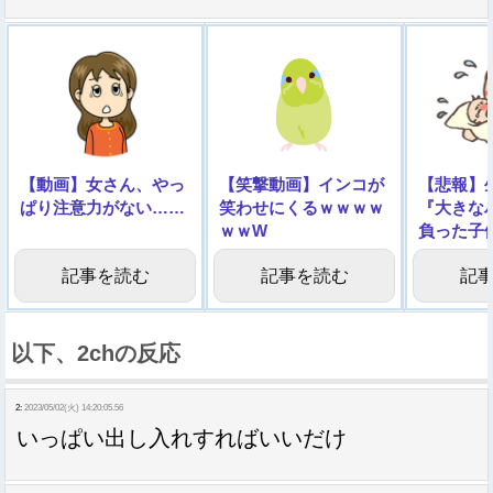
【動画】女さん、やっ
【笑撃動画】インコが
【悲報】
ぱり注意力がない……
笑わせにくるｗｗｗｗ
『大きな
ｗｗW
負った子
像】
記事を読む
記事を読む
記
以下、2chの反応
2:
2023/05/02(火) 14:20:05.56
いっぱい出し入れすればいいだけ