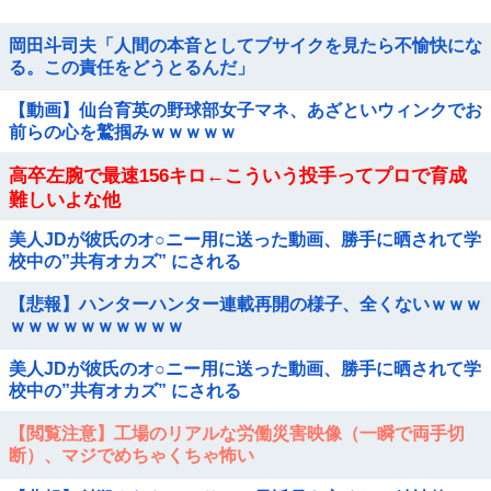
岡田斗司夫「人間の本音としてブサイクを見たら不愉快にな
る。この責任をどうとるんだ」
【動画】仙台育英の野球部女子マネ、あざといウィンクでお
前らの心を鷲掴みｗｗｗｗｗ
高卒左腕で最速156キロ←こういう投手ってプロで育成
難しいよな他
美人JDが彼氏のオ○ニー用に送った動画、勝手に晒されて学
校中の”共有オカズ” にされる
【悲報】ハンターハンター連載再開の様子、全くないｗｗｗ
ｗｗｗｗｗｗｗｗｗｗ
美人JDが彼氏のオ○ニー用に送った動画、勝手に晒されて学
校中の”共有オカズ” にされる
【閲覧注意】工場のリアルな労働災害映像（一瞬で両手切
断）、マジでめちゃくちゃ怖い