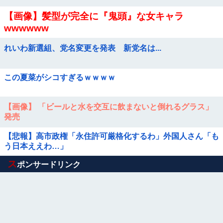
【画像】髪型が完全に『鬼頭』な女キャラ
wwwwww
れいわ新選組、党名変更を発表 新党名は...
この夏菜がシコすぎるｗｗｗｗ
【画像】 「ビールと水を交互に飲まないと倒れるグラス」
発売
【悲報】高市政権「永住許可厳格化するわ」外国人さん「も
う日本ええわ…」
Powered by livedoor 相互RSS
ス
ポンサードリンク