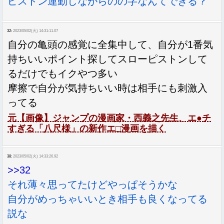
ピストン運動しながらのの字なんてできる？
32:
2023/05/02(火) 14:31:11.07
自分の亀頭の感覚に全集中して、自分が1番気
持ちいいポイント探してスローピストンして
るだけでもイクやつ多い
摩擦で自分が気持ちいい時は相手にも刺激入
ってる
元【画像】ジャンプの漫画家・西義之先生、エ●チ
すぎる「八尺様」の新作エ□漫画を描く
38:
2023/05/02(火) 14:33:26.92
>>32
それ薄々思ってたけどやっぱそうかな
自分がめっちゃいいとき相手も良くなってる
説な