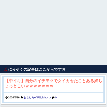
ま
にゅそくの記事はここからですお
【中イキ】自分のイチモツで女イカセたことある奴ち
ょっとこいｗｗｗｗｗｗｗ
2026/6/16
おもしろ/VIP系2chスレ
0