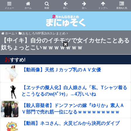
まにゅそく 2chまとめニュース速報VIP
ホーム
新着&人気
ホーム
おもしろ/VIP系2chスレまとめ
【中イキ】自分のイチモツで女イカセたことある
奴ちょっとこいｗｗｗｗｗｗｗ
お
すすめ!
【動画像】天然Ｊカップ乳のＡＶ女優
【ヱッチの擬人化】白人娘さん「私、Tシャツ着る
とこうなるのw(ﾊﾟｼｬ)」→4万いいね
【殺人容疑者】ドンファンの嫁『ゆりか』素人Ａ
Ｖ部門で売れ筋一位になるｗｗｗｗｗｗｗｗｗ
【動画】ネコさん、火災ビルから決死のダイブ