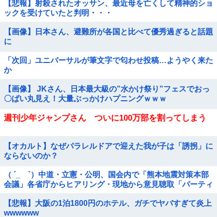
【悲報】射殺されたオッサン、最近母を亡くして精神的ショ
ックを受けていたと判明・・・
【画像】日本さん、避難所が各国と比べて優秀過ぎると話題
に
「次回」ユニバーサルが筆文字で匂わせ投稿…ようやく来た
か
【画像】 JKさん、日本最大級の”水かけ祭り”フェスでおっ
〇ぱい丸見え！大量ぶっかけハプニングｗｗｗ
週刊少年ジャンプさん ついに100万部を割ってしまう
【オカルト】なぜパラレルドアで迎えた我が子は「誘拐」に
ならないのか？
（ ´_ゝ`）中道・立憲・公明、国会内で「熊本地震対策本部
会議」各省庁からヒアリング・現地から意見聴取「パーティ
ション、人手、宿泊施設の不足や、...
【悲報】大阪の1泊1800円のホテル、ガチでヤバすぎて炎上
wwwwww