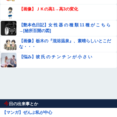
【画像】ＪＫの高1→高3の変化
【艶本色日記】女 性 器 の 種 類 11 種 が こ ち ら
→[秘所百開の図]
【画像】栃木の『混浴温泉』、素晴らしいとこだ
な・・・
【悩み】彼 氏 の チ ン チ ン が 小 さ い
今
日の出来事とか
【マンガ】ぜんぶ私が中心