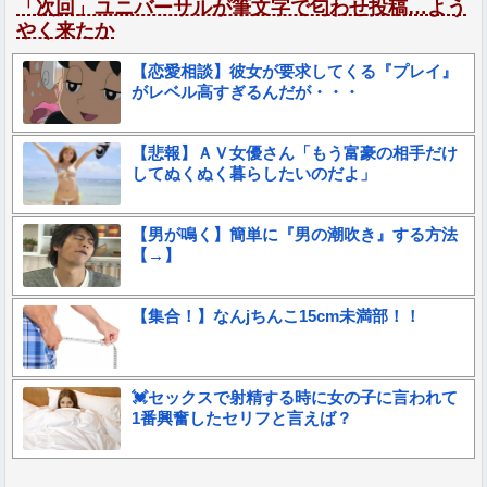
「次回」ユニバーサルが筆文字で匂わせ投稿…よう
やく来たか
【恋愛相談】彼女が要求してくる『プレイ』
がレベル高すぎるんだが・・・
【悲報】ＡＶ女優さん「もう富豪の相手だけ
してぬくぬく暮らしたいのだよ」
【男が鳴く】簡単に『男の潮吹き』する方法
【→】
【集合！】なんjちんこ15cm未満部！！
💓セックスで射精する時に女の子に言われて
1番興奮したセリフと言えば？