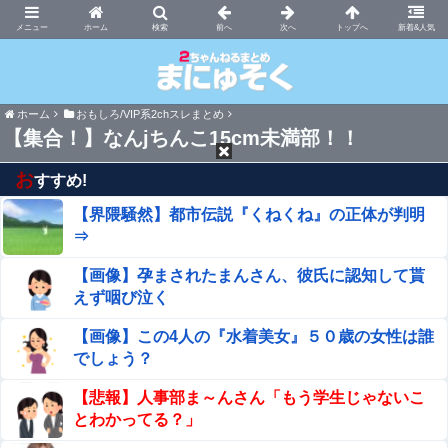
まにゅそく 2chまとめニュース速報VIP
ホーム
新着&人気
ホーム
おもしろ/VIP系2chスレまとめ
【集合！】なんjちんこ15cm未満部！！
お
すすめ!
【界隈騒然】都市伝説『くねくね』の正体が判明
⇒
【画像】孕まされたまんさん、彼氏に認知して貰
えず咽び泣く
【画像】この4人の『水着美女』５０歳の女性は誰
でしょう？
【悲報】人事部ま～んさん「もう学生じゃないこ
とわかってる？」