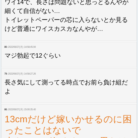
ワイ14で、長さは問題ないと思っとるんやが
細くて自信がない…
トイレットペーパーの芯に入らないとか見る
けど普通にワイスカスカなんやが…
80:
2022/06/27(月) 14:58:45.94
マジ勃起で12ぐらい
79:
2022/06/27(月) 14:58:27.26
長さ気にして測ってる時点でお前ら負け組だ
よ
86:
2022/06/27(月) 15:00:35.40
13cmだけど嫁いかせるのに困
ったことはないで
Sponsored Link