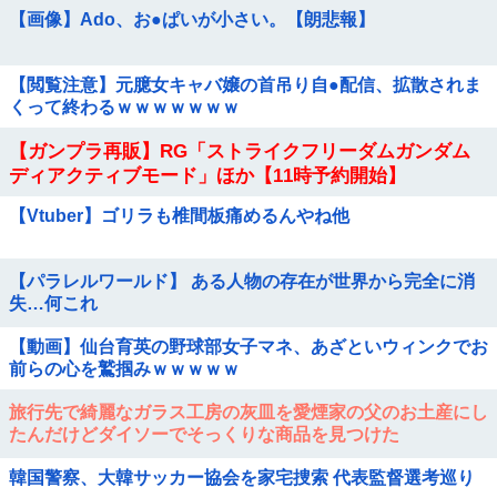
【画像】Ado、お●ぱいが小さい。【朗悲報】
【閲覧注意】元臆女キャバ嬢の首吊り自●配信、拡散されま
くって終わるｗｗｗｗｗｗｗ
【ガンプラ再販】RG「ストライクフリーダムガンダム
ディアクティブモード」ほか【11時予約開始】
【Vtuber】ゴリラも椎間板痛めるんやね他
【パラレルワールド】 ある人物の存在が世界から完全に消
失…何これ
【動画】仙台育英の野球部女子マネ、あざといウィンクでお
前らの心を鷲掴みｗｗｗｗｗ
旅行先で綺麗なガラス工房の灰皿を愛煙家の父のお土産にし
たんだけどダイソーでそっくりな商品を見つけた
韓国警察、大韓サッカー協会を家宅捜索 代表監督選考巡り