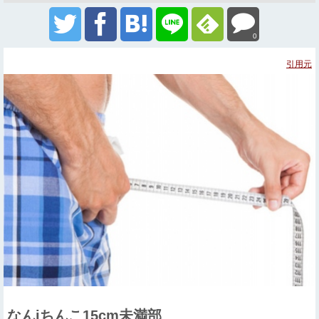
0
引用元
なんjちんこ15cm未満部