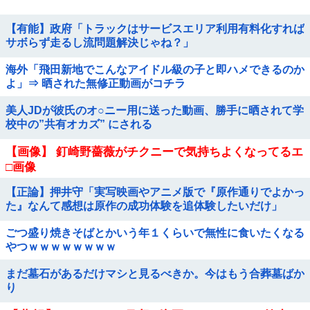
【有能】政府「トラックはサービスエリア利用有料化すれば
サボらず走るし流問題解決じゃね？」
海外「飛田新地でこんなアイドル級の子と即ハメできるのか
よ」⇒ 晒された無修正動画がコチラ
美人JDが彼氏のオ○ニー用に送った動画、勝手に晒されて学
校中の”共有オカズ” にされる
【画像】 釘崎野薔薇がチクニーで気持ちよくなってるエ
□画像
【正論】押井守「実写映画やアニメ版で『原作通りでよかっ
た』なんて感想は原作の成功体験を追体験したいだけ」
ごつ盛り焼きそばとかいう年１くらいで無性に食いたくなる
やつｗｗｗｗｗｗｗｗ
まだ墓石があるだけマシと見るべきか。今はもう合葬墓ばか
り