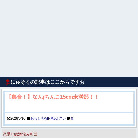
ま
にゅそくの記事はここからですお
【集合！】なんjちんこ15cm未満部！！
2026/5/10
おもしろ/VIP系2chスレ
0
恋愛と結婚
悩み相談