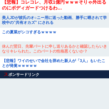
【悲報】コレコレ、月収1億円ｗｗｗそりゃ外出る
のにボディガードつけるわ…
美人JDが彼氏のオ○ニー用に送った動画、勝手に晒されて学
校中の”共有オカズ” にされる
この夏菜がシコすぎるｗｗｗｗ
休んだ翌日、先輩パートに申し送りあるかと確認したらいき
なりキレられた。このパートの性格悪くないか？
【悲報】ワイのせいで会社を辞めた新人が「3人」もいたこ
とが発覚ｗｗｗｗｗ
Powered by livedoor 相互RSS
ス
ポンサードリンク