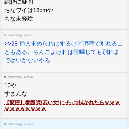
純粋に疑問
ちなワイは18cmや
ちな未経験
37:
2022/06/27(月) 14:48:38.53
>>28
挿入求められはするけど喧嘩で別れるこ
ともある。ちんこよければ喧嘩しても別れま
ではいかないやろ
29:
2022/06/27(月) 14:47:53.80
10や
すまんな
【驚愕】看護師(若い女)にチ○コ拭かれたらｗｗｗ
ｗｗｗｗｗｗｗｗ
26:
2022/06/27(月) 14:47:26.18