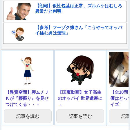
【朗報】仮性包茎は正常、ズルムケはむしろ
異常だと判明
【参考】フーゾク嬢さん「こうやってオッパ
イ揉む男は無理」
【異質空間】脚ムチＪ
【国宝動画】女子高生
【全10
Ｋが『腰振り』を見せ
のオッパイ 世界遺産に
優はどっ
つけてくる・・・
→
イズ
記事を読む
記事を読む
記