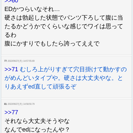
>>60
EDかつらいなそれ…
硬さは勃起した状態でパンツ下ろして腹に当
たるかどうかでくらいな感じでワイは思って
るわ
腹にかすりでもしたら誇ってええで
77:
2022/06/27(月) 14:57:55.69
>>71
むしろ上がりすぎて穴目掛けて動かすの
がめんどいタイプや。硬さは大丈夫やな。と
りあえずed直して頑張るぞ
81:
2022/06/27(月) 14:58:50.79
>>77
それなら大丈夫そうやな
なんでedになったんや？