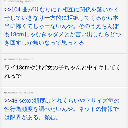
111:
2022/06/27(月) 15:05:58.17
>>104
曲がりなりにも相互に関係を築いたく
せしていきなり一方的に拒絶してくるから本
当に怖くてしゃーないんや。そのうえちんぽ
も18cmじゃなきゃダメとか言い出したらどつ
き回すしか無いなって思っとる。
46:
2022/06/27(月) 14:50:40.05
ワイ13cmやけど女の子ちゃんと中イキしてく
れるで
49:
2022/06/27(月) 14:51:29.75
>>46
sexの頻度はどれくらいや？サイズ毎の
性行為頻度を調べたいんや。ネットの情報で
は限界がある。頼む。