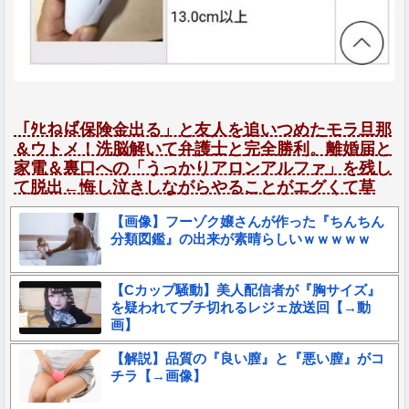
「ﾀﾋねば保険金出る」と友人を追いつめたモラ旦那
＆ウトメ！洗脳解いて弁護士と完全勝利。離婚届と
家電＆裏口への「うっかりアロンアルファ」を残し
て脱出←悔し泣きしながらやることがエグくて草
【画像】フーゾク嬢さんが作った『ちんちん
分類図鑑』の出来が素晴らしいｗｗｗｗｗ
【Cカップ騒動】美人配信者が『胸サイズ』
を疑われてブチ切れるレジェ放送回【→動
画】
【解説】品質の『良い膣』と『悪い膣』がコ
チラ【→画像】