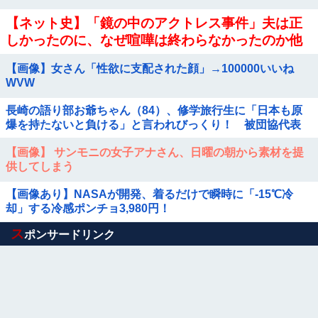
【ネット史】「鏡の中のアクトレス事件」夫は正
しかったのに、なぜ喧嘩は終わらなかったのか他
【画像】女さん「性欲に支配された顔」→100000いいね
WVW
長崎の語り部お爺ちゃん（84）、修学旅行生に「日本も原
爆を持たないと負ける」と言われびっくり！ 被団協代表
（85）も中学生に「核を持たないで日本...
【画像】 サンモニの女子アナさん、日曜の朝から素材を提
供してしまう
【画像あり】NASAが開発、着るだけで瞬時に「-15℃冷
却」する冷感ポンチョ3,980円！
Powered by livedoor 相互RSS
ス
ポンサードリンク