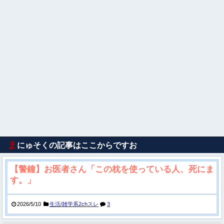
ま
にゅそくの記事はここからですお
【警鐘】お医者さん「この枕を使っている人、死にま
す。」
2026/5/10
生活/雑学系2chスレ
3