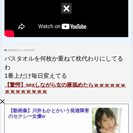
89:
2024/02/27(火) 12:59:36.95
バスタオルを何枚か重ねて枕代わりにしてる
わ
1番上だけ毎日変えてる
【驚愕】sexしながら女の腋舐めたらｗｗｗｗｗｗ
ｗｗｗｗｗｗｗｗ
【動画像】川井もかとかいう発達障害
のセクシー女優w