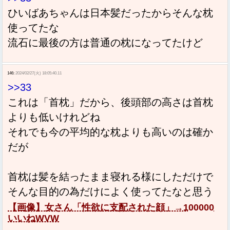
ひいばあちゃんは日本髪だったからそんな枕
使ってたな
流石に最後の方は普通の枕になってたけど
146:
2024/02/27(火) 18:05:40.11
>>33
これは「首枕」だから、後頭部の高さは首枕
よりも低いけれどね
それでも今の平均的な枕よりも高いのは確か
だが
首枕は髪を結ったまま寝れる様にしただけで
そんな目的の為だけによく使ってたなと思う
【画像】女さん「性欲に支配された顔」→100000
いいねWVW