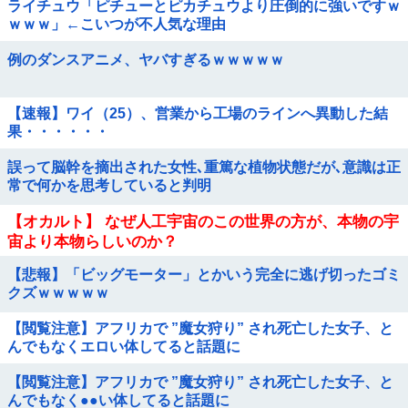
ライチュウ「ピチューとピカチュウより圧倒的に強いですｗ
ｗｗｗ」←こいつが不人気な理由
例のダンスアニメ、ヤバすぎるｗｗｗｗｗ
【速報】ワイ（25）、営業から工場のラインへ異動した結
果・・・・・・
誤って脳幹を摘出された女性､重篤な植物状態だが､意識は正
常で何かを思考していると判明
【オカルト】 なぜ人工宇宙のこの世界の方が、本物の宇
宙より本物らしいのか？
【悲報】「ビッグモーター」とかいう完全に逃げ切ったゴミ
クズｗｗｗｗｗ
【閲覧注意】アフリカで ”魔女狩り” され死亡した女子、と
んでもなくエロい体してると話題に
【閲覧注意】アフリカで ”魔女狩り” され死亡した女子、と
んでもなく●●い体してると話題に