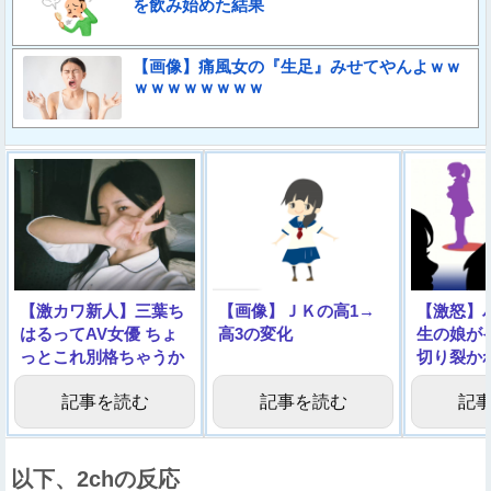
を飲み始めた結果
【画像】痛風女の『生足』みせてやんよｗｗ
ｗｗｗｗｗｗｗｗ
【激カワ新人】三葉ち
【画像】ＪＫの高1→
【激怒】
はるってAV女優 ちょ
高3の変化
生の娘が
っとこれ別格ちゃうか
切り裂か
→動画像
された！
記事を読む
記事を読む
記
以下、2chの反応