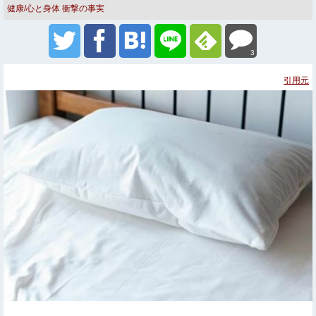
健康/心と身体
衝撃の事実
3
引用元