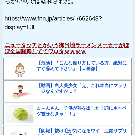
らかい枕では緩和された。
https://www.fnn.jp/articles/-/662648?
display=full
ニュータッチとかいう御当地ラーメンメーカーがほ
ぼ全国制覇しててワロタｗｗｗｗ
【危険】「こんな座り方している方、絶対に
すぐ辞めて下さい」【→画像】
【動画】白人美少女「え、これ本当にマッサ
ージなんですか…？」
ま～んさん「子供が熱を出した！頭にキャベ
ツ被せなきゃ！！」
【朗報】抜け毛が気になるワイ、亜鉛サプリ