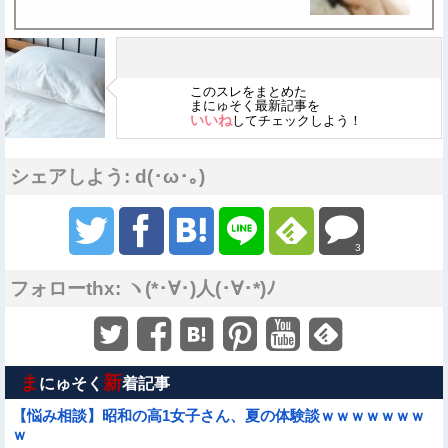
このスレをまとめた
まにゅそく最新記事を
いいね
してチェックしよう！
シェアしよう: d(･ω･｡)
3
フォローthx: ヽ(*･∀･)人(･∀･*)ﾉ
ま
新
にゅそく
着記事
【悩み相談】昭和の高1女子さん、夏の体験談ｗｗｗｗｗｗｗ
ｗ
Sponsored Link