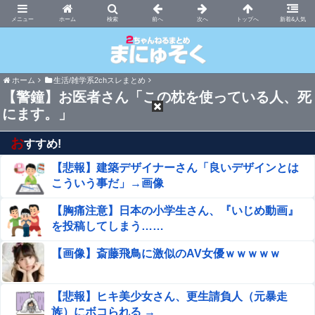
まにゅそく 2chまとめニュース速報VIP
ホーム
新着&人気
ホーム
生活/雑学系2chスレまとめ
【警鐘】お医者さん「この枕を使っている人、死
にます。」
お
すすめ!
【悲報】建築デザイナーさん「良いデザインとは
こういう事だ」→画像
【胸痛注意】日本の小学生さん、『いじめ動画』
を投稿してしまう……
【画像】斎藤飛鳥に激似のAV女優ｗｗｗｗｗ
【悲報】ヒキ美少女さん、更生請負人（元暴走
族）にボコられる →