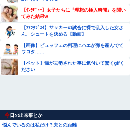
【ｲﾝﾀﾋﾞｭｰ】女子たちに『理想の挿入時間』を聞い
てみた結果w
【ﾌｧﾝﾀｼﾞｽﾀ】サッカーの試合に裸で乱入した女さ
ん、シュートを決める【動画】
【画像】ビュッフェの料理にハエが卵を産んでて
ワロタ……
【ペット】猫が去勢された事に気付いて驚くgifく
ださい
今
日の出来事とか
悩んでいるのは私だけ？夫との距離