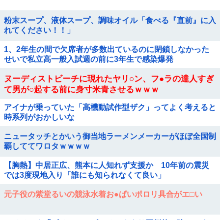
粉末スープ、液体スープ、調味オイル「食べる『直前』に入
れてください！！」
1、2年生の間で欠席者が多数出ているのに閉鎖しなかった
せいで私立高一般入試週の前に3年生で感染爆発
ヌーディストビーチに現れたヤリ○ン、フ●ラの達人すぎ
て男が○起する前に身寸米青させるｗｗｗ
アイナが乗っていた「高機動試作型ザク」ってよく考えると
時系列がおかしいな
ニュータッチとかいう御当地ラーメンメーカーがほぼ全国制
覇しててワロタｗｗｗｗ
【胸熱】中居正広、熊本に人知れず支援か 10年前の震災
では3度現地入り「誰にも知られなくて良い」
元子役の紫堂るいの競泳水着お●ぱいポロリ具合がエ□い