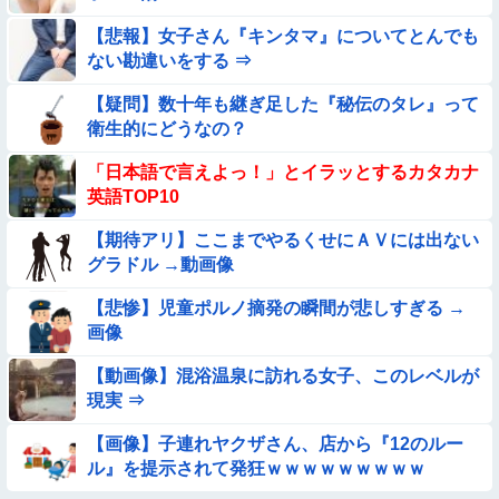
む？❤」
【悲報】女子さん『キンタマ』についてとんでも
【動画】野犬の群れに襲われた男性、とんでもない方法で制圧
ない勘違いをする ⇒
するｗｗｗｗｗｗｗ
【動画】力士さん、ボクサーをボコってしまう
【疑問】数十年も継ぎ足した『秘伝のタレ』って
衛生的にどうなの？
【画像】新人AV女優さん、ジブリキャラのコスプレでチンポ
「日本語で言えよっ！」とイラッとするカタカナ
を硬めてくるｗｗｗｗｗｗｗ
英語TOP10
【動画】ピザ屋のバイト女、クッソせこい『ツマミ食い』をし
て炎上
【期待アリ】ここまでやるくせにＡＶには出ない
グラドル →動画像
★★同格のように語られてるけど実際は『雲泥の差』があるも
のと言えば？
【悲惨】児童ポルノ摘発の瞬間が悲しすぎる →
【悩み相談】昭和の高1女子さん、夏の体験談ｗｗｗｗｗｗｗ
画像
ｗ
【動画像】混浴温泉に訪れる女子、このレベルが
【参考画像】脱がしたら『残念オッパイ』を褒める時の模範解
現実 ⇒
答
◉★日本の結婚式のこのルール 外国人は笑うらしいな
【画像】子連れヤクザさん、店から『12のルー
ル』を提示されて発狂ｗｗｗｗｗｗｗｗｗ
★★水着姿を見た彼氏が「核兵器並みのボディだね」って褒め