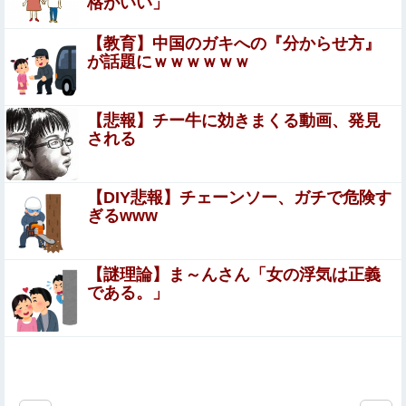
格がいい」
【悲報】粗品、永久追放ｗｗｗｗｗｗｗｗｗｗｗｗｗｗｗ
（証拠あり）
【教育】中国のガキへの『分からせ方』
スッポン解体動画を見る彼女「美味しそう♪」→俺「生き
が話題にｗｗｗｗｗｗ
たまま捌かれて可哀想だろ！サイコパスか？」←お前らど
っち？
【画像】佐倉綾音(32)、自分のシコポイントに気がつくｗ
【悲報】チー牛に効きまくる動画、発見
ｗｗｗｗｗｗｗｗｗ
される
女性の口の中に垂らすと30分間ヨダレが止まらなくなるオ
イルの紹介動画、普通にエロすぎる
【DIY悲報】チェーンソー、ガチで危険す
ぎるwww
【閲覧注意】タイの中学校で銃乱射事件が発生。男子生徒
が教師5人を殺すヤバすぎる動画が話題に
【謎理論】ま～んさん「女の浮気は正義
【画像】20年前のAV、キチガイすぎるwwwwww
である。」
【原神】やっぱ原神に課金するのが正解だよな
シカ「全部喰った」 祭り中止