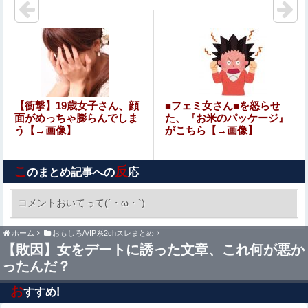
【悲報】ポケポケ、1年で1600万人が引退・・・
【衝撃】34歳ニート、『エロ漫画』で人生逆転
【日向坂46】運動神経良い人と悪い人の対比をご覧くださ
【衝撃】19歳女子さん、顔
■フェミ女さん■を怒らせ
い…
面がめっちゃ膨らんでしま
た、『お米のパッケージ』
う【→画像】
がこちら【→画像】
ウトのセクハラを夫に泣いて訴えても「いいじゃないかそ
のくらい。我慢してたらご褒美あげるから」と迫られた。
こ
反
夫が気持ち悪くて悲鳴をあげたら「うるさい」とグーで殴
のまとめ記事への
応
ロシアさん、国民の財産を没収しはじめる
られた
コメントおいてって(´・ω・`)
【悲報】日本人、バカかもしれない。食品消費税
ホーム
おもしろ/VIP系2chスレまとめ
減税（8%→1%）に93.2%が賛成してしまう
【敗因】女をデートに誘った文章、これ何が悪か
ったんだ？
エロ漫画『のの香とこーちゃん～ち〇ち〇こわい～』を
rawやhitomiを使わずに無料で読む方法│月の負け犬
お
すすめ!