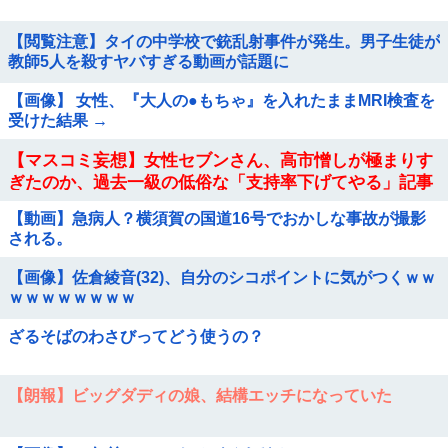
【閲覧注意】タイの中学校で銃乱射事件が発生。男子生徒が
教師5人を殺すヤバすぎる動画が話題に
【画像】 女性、『大人の●もちゃ』を入れたままMRI検査を
受けた結果 →
【マスコミ妄想】女性セブンさん、高市憎しが極まりす
ぎたのか、過去一級の低俗な「支持率下げてやる」記事
を配信してしまう 想像の10倍低俗
【動画】急病人？横須賀の国道16号でおかしな事故が撮影
される。
【画像】佐倉綾音(32)、自分のシコポイントに気がつくｗｗ
ｗｗｗｗｗｗｗｗ
ざるそばのわさびってどう使うの？
【朗報】ビッグダディの娘、結構エッチになっていた