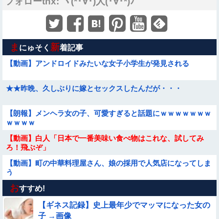
フォローthx: ヽ(*･∀･)人(･∀･*)ﾉ
ま
新
にゅそく
着記事
【動画】アンドロイドみたいな女子小学生が発見される
★★昨晩、久しぶりに嫁とセックスしたんだが・・・
【朗報】メンヘラ女の子、可愛すぎると話題にｗｗｗｗｗｗｗ
ｗｗｗｗ
【動画】白人「日本で一番美味い食べ物はこれな、試してみ
ろ！飛ぶぞ」
【動画】町の中華料理屋さん、娘の採用で人気店になってしま
う
お
【悲報】イッヌさん、飼い主の『レズプレイ』を見てドン引
すすめ!
き・・・
【ギネス記録】史上最年少でマッマになった女の
【動画あり】ボーイッシュ美少女「どうしたん？おっぱい揉
子 →画像