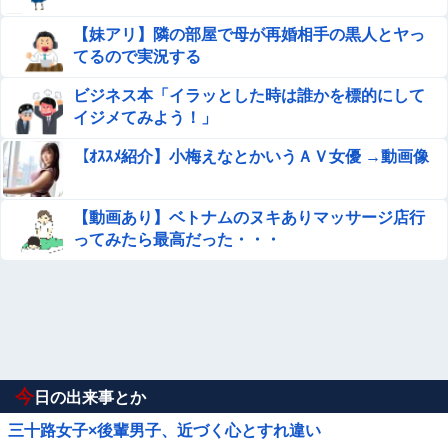
【妹アリ】隣の部屋で母が再婚相手の黒人とヤっ
てるので実況する
ビジネス本「イラッとした時は誰かを標的にして
イジメてみよう！」
【ｵｽｽﾒ紹介】小梅えなとかいうＡＶ女優 →動画像
【動画あり】ベトナムのヌキありマッサージ店行
ってみたら最高だった・・・
今
日の出来事とか
三十路女子×後輩男子、近づく心とすれ違い