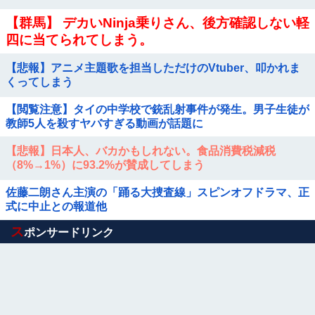
【群馬】 デカいNinja乗りさん、後方確認しない軽
四に当てられてしまう。
【悲報】アニメ主題歌を担当しただけのVtuber、叩かれま
くってしまう
【閲覧注意】タイの中学校で銃乱射事件が発生。男子生徒が
教師5人を殺すヤバすぎる動画が話題に
【悲報】日本人、バカかもしれない。食品消費税減税
（8%→1%）に93.2%が賛成してしまう
佐藤二朗さん主演の「踊る大捜査線」スピンオフドラマ、正
式に中止との報道他
Powered by livedoor 相互RSS
ス
ポンサードリンク