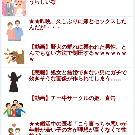
うらしいな
外国人「2002年W杯は?」韓国サッカーに衝撃的不祥事！
W杯予選でレフリーへの性的接待発覚！海外騒然！【海外
★★昨晩、久しぶりに嫁とセックスした
の反応】
んだが・・・
インドの暴走族、レベルが違いすぎて草ｗｗｗｗｗｗｗｗ
ｗｗｗｗｗｗ
巨乳面接官「ぼ●き能力に問題は無さそうですね♥️次は強度
【動画】野犬の群れに襲われた男性、と
を検査します♥️射精したくなったら我慢せず出してくださ
んでもない方法で制圧するｗｗｗｗｗｗ
い♥️」社長専属性欲処理係に合格した件♥️????♥️
ｗ
【閲覧注意】タイの中学校で銃乱射事件が発生。
男子生徒が教師5人を殺すヤバすぎる動画が話題
【悲報】処女と結婚できない男にガチで
効きそうな画像が作られてしまう……
に
【動画】急病人？横須賀の国道16号でおかしな事故が撮影
される。
【動画】チー牛サークルの姫、直缶
【日向坂46】運動神経良い人と悪い人の対比をご覧くださ
い…他
【マスコミ妄想】女性セブンさん、高市憎しが極まりすぎ
★★婚活中の医者「こう言っちゃ悪いが
たのか、過去一級の低俗な「支持率下げてやる」記事を配
年齢が若い子の方が理想が高くなくて性
信してしまう 想像の10倍低俗