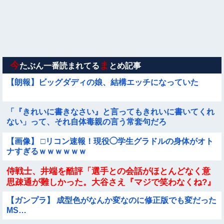
てくれた(´；ω；｀)
【動画像】女の子「ウエスト？・・・60㎝だよ！」
【要審議】４歳娘が描いたママのお尻ｗｗｗｗｗ【画像】
今
ま
たぶん一番読まれてる
とめ記事
【朗報】ビッグダディの娘、結構エッチになっていた
「『きれいに書きなさい』と言ってもきれいに書いてくれ
ない」って、それ自体毒親の言う常套句だろ
【画像】 □リコン速報！現役◯学生グラドルの身体がオト
ナすぎるｗｗｗｗｗｗ
侍戦士、井端を酷評「選手との会話がほとんどなく意
思疎通が難しかった。大谷さえ『マジで笑わなくね?』
と言うほど」
【ガンプラ】 成型色がなんか変なのに修正版でも変だった
MS…