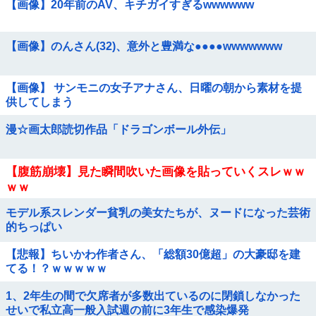
【画像】20年前のAV、キチガイすぎるwwwwww
【画像】のんさん(32)、意外と豊満な●●●●wwwwwww
【画像】 サンモニの女子アナさん、日曜の朝から素材を提
供してしまう
漫☆画太郎読切作品「ドラゴンボール外伝」
【腹筋崩壊】見た瞬間吹いた画像を貼っていくスレｗｗ
ｗｗ
モデル系スレンダー貧乳の美女たちが、ヌードになった芸術
的ちっぱい
【悲報】ちいかわ作者さん、「総額30億超」の大豪邸を建
てる！？ｗｗｗｗｗ
1、2年生の間で欠席者が多数出ているのに閉鎖しなかった
せいで私立高一般入試週の前に3年生で感染爆発