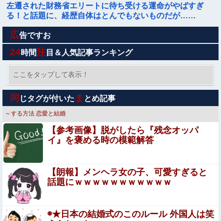
左遷された財務省エリートに待ち受ける運命がやばすぎ
る！と話題に、経歴自体はとんでもないものだが……
広
会社「辞めたいなら辞めろ。お前の代わりはいくらでもい
告ですお
る」→結果ｗｗｗｗｗｗｗｗｗ
24
注
時間
目＆人気記事ランキング
【画像】 ミニスカートで脚立にのるＯＬさんｗｗｗｗｗ
ここをタップして表示！
多田成美アナ、ポロシャツお●ぱいからピンク色ブラ見え
同
ま
じタグが付いた
とめ記事
過ぎ最高！
～する方法
恋愛と結婚
【シコ注意】 俺氏、スナック一人で飲みしてたOL(35)に
【参考画像】脱がしたら『残念オッパ
ホテルで乳首を吸われた結果ｗｗｗｗｗｗｗｗｗｗｗ
イ』を褒める時の模範解答
【画像】 キャミイの18万円の最新フィギュア、ガチで作
り込みがエグすぎる
【朗報】メンヘラ女の子、可愛すぎると
インドネシアで日本の漫画やアニメにちなんだ名付け流行
話題にｗｗｗｗｗｗｗｗｗｗｗ
「うずまき」や「ナルト」、「のび太」に「ルフィ」…
【腹筋崩壊】見た瞬間吹いた画像を貼っていくスレｗ
◉★日本の結婚式のこのルール 外国人は笑
ｗｗｗ