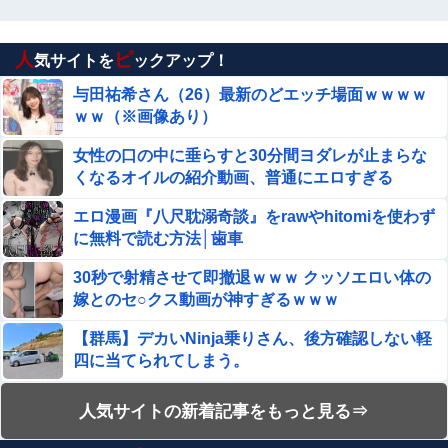
るならあと900年ぐらい生きるんだよな
人
ピ
立ちんぼを買うもキモすぎてヤらせてもらえなかった
気サイトを
ックアップ！
男、代わりの足コキでまさかの大量身寸米青ｗｗｗ
与田祐希さん（26）最新のどエッチ場面ｗｗｗｗ
ｗｗ（※画像あり）
【画像】このLINEでなんで女が怒ってるのか分かんない
奴はモテない奴確定らしい←お前らは勿論わかるよ
女性の口の中に垂らすと30分間ヨダレが止まらな
な？？？？？？？
中国、金融監督管理総局前トップの全人代代表資格を剥
くなるオイルの紹介動画、普通にエロすぎる
奪…重大な規律違反で！
エロ漫画『八尺耽溺奇談』をrawやhitomiを使わず
【夏の悲劇】父親、溺れた息子を救おうとしてﾀﾋ亡 →専門
に無料で読む方法│歯車
家も警鐘「救助は二次被害が多い」
30秒で射精させて即撤退ｗｗｗ クッソエロい体の
移民反対派に聞きたいんやが他
嫁とのセ○クス動画が神すぎるｗｗｗ
【群馬】デカいNinja乗りさん、後方確認しない軽
【画像】 女性、『大人の●もちゃ』を入れたままMRI検査
四に当てられてしまう。
を受けた結果 →
エロ漫画『のの香とこーちゃん～ち〇ち〇こわい
人気サイトの新着記事をもっと見る⇒
北アルプス槍ヶ岳周辺で19歳の男子大学生が遭難 単独で
～』をrawやhitomiを使わずに無料で読む方法│月
1泊2日の予定で入山も連絡取れず 警察が9日以降捜索予
の負け犬