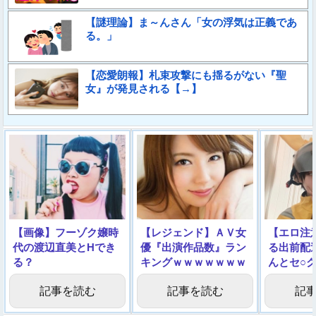
【謎理論】ま～んさん「女の浮気は正義であ
る。」
【恋愛朗報】札束攻撃にも揺るがない『聖
女』が発見される【→】
【画像】フーゾク嬢時
【レジェンド】ＡＶ女
【エロ注
代の渡辺直美とHでき
優『出演作品数』ラン
る出前配
る？
キングｗｗｗｗｗｗｗ
んとセ○
ｗｗｗｗ
た…」⇒
記事を読む
記事を読む
記