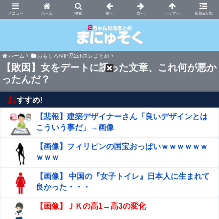
まにゅそく 2chまとめニュース速報VIP
ホーム
新着&人気
ホーム
おもしろ/VIP系2chスレまとめ
【敗因】女をデートに誘った文章、これ何が悪か
ったんだ？
お
すすめ!
【悲報】建築デザイナーさん「良いデザインとは
こういう事だ」→画像
【画像】フィリピンの国宝おっぱいｗｗｗｗｗｗ
ｗｗｗ
【画像】 中国の『女子トイレ』日本人に生まれて
良かった・・・
【画像】ＪＫの高1→高3の変化