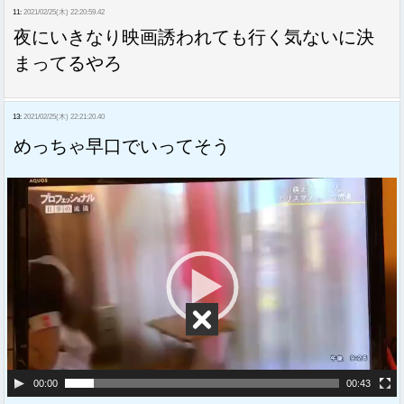
11:
2021/02/25(木) 22:20:59.42
夜にいきなり映画誘われても行く気ないに決
まってるやろ
13:
2021/02/25(木) 22:21:20.40
めっちゃ早口でいってそう
動
画
プ
レ
ー
ヤ
ー
00:00
00:43