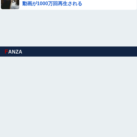
動画が1000万回再生される
30秒で射精させて即撤退ｗｗｗ クッソエロい体の嫁との
セ○クス動画が神すぎるｗｗｗ
【画像】 美少女「女性の皆さんへ。パンツを履かずにを履
いてみてください」
【悲報】アニメ主題歌を担当しただけのVtuber、叩かれま
くってしまう
F
ANZA
安藤萌々アナ セクシーポーズ！！
【悲報】探偵に気づいた嫁、ついに黒確定かwwwww
【画像】20年前のAV、キチガイすぎるwwwwww
【悲報】 明日、飛田給とかいう謎の場所に行くんやが何が
あるんや????・・・・・・・・・
【スターウォーズ】グローグーって寿命を全うす