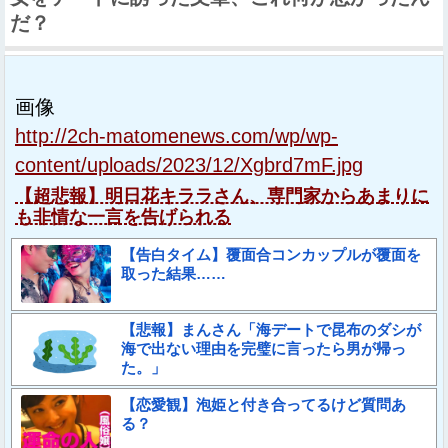
だ？
画像
http://2ch-matomenews.com/wp/wp-
content/uploads/2023/12/Xgbrd7mF.jpg
【超悲報】明日花キララさん、専門家からあまりに
も非情な一言を告げられる
【告白タイム】覆面合コンカップルが覆面を
取った結果……
【悲報】まんさん「海デートで昆布のダシが
海で出ない理由を完璧に言ったら男が帰っ
た。」
【恋愛観】泡姫と付き合ってるけど質問あ
る？