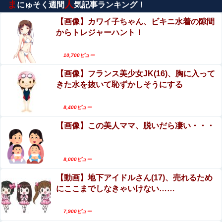
定他
ま
人
にゅそく週間
気記事ランキング！
エロ漫画『乳首集中痴○』をrawやhitomiを使わず
【悲報】楽天モバイルさんww9月末に人権を失う模様
に無料で読む方法│おすしOG
wwwww
【画像】カワイ子ちゃん、ビキニ水着の隙間
からトレジャーハント！
【動画】DJI Neo2で釣りの自撮りをしようとした
【悲報】日本円、「日米協調介入」すら無効化してしまう
男の悲劇（ノ∇`）
ｗｗｗｗｗ
10,700ビュー
【悲報】明日花キララさんの近影がコチラ・・・
【悲報】ちいかわ作者さん、「総額30億超」の大豪邸を建
【画像】フランス美少女JK(16)、胸に入って
てる！？ｗｗｗｗｗ
きた水を抜いて恥ずかしそうにする
【閲覧注意】タイの中学校で銃乱射事件が発生。
佐藤二朗さん主演の「踊る大捜査線」スピンオフドラマ、
男子生徒が教師5人を殺すヤバすぎる動画が話題に
8,400ビュー
正式に中止との報道他
【画像】この美人ママ、脱いだら凄い・・・
浅野こころ、ヌード写真集がエロい！朝ドラヒロ
【悲報】坂口杏里を家に住ませてあげた結果ｗｗｗｗ
イン系美少女、全裸乳首が美しい！
【動画】急病人？横須賀の国道16号でおかしな事
【画像】のんさん(32)、意外と豊満な●●●●wwwwwww
8,000ビュー
故が撮影される。
【動画】地下アイドルさん(17)、売れるため
赤紙を貰った息子「うあぁ…やっぱり怖えぇ」母親
にここまでしなきゃいけない……
「あんたぁ…」←こういう時代があったという事実
7,900ビュー
【画像】 サンモニの女子アナさん、日曜の朝から素材を提