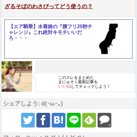
ざるそばのわさびってどう使うの？
【エア騎乗】水着娘の『腰フリ20秒チ
ャレンジ』これ絶対キモチいいだ
ろ・・・
このスレをまとめた
まにゅそく最新記事を
いいね
してチェックしよう！
シェアしよう: d(･ω･｡)
0