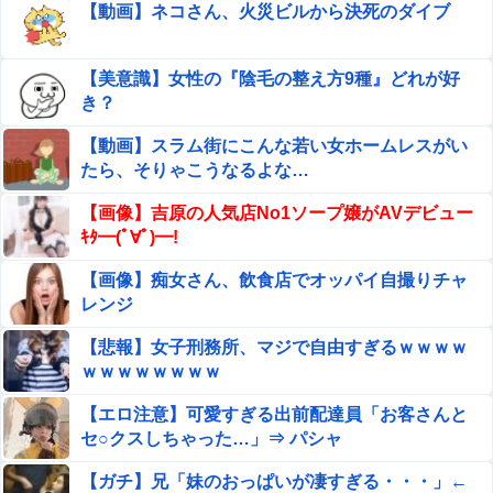
【衝撃】レス3年で妻の下半身が変わってた…その理由が
【動画】ネコさん、火災ビルから決死のダイブ
これｗｗｗ
立ちんぼを買うもキモすぎてヤらせてもらえなかった男、
【美意識】女性の『陰毛の整え方9種』どれが好
代わりの足コキでまさかの大量射精ｗｗｗ
き？
【画像】 女性、『大人の○もちゃ』を入れたままMRI検査
【動画】スラム街にこんな若い女ホームレスがい
を受けた結果 →
たら、そりゃこうなるよな…
与田祐希さん（26）最新のどエッチ場面ｗｗｗｗｗｗ
【画像】吉原の人気店No1ソープ嬢がAVデビュー
（※画像あり）
ｷﾀ━(ﾟ∀ﾟ)━!
モデル系スレンダー貧乳の美女たちが、ヌードになった芸
【画像】痴女さん、飲食店でオッパイ自撮りチャ
術的ちっぱい
レンジ
【悲報】 ロシアさん、国民の財産を没収しはじめるｗｗｗ
【悲報】女子刑務所、マジで自由すぎるｗｗｗｗ
ｗｗ
ｗｗｗｗｗｗｗｗ
【夏の悲劇】父親、溺れた息子を救おうとしてﾀﾋ亡 →専門
【エロ注意】可愛すぎる出前配達員「お客さんと
家も警鐘「救助は二次被害が多い」
セ○クスしちゃった…」⇒ パシャ
【朗報】菅直人元総理、再評価されるｗｗｗｗｗｗｗｗｗ
ｗｗｗｗｗｗｗｗｗ
【ガチ】兄「妹のおっぱいが凄すぎる・・・」←