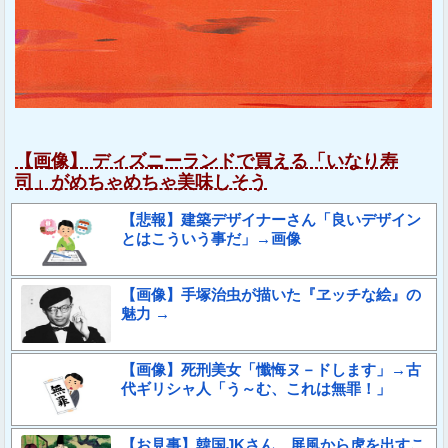
【画像】 ディズニーランドで買える「いなり寿
司」がめちゃめちゃ美味しそう
【悲報】建築デザイナーさん「良いデザイン
とはこういう事だ」→画像
【画像】手塚治虫が描いた『ヱッチな絵』の
魅力 →
【画像】死刑美女「懺悔ヌ－ドします」→古
代ギリシャ人「う～む、これは無罪！」
【お見事】韓国JKさん、屏風から虎を出すこ