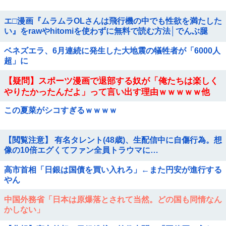
エ□漫画『ムラムラOLさんは飛行機の中でも性欲を満たした
い』をrawやhitomiを使わずに無料で読む方法│でんぶ腿
ベネズエラ、6月連続に発生した大地震の犠牲者が「6000人
超」に
【疑問】スポーツ漫画で退部する奴が「俺たちは楽しく
やりたかったんだよ」って言い出す理由ｗｗｗｗｗ他
この夏菜がシコすぎるｗｗｗｗ
【閲覧注意】 有名タレント(48歳)、生配信中に自傷行為。想
像の10倍エグくてファン全員トラウマに…
高市首相「日銀は国債を買い入れろ」←また円安が進行する
やん
中国外務省「日本は原爆落とされて当然。どの国も同情なん
かしない」