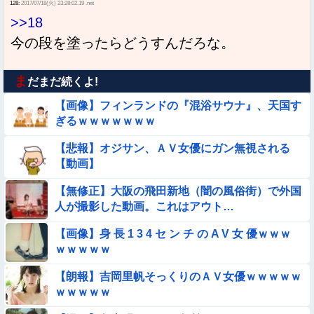
128:
2017/07/18(火) 23:28:02.19 .net
>>18
今の段を塗ったらどうすんだろな。
ま
だまだ続くよ!
【画像】フィンランドの『混浴サウナ』、天国す
ぎるｗｗｗｗｗｗｗ
【悲報】オジサン、ＡＶ女優にガン無視される
【動画】
【無修正】大阪の飛田新地（闇の風俗街）で外国
人が撮影した動画。これはアウト…
【画像】身 長 1 3 4 セ ン チ の A V 女 優ｗｗｗ
ｗｗｗｗｗ
【朗報】吉岡里帆そっくりのＡＶ女優ｗｗｗｗｗ
ｗｗｗｗｗ