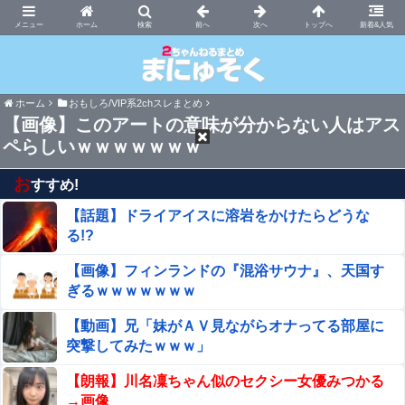
まにゅそく 2chまとめニュース速報VIP
ホーム
新着&人気
ホーム
おもしろ/VIP系2chスレまとめ
【画像】このアートの意味が分からない人はアス
ペらしいｗｗｗｗｗｗｗ
お
すすめ!
【話題】ドライアイスに溶岩をかけたらどうな
る!?
【画像】フィンランドの『混浴サウナ』、天国す
ぎるｗｗｗｗｗｗｗ
【動画】兄「妹がＡＶ見ながらオナってる部屋に
突撃してみたｗｗｗ」
【朗報】川名凜ちゃん似のセクシー女優みつかる
→画像