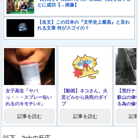
とに成功【→画像】
【名文】この日本の『文学史上最高』と言わ
れる文章 何がスゴイの？
女子高生「ヤバ
【動画】ネコさん、火
【荒行チ
っ・・・スプレー缶い
災ビルから決死のダイ
叡山の偉
れるのキモチい//」
ブ
る為の修
ｗｗｗｗ
記事を読む
記事を読む
記
以下、2chの反応