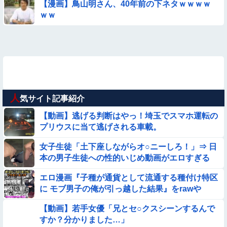
【漫画】鳥山明さん、40年前の下ネタｗｗｗｗ
ｗｗ
人
気サイト記事紹介
【動画】逃げる判断はやっ！埼玉でスマホ運転の
プリウスに当て逃げされる車載。
女子生徒「土下座しながらオ○ニーしろ！」⇒ 日
本の男子生徒への性的いじめ動画がエロすぎる
エロ漫画『子種が通貨として流通する種付け特区
に モブ男子の俺が引っ越した結果』をrawや
hitomiを使わずに無料で読む方法│フリテン堂
【動画】若手女優「兄とセ○クスシーンするんで
すか？分かりました…」