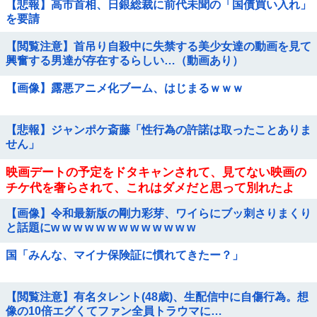
【悲報】高市首相、日銀総裁に前代未聞の「国債買い入れ」
を要請
【閲覧注意】首吊り自殺中に失禁する美少女達の動画を見て
興奮する男達が存在するらしい…（動画あり）
【画像】露悪アニメ化ブーム、はじまるｗｗｗ
【悲報】ジャンポケ斎藤「性行為の許諾は取ったことありま
せん」
映画デートの予定をドタキャンされて、見てない映画の
チケ代を奢らされて、これはダメだと思って別れたよ
【画像】令和最新版の剛力彩芽、ワイらにブッ刺さりまくり
と話題にw w w w w w w w w w w w w
国「みんな、マイナ保険証に慣れてきたー？」
【閲覧注意】有名タレント(48歳)、生配信中に自傷行為。想
像の10倍エグくてファン全員トラウマに…