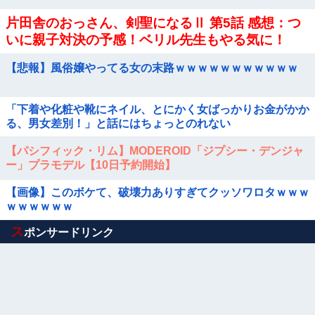
片田舎のおっさん、剣聖になるⅡ 第5話 感想：つ
いに親子対決の予感！ベリル先生もやる気に！
【悲報】風俗嬢やってる女の末路ｗｗｗｗｗｗｗｗｗｗｗ
「下着や化粧や靴にネイル、とにかく女ばっかりお金がかか
る、男女差別！」と話にはちょっとのれない
【パシフィック・リム】MODEROID「ジプシー・デンジャ
ー」プラモデル【10日予約開始】
【画像】このボケて、破壊力ありすぎてクッソワロタｗｗｗ
ｗｗｗｗｗｗ
Powered by livedoor 相互RSS
ス
ポンサードリンク