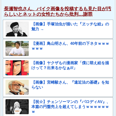
長瀬智也さん、バイク画像を投稿するも見た目が汚
らしいとネットの女性たちから批判…謝罪
【画像】手塚治虫が描いた『ヱッチな絵』の
魅力 →
【漫画】鳥山明さん、40年前の下ネタｗｗｗ
ｗｗｗ
【画像】ヤクザもの漫画家「僕に萌え絵を描
けって？出来るかなぁ///」
【画像】宮崎駿さん、『遠近法の基礎』を知
らない
【祝☆】チェンソーマンの『パロディAV』、
本篇の円盤売上を超えてしまうｗｗｗｗｗｗ
ｗ