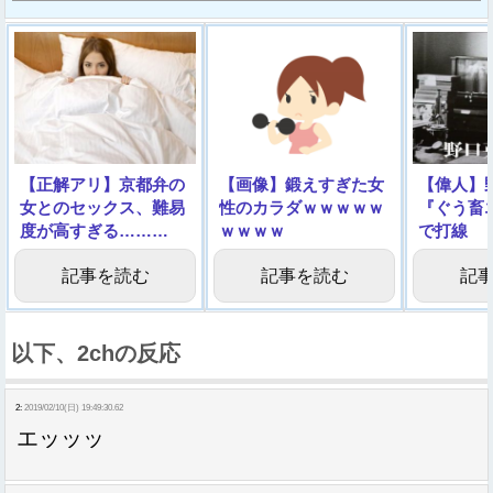
【正解アリ】京都弁の
【画像】鍛えすぎた女
【偉人】
女とのセックス、難易
性のカラダｗｗｗｗｗ
『ぐう畜
度が高すぎる………
ｗｗｗｗ
で打線
記事を読む
記事を読む
記
以下、2chの反応
2:
2019/02/10(日) 19:49:30.62
エッッッ