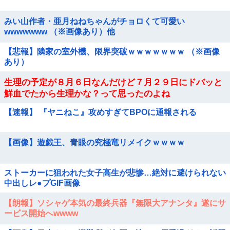
みい山作者・亜月ねねちゃんがチョロくて可愛い
wwwwwww （※画像あり）他
【悲報】隣家の室外機、限界突破ｗｗｗｗｗｗｗ （※画像
あり）
生理の予定が８月６日なんだけど７月２９日にドバッと
鮮血でたから生理かな？って思ったのよね
【速報】 『ヤニねこ』攻めすぎてBPOに通報される
【画像】遊戯王、青眼の究極竜リメイクｗｗｗｗ
ストーカーに狙われた女子高生が悲惨…絶対に避けられない
中出しレ●プGIF画像
【朗報】ソシャゲ本気の最終兵器『無限大アナンタ』遂にサ
ービス開始へwwww