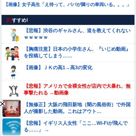
【画像】女子高生「え待って、パパが隣りの車両いる。。。」
お
【動画像】女の子「ウエスト？・・・60㎝だよ！」
すすめ!
【悲報】渋谷のギャルさん、道を教えてくれない
【動画】韓国アイドルさん、ヱチヱチ限界点を超えてしまう
ｗｗｗｗｗ
【胸痛注意】日本の小学生さん、『いじめ動画』
【画像】巨大マンボウの稚魚さん、金平糖みたいでカワイイｗ
を投稿してしまう……
【画像】お前らこの超美人が整形か否か判定たのむ！！
【画像】ＪＫの高1→高3の変化
【動画】女子中学生の『チン媚びダンス』が気持ち悪い🤮
【悲報】アメリカで全裸女性が店内で大暴れ、無
事撃たれる →動画像
【画像】夏のバイクがヤバすぎるｗｗｗｗｗ
【無修正】大阪の飛田新地（闇の風俗街）で外国
人が撮影した動画。これはアウト…
【動画像】飛行機に『水銀』を持ち込めない理由がこれ【→】
【悲報】イギリス人女性「ここ…Wi-Fiが飛んで
【動画】広島に落とされた『原子爆弾』の『再現動画』がこち
る……」 →
ら・・・