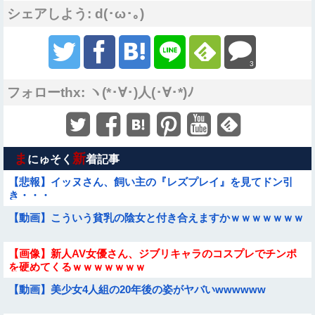
シェアしよう: d(･ω･｡)
3
フォローthx: ヽ(*･∀･)人(･∀･*)ﾉ
ま
新
にゅそく
着記事
【悲報】イッヌさん、飼い主の『レズプレイ』を見てドン引
き・・・
【動画】こういう貧乳の陰女と付き合えますかｗｗｗｗｗｗｗ
【画像】新人AV女優さん、ジブリキャラのコスプレでチンポ
を硬めてくるｗｗｗｗｗｗｗ
【動画】美少女4人組の20年後の姿がヤバいwwwwww