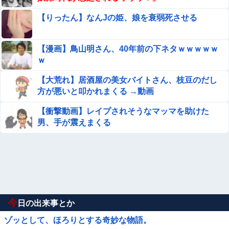
【りったん】なんJの姫、娘を衰弱死させる
【漫画】鳥山明さん、40年前の下ネタｗｗｗｗｗ
ｗ
【大荒れ】居酒屋の美女バイトさん、枝豆のだし
方が悪いと叩かれまくる →動画
【衝撃動画】レイプされそうなマッマを助けた
男、手が震えまくる
今
日の出来事とか
ゾッとして、ほろりとする奇妙な物語。