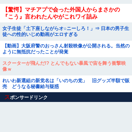
【驚愕】マチアプで会った外国人からまさかの
『こう』言われたんやがこれワイ詰み
か？？？？？？？
女子生徒「土下座しながらオ○ニーしろ！」⇒ 日本の男子生
徒への性的いじめ動画がエロすぎる
【動画】大阪府警のおっさん射殺映像が公開される。当然の
ように無抵抗だったことが発覚
スクーターが飛んだ!? とんでもない暴風で宙を舞う衝撃映
像ｗ
れいわ新選組の新党名は「いのちの党」 旧グッズ半額で販
売 どうなる秘書給与疑惑
Powered by livedoor 相互RSS
ス
ポンサードリンク