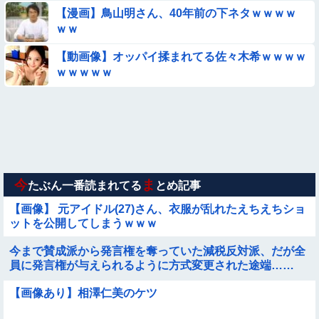
【漫画】鳥山明さん、40年前の下ネタｗｗｗｗ
【動画】デブの喧嘩 ガチでヤバい……
ｗｗ
【動画】力士さん、ボクサーをボコってしまう
【動画像】オッパイ揉まれてる佐々木希ｗｗｗｗ
ｗｗｗｗｗ
【衝撃】ガチで『意識高い無能』が好きなワードと言えば？
【動画】小池栄子似のGカップ女子高生「知らないオジさんに
襲われてオッパイ揉まれた」
【動画】アンドロイドみたいな女子小学生が発見される
今
ま
たぶん一番読まれてる
とめ記事
【画像】 元アイドル(27)さん、衣服が乱れたえちえちショ
ットを公開してしまうｗｗｗ
今まで賛成派から発言権を奪っていた減税反対派、だが全
員に発言権が与えられるように方式変更された途端……
【画像あり】相澤仁美のケツ
Sponsored Link