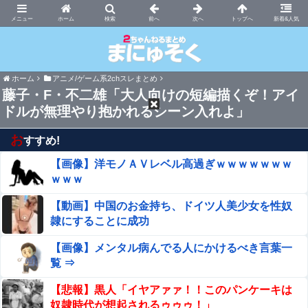
まにゅそく 2chまとめニュース速報VIP
ホーム
新着&人気
ホーム
アニメ/ゲーム系2chスレまとめ
藤子・F・不二雄「大人向けの短編描くぞ！アイ
ドルが無理やり抱かれるシーン入れよ」
お
すすめ!
【画像】洋モノＡＶレベル高過ぎｗｗｗｗｗｗｗ
ｗｗｗ
【動画】中国のお金持ち、ドイツ人美少女を性奴
隷にすることに成功
【画像】メンタル病んでる人にかけるべき言葉一
覧 ⇒
【悲報】黒人「イヤアァァ！！このパンケーキは
奴隷時代が想起されるゥゥゥ！」