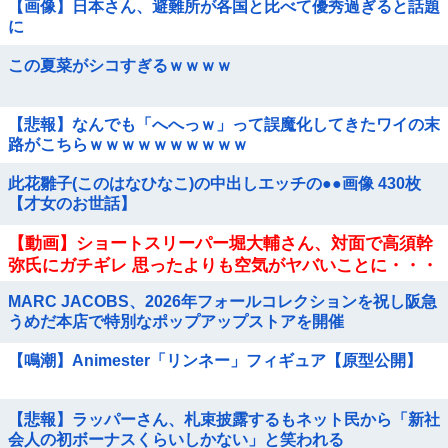
【画像】日本さん、避難所が各国と比べて優秀過ぎると話題
に
この夏菜がシコすぎるｗｗｗｗ
【悲報】なんでも「へへっｗ」って誤魔化してきたワイの末
路がこちらｗｗｗｗｗｗｗｗｗｗ
此花雛子(このはなひなこ)の中出しエッチの●●画像 430枚
【才女のお世話】
【動画】ショートスリーパー堀大輔さん、対面で高須幹
弥氏にガチギレ 思ったよりも空気がヤバいことに・・・
MARC JACOBS、2026年フォールコレクションを祝し阪急
うめだ本店で特別なポップアップストアを開催
【鳴潮】Animester「リンネー」フィギュア【原型公開】
【悲報】ラッパーさん、札束披露するもネット民から「新社
会人の初ボーナスくらいしかない」と笑われる