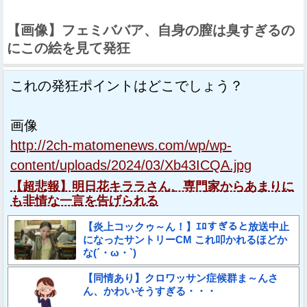
【画像】フェミババア、自身の膣は臭すぎるの
にこの絵を見て発狂
これの発狂ポイントはどこでしょう？
画像
http://2ch-matomenews.com/wp/wp-
content/uploads/2024/03/Xb43ICQA.jpg
【超悲報】明日花キララさん、専門家からあまりに
も非情な一言を告げられる
【炎上コックゥ～ん！】ｴﾛすぎると放送中止
になったサントリーCM これ叩かれるほどか
な(´・ω・`)
【同情あり】クロワッサン症候群ま～んさ
ん、かわいそうすぎる・・・