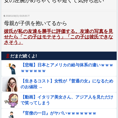
女の左腕がめちゃくちゃ短くて気持ち悪い
6:
2018/11/18(日) 03:20:20.77
母親が子供を抱いてるから
彼氏が私の友達を勝手に評価する。友達の写真を見
せたら「この子はモテそう」「この子は彼氏できな
さそう」
ま
だまだ続くよ!
【悲報】日本とアメリカの給与体系の違いｗｗｗ
ｗｗｗｗｗｗ
【生きるコスト】女性が『普通の女』になるため
のお値段 →
【動画】イタリア美女さん、アジア人を見ただけ
で笑ってしまう
『官僚の一日』がヤバいｗｗｗｗｗｗｗ