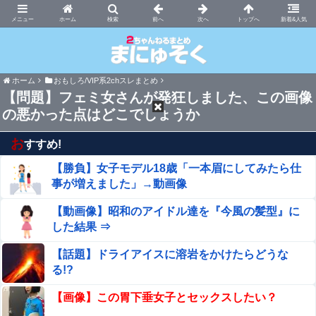
まにゅそく 2chまとめニュース速報VIP
ホーム
新着&人気
ホーム
おもしろ/VIP系2chスレまとめ
【問題】フェミ女さんが発狂しました、この画像
の悪かった点はどこでしょうか
お
すすめ!
【勝負】女子モデル18歳「一本眉にしてみたら仕
事が増えました」→動画像
【動画像】昭和のアイドル達を『今風の髪型』に
した結果 ⇒
【話題】ドライアイスに溶岩をかけたらどうな
る!?
【画像】この胃下垂女子とセックスしたい？