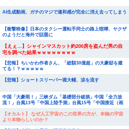
AI生成動画、ガチのマジで違和感が完全に消え去ってしまう
【衝撃映像】日本のタクシー運転手同士の路上喧嘩、ヤクザ
のようだと海外で話題に
【えぇ…】シャインマスカット約200房を盗んだ男の自
宅を調べた結果ｗｗｗｗｗｗｗｗ
【悲報】ちいかわ作者さん、「総額30億超」の大豪邸を建
てる！？ｗｗｗｗｗ
【悲報】ショートスリーパー堀大輔、涙を流す
中国「大豪雨！」三峡ダム「基礎部分破損」中国「全力放
流！」台風13号「中国上陸予測」台風15号「中国接近（画
像」中国「台風同時上陸！（穀物生産が...
【オカルト】 なぜ人工宇宙のこの世界の方が、本物の宇宙
より本物らしいのか？