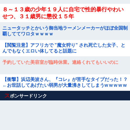
８～１３歳の少年１９人に自宅で性的暴行やわい
せつ、３１歳男に懲役１５年
ニュータッチとかいう御当地ラーメンメーカーがほぼ全国制
覇しててワロタｗｗｗｗ
【閲覧注意】アフリカで ”魔女狩り” され死亡した女子、と
んでもなくエロい体してると話題に
予約していた美容室が臨時休業。連絡くれてもいいのに
【衝撃】浜辺美波さん、『コレ』が苦手なタイプだった！？
←お世話してあげたい弱男が大量沸きしてしまうw w w w w
w w w w
Powered by livedoor 相互RSS
ス
ポンサードリンク