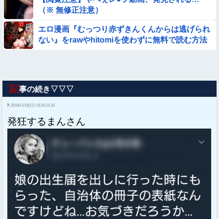
（※ 無修正注意）
エロ漫画『むっつり赤ずきんくんからは逃げられ
ない』をrawやhitomiを使わずに無料で読む方法
│AX
記
事の続き▽▽▽
7:
2018/11/18(日) 03:20:23.32
発狂するまんさん