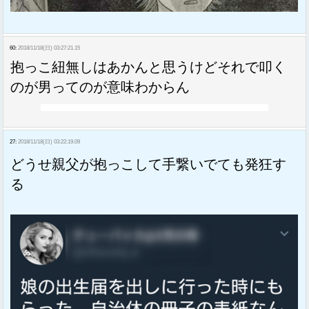
60:
2018/11/18(日) 03:27:21.15
抱っこ紐無しはあかんと思うけどそれで叩く
のが男ってのが意味わからん
27:
2018/11/18(日) 03:22:19.09
どうせ親父が抱っこして手繋いでても発狂す
る