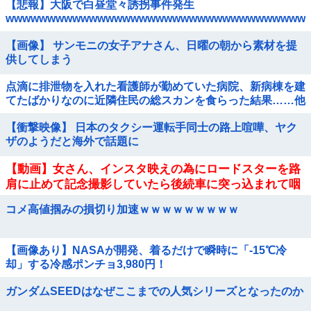
【悲報】大阪で白昼堂々誘拐事件発生
wwwwwwwwwwwwwwwwwwwwwwwwwwwwwwwwwwww
【画像】 サンモニの女子アナさん、日曜の朝から素材を提
供してしまう
点滴に排泄物を入れた看護師が勤めていた病院、新病棟を建
てたばかりなのに近隣住民の総スカンを食らった結果……他
【衝撃映像】 日本のタクシー運転手同士の路上喧嘩、ヤク
ザのようだと海外で話題に
【動画】女さん、インスタ映えの為にロードスターを路
肩に止めて記念撮影していたら後続車に突っ込まれて咽
び泣くwwwwwwwwwwwwwww
コメ高値掴みの損切り加速ｗｗｗｗｗｗｗｗｗ
【画像あり】NASAが開発、着るだけで瞬時に「-15℃冷
却」する冷感ポンチョ3,980円！
ガンダムSEEDはなぜここまでの人気シリーズとなったのか