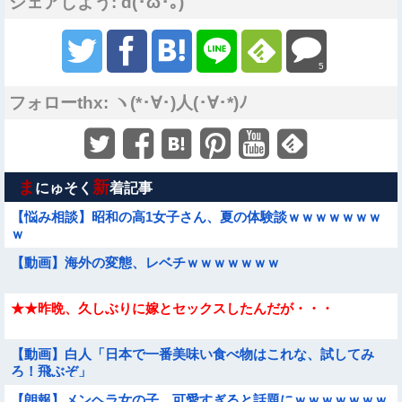
シェアしよう: d(･ω･｡)
5
フォローthx: ヽ(*･∀･)人(･∀･*)ﾉ
ま
新
にゅそく
着記事
【悩み相談】昭和の高1女子さん、夏の体験談ｗｗｗｗｗｗｗ
ｗ
【動画】海外の変態、レベチｗｗｗｗｗｗｗ
★★昨晩、久しぶりに嫁とセックスしたんだが・・・
【動画】白人「日本で一番美味い食べ物はこれな、試してみ
ろ！飛ぶぞ」
【朗報】メンヘラ女の子、可愛すぎると話題にｗｗｗｗｗｗｗ