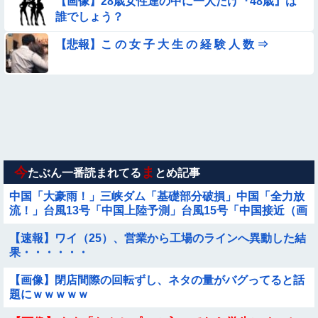
【画像】28歳女性達の中に一人だけ『48歳』は
【動画】町の中華料理屋さん、娘の採用で人気店になってしま
誰でしょう？
う
【動画】南米系のデカパイぽっちゃり女さん、配信がヱ口すぎ
【悲報】こ の 女 子 大 生 の 経 験 人 数 ⇒
ｗｗｗｗｗｗｗ
【参考画像】脱がしたら『残念オッパイ』を褒める時の模範解
答
◉★日本の結婚式のこのルール 外国人は笑うらしいな
【動画】ピザ屋のバイト女、クッソせこい『ツマミ食い』をし
て炎上
今
ま
たぶん一番読まれてる
とめ記事
中国「大豪雨！」三峡ダム「基礎部分破損」中国「全力放
流！」台風13号「中国上陸予測」台風15号「中国接近（画
像」中国「台風同時上陸！（穀物生産が...
【速報】ワイ（25）、営業から工場のラインへ異動した結
果・・・・・・
【画像】閉店間際の回転ずし、ネタの量がバグってると話
題にｗｗｗｗｗ
Sponsored Link