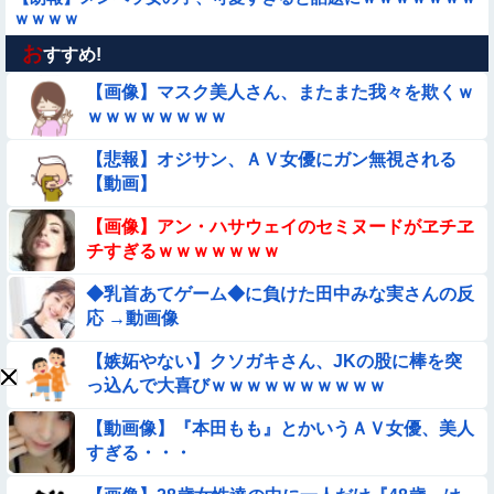
ｗｗｗｗ
お
★★同格のように語られてるけど実際は『雲泥の差』があるも
すすめ!
のと言えば？
【画像】マスク美人さん、またまた我々を欺くｗ
【動画】野犬の群れに襲われた男性、とんでもない方法で制圧
ｗｗｗｗｗｗｗｗ
するｗｗｗｗｗｗｗ
【悲報】オジサン、ＡＶ女優にガン無視される
★★水着姿を見た彼氏が「核兵器並みのボディだね」って褒め
【動画】
てくれた(´；ω；｀)
【画像】女さん「彼氏が強制わいせつで捕まって謝罪の手紙が
【画像】アン・ハサウェイのセミヌードがヱチヱ
来た」ﾊﾟｼｬｯ
チすぎるｗｗｗｗｗｗｗ
【動画あり】ボーイッシュ美少女「どうしたん？おっぱい揉
◆乳首あてゲーム◆に負けた田中みな実さんの反
む？❤」
応 →動画像
【要審議】４歳娘が描いたママのお尻ｗｗｗｗｗ【画像】
【嫉妬やない】クソガキさん、JKの股に棒を突
っ込んで大喜びｗｗｗｗｗｗｗｗｗｗ
【悲報】イッヌさん、飼い主の『レズプレイ』を見てドン引
き・・・
【動画像】『本田もも』とかいうＡＶ女優、美人
【悲報】昭和世代さん、「1時間弱」は1時間に満たない、「1
すぎる・・・
時間強」は1時間＋αだと思ってる😭