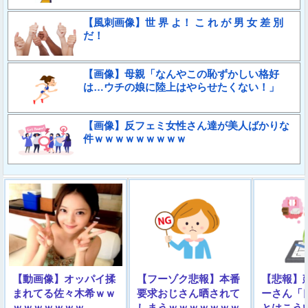
【風刺画像】世 界 よ！ こ れ が 男 女 差 別
だ！
【画像】母親「なんやこの恥ずかしい格好
は…ウチの娘に陸上はやらせたくない！」
【画像】反フェミ女性さん達が美人ばかりな
件ｗｗｗｗｗｗｗｗｗ
【動画像】オッパイ揉
【フーゾク悲報】本番
【悲報】
まれてる佐々木希ｗｗ
要求おじさん晒されて
ーさん「
ｗｗｗｗｗｗｗ
しまうｗｗｗｗｗｗｗ
とはこう