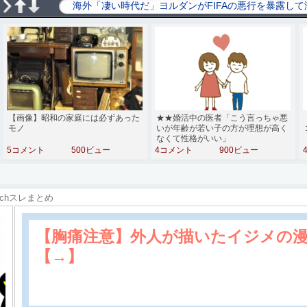
【画像】昭和の家庭には必ずあった
★★婚活中の医者「こう言っちゃ悪
モノ
いが年齢が若い子の方が理想が高く
なくて性格がいい」
5コメント
500ビュー
4コメント
900ビュー
2chスレまとめ
【胸痛注意】外人が描いたイジメの
【→】