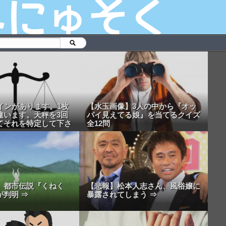
インがあります。1枚
【水玉画像】3人の中から『オッ
違います。天秤を3回
パイ見えてる娘』を当てるクイズ
てそれを特定して下さ
全12問
】都市伝説『くねく
【悲報】松本人志さん、風俗嬢に
が判明 ⇒
暴露されてしまう ⇒