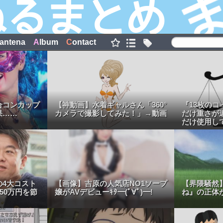
antena
A
lbum
C
ontact
合コンカップ
【神動画】水着ギャルさん「360°
『13枚のコ
果……
カメラで撮影してみた！」→動画
だけ重さが
だけ使用し
い。』
の4大コスト
【画像】吉原の人気店NO1ソープ
【界隈騒然
50万円を節
嬢がAVデビューｷﾀ━(ﾟ∀ﾟ)━!
ね』の正体