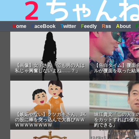
H
ome
F
aceBook
T
witter
F
eedly
R
ss
A
bout
F
【画像】女子さん「でも男の人は
【告白タイム】覆面
私じゃ興奮しないよね……？」
ルが覆面を取った結
【嫉妬やない】クソガキさん、JK
堀江貴文「この人生
の股に棒を突っ込んで大喜びＷＷ
をカットすれば1億72
ＷＷＷＷＷＷＷＷ
約できる」