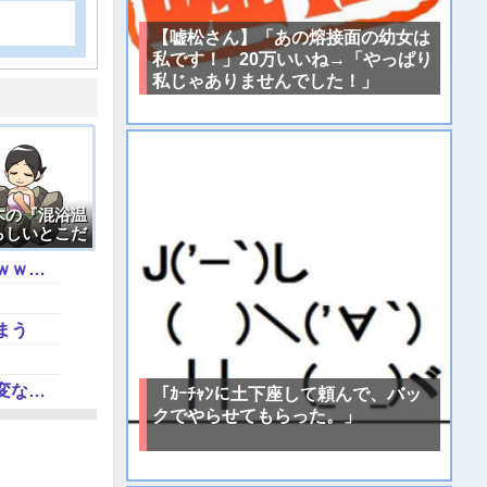
【嘘松さん】「あの熔接面の幼女は
私です！」20万いいね→「やっぱり
私じゃありませんでした！」
木の『混浴温
らしいとこだ
【悲報】菊地亜美さん、マレーシアに移住ｗｗｗｗｗｗｗｗｗｗｗｗｗｗｗｗｗｗｗｗｗｗｗｗｗ
まう
「あのヤフコメ民すらドン引きしてて草」と某事件の衝撃的な公判が話題に、なんか変な力が働いてんのかってくらい……
「ｶｰﾁｬﾝに土下座して頼んで、バッ
クでやらせてもらった。」