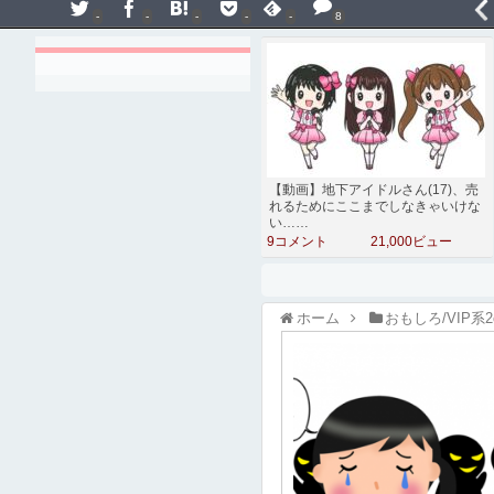
-
-
-
-
-
8
【動画】地下アイドルさん(17)、売
れるためにここまでしなきゃいけな
い……
9コメント
21,000ビュー
ホーム
おもしろ/VIP系