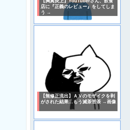
【胸糞炎上】YouTuberさん、飲食
店に『正義のレビュー』をしてしま
う →
【無修正流出】ＡＶのモザイクを剥
がされた結果…もう滅茶苦茶 →画像