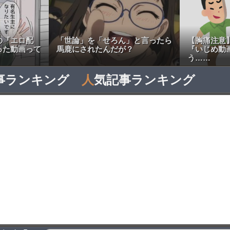
の『エロ配
「世論」を「せろん」と言ったら
【胸痛注意
った動画って
馬鹿にされたんだが？
『いじめ動
う……
事ランキング
人
気記事ランキング