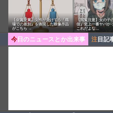
【金賞受賞】女性が受けてる『職
【閲覧注意】女の子
場での差別』を表現した映像作品
信』史上一番ヤバか
がこちら →
これだよな…
今
日のニュースとか出来事
注
目記