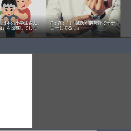
】日本の小学生さん、
(´；Ω；｀)「彼氏が腕時計でオナ
画』を投稿してしま
ニーしてる…」