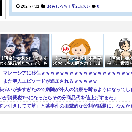
2024/7/31
おもしろ/VIP系2chスレ
8
【画像】令和の『美人す
【フーゾク悲報】本番要
【画像】栃
ぎる犯罪者たち』がこち
求おじさん晒されてしま
泉』、素晴
ら →
うＷＷＷＷＷＷＷＷＷＷ
な・・・
、また聖人エピソードが追加されるｗｗｗｗｗ
未払いが多すぎたので病院が外人の治療を断るようになってし
いが消費税1%になったらその分商品代を値上げするわ」