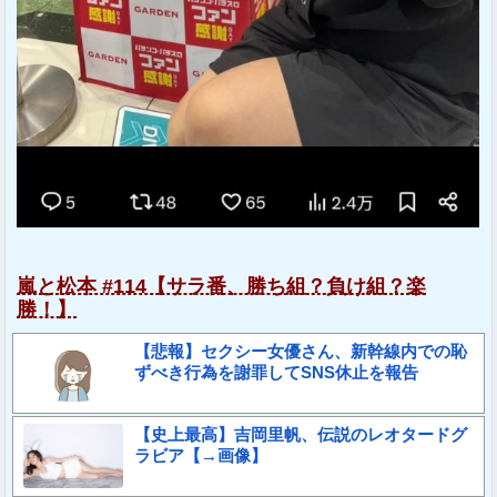
嵐と松本 #114【サラ番、勝ち組？負け組？楽
勝！】
【悲報】セクシー女優さん、新幹線内での恥
ずべき行為を謝罪してSNS休止を報告
【史上最高】吉岡里帆、伝説のレオタードグ
ラビア【→画像】