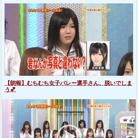
【朗報】むちむち女子バレー選手さん、脱いでしま
う💕
動
画
プ
レ
ー