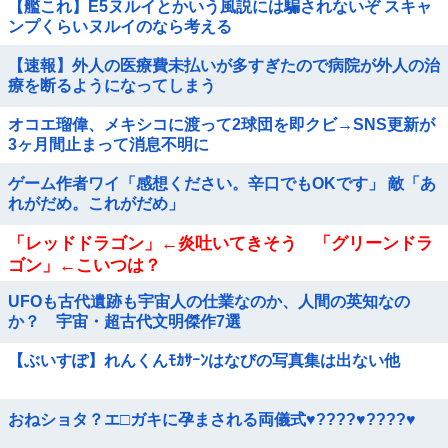
【艦これ】E5ヌルイとかいう風説には騙されないぞ スキャ
ンプくらいヌルイのなら考える
【速報】外人の医療費未払いが多すぎたので病院が外人の治
療を断るようになってしまう
オコエ瑠偉、メキシコに渡って2球団を即クビ→SNS更新が
3ヶ月間止まって消息不明に
ゲーム作者ワイ「感想ください。辛口でもOKです」 敵「あ
れがだめ。これがだめ」
「レッドドラゴン」←炎吐いてきそう 「グリーンドラ
ゴン」←こいつは？
UFOも古代遺跡も宇宙人の仕業なのか、人間の英知なの
か？ 宇宙・超古代文明傑作7選
【ぶいすぽ】れんくんﾓｶｻｰﾝはなびの写真集は出ない他
おねショタ？エ□ガキに孕まされる両儀式♥️????♥️????♥️