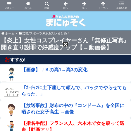
まにゅそく 2chまとめニュース速報VIP
ホーム
新着&人気
ホーム
芸能/スポーツ系2chスレまとめ
【炎上】女性コスプレイヤーさん『無修正写真』
開き直り謝罪で好感度アップ【→動画像】
お
すすめ!
【画像】ＪＫの高1→高3の変化
「ｶｰﾁｬﾝに土下座して頼んで、バックでやらせても
らった。」
【放送事故】財布の中の『コンドーム』を全国に
晒された女子高生 →画像
【指名手配】フランス人、六本木で女を殴って逃
走【動画アリ】