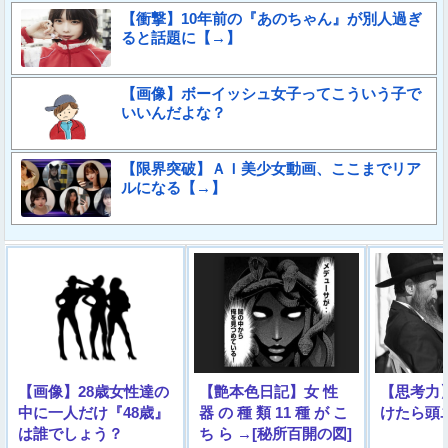
【衝撃】10年前の『あのちゃん』が別人過ぎ
ると話題に【→】
【画像】ボーイッシュ女子ってこういう子で
いいんだよな？
【限界突破】ＡＩ美少女動画、ここまでリア
ルになる【→】
【画像】28歳女性達の
【艶本色日記】女 性
【思考力
中に一人だけ『48歳』
器 の 種 類 11 種 が こ
けたら頭
は誰でしょう？
ち ら →[秘所百開の図]