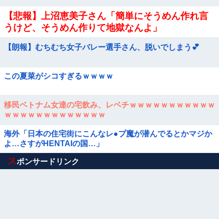
【悲報】上沼恵美子さん「簡単にそうめん作れ言
うけど、そうめん作りて地獄なんよ」
【朗報】むちむち女子バレー選手さん、脱いでしまう💕
この夏菜がシコすぎるｗｗｗｗ
移民ベトナム女達の宅飲み、レベチｗｗｗｗｗｗｗｗｗｗｗ
ｗｗｗｗｗｗｗｗｗｗｗｗｗ
海外「日本の住宅街にこんなレ●プ魔が潜んでるとかマジか
よ…さすがHENTAIの国…」
Powered by livedoor 相互RSS
ス
ポンサードリンク