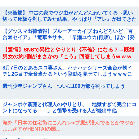
【※衝撃】 中古の家でウジ虫がどんどんわいてくる→思い
切って床板を剥してみた結果、やっぱり『アレ』が出てきた
【グッスマ出荷情報】ブルーアーカイブ ねんどろいど「百
合園セイア」「竜華キサキ」「早瀬ユウカ(再販)」ほか【発
売日決定】
【驚愕】SNSで異性とやりとり《不倫》になる？→既婚
男女の約7割がまさかの『こう』回答してしまうw w w
w w w w w
8月7日のとあるスロ専さん、ハナハナシリーズ全台が朝イ
チ1,2G目で全台当たるという挙動を見せてしまうｗｗｗこ
れってｍ…
週刊少年ジャンプさん ついに100万部を割ってしまう
ジャンポケ斎藤と代理人のやりとり、「地獄すぎて完全にコ
ントになってる……」と衝撃を受ける人が続出中他
海外「日本の住宅街にこんなレ●プ魔が潜んでるとかマジか
よ…さすがHENTAIの国…」