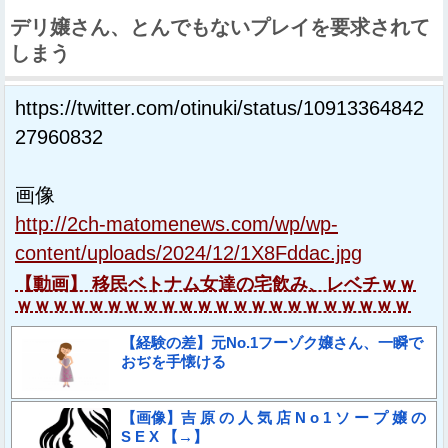
デリ嬢さん、とんでもないプレイを要求されて
しまう
https://twitter.com/otinuki/status/10913364842
27960832
画像
http://2ch-matomenews.com/wp/wp-
content/uploads/2024/12/1X8Fddac.jpg
【動画】 移民ベトナム女達の宅飲み、レベチｗｗ
ｗｗｗｗｗｗｗｗｗｗｗｗｗｗｗｗｗｗｗｗｗｗ
【経験の差】元No.1フーゾク嬢さん、一瞬で
おぢを手懐ける
【画像】吉 原 の 人 気 店 N o 1 ソ ー プ 嬢 の
S E X 【→】