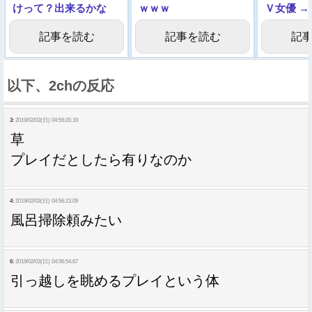
けって？出来るかな
ｗｗｗ
Ｖ女優 →
ぁ///」
記事を読む
記事を読む
記
以下、2chの反応
3:
2019/02/03(日) 04:56:20.19
草
プレイだとしたら有りなのか
4:
2019/02/03(日) 04:56:23.09
風呂掃除頼みたい
6:
2019/02/03(日) 04:56:54.67
引っ越しを眺めるプレイという体