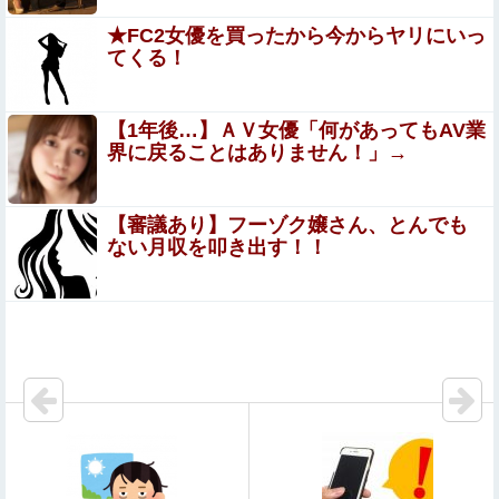
15歳少女に薬と酒飲ませカラオケ店で性的暴行、動画撮
★FC2女優を買ったから今からヤリにいっ
影 54歳無職を再逮捕 動画770本も見つかる
てくる！
【画像】この美人ママ、脱いだら凄い・・・
【1年後…】ＡＶ女優「何があってもAV業
界に戻ることはありません！」→
【衝撃】れいわ新選組、「いのちの党」に党名変更 天畠
大輔氏が共同代表へ
【審議あり】フーゾク嬢さん、とんでも
【動画】よく助けられたな。岐阜の川で外国人が溺れ
ない月収を叩き出す！！
てしまう事故。
海外「日本の住宅街にこんなレ●プ魔が潜んでるとかマジ
かよ…さすがHENTAIの国…」
【凄い】『ほの暮しの庭』、国内累計販売本数10万本突
破！！
【動画】 移民ベトナム女達の宅飲み、レベチｗｗｗｗｗｗ
ｗｗｗｗｗｗｗｗｗｗｗｗｗｗｗｗｗｗ
移民ベトナム女達の宅飲み、レベチｗｗｗｗｗｗｗｗｗｗ