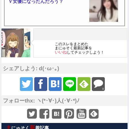
Ｖ女優になったんだろう？
このスレをまとめた
まにゅそく最新記事を
いいね
してチェックしよう！
シェアしよう: d(･ω･｡)
0
フォローthx: ヽ(*･∀･)人(･∀･*)ﾉ
ま
新
にゅそく
着記事