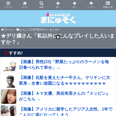
まにゅそく 2chまとめニュース速報VIP
ホーム
新着&人気
ホーム
おもしろ/VIP系2chスレまとめ
★デリ嬢さん「私以外にこんなプレイした人いま
すか？」
お
すすめ!
【画像】男性(33)「野菜たっぷりのラーメンを毎
日食べられて幸せ」→
【画像】化粧を覚えたチー牛さん、ヤリチンに大
変身→女食い放題になるｗｗｗｗｗｗｗｗｗｗ
【画像】ＡＶ女優、美谷朱里さんの『スッピン』
がこちら →
【画像】アメリカに留学したアジア人女性、1年で
こんなに姿になってしまう…