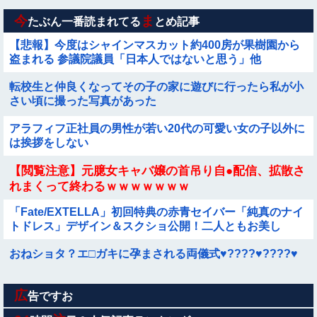
今
ま
たぶん一番読まれてる
とめ記事
【悲報】今度はシャインマスカット約400房が果樹園から
盗まれる 参議院議員「日本人ではないと思う」他
転校生と仲良くなってその子の家に遊びに行ったら私が小
さい頃に撮った写真があった
アラフィフ正社員の男性が若い20代の可愛い女の子以外に
は挨拶をしない
【閲覧注意】元臆女キャバ嬢の首吊り自●配信、拡散さ
れまくって終わるｗｗｗｗｗｗｗ
「Fate/EXTELLA」初回特典の赤青セイバー「純真のナイ
トドレス」デザイン＆スクショ公開！二人ともお美し
い…！
おねショタ？エ□ガキに孕まされる両儀式♥️????♥️????♥️
広
【速報】専門家「イオンモール熊本の爆心地に”こんなも
告ですお
の”があったんだけど…」