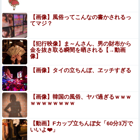
週間少年ジャンプのグッズ(43億円分)を注文してキャンセ
【画像】風俗ってこんなの書かされるっ
ルした32歳女が逮捕
てマジ？
『I"s〈アイズ〉』の桂正和さん、とんでもなく
エ●チなパンツを描く。これもう芸術だろ
【犯行映像】ま～んさん、男の財布から
金を抜き取る瞬間を晒される【→動画
女の子「オラぁ、孕め！」男「アン♡ ﾋﾞｭﾙ」⇒ とんでも
像】
ない逆レ●プ動画がこちら
【画像】タイの立ちんぼ、ヱッチすぎる
【速報】ダウンタウン浜田さん、差別発言と受け取られる
一言で炎上ｗｗｗｗｗｗ他
この夏菜がシコすぎるｗｗｗｗ
【画像】韓国の風俗、ヤバ過ぎるｗｗｗ
ｗｗｗｗｗｗｗｗ
【画像】地下アイドルさん、暑すぎてエ●衣装でライブし
てしまうｗｗｗ
【動画】Fカップ立ちんぼ女「60分3万で
【閲覧注意】陽キャ、洪水が起きた川を渡るチャレンジで
いいよ❤️」
村全体を沸かせる ⇒ 村人（落ちろ… 落ちろ… 落ちろ…）