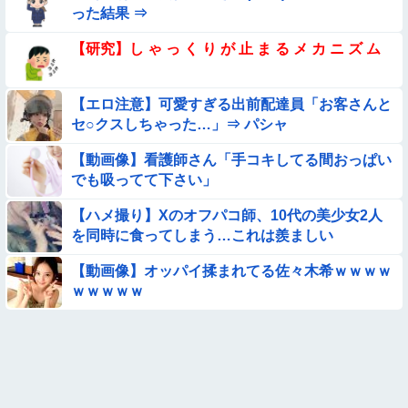
った結果 ⇒
【衝撃】ガチで『意識高い無能』が好きなワードと言えば？
【研究】し ゃ っ く り が 止 ま る メ カ ニ ズ ム
【動画】小池栄子似のGカップ女子高生「知らないオジさんに
襲われてオッパイ揉まれた」
【エロ注意】可愛すぎる出前配達員「お客さんと
セ○クスしちゃった…」⇒ パシャ
【画像】この美人ママ、脱いだら凄い・・・
【動画像】看護師さん「手コキしてる間おっぱい
【画像】巨大マンボウの稚魚さん、金平糖みたいでカワイイｗ
でも吸ってて下さい」
【ハメ撮り】Xのオフパコ師、10代の美少女2人
【動画】デブの喧嘩 ガチでヤバい……
を同時に食ってしまう…これは羨ましい
【画像】日本のえちえち女性犯罪者ｗｗｗｗｗｗｗ
【動画像】オッパイ揉まれてる佐々木希ｗｗｗｗ
ｗｗｗｗｗ
【動画】広島に落とされた『原子爆弾』の『再現動画』がこち
ら・・・
【画像】女子高生「え待って、パパが隣りの車両いる。。。」
【画像】昔の日本人の水着、ゑっちｗｗｗｗｗｗｗ