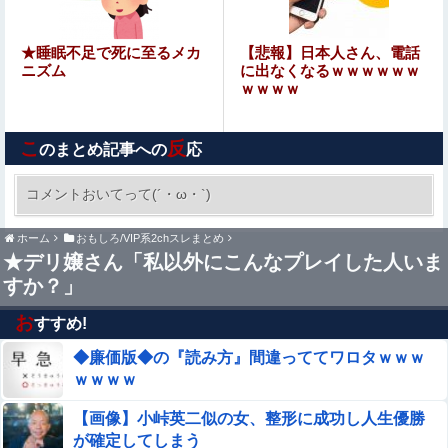
ｗｗｗｗｗｗｗｗｗｗｗｗｗｗ
パパ活不倫を暴露された大物芸人さん(63)、晒されたLINE
★睡眠不足で死に至るメカ
【悲報】日本人さん、電話
が面白すぎるｗｗｗｗｗｗｗｗｗ(画像ｱﾘ)
ニズム
に出なくなるｗｗｗｗｗｗ
ｗｗｗｗ
【日向坂46】月刊ジャイアンツ公式、重大告知！
こ
反
のまとめ記事への
応
ライザの公式AIゲーム、エッチすぎて始まる♥
コメントおいてって(´・ω・`)
【画像】 あまりにも完璧過ぎるお姉ちゃんが見
ホーム
おもしろ/VIP系2chスレまとめ
つかってしまうｗｗｗｗｗ
★デリ嬢さん「私以外にこんなプレイした人いま
すか？」
元職場の要注意オバサン、引っ越し先でご近所になり粘着
開始！！「どこまで送って！」から始まり半年も経つと
お
すすめ!
「お金貸してくれない？」断ると翌日、玄関前にゴミが置
【速報】専門家「イオンモール熊本の爆心地に”こんなも
かれる
◆廉価版◆の『読み方』間違っててワロタｗｗｗ
の”があったんだけど…」
ｗｗｗｗ
【乞食速報】メキシコ麻薬カルテルのリーダーの情報提供
【画像】小峠英二似の女、整形に成功し人生優勝
で39億円！お前ら急げ！
が確定してしまう