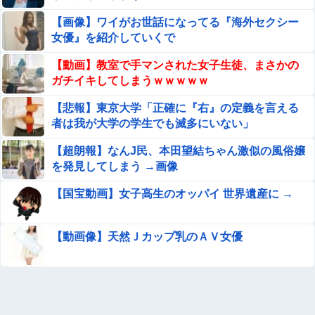
体調不良で休んでパチ●コ通ってたら、数十日単位の証拠
【画像】ワイがお世話になってる『海外セクシー
写真撮られて会社クビになった
女優』を紹介していくで
【驚愕】SNSで異性とやりとり《不倫》になる？→既
【動画】教室で手マンされた女子生徒、まさかの
婚男女の約7割がまさかの『こう』回答してしまうw w
ガチイキしてしまうｗｗｗｗｗ
w w w w w w
【画像あり】タイミーで行った会社に「直雇用のバイト」
【悲報】東京大学「正確に『右』の定義を言える
で行った結果ｗｗｗｗｗ
者は我が大学の学生でも滅多にいない」
特定外来カミキリムシに1匹300円の賞金をかけた高崎市、
【超朗報】なんJ民、本田望結ちゃん激似の風俗嬢
初日に1170匹持ち込まれる
を発見してしまう →画像
私の不倫が夫と娘にバレてしまい、今はお情けで家に置い
【国宝動画】女子高生のオッパイ 世界遺産に →
てもらっている状態です。行為を娘に見られていたなんて
全く気付きませんでした。娘の「汚...
【閲覧注意】陽キャ、洪水が起きた川を渡るチャレンジで
村全体を沸かせる ⇒ 村人（落ちろ… 落ちろ… 落ちろ…）
【動画像】天然Ｊカップ乳のＡＶ女優
【悲報】 ドスケベまんさん、半裸で街を徘徊ｗｗｗｗ
移民ベトナム女達の宅飲み、レベチｗｗｗｗｗｗｗｗｗｗ