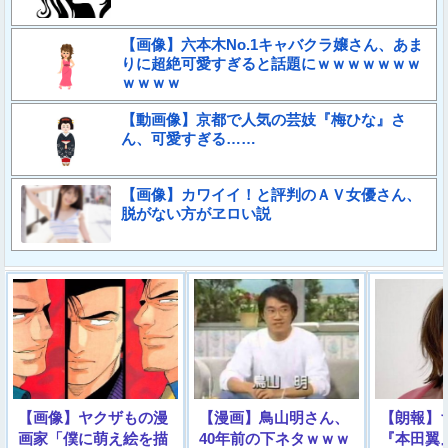
【画像】六本木No.1キャバクラ嬢さん、あま
りに超絶可愛すぎると話題にｗｗｗｗｗｗｗ
ｗｗｗｗ
【動画像】京都で人気の芸妓『梅ひな』さ
ん、可愛すぎる……
【画像】カワイイ！と評判のＡＶ女優さん、
脱がない方がヱロい説
【画像】ヤクザもの漫
【漫画】鳥山明さん、
【朗報】
画家「僕に萌え絵を描
40年前の下ネタｗｗｗ
『本田翼