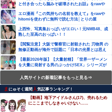
と付き合ったら脳みそ破壊されたお話』をrawや
★【ワートリ】今月第261話「遠征選抜試験Ⅱ④」【最新
話コメント用】
hitomiを使わずに無料で読む方法│ジャッキー
エロ漫画『この気持ちの名前を教えて』をrawや
【衝撃】大阪府警、ミナミの“ベトナムビル”を家宅捜索し
hitomiを使わずに無料で読む方法│とりの屋
た結果・・・・・・他
上西怜、写真集おっぱいがエロい！元NMB48、成
WindowsってCopilotってAI押してるの？必要ないんだけ
熟した至高のおっぱい！！
ど
【閲覧注意】大阪で警察官に射殺された 刃物男 の
中国に上陸する台風13号が絶妙なコースを辿っている！と
無修正動画が海外で話題に「日本の光景とは思え
話題に、中国の重要都市の上に長々と居座り続けるルート
ない」
で……
【最新2026年版】【大量射精】「世界一ザーメン
F1ハンガリーGPのアストンマーチンの改善にパパストロ
を大量に発射する男のぶっかけSEX」シリーズが
ール興奮「工場の男子＆女子の努力のおかげ」
凄すぎてワロタwww
【閲覧注意】陽キャ、洪水が起きた川を渡るチャ
人気サイトの新着記事をもっと見る⇒
【画像あり】松屋さん、食器の返却のみならず「仕分け」
レンジで村全体を沸かせる ⇒ 村人（落ちろ… 落
まで客にやらせてしまうｗｗｗｗｗ
ちろ… 落ちろ…）
ま
人
にゅそく週間
気記事ランキング！
【第4弾】FANZA「50％OFFキャンペーン」開
【朗報】 マツダ、新型CX-5が売れて黒字転換！！
催！人気の最新作・AVデビュー作品、VR作品が
【動画】地下アイドルさん(17)、売れるため
期間限定セール中！
にここまでしなきゃいけない……
【動画】よく助けられたな。岐阜の川で外国人が
【最新画像】鈴木奈々「今が一番バスト大きい！」下着姿
溺れてしまう事故。