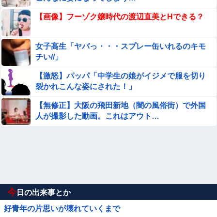
【画像】フーゾク嬢時代の渡辺直美とHできる？
女子高生「ヤバっ・・・スプレー缶いれるのキモ
チい//」
【激怒】パッパ「中学生の娘がイジメで服を切り
裂かれこんな姿にされた！」
【無修正】大阪の飛田新地（闇の風俗街）で外国
人が撮影した動画。これはアウト…
今
日の出来事とか
好青年の片思いが壊れていくまで