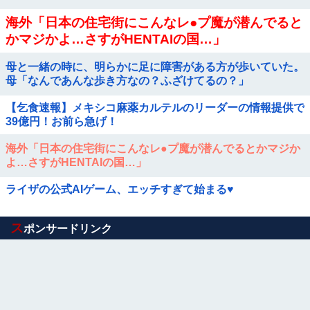
海外「日本の住宅街にこんなレ●プ魔が潜んでると
かマジかよ…さすがHENTAIの国…」
母と一緒の時に、明らかに足に障害がある方が歩いていた。
母「なんであんな歩き方なの？ふざけてるの？」
【乞食速報】メキシコ麻薬カルテルのリーダーの情報提供で
39億円！お前ら急げ！
海外「日本の住宅街にこんなレ●プ魔が潜んでるとかマジか
よ…さすがHENTAIの国…」
ライザの公式AIゲーム、エッチすぎて始まる♥
Powered by livedoor 相互RSS
ス
ポンサードリンク