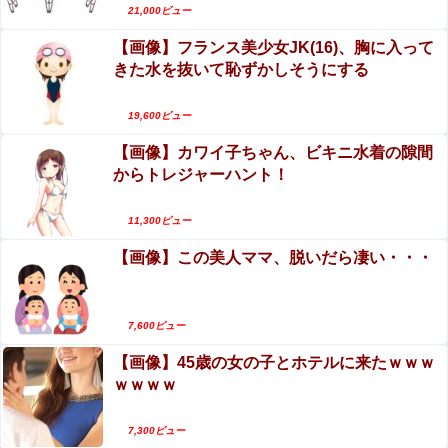
を公開、豊満な美バストを披露！
21,000ビュー
福井梨莉華、写真集がエロい！ヌード期待の清楚
【愕然】 パチ屋で負けてる女に「1万でどやw」と言い続
【画像】フランス美少女JK(16)、胸に入って
系女優、脱いだらおっぱい迫力が圧巻！
けたらｗｗｗｗ
きた水を抜いて恥ずかしそうにする
【動画】自動ドアの仕組みを理解した富山のツバ
【画像】 JKさん、日本最大級の”水かけ祭り”フェスでお
メが賢い。
19,600ビュー
っ〇ぱい丸見え！大量ぶっかけハプニングｗｗｗ
【画像】カワイ子ちゃん、ビキニ水着の隙間
【動画】高速道路を走行中の車からリアガラスが
町の弁当屋「申し訳ないが消費税1%になったらその分商
からトレジャーハント！
飛んでくる事故(ﾟoﾟ)
品代を値上げするわ」
海外「日本の住宅街にこんなレ●プ魔が潜んでると
エース級の財務官僚が異例転出へ 官邸幹部「協力的でな
11,300ビュー
かったから」
かマジかよ…さすがHENTAIの国…」
【画像】この美人ママ、脱いだら凄い・・・
【驚愕】SNSで異性とやりとり《不倫》になる？→既
婚男女の約7割がまさかの『こう』回答してしまうw w
w w w w w w
7,600ビュー
【画像】ボスJK、撮られるｗｗｗｗｗｗｗｗｗｗ
【画像】45歳の女の子とホテルに来たｗｗｗ
ｗｗｗｗ
7,300ビュー