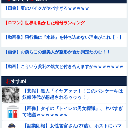
【画像】夏のバイクがヤバすぎるｗｗｗｗｗ
【ロマン】世界を動かした暗号ランキング
【動画像】飛行機に『水銀』を持ち込めない理由がこれ【→】
【画像】お前らこの超美人が整形か否か判定たのむ！！
【動画】こういう貧乳の陰女と付き合えますかｗｗｗｗｗｗｗ
お
【動画】女子中学生の『チン媚びダンス』が気持ち悪い🤮
すすめ!
【悲報】黒人「イヤアァァ！！このパンケーキは
【画像】プールで水着が脱げちゃった女の子の反応ｗｗｗｗｗ
奴隷時代が想起されるゥゥゥ！」
ｗｗｗ
【画像】タイの『トイレの男女標識』、ヤバすぎ
【動画】韓国アイドルさん、ヱチヱチ限界点を超えてしまう
て物議ｗｗｗｗｗｗｗ
【動画】美少女4人組の20年後の姿がヤバいwwwwww
【副業朗報】女性警官さん(27歳)、ホストにハマ