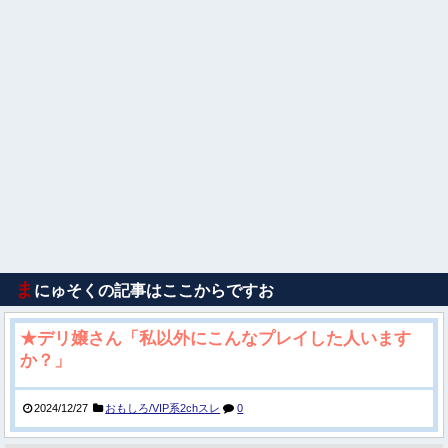
ま
にゅそくの記事はここからですお
★デリ嬢さん「私以外にこんなプレイした人います
か？」
2024/12/27
おもしろ/VIP系2chスレ
0