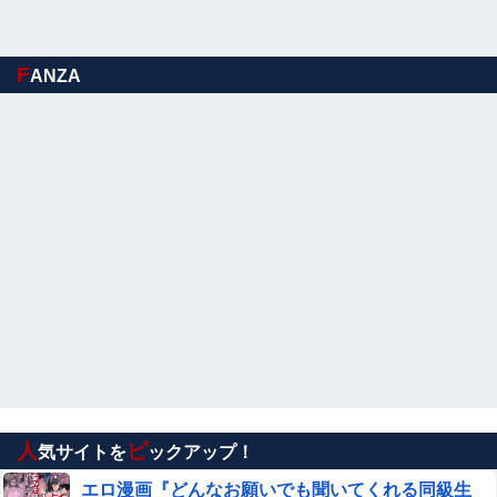
ｗｗｗｗｗｗｗｗｗｗｗｗｗｗ
共産党「これは酷い…京都市でマイナンバーカードを持た
ない29万人がポイント給付事業から排除された」
F
ANZA
亡き叔母の遺書「実は17年前に従兄弟と赤ちゃんを交換し
た」全員で家族会議を開いた結果、拍子抜けするほど〇〇
な展開を迎えて婚約者呆然←家族の絆が深すぎて修羅場に
イオン爆発事故の遺族、社長発言にブチギレ「本当のこと
ならんかった
を話して」
森香澄、新作下着の着用ショットｗｗ ただただスケベな目
でしか見れんだろ！！
阪神 小谷野栄一、片山大樹コーチが体調不良でベンチ
外、2軍からコーチ合流 接触者はマスク姿も他
【ウマ娘】セイちゃんの攻撃力を見よ！！！
人
ピ
【悲報】最近の漫画出版社、どこの会社もマジでやば
気サイトを
ックアップ！
いwwwww
エロ漫画『どんなお願いでも聞いてくれる同級生