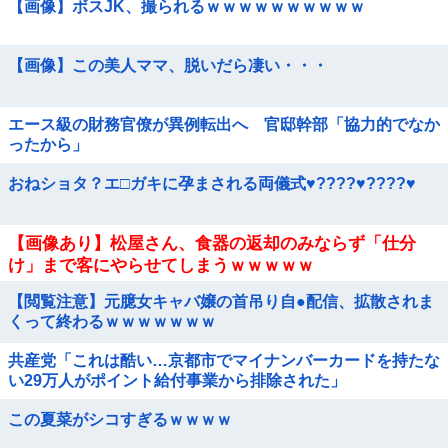
【画像】ボスJK、撮られるｗｗｗｗｗｗｗｗｗｗ
【画像】この美人ママ、脱いだら凄い・・・
エース級の財務官僚が異例転出へ 官邸幹部「協力的でなか
ったから」
おねショタ？エ□ガキに孕まされる両儀式♥️????♥️????♥️
【画像あり】松屋さん、食器の返却のみならず「仕分
け」まで客にやらせてしまうｗｗｗｗｗ
【閲覧注意】元臆女キャバ嬢の首吊り自●配信、拡散されま
くって終わるｗｗｗｗｗｗｗ
共産党「これは酷い…京都市でマイナンバーカードを持たな
い29万人がポイント給付事業から排除された」
この夏菜がシコすぎるｗｗｗｗ