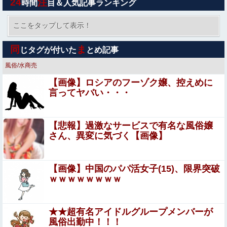
24
注
時間
目＆人気記事ランキング
エロ漫画『どんなお願いでも聞いてくれる同級生と付き合
ったら脳みそ破壊されたお話』をrawやhitomiを使わずに
ここをタップして表示！
無料で読む方法│ジャッキー
【ウマ娘】シットの炎がファイヤーしてそうなスティルイ
同
ま
じタグが付いた
とめ記事
ンラブ（セーラーマーズ衣装）
風俗/水商売
上西怜、写真集おっぱいがエロい！元NMB48、成熟した
【画像】ロシアのフーゾク嬢、控えめに
至高のおっぱい！！
言ってヤバい・・・
【閲覧注意・動画】大阪で警察に射殺された男の動画、エ
グい 撃たれてから叫びながら苦しみもがいて死ぬ
【悲報】過激なサービスで有名な風俗嬢
大久保佳代子「休みの日はだいたい…」まさかの習慣を暴
さん、異変に気づく【画像】
露ｗｗｗ
【悲報】映画館の客、ほぼバイオテロレベルのやらか
【画像】中国のパパ活女子(15)、限界突破
しで観客が避難する事態にｗｗｗｗ
ｗｗｗｗｗｗｗｗ
海外「日本の住宅街にこんなレ●プ魔が潜んでるとかマジ
かよ…さすがHENTAIの国…」
★★超有名アイドルグループメンバーが
風俗出勤中！！！
【議論】森平麗心、43枚目は選抜継続か？