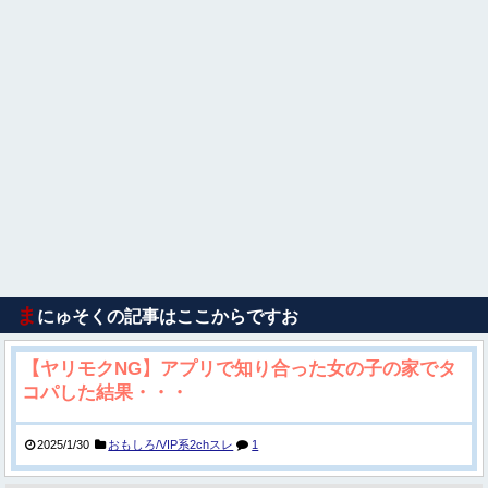
ま
にゅそくの記事はここからですお
【ヤリモクNG】アプリで知り合った女の子の家でタ
コパした結果・・・
2025/1/30
おもしろ/VIP系2chスレ
1