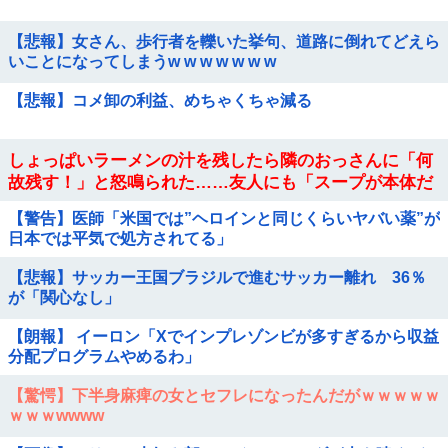
【悲報】女さん、歩行者を轢いた挙句、道路に倒れてどえら
いことになってしまうw w w w w w w
【悲報】コメ卸の利益、めちゃくちゃ減る
しょっぱいラーメンの汁を残したら隣のおっさんに「何
故残す！」と怒鳴られた……友人にも「スープが本体だ
ろあり得ない」と説教されたんだが、塩分過剰だし味の
【警告】医師「米国では”ヘロインと同じくらいヤバい薬”が
好みは自由だろ！
日本では平気で処方されてる」
【悲報】サッカー王国ブラジルで進むサッカー離れ 36％
が「関心なし」
【朗報】 イーロン「Xでインプレゾンビが多すぎるから収益
分配プログラムやめるわ」
【驚愕】下半身麻痺の女とセフレになったんだがｗｗｗｗｗ
ｗｗｗwwww