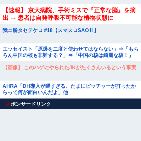
【速報】 京大病院、手術ミスで『正常な脳』を摘
出 → 患者は自発呼吸不可能な植物状態に
我ニ勝タセテケロ #18【スマスロSAOⅡ】
エッセイスト「原爆を二度と使わせてはならない」⇒「もち
ろん中国の核も非難する？」⇒「中国の核は綺麗な核！」
【画像】 このハゲにやられたJKがたくさんいるという事実
AHRA「DH導入が遅すぎる、たまにピッチャーが打ったか
らって何が面白いんだよ」他
Powered by livedoor 相互RSS
ス
ポンサードリンク