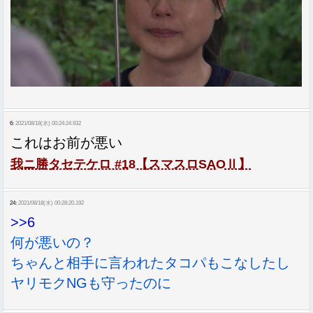
6:
2021/08/18(水) 00:24:24.932
これはお前が悪い
我ニ勝タセテケロ #18【スマスロSAOⅡ】
24:
2021/08/18(水) 00:28:20.192
>>6
何が悪いの？
ちゃんと相手に言われたタコパもこなしたし
ヤリモクNGも守ったのに