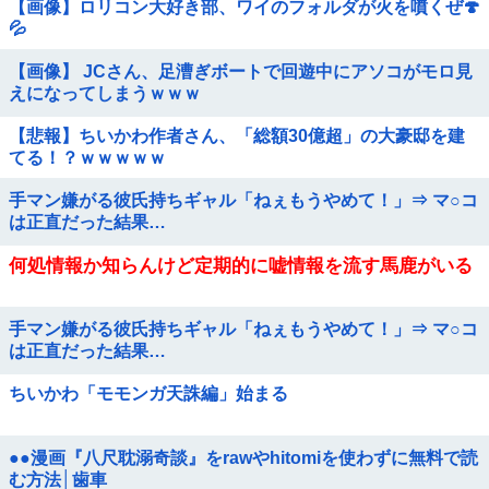
【画像】ロリコン大好き部、ワイのフォルダが火を噴くぜ🍄
💦
【画像】 JCさん、足漕ぎボートで回遊中にアソコがモロ見
えになってしまうｗｗｗ
【悲報】ちいかわ作者さん、「総額30億超」の大豪邸を建
てる！？ｗｗｗｗｗ
手マン嫌がる彼氏持ちギャル「ねぇもうやめて！」⇒ マ○コ
は正直だった結果…
何処情報か知らんけど定期的に嘘情報を流す馬鹿がいる
手マン嫌がる彼氏持ちギャル「ねぇもうやめて！」⇒ マ○コ
は正直だった結果…
ちいかわ「モモンガ天誅編」始まる
●●漫画『八尺耽溺奇談』をrawやhitomiを使わずに無料で読
む方法│歯車