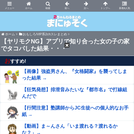
まにゅそく 2chまとめニュース速報VIP
ホーム
新着&人気
ホーム
おもしろ/VIP系2chスレまとめ
【ヤリモクNG】アプリで知り合った女の子の家
でタコパした結果・・・
お
すすめ!
【画像】強盗男さん、『女格闘家』を襲ってしま
った結果 →
【狂気発想】排泄音みたいな『都市名』で打線組
んだで
【行間注意】塾講師からJC生徒への個人的なお手
紙 →
【動画】ま～んさん「いま渡れる？渡れるか
な？」→