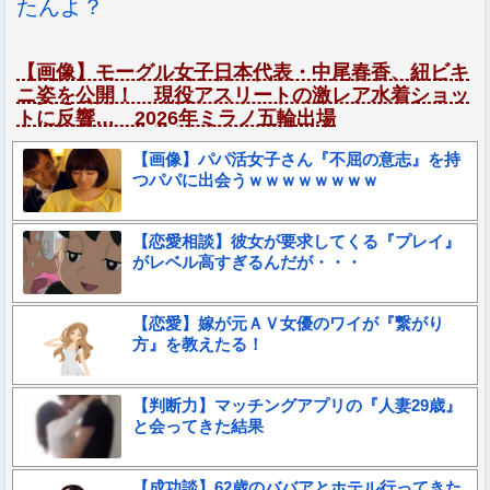
たんよ？
【画像】モーグル女子日本代表・中尾春香、紐ビキ
ニ姿を公開！ 現役アスリートの激レア水着ショッ
トに反響… 2026年ミラノ五輪出場
【画像】パパ活女子さん『不屈の意志』を持
つパパに出会うｗｗｗｗｗｗｗｗ
【恋愛相談】彼女が要求してくる『プレイ』
がレベル高すぎるんだが・・・
【恋愛】嫁が元ＡＶ女優のワイが『繋がり
方』を教えたる！
【判断力】マッチングアプリの『人妻29歳』
と会ってきた結果
【成功談】62歳のババアとホテル行ってきた