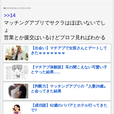
94:
2021/08/18(水) 00:50:16.505
>>14
マッチングアプリでサクラはほぼいないでし
ょ
営業とか援交はいるけどプロフ見ればわかる
【出会い】マチアプで女医さんとデートして
きたｗｗｗｗｗｗｗ
【マチアプ体験談】耳の聞こえない可愛い子
とヤった結果...…
【判断力】マッチングアプリの『人妻29歳』
と会ってきた結果
【成功談】62歳のババアとホテル行ってきた
で?