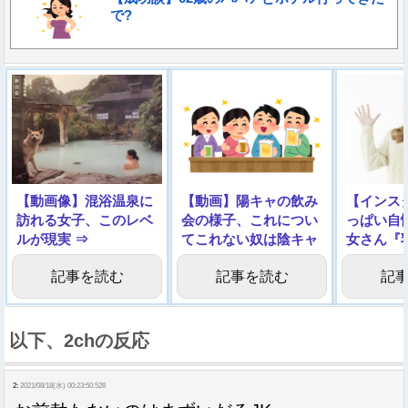
で?
【動画像】混浴温泉に
【動画】陽キャの飲み
【インス
訪れる女子、このレベ
会の様子、これについ
っぱい自
ルが現実 ⇒
てこれない奴は陰キャ
女さん『
した結果
記事を読む
記事を読む
記
以下、2chの反応
2:
2021/08/18(水) 00:23:50.528