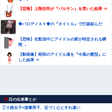
【悲報】上階住民が『バルサン』を焚いた結果 ⇒
◆パロディＡＶ◆の『タイトル』で打線組んだ
【恐怖】生配信中にアイドルの家が特定される瞬
間 →
【動画像】昭和のアイドル達を『今風の髪型』に
した結果 ⇒
今
日の出来事とか
三十路女子×後輩男子、近づく心とすれ違い