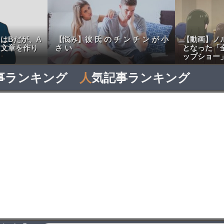
はBだが、A
【悩み】彼 氏 の チ ン チ ン が 小
【動画】ノ
う文章を作り
さ い
となった「
ップショー
事ランキング
人
気記事ランキング