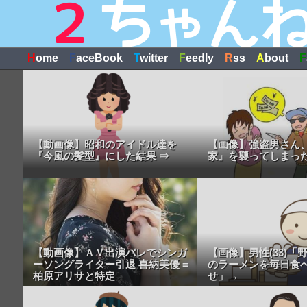
H
ome
F
aceBook
T
witter
F
eedly
R
ss
A
bout
F
【動画像】昭和のアイドル達を
【画像】強盗男さん
『今風の髪型』にした結果 ⇒
家』を襲ってしまった
【動画像】ＡＶ出演バレでシンガ
【画像】男性(33)「
ーソングライター引退 喜納美優 =
のラーメンを毎日食
柏原アリサと特定
せ」→