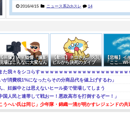
2016/4/15
ニュース系2chスレ
14
【画像】ＡＶ監督「撮影
【動画】ネコさん、火災
【悲報】イ
現場はこんなに大変なん
ビルから決死のダイブ
「ここ…WI-
です。それでも無料で見
る……」 →
ますか？」
いが消費税1%になったらその分商品代を値上げするわ」
ん、妊娠中とは思えないヒール姿で登場してしまう
中国人民と連帯して戦おー！悪政高市を打倒するぞー！」