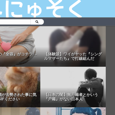
の『全容』がコチラ →
【体験談】ワイがヤッた『シング
ルマザーたち』で打線組んだ
猫が去勢された事に気
【日本の闇】無戸籍者とかいう
IFください
『戸籍』がない日本人