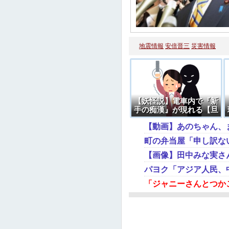
地震情報
安倍晋三
災害情報
【妖怪説】電車内で『新
手の痴漢』が現れる【旦
那説】
町の弁当屋「申し訳な
【画像】田中みな実さ
パヨク「アジア人民、