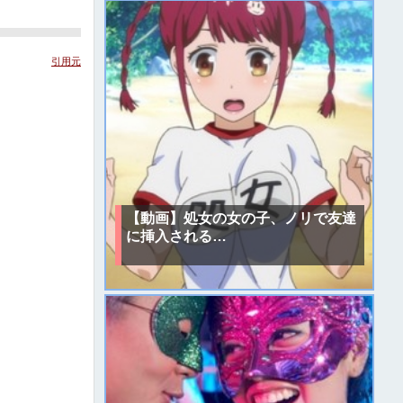
引用元
【動画】処女の女の子、ノリで友達
に挿入される…