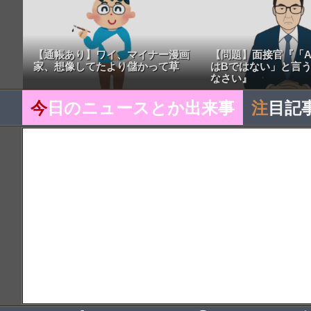
【通帳あり】ワイ、マイナー漫画
【問題】面接官『「A
家、想像してたより儲かって草
はBではない」と言
なさい』
今
日のニュースとか出来事
注
目記