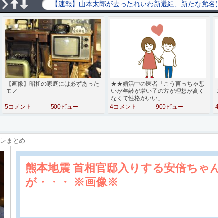
【画像】昭和の家庭には必ずあった
★★婚活中の医者「こう言っちゃ悪
モノ
いが年齢が若い子の方が理想が高く
なくて性格がいい」
5コメント
500ビュー
4コメント
900ビュー
スレまとめ
熊本地震 首相官邸入りする安倍ちゃ
が・・・ ※画像※