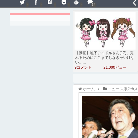
-
-
-
-
-
14
【動画】地下アイドルさん(17)、売
れるためにここまでしなきゃいけな
い……
9コメント
21,000ビュー
ホーム
ニュース系2ch