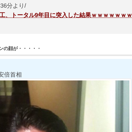
時36分より/
工、トータル9年目に突入した結果ｗｗｗｗｗｗ
ンの顔が・・・・・
安倍首相