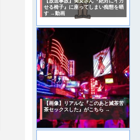
【放送事故】美女さん『絶対にイカ
せる椅子』に座ってしまい痴態を晒
す →動画
【画像】リアルな『このあと滅茶苦
茶セックスした』がこちら →