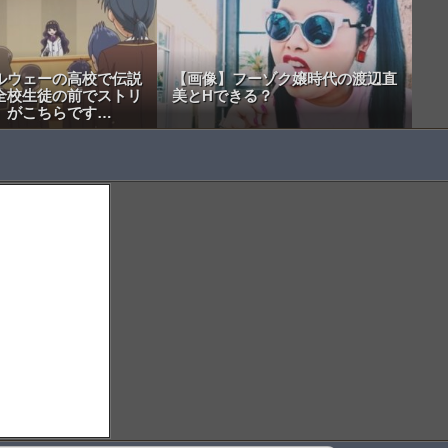
ルウェーの高校で伝説
【画像】フーゾク嬢時代の渡辺直
全校生徒の前でストリ
美とHできる？
」がこちらです…