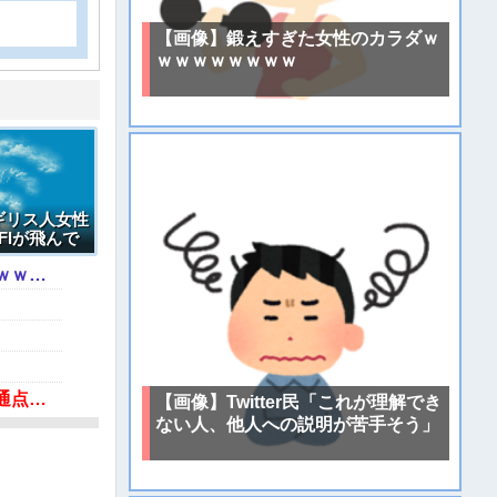
【画像】鍛えすぎた女性のカラダｗ
ｗｗｗｗｗｗｗｗ
ギリス人女性
FIが飛んで
【動画】あのちゃん、また我々をシコらすｗｗｗｗｗｗｗｗｗｗｗｗｗｗｗｗｗｗｗｗｗｗｗｗ
「ジャニーさんとつかこうへい氏は同じ」少年隊・錦織一清が明かすレジェンドの共通点と我流の演出論
【画像】Twitter民「これが理解でき
ない人、他人への説明が苦手そう」