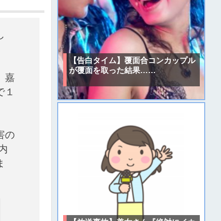
し
。
【告白タイム】覆面合コンカップル
が覆面を取った結果……
、嘉
で１
害の
内
ま