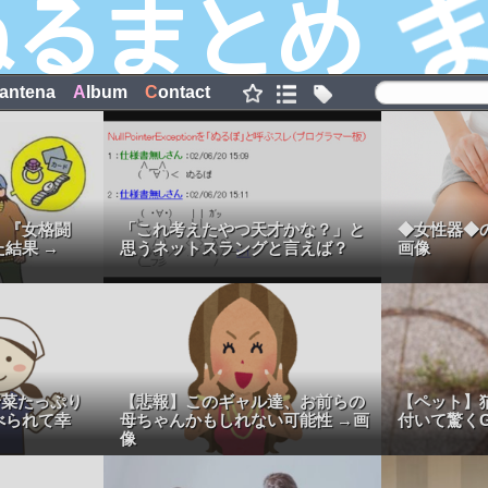
antena
A
lbum
C
ontact
、『女格闘
「これ考えたやつ天才かな？」と
◆女性器◆
結果 →
思うネットスラングと言えば？
画像
野菜たっぷり
【悲報】このギャル達、お前らの
【ペット】
べられて幸
母ちゃんかもしれない可能性 →画
付いて驚くG
像