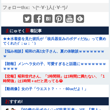
フォローthx: ヽ(*･∀･)人(･∀･*)ﾉ
ま
新
にゅそく
着記事
★★水着姿を見た彼氏が「核兵器並みのボディだね」って褒め
てくれた(´；ω；｀)
【悩み相談】昭和の高1女子さん、夏の体験談ｗｗｗｗｗｗｗ
ｗ
【朗報】メンヘラ女の子、可愛すぎると話題にｗｗｗｗｗｗｗ
ｗｗｗｗ
【悲報】昭和世代さん、「1時間弱」は1時間に満たない、「1
時間強」は1時間＋αだと思ってる😭
【動画像】女の子「ウエスト？・・・60㎝だよ！」
お
★★昨晩、久しぶりに嫁とセックスしたんだが・・・
すすめ!
『60歳の元ボクシング世界王者』 VS. 『素人』