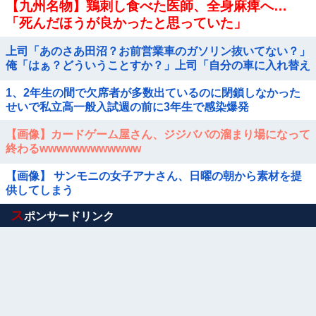
【九州名物】鶏刺し食べた医師、全身麻痺へ…
「死んだほうが良かったと思っていた」
上司「あのさあ田沼？お前営業車のガソリン抜いてない？」
俺「はぁ？どういうことすか？」上司「自分の車に入れ替え
たりしてない？？」⇒結果ｗｗ
1、2年生の間で欠席者が多数出ているのに閉鎖しなかった
せいで私立高一般入試週の前に3年生で感染爆発
【画像】カードゲーム屋さん、ジジババの溜まり場になって
終わるwwwwwwwwwwww
【画像】 サンモニの女子アナさん、日曜の朝から素材を提
供してしまう
Powered by livedoor 相互RSS
ス
ポンサードリンク