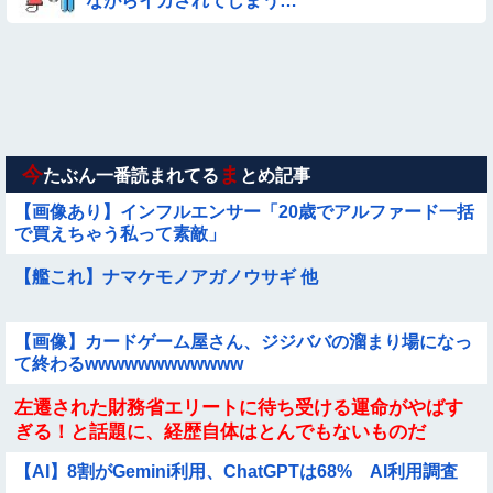
ながらイカされてしまう…
◉★日本の結婚式のこのルール 外国人は笑うらしいな
【悲報】イッヌさん、飼い主の『レズプレイ』を見てドン引
き・・・
【要審議】４歳娘が描いたママのお尻ｗｗｗｗｗ【画像】
今
ま
たぶん一番読まれてる
とめ記事
【画像あり】インフルエンサー「20歳でアルファード一括
で買えちゃう私って素敵」
【艦これ】ナマケモノアガノウサギ 他
【画像】カードゲーム屋さん、ジジババの溜まり場になっ
て終わるwwwwwwwwwwww
左遷された財務省エリートに待ち受ける運命がやばす
ぎる！と話題に、経歴自体はとんでもないものだ
が……
【AI】8割がGemini利用、ChatGPTは68% AI利用調査