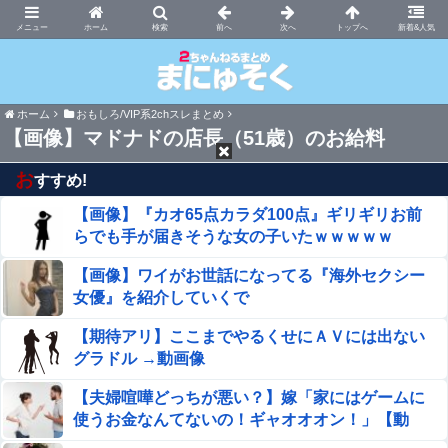
まにゅそく 2chまとめニュース速報VIP
ホーム
新着&人気
ホーム
おもしろ/VIP系2chスレまとめ
【画像】マドナドの店長（51歳）のお給料
お
すすめ!
【画像】『カオ65点カラダ100点』ギリギリお前
らでも手が届きそうな女の子いたｗｗｗｗｗ
【画像】ワイがお世話になってる『海外セクシー
女優』を紹介していくで
【期待アリ】ここまでやるくせにＡＶには出ない
グラドル →動画像
【夫婦喧嘩どっちが悪い？】嫁「家にはゲームに
使うお金なんてないの！ギャオオオン！」【動
画】