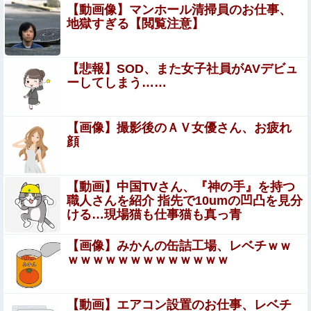
【画像あり】居酒屋「6人で長居して会計4939円！喋り
【動画像】マンホール清掃員のお仕事、
たいだけなら公園に行ってくれ（怒」
地獄すぎる【閲覧注意】
【画像】本田望結の妹、姉妹で並んだ姿が大変素晴らしい
と話題にw w w w w w w
【悲報】SOD、また女子社員がAVデビュ
ーしてしまう……
【画像】 サンモニの女子アナさん、日曜の朝から素材を提
供してしまう
【画像】 女性、『大人の○もちゃ』を入れたままMRI検査
【画像】撮影後のＡＶ女優さん、お疲れ
を受けた結果 →
顔
元いいとも青年隊、中居正広の”素顔”を暴露他
【動画】中国TVさん、『神の手』を持つ
職人さんを紹介 指先で10umの凹凸を見分
【閲覧注意】米黒人男性、街ですれ違っただけの白人女性
ける…現場猫も仕事猫も真っ青
を白目剥くまでボコボコにしてしまう
【画像】みかんの缶詰工場、レベチｗｗ
【画像】 美少女「女性の皆さんへ。パンツを履かずにを履
ｗｗｗｗｗｗｗｗｗｗｗｗｗ
いてみてください」
【悲報】女性「男への最大ダメージはこれ」←お前ら耐え
【動画】エアコン設置のお仕事、レベチ
られる？