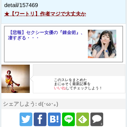
detail/157469
★【ワートリ】作者マジで大丈夫か
【悲報】セクシー女優の『錬金術』、
凄すぎる・・・
このスレをまとめた
まにゅそく最新記事を
いいね
してチェックしよう！
シェアしよう: d(･ω･｡)
3