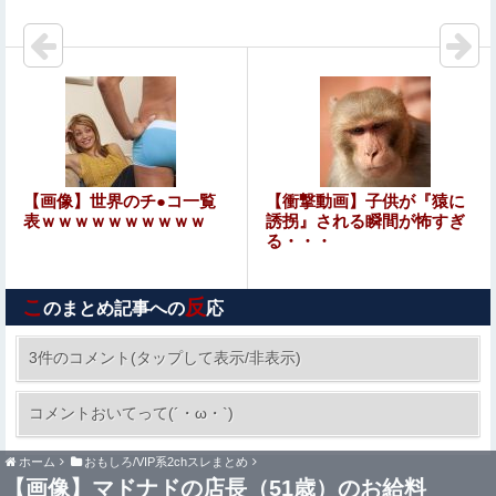
俺の方が潔癖なのに嫁が俺に片付けさせようとしない。ス
トレス半端ないので決別宣言した。嫁「頑張るから半年猶
予をちょうだい」←頑張るポイントが的外れすぎて絶賛空
【画像】とちぎテレビさん、野球部JKチアたちのミニス
回り中
カ生脚をモロ映し
北川莉央アナ、お●ぱいデッカ！横乳の膨らみエッロ過ぎ
タマランち
【動画】甲子園の女性審判、大誤審で炎上
【画像】世界のチ●コ一覧
【衝撃動画】子供が『猿に
表ｗｗｗｗｗｗｗｗｗｗ
誘拐』される瞬間が怖すぎ
る・・・
【速報】ひろゆき、離婚wwwwww
こ
反
のまとめ記事への
応
【画像あり】スケ〇過ぎるタイツ、発売ｗｗｗｗｗｗｗｗ
ｗｗｗｗｗ
3件のコメント(タップして表示/非表示)
【画像】小学生クソガキ「愛子！卒業したんや
コメントおいてって(´・ω・`)
ろ？大学 ニュースで見たわ」→結果
wwwwwwww
ホーム
おもしろ/VIP系2chスレまとめ
【AI】 AI使い自然界にないウイルスを作製 米スタンフォ
【画像】マドナドの店長（51歳）のお給料
ード大学が成果発表