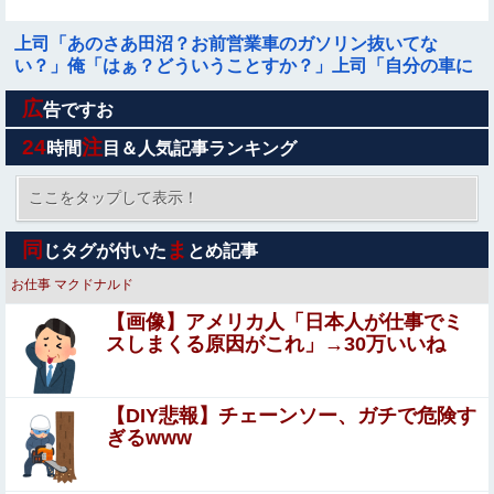
上司「あのさあ田沼？お前営業車のガソリン抜いてな
い？」俺「はぁ？どういうことすか？」上司「自分の車に
入れ替えたりしてない？？」⇒結果ｗｗ
広
【まとめ】ノンシュガー炭酸水、「カッコつけてるだけ」
告ですお
と一刀両断→エッヂ民の飲み物論争が白熱ｗｗｗ他
24
注
時間
目＆人気記事ランキング
【衝撃】風俗嬢「社畜と風俗嬢の比較がこちらです」←社
畜ブチギレｗｗｗｗｗｗｗｗwwww
ここをタップして表示！
【速報】日向坂46、18thシングル『イチャイチャ虫』の発
同
ま
じタグが付いた
とめ記事
売が決定！！
お仕事
マクドナルド
【急展開】単身赴任先から帰宅したら妻の事故＆不倫が発
【画像】アメリカ人「日本人が仕事でミ
覚…離婚決意の理由がｗｗｗｗ
スしまくる原因がこれ」→30万いいね
世耕議員、国会で審議・議決した予算を財務省が勝手に３
兆円動かしていると指摘・問題視
【DIY悲報】チェーンソー、ガチで危険す
【衝撃】34歳ニート、『エロ漫画』で人生逆転
ぎるwww