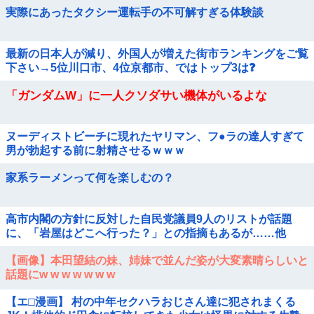
実際にあったタクシー運転手の不可解すぎる体験談
最新の日本人が減り、外国人が増えた街市ランキングをご覧
下さい→5位川口市、4位京都市、ではトップ3は❓
「ガンダムW」に一人クソダサい機体がいるよな
ヌーディストビーチに現れたヤリマン、フ●ラの達人すぎて
男が勃起する前に射精させるｗｗｗ
家系ラーメンって何を楽しむの？
高市内閣の方針に反対した自民党議員9人のリストが話題
に、「岩屋はどこへ行った？」との指摘もあるが……他
【画像】本田望結の妹、姉妹で並んだ姿が大変素晴らしいと
話題にw w w w w w w
【エ□漫画】 村の中年セクハラおじさん達に犯されまくる