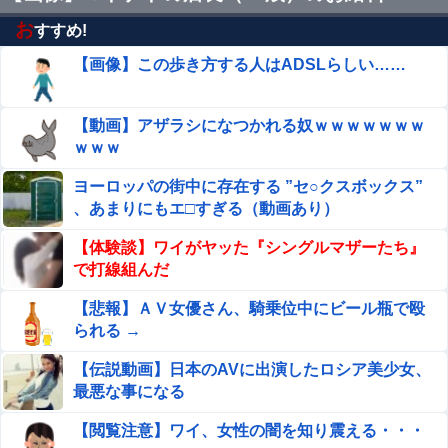
お
すすめ!
桜空もも 経営悪化した高級旅館を立て直すため…セッ●ス
レスのカップル客に女将自ら生ハメ性奉仕。
【画像】この歩き方する人はADSLらしい……
【艦これ】てーいとーくさんっ♪ 他
【動画】アザラシになつかれる奴ｗｗｗｗｗｗｗ
ｗｗｗ
パンツまる見えになった浴衣女子がエ□過ぎ…エ●チなハプ
ニングを撮った街撮りエ□画像
ヨーロッパの街中に存在する ”セ○クスボックス”
大人気声優・岡咲美保ちゃんに寄せられた″お祝イ
、あまりにもエ□すぎる（動画あり）
イ！！コメント”一覧ｗｗｗｗ
【体験談】ワイがヤッた『シングルマザーたち』
【九州名物】鶏刺し食べた医師、全身麻痺へ…「死んだほ
で打線組んだ
うが良かったと思っていた」
【悲報】ＡＶ女優さん、騎乗位中にビール瓶で殴
【閲覧注意】米黒人男性、街ですれ違っただけの白人女性
られる →
を白目剥くまでボコボコにしてしまう
【伝説動画】日本のAVに出演したロシア美少女、
AIが考えた「AKB48っぽい衣装」がこちらです！！！
最悪な事になる
【閲覧注意】ワイ、女性の闇を知り震える・・・
【画像あり】NASAが開発、着るだけで瞬時に「-15℃冷