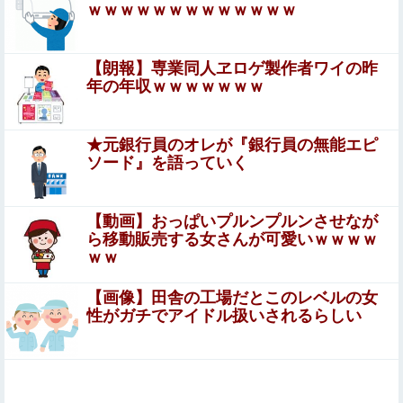
ｗｗｗｗｗｗｗｗｗｗｗｗｗ
【珍事】サッカーの試合が原因で交通事故が起きてしま
う。
【朗報】専業同人ヱロゲ製作者ワイの昨
最新の日本人が減り、外国人が増えた街市ランキングをご
年の年収ｗｗｗｗｗｗｗ
覧下さい→5位川口市、4位京都市、ではトップ3は❓
コメ高値掴みの損切り加速ｗｗｗｗｗｗｗｗｗ
★元銀行員のオレが『銀行員の無能エピ
ソード』を語っていく
ヌーディストビーチに現れたヤリマン、フ●ラの達人すぎ
て男が勃起する前に射精させるｗｗｗ
【動画】おっぱいプルンプルンさせなが
ら移動販売する女さんが可愛いｗｗｗｗ
こども園から孫が怪我した迎えにと連絡あり。石をどかし
ｗｗ
てミミズ集め足の上に石を落としたそうな
【画像】田舎の工場だとこのレベルの女
スープカレー流行期にジャガイモ煮崩れでドロドロの
性がガチでアイドル扱いされるらしい
「大惨事カレー」を錬成してしまった私、怒る母「こ
んなのスープカレーじゃない！」→私「作り直す？」
立ちんぼを買うもキモすぎてヤらせてもらえなかった男、
→母「捨てるの禁止！」という逃げ場ゼロで理不尽す
代わりの足コキでまさかの大量身寸米青ｗｗｗ
ぎた