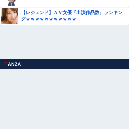
却」する冷感ポンチョ3,980円！
【レジェンド】ＡＶ女優『出演作品数』ランキン
SNSで知り合ったJK10人とS●Xしてハメ撮り770本撮った
グｗｗｗｗｗｗｗｗｗｗｗ
イケメン逮捕wwwwwwwwwwwwwww
女優・武田玲奈、水着封印したはずがさっそく解禁ｗｗや
っぱり最高だったぞ！！
★【ワートリ】作者マジで大丈夫か
F
ANZA
【衝撃】クリ○リスの皮剥かれる時ｗｗｗｗｗｗｗｗｗｗ
ｗｗｗ
【正論】ホリエモン、移民受け入れ反対派にブチギレ→ス
タジオ誰も反論できず沈黙
女優・武田玲奈、水着封印したはずがさっそく解禁ｗｗや
っぱり最高だったぞ！！
【ヤバイコラ】 闇のソナタ