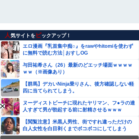
【画像】 美人陸上選手、お尻の撮影を許可して
しまった結果ｗｗｗｗｗｗ
中国人「中国では赤信号でも右折できます」
人
ピ
気サイトを
ックアップ！
習近平さん、腐敗撲滅に本気を出した結果…半年で53万
エロ漫画『乳首集中痴○』をrawやhitomiを使わず
8000件ｗｗｗ
に無料で読む方法│おすしOG
【天才】 雪が溶けると何になる？理系「水になるでしょ
与田祐希さん（26）最新のどエッチ場面ｗｗｗｗ
w」文系ワイ「はぁ～…」→結果ｗｗｗ
ｗｗ（※画像あり）
【エ□漫画】 村の中年セクハラおじさん達に犯されまくる
【群馬】デカいNinja乗りさん、後方確認しない軽
JK！排他的ド田舎に転校してきた少女は怪異に対する生
四に当てられてしまう。
贄で…
エロ漫画『のの香とこーちゃん～ち〇ち〇こわい～』を
ヌーディストビーチに現れたヤリマン、フ●ラの達
rawやhitomiを使わずに無料で読む方法│月の負け犬
人すぎて男が勃起する前に射精させるｗｗｗ
【画像あり】ロピアのパワー全開おにぎり「444円」がコ
【閲覧注意】米黒人男性、街ですれ違っただけの
チラｗｗｗｗｗ
白人女性を白目剥くまでボコボコにしてしまう
【画像】女さん、ミニ過ぎる浴衣を着た写真を投稿して叩