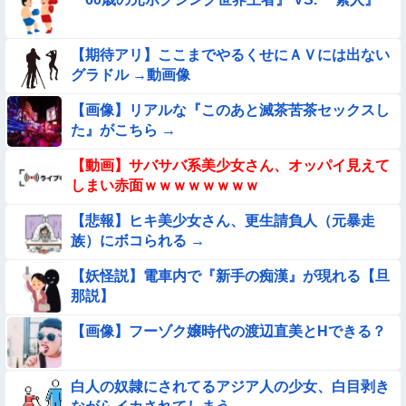
【動画】ピザ屋のバイト女、クッソせこい『ツマミ食い』をし
て炎上
【期待アリ】ここまでやるくせにＡＶには出ない
【動画】野犬の群れに襲われた男性、とんでもない方法で制圧
グラドル →動画像
するｗｗｗｗｗｗｗ
【動画】町の中華料理屋さん、娘の採用で人気店になってしま
【画像】リアルな『このあと滅茶苦茶セックスし
う
た』がこちら →
【動画】南米系のデカパイぽっちゃり女さん、配信がヱ口すぎ
【動画】サバサバ系美少女さん、オッパイ見えて
ｗｗｗｗｗｗｗ
しまい赤面ｗｗｗｗｗｗｗｗ
【動画】白人「日本で一番美味い食べ物はこれな、試してみ
ろ！飛ぶぞ」
【悲報】ヒキ美少女さん、更生請負人（元暴走
族）にボコられる →
【動画】アンドロイドみたいな女子小学生が発見される
【妖怪説】電車内で『新手の痴漢』が現れる【旦
【参考画像】脱がしたら『残念オッパイ』を褒める時の模範解
那説】
答
【画像】フーゾク嬢時代の渡辺直美とHできる？
【動画あり】ボーイッシュ美少女「どうしたん？おっぱい揉
む？❤」
★★同格のように語られてるけど実際は『雲泥の差』があるも
白人の奴隷にされてるアジア人の少女、白目剥き
のと言えば？