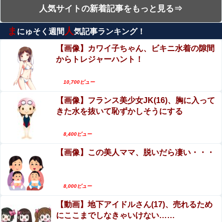
【ガチ】幼稚園の20代美女先生、園児のパパとの
かれるｗｗｗｗ
人気サイトの新着記事をもっと見る⇒
浮気セ○クス動画が流出して終わる
松本まりか「義援金と寄付金の違い」に言及→反響続々
ま
人
にゅそく週間
気記事ランキング！
エロ漫画『のの香とこーちゃん～ち〇ち〇こわい
「そんな違いあったの知りませんでした」
～』をrawやhitomiを使わずに無料で読む方法│月
【画像】カワイ子ちゃん、ビキニ水着の隙間
【悲報】 同人作家さん「夏コミで定規グッズ出します！」
の負け犬
からトレジャーハント！
女子プロレスラーさん、地上波番組で胸元ぱっく
→日本に「インチ表記の定規は販売禁止」という法令があ
り・・・（※画像あり）
り頒布中止に
10,700ビュー
ヌーディストビーチに現れたヤリマン、フ●ラの達人すぎ
女優・武田玲奈、水着封印したはずがさっそく解
て男が勃起する前に射精させるｗｗｗ
【画像】フランス美少女JK(16)、胸に入って
禁ｗｗやっぱり最高だったぞ！！
きた水を抜いて恥ずかしそうにする
【ガチ】幼稚園の20代美女先生、園児のパパとの浮気セ○
クス動画が流出して終わる
【珍事】サッカーの試合が原因で交通事故が起き
てしまう。
8,400ビュー
【速報】日本人達、ようやく気づいた模様・・・・・他
【画像】この美人ママ、脱いだら凄い・・・
エロ漫画『八尺耽溺奇談』をrawやhitomiを使わず
に無料で読む方法│歯車
イラン最高指導者のモジタバ師が危篤「いつ死亡してもお
かしくない」…イラン大統領「意思疎通はかなり難し
【動画】急病人？横須賀の国道16号でおかしな事
8,000ビュー
い」！
故が撮影される。
【朗報】日本の年金制度、GPIFの運用が思ったより好
【動画】地下アイドルさん(17)、売れるため
調なおかげでなんとかなりそう他
Sponsored Link
にここまでしなきゃいけない……