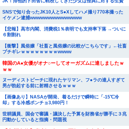
JK！排他的ド田舎に転校してきた少女は怪異に対する生贄
で…
SNSで知り合ったJK10人とS●Xしてハメ撮り770本撮った
イケメン逮捕wwwwwwwwwwwwwww
【悲報】高市内閣、消費税1％表明でも支持率下落 →ついに
６割割れ
【衝撃】風俗嬢「社畜と風俗嬢の比較がこちらです」←社畜
ブチギレｗｗｗｗｗｗｗｗwwww
韓国のA●女優がオナ○ーしてオーガズムに達しましたｗ
ｗｗ
ヌーディストビーチに現れたヤリマン、フ●ラの達人すぎて
男が勃起する前に射精させるｗｗｗ
【画像あり】NASAが開発、着るだけで瞬時に「-15℃冷
却」する冷感ポンチョ3,980円！
世耕議員、国会で審議・議決した予算を財務省が勝手に３兆
円動かしていると指摘・問題視