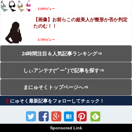
3,000ビュー
【画像】お前らこの超美人が整形か否か判定
たのむ！！
2,700ビュー
24時間注目＆人気記事ランキング⇒
しぃアンテナ(*ﾟーﾟ)で記事を探す⇒
まにゅそくトップページへ⇒
ま
にゅそく最新記事をフォローしてチェック！
Sponsored Link