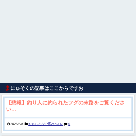
ま
にゅそくの記事はここからですお
【悲報】釣り人に釣られたフグの末路をご覧くださ
い…
2025/5/8
おもしろ/VIP系2chスレ
0