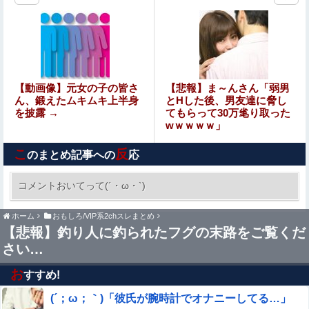
【衝撃映像】男子中学生・銃乱射事件（7人死亡、23人負
傷）の新たな画像・動画、さすがに怖すぎる…
【動画】 鬼滅の刃の実写版 エ□すぎるｗｗｗ
みい山『そもそも作品自体が糞つまらない』と叩かれだす
【動画像】元女の子の皆さ
【悲報】ま～んさん「弱男
ｗｗｗｗｗ
ん、鍛えたムキムキ上半身
とHした後、男友達に脅し
を披露 →
てもらって30万毟り取った
wｗｗｗｗ」
【画像】ミスヤングチャンピオン2026のボーイッシュお胸
ｗｗｗｗｗｗｗｗｗｗｗｗｗｗｗｗｗｗｗｗ
こ
反
のまとめ記事への
応
お年寄りの先生が毎日おやつくれる激安の寺子屋タイプの
塾に行ってる
コメントおいてって(´・ω・`)
【画像】双子、同時にセクシービデオにデビュー
ホーム
おもしろ/VIP系2chスレまとめ
ｗｗｗｗｗ
【悲報】釣り人に釣られたフグの末路をご覧くだ
さい…
【悲報】 幻影旅団の団長さん、激太りすると全てが台無し
になる
お
すすめ!
【エ□画像】 快楽調教で屈服レ●プpart143！立花響がキモ
(´；ω；｀)「彼氏が腕時計でオナニーしてる…」
オヤジに弱みを握られ糸色ｲ侖レ●プで調教されたり…他ま