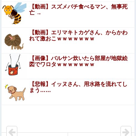
→日本に「インチ表記の定規は販売禁止」という法令があ
【動画】スズメバチ食べるマン、無事死
り頒布中止に
【画像あり】ロピアのパワー全開おにぎり「444円」がコ
亡 →
チラｗｗｗｗｗ
【エ□漫画】 セッ○スレスで悩んでいた人妻さんが隣に住
【動画】エリマキトカゲさん、からかわ
む顔見知りの大学生にお裾分けを持って行ったら部屋に誘
れて激おこｗｗｗｗｗｗｗ
われて、一緒にお酒を飲んでたら口説...
同棲してる彼氏に「生理用品をトイレに置くのやめてほし
い」と言われた
【画像】バルサン炊いたら部屋が地獄絵
図でワロタｗｗｗｗｗｗｗ
【画像】女さん「パパ活してた過去なんて女子はいちいち
覚えてないから」ｗｗｗｗｗｗ
【悲報】イッヌさん、用水路を流れてし
【画像】人工肛門の松本人志さん、最新の姿に心配の
まう……
声殺到…
【結婚1年目の人妻・月乃さん】 週7を望む性欲お化けと
生中出しで満たされる濃厚な一日
【怒報】 電車乗り込みぼく「おっ、可愛いミニスカＯＬち
ゃんの隣あいてんじゃん！座ったろ！」→結果w w w w w
w w w