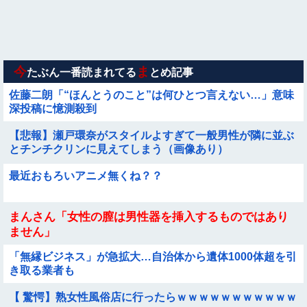
【画像】女さん「彼氏が強制わいせつで捕まって謝罪の手紙が
来た」ﾊﾟｼｬｯ
【画像】115年前に作られた『幻の28府県案』が意外といいか
も →
今
ま
たぶん一番読まれてる
とめ記事
佐藤二朗「“ほんとうのこと”は何ひとつ言えない…」意味
深投稿に憶測殺到
【悲報】瀬戸環奈がスタイルよすぎて一般男性が隣に並ぶ
とチンチクリンに見えてしまう（画像あり）
最近おもろいアニメ無くね？？
まんさん「女性の膣は男性器を挿入するものではあり
ません」
「無縁ビジネス」が急拡大…自治体から遺体1000体超を引
き取る業者も
【 驚愕】熟女性風俗店に行ったらｗｗｗｗｗｗｗｗｗｗｗ