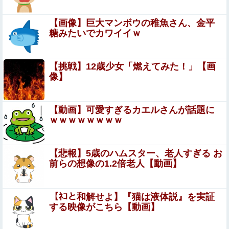
浦野芽良アナ ピタピタ透けニットの乗せ乳！！【GIF動
画あり】
【画像】巨大マンボウの稚魚さん、金平
糖みたいでカワイイｗ
【衝撃】佐藤二朗さん、ガチで『びっくり』してしま
う！！！！！！
【悲報】女さん、面識無い女子中学生にラリアットするｗ
【挑戦】12歳少女「燃えてみた！」【画
ｗｗｗｗ
像】
【これは重い】アンガ田中「日本が核兵器を持て
ば“日本も持った”と世界中に広がる」
【動画】可愛すぎるカエルさんが話題に
ｗｗｗｗｗｗｗｗ
【動画】ロシアの少年、姉（14）の水着姿に勃起してしま
うｗｗｗｗｗｗ
【悲報】5歳のハムスター、老人すぎる お
【動画】女子「まって！乳首が勃起する瞬間撮影できたん
前らの想像の1.2倍老人【動画】
だけど」⇒
新宿・歌舞伎町で半グレ集団がヤンキーをバンで誘拐する
【ﾈｺと和解せよ】『猫は液体説』を実証
動画が怖すぎると海外で話題に
する映像がこちら【動画】
【悲報】 同人作家さん「夏コミで定規グッズ出します！」