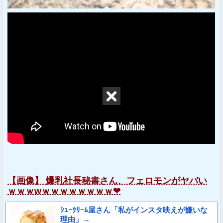
【画像】 爆乳社長秘書さん、フェロモンがヤバい
ｗｗｗwｗｗｗｗｗｗｗｗ❤
ｼｭｰｸﾘｰﾑ屋さん「私がインスタ映えが嫌いな
理由」→