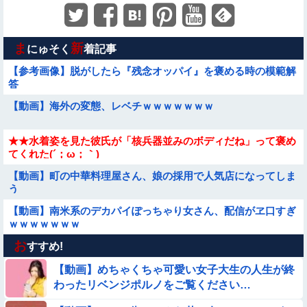
ま
新
にゅそく
着記事
【参考画像】脱がしたら『残念オッパイ』を褒める時の模範解
答
【動画】海外の変態、レベチｗｗｗｗｗｗｗ
★★水着姿を見た彼氏が「核兵器並みのボディだね」って褒め
てくれた(´；ω；｀)
【動画】町の中華料理屋さん、娘の採用で人気店になってしま
う
【動画】南米系のデカパイぽっちゃり女さん、配信がヱ口すぎ
ｗｗｗｗｗｗｗ
お
【恐怖】エスカレーターが暴走した結果【動画】
すすめ!
【動画】めちゃくちゃ可愛い女子大生の人生が終
【動画】ロシアの少年、姉（14）の水着姿に勃起してしまうｗ
わったリベンジポルノをご覧ください…
ｗｗｗｗｗ