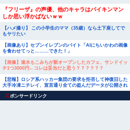
とめ
『フリーザ』の声優、他のキャラはバイキンマン
しか思い浮かばないｗｗ
【ハメ撮り】 この小学生のママ（35歳）なら土下座してで
もヤリたい
【画像あり】セブンイレブンのバイト「AIにちいかわの画像
を食わせてっと………できた！」
【画像】速水もこみちが新オープンしたカフェ、サンドイッ
チ1つ3000円←コレは妥当だと思う？？？？？？
【悲報】ロシア系ハッカー集団の要求を拒否して神復旧した
大手冷凍ニチレイ、宣言通り全ての盗んだデータが公開され
る
Powered by livedoor 相互RSS
ス
ポンサードリンク