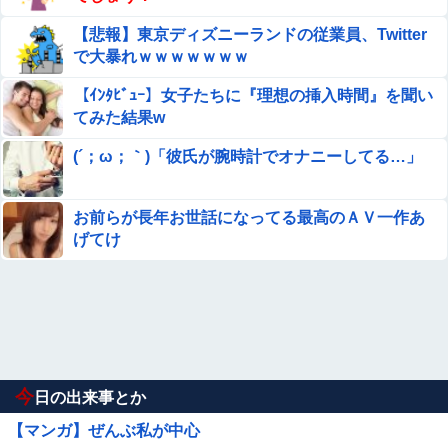
【悲報】東京ディズニーランドの従業員、Twitter
で大暴れｗｗｗｗｗｗｗ
【ｲﾝﾀﾋﾞｭｰ】女子たちに『理想の挿入時間』を聞い
てみた結果w
(´；ω；｀)「彼氏が腕時計でオナニーしてる…」
お前らが長年お世話になってる最高のＡＶ一作あ
げてけ
今
日の出来事とか
【マンガ】ぜんぶ私が中心