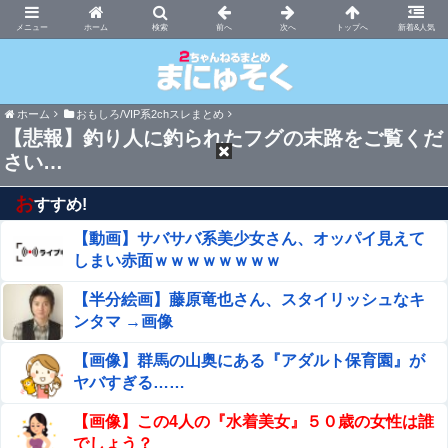
まにゅそく 2chまとめニュース速報VIP
ホーム
新着&人気
ホーム
おもしろ/VIP系2chスレまとめ
【悲報】釣り人に釣られたフグの末路をご覧くだ
さい…
お
すすめ!
【動画】サバサバ系美少女さん、オッパイ見えて
しまい赤面ｗｗｗｗｗｗｗｗ
【半分絵画】藤原竜也さん、スタイリッシュなキ
ンタマ →画像
【画像】群馬の山奥にある『アダルト保育園』が
ヤバすぎる……
【画像】この4人の『水着美女』５０歳の女性は誰
でしょう？