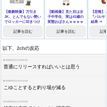
【衝劇映像】万引き
【動画像】見た目は女
【悲報】
JK、とんでもない勢い
子中学生、実は43歳の
『バルサ
でロッカーに叩きつけ
変態おばさんｗｗｗｗ
結果 ⇒
られる →動画
ｗｗｗｗ
記事を読む
記事を読む
記
以下、2chの反応
3:
2019/03/31(日) 01:46:41.201
普通にリリースすればいいとは思う
5:
2019/03/31(日) 01:47:13.423
こゆことすると釣り場が減る
7:
2019/03/31(日) 01:47:26.542