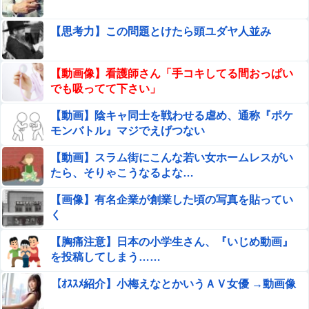
とめ
【遊戯王】結局「堕天使」は強いの？
【思考力】この問題とけたら頭ユダヤ人並み
【画像】 爆胸の元NHK気象予報士さん、また脱がされる
【動画像】看護師さん「手コキしてる間おっぱい
でも吸ってて下さい」
韓国サッカー協会「現在は不適切な行為は絶対にな
【動画】陰キャ同士を戦わせる虐め、通称『ポケ
い」→韓国人「一番重要なのは2002年なのにそこは言
モンバトル』マジでえげつない
及しないんだなｗｗｗ」「責任逃れが本当にひど
【速報】女性「コンビニに家庭用ゴミ出そうとしたら店長
い・・・」
【動画】スラム街にこんな若い女ホームレスがい
に注意された！もう二度とこの店来ねえわ！」他
たら、そりゃこうなるよな…
【悲報】ジャンポケ斉藤の妻、夫の求刑7年翌日にウキウ
【画像】有名企業が創業した頃の写真を貼ってい
キでInstagram更新
く
新入社員「みんなびっくりして大笑いするぞ〜！」忘年会
【胸痛注意】日本の小学生さん、『いじめ動画』
で病気復帰した同僚のズラを力任せに剥ぎ取った女…期待
した反応と違くてオロオロ←職場でやっていいノリじゃな
を投稿してしまう……
【画像】東海道新幹線の自由席、ガチで終わるｗｗｗｗ
いだろ
【ｵｽｽﾒ紹介】小梅えなとかいうＡＶ女優 →動画像