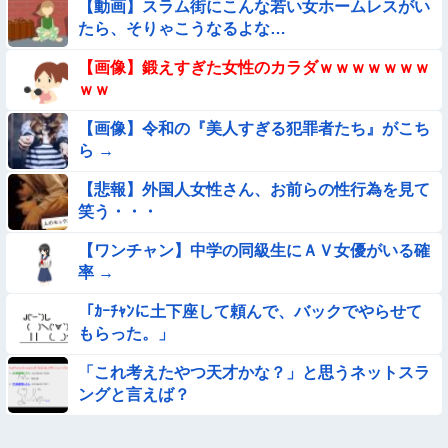
【動画】スラム街にこんな若い女ホームレスがい
【要審議】４歳娘が描いたママのお尻ｗｗｗｗｗ【画像】
たら、そりゃこうなるよな…
【画像】お前ら、犬にケンカ売られてるけどどうする？
【画像】鍛えすぎた女性のカラダｗｗｗｗｗｗｗ
ｗｗ
【動画】美女さん、公衆の面前で男根にかぶりついて炎上
【画像】令和の『美人すぎる犯罪者たち』がこち
ら →
【悲報】昭和世代さん、「1時間弱」は1時間に満たない、「1
時間強」は1時間＋αだと思ってる😭
【悲報】外国人女性さん、お前らの性行為を見て
笑う・・・
【臭ァ！】ストレッチ中の女性さん、豪快な放屁で周囲を和ま
せる ⇒
【ワンチャン】中学の同級生にＡＶ女優がいる確
【動画】スペインのJK、レベチｗｗｗｗｗｗｗｗｗｗ
率 →
「ｶｰﾁｬﾝに土下座して頼んで、バックでやらせて
【朗報】メンヘラ女の子、可愛すぎると話題にｗｗｗｗｗｗｗ
もらった。」
ｗｗｗｗ
【不朽名作】突然オラァ！おじさん【動画】
「これ考えたやつ天才かな？」と思うネットスラ
ングと言えば？
【画像】こういう『横乳』が見える服装ｗｗｗｗｗｗｗｗｗｗ
ｗｗ