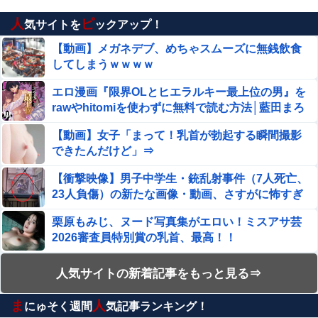
人
ピ
【ハメ撮り】 この小学生のママ（35歳）なら土下座し
気サイトを
ックアップ！
てでもヤリたい
【動画】メガネデブ、めちゃスムーズに無銭飲食
してしまうｗｗｗｗ
【悲報】台風15号の進路、めちゃくちゃで草ｗｗｗｗ：
26/08/10のニュース他
エロ漫画『限界OLとヒエラルキー最上位の男』を
新宿・歌舞伎町で半グレ集団がヤンキーをバンで誘拐する
rawやhitomiを使わずに無料で読む方法│藍田まろ
動画が怖すぎると海外で話題に
やか
【動画】女子「まって！乳首が勃起する瞬間撮影
フランス人「なぜ移籍させない?」中村敬斗に複数オファ
できたんだけど」⇒
ー！ランスが46億円要求でまさかの残留の可能性浮上！現
地サポの本音がこれ！【海外の反応】
【衝撃映像】男子中学生・銃乱射事件（7人死亡、
大将「何握りやしょう？」Z世代新人「じゃあサーモン
23人負傷）の新たな画像・動画、さすがに怖すぎ
で」社長「ぶほっw」部長「あー…」ワイ「ばっ、バカ
る…
っ！すいません大将！」
栗原もみじ、ヌード写真集がエロい！ミスアサ芸
中居正広「俺が来たことは内緒だべ」極秘で熊本でボラン
2026審査員特別賞の乳首、最高！！
ティアをしていたｗｗｗｗｗ
【労災】作業員が裁断機で両手を切断されてしま
人気サイトの新着記事をもっと見る⇒
【画像】女の子「ママー！ちいかわシール貼ったよー！」
う大事故の映像。
→母親の心をざわつかせてしまうｗｗｗｗ
ま
人
にゅそく週間
気記事ランキング！
【閲覧注意】このお店のデリバリーだけは止めと
【動画】女子「まって！乳首が勃起する瞬間撮影できたん