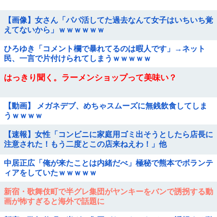
【画像】女さん「パパ活してた過去なんて女子はいちいち覚
えてないから」ｗｗｗｗｗｗ
ひろゆき「コメント欄で暴れてるのは暇人です」→ネット
民、一言で片付けられてしまうｗｗｗｗｗ
はっきり聞く。ラーメンショップって美味い？
【動画】 メガネデブ、めちゃスムーズに無銭飲食してしま
うｗｗｗｗ
【速報】女性「コンビニに家庭用ゴミ出そうとしたら店長に
注意された！もう二度とこの店来ねえわ！」他
中居正広「俺が来たことは内緒だべ」極秘で熊本でボランテ
ィアをしていたｗｗｗｗｗ
新宿・歌舞伎町で半グレ集団がヤンキーをバンで誘拐する動
画が怖すぎると海外で話題に