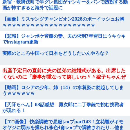
新宿・歌舞伎町で半グレ集団がヤンキーをバンで誘拐する動
画が怖すぎると海外で話題に
【画像】ミスヤングチャンピオン2026のボーイッシュお胸
ｗｗｗｗｗｗｗｗｗｗｗｗｗｗｗｗｗｗｗｗ
【悲報】ジャンポケ斉藤の妻、夫の求刑7年翌日にウキウキ
でInstagram更新
実際のところ中国って日本をどうしたいんやろな？
出産予定日の直前に夫の従弟の結婚式がある。出席した
くないのに「慶事が重なって嬉しいわ＾＾嫁子ちゃんぜ
ひ出てね＾＾」と義実家がお花畑モード。断るのって非
【動画】ロシアの少年、姉（14）の水着姿に勃起してしま
常識？
うｗｗｗｗｗｗ
【刃牙らへん】68話感想 勇次郎に二丁拳銃で挑む挑戦者
が現れる！
【エ□画像】 快楽調教で屈服レ●プpart143！立花響がキモ
オヤジに弱みを握られ糸色ｲ侖レ●プで調教されたり…他ま