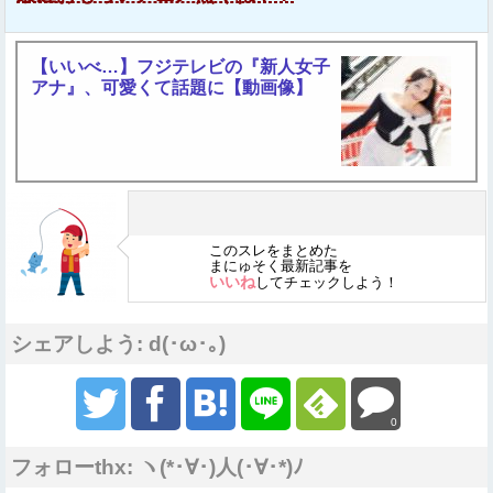
【いいべ…】フジテレビの『新人女子
アナ』、可愛くて話題に【動画像】
このスレをまとめた
まにゅそく最新記事を
いいね
してチェックしよう！
シェアしよう: d(･ω･｡)
0
フォローthx: ヽ(*･∀･)人(･∀･*)ﾉ