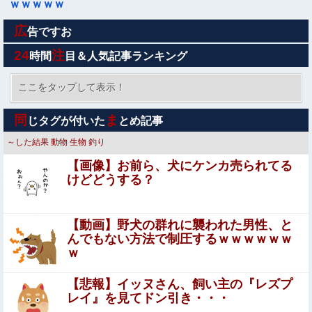
ｗｗｗｗｗ
広
【画像】 こういう『横乳』が見える服装ｗｗｗｗｗｗｗｗ
告ですお
ｗｗｗｗ
24
注
時間
目＆人気記事ランキング
【議論】中国BYDの軽EV「ラッコ」、発売4日で700台受
注！お前らぶっちゃけこれ売れると思う？他
ここをタップして表示！
エ□漫画家「朝凪」がキャラデザのエチエチリズムゲーム
同
ま
じタグが付いた
とめ記事
が公開。CVは人気同人声優「陽向葵ゅか」が担当
～した結果
動物
生物
釣り
【画像】株の暴落を描いた漫画、ガチで怖いwwwww
【画像】お前ら、犬にケンカ売られてる
けどどうする？
【画像】速水もこみちが新オープンしたカフェ、サンドイ
ッチ1つ3000円←コレは妥当だと思う？？？？？？
【動画】野犬の群れに襲われた男性、と
【労災】作業員が裁断機で両手を切断されてしまう大事故
んでもない方法で制圧するｗｗｗｗｗｗ
の映像。
ｗ
【悲報】 NHK、女さんの人生がいかにイージーモード
【悲報】イッヌさん、飼い主の『レズプ
かをわかりやすく放送してしまうｗｗｗｗｗ
レイ』を見てドン引き・・・