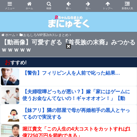
まにゅそく 2chまとめニュース速報VIP
ホーム
新着&人気
ホーム
おもしろ/VIP系2chスレまとめ
【動画像】可愛すぎる『首長族の末裔』みつかる
ｗｗｗｗｗ
お
すすめ!
【警告】フィリピン人を人前で叱った結果…
【夫婦喧嘩どっちが悪い？】嫁「家にはゲームに
使うお金なんてないの！ギャオオオン！」【動
画】
【妹アリ】隣の部屋で母が再婚相手の黒人とヤっ
てるので実況する
堀江貴文「この人生の4大コストをカットすれば1
億7250万円を節約できる」