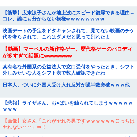
【衝撃】広末涼子さんが地上波にスピード復帰できる理由←
コレ、誰にも分からない模様w w w w w w w w
映画デートの予定をドタキャンされて、見てない映画のチケ
代を奢らされて、これはダメだと思って別れたよ
【動画】マーベルの新作格ゲー、歴代格ゲーのパロディ
が多すぎて話題にwwwwwww
某有名な外国系の公益法人で窓口受付をやったとき、シフト
外しみたいな人をシフト表で数人確認できたわ
日本人、ついに外国人受け入れ反対が過半数突破ｗｗｗ他
【悲報】ライザさん、お●ぱいを触られてしまうｗｗｗｗｗ
ｗｗｗ
【画像】女さん「これがヤれる男ですｗｗｗｗｗｗこっちは
ヤれない････」⇒！