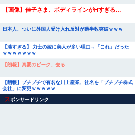
【画像】佳子さま、ボディラインがHすぎる…
日本人、ついに外国人受け入れ反対が過半数突破ｗｗｗ
【凄すぎる】 力士の嫁に美人が多い理由→「これ」だった
ｗｗｗｗｗｗｗ
【朗報】真夏のピーク、去る
【朗報】プチプチで有名な川上産業、社名を「プチプチ株式
会社」に変更ｗｗｗｗｗ
Powered by livedoor 相互RSS
ス
ポンサードリンク