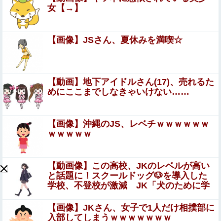
っちはヤれない････」⇒！
女【→】
【悲報】ライザさん、お●ぱいを触られてしまうｗｗｗｗ
ｗｗｗｗ
【画像】JSさん、夏休みを満喫☆
中国「日本は原爆被害者の立場で同情を買おうとするのを
止めろ」
いい大人になっても「顔が全て」と思い込み、友人の離婚
【動画】地下アイドルさん(17)、売れるた
を「不釣り合いだからw」と嘲笑する哀れな男現るｗｗト
めにここまでしなきゃいけない……
ーク力も投資の才能もあるBくんを叩いてドヤる顔ファン
「居眠り運転かな？」→何度も追突→夫婦「これ
男の浅はかさにガチで絶句
は事故じゃない」と気付く…
【画像】沖縄のJS、レベチｗｗｗｗｗｗ
ｗｗｗｗｗ
倉持由香、息子の「自閉スペクトラム症」診断にショック
で涙 見逃していた乳幼児期のサインとは
【動画像】この高校、JKのレベルが高い
W杯アジア予選等で韓国サッカー協会がやらかしまくりだ
と話題に！スクールドッグ🐶を導入した
と発覚、「いきなり共同開催になったしな」と日韓共催の
学校、不登校が激減 JK「犬のために学
件に言及する声も……
校行きたくなる」
19/08/22週のゲーム購入検討。今週はスクエニRPG「鬼ノ
【画像】JKさん、女子で1人だけ相撲部に
哭ク邦(オニノナククニ)」などが発売！
入部してしまうｗｗｗｗｗｗｗ