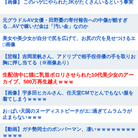
【画像】 このハゲにやられたJKがたくさんいるという事実
元グラドルAV女優・田野憂の寄付報告への中傷が酷すぎ
る…AVで稼いだ金は「汚い金」なのか
美女や美少女が自分で尻を広げて、お尻の穴を見せつけるエ
□画像
【悲報】吉岡里帆さん、アドリブで相手役俳優の手を取りお
胸に押し当てる（※画像あり）
生配信中に猫に乳首ポロリさせられた10代美少女のアー
カイブ、500万再生越えｗｗｗ
【画像】宇多田ヒカルさん、任天堂CMでとんでもない服を
着てしまうｗｗｗｗ
お○ぱい天国のヌーディストビーチがエ□過ぎてムラムラが
止まらないｗｗｗ
【動画】ガチ勢同士のボンバーマン、凄いｗｗｗｗｗｗｗｗ
ｗｗｗｗ