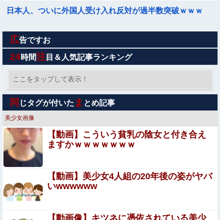
日本人、ついに外国人受け入れ反対が過半数突破ｗｗｗ
広
【画像】 女教師「よーし、先生も水着でプール清掃するわ
告ですお
よぉー♥」ムチムチ
24
注
時間
目＆人気記事ランキング
【衝撃】中居正広、極秘に『ある事』を始めていたと判明
する・・・他
ここをタップして表示！
自炊するようになって炊き込みご飯が簡単で美味しくてコ
同
ま
じタグが付いた
とめ記事
スパもいいことに気づいた
美少女画像
友達の家に遊びに行ったらアルバムに私の写真が飾ってあ
【動画】こういう貧乳の陰女と付き合え
った。しかも私が知らない写真
ますかｗｗｗｗｗｗｗ
弘中れおな × 本多まい 夫婦交換…温泉宿で起こった信じ
られないエ●チな出来事。
【動画】美少女4人組の20年後の姿がヤバ
元グラドルAV女優・田野憂の寄付報告への中傷が酷すぎ
いwwwwww
る…AVで稼いだ金は「汚い金」なのか
【画像】女さん「これがヤれる男ですｗｗｗｗｗｗこ
【動画像】キツネに憑依されている美少