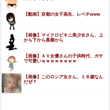
【動画】”別れさせ屋” のセ○クス、凄すぎるｗｗｗ そりゃ
肉便器に堕ちるわｗｗｗ
【動画】京都の女子高生、レベチwww
【朗報】プチプチで有名な川上産業、社名を「プチプチ株
式会社」に変更ｗｗｗｗｗ
カープ床田『左肩関節周囲炎(通称四十肩)』との診断。最
【画像】マイクロビキニ美少女さん、上
短での復帰も視野他
から下から真横から
美女や美少女が自分で尻を広げて、お尻の穴を見せつける
エ□画像
【画像】ＡＶ女優さんの子供時代、ガチ
で可愛いｗｗｗｗｗｗｗｗ
【悲報】なんでも「へへっｗ」って誤魔化してきたワイの
末路がこちらｗｗｗｗｗｗｗｗｗｗ
【画像】このロシア女さん、１８歳なん
【衝撃】広末涼子さんが地上波にスピード復帰できる
だぜ？
理由←コレ、誰にも分からない模様w w w w w w w w
【ガンダム】サブアームは太いのと細いのどっちが好み？
【悲報】ライザさん、お●ぱいを触られてしまうｗｗｗｗ
Sponsored Link