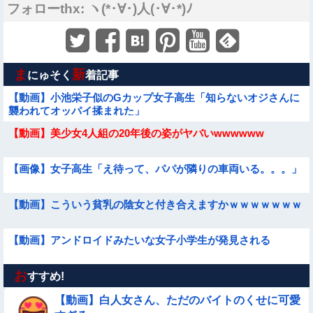
フォローthx: ヽ(*･∀･)人(･∀･*)ﾉ
ま
新
にゅそく
着記事
【動画】小池栄子似のGカップ女子高生「知らないオジさんに
襲われてオッパイ揉まれた」
【動画】美少女4人組の20年後の姿がヤバいwwwwww
【画像】女子高生「え待って、パパが隣りの車両いる。。。」
【動画】こういう貧乳の陰女と付き合えますかｗｗｗｗｗｗｗ
【動画】アンドロイドみたいな女子小学生が発見される
お
【動画】ピザ屋のバイト女、クッソせこい『ツマミ食い』をし
すすめ!
て炎上
【動画】白人女さん、ただのバイトのくせに可愛
【画像】新人AV女優さん、ジブリキャラのコスプレでチンポ