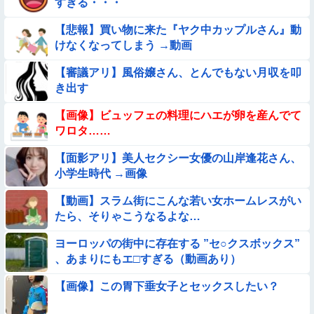
すぎる・・・
を硬めてくるｗｗｗｗｗｗｗ
【悲報】買い物に来た『ヤク中カップルさん』動
【動画】韓国アイドルさん、ヱチヱチ限界点を超えてしまう
けなくなってしまう →動画
【画像】巨大マンボウの稚魚さん、金平糖みたいでカワイイｗ
【審議アリ】風俗嬢さん、とんでもない月収を叩
き出す
【画像】お前らこの超美人が整形か否か判定たのむ！！
【画像】ビュッフェの料理にハエが卵を産んでて
ワロタ……
【衝撃】ガチで『意識高い無能』が好きなワードと言えば？
【面影アリ】美人セクシー女優の山岸逢花さん、
小学生時代 →画像
【動画像】飛行機に『水銀』を持ち込めない理由がこれ【→】
【動画】スラム街にこんな若い女ホームレスがい
【動画像】女の子「ウエスト？・・・60㎝だよ！」
たら、そりゃこうなるよな…
ヨーロッパの街中に存在する ”セ○クスボックス”
★★同格のように語られてるけど実際は『雲泥の差』があるも
、あまりにもエ□すぎる（動画あり）
のと言えば？
【動画】デブの喧嘩 ガチでヤバい……
【画像】この胃下垂女子とセックスしたい？