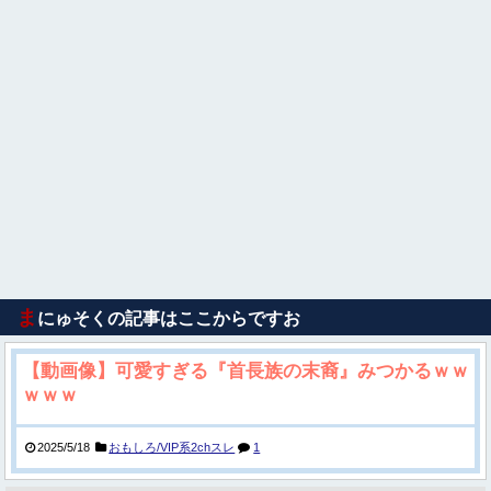
ま
にゅそくの記事はここからですお
【動画像】可愛すぎる『首長族の末裔』みつかるｗｗ
ｗｗｗ
2025/5/18
おもしろ/VIP系2chスレ
1