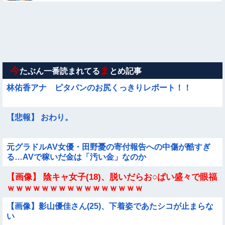
【悲報】イッヌさん、飼い主の『レズプレイ』を見てドン引
き・・・
【動画】力士さん、ボクサーをボコってしまう
【動画】白人「日本で一番美味い食べ物はこれな、試してみ
ろ！飛ぶぞ」
今
ま
たぶん一番読まれてる
とめ記事
林佑香アナ ピタパンのお尻くっきりレポート！！
【悲報】 おわり。
元グラドルAV女優・田野憂の寄付報告への中傷が酷すぎ
る…AVで稼いだ金は「汚い金」なのか
【画像】 陰キャ女子(18)、脱いだらお○ぱい盛々で眼福
ｗｗｗｗｗｗｗｗｗｗｗｗｗｗｗｗ
【画像】影山優佳さん(25)、下着姿であたシコが止まらな
い