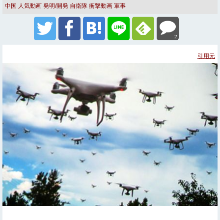
中国
人気動画
発明/開発
自衛隊
衝撃動画
軍事
2
引用元