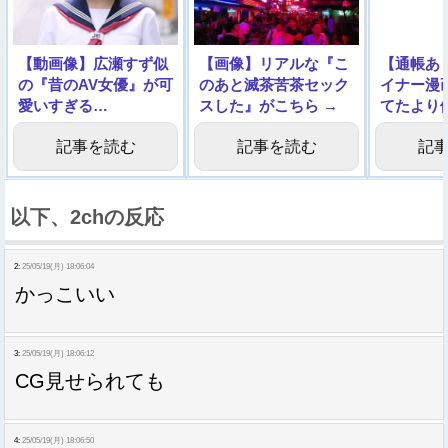
【動画像】広瀬すず似
【画像】リアルな『こ
【通帳あ
の『昔のAV女優』が可
のあと滅茶苦茶セック
イナー漫
愛いすぎる…
スした』がこちら →
てたより
記事を読む
記事を読む
記
以下、2chの反応
2:
25/05/19(月) 18:06:04
かっこいい
3:
25/05/19(月) 18:06:12
CG見せられても
4:
25/05/19(月) 18:06:50