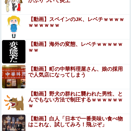
かぶりついて炎上
【動画】ジャンポケ斉藤さん、懲役7年の求刑受けたあと
のTikTokライブ配信がヤバすぎると話題に
wwwwwwwwwwwwwwwwwwww
【二次】 銀髪女子しか勝たんｗｗ可愛すぎる画像まとめ
【動画】スペインのJK、レベチｗｗｗｗ
ｗｗｗｗｗｗ
【閲覧注意】フットサルの試合中に顔面が2つに
割れて死亡した選手の動画、凄すぎる
【動画】海外の変態、レベチｗｗｗｗｗ
ｗｗ
【悲報】ショートスリーパー堀大輔さん、「寝た方がい
い」などと誹謗中傷され配信中に泣き出してしまう
【動画】町の中華料理屋さん、娘の採用
【悲報】彫り師さん、ぶちまける「タトゥー入れてるヤツ
で人気店になってしまう
全員バカです」「すごい民度低いです」「一言目でバカだ
なってわかります全員」
【ハメ撮り】この小学生のママ（35歳）なら土下座してで
【動画】野犬の群れに襲われた男性、と
もヤリたい
んでもない方法で制圧するｗｗｗｗｗｗ
ｗ
【画像】美容師「…手は尽くしました」陰キャ女子「…
ｯ！！」→結果をご覧くださいw w w w w w w w
【動画】白人「日本で一番美味い食べ物
彼氏の家に遊びに行ったら彼母が大皿から唐揚げを素手で
はこれな、試してみろ！飛ぶぞ」
つまんでひとくちかじり、残りを大皿へ戻した。私目が