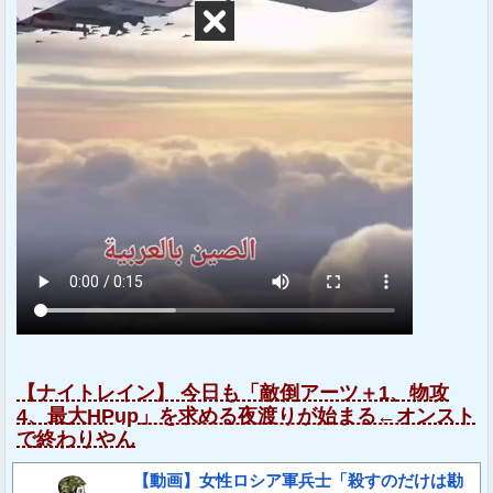
【ナイトレイン】 今日も「敵倒アーツ＋1、物攻
4、最大HPup」を求める夜渡りが始まる←オンスト
で終わりやん
【動画】女性ロシア軍兵士「殺すのだけは勘