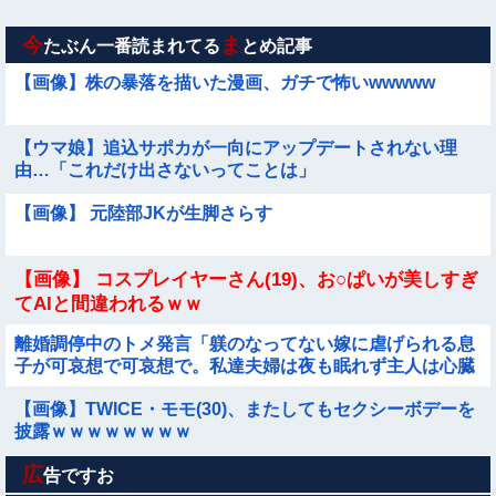
【画像】お前ら、犬にケンカ売られてるけどどうする？
今
ま
たぶん一番読まれてる
とめ記事
【画像】株の暴落を描いた漫画、ガチで怖いwwwww
【ウマ娘】追込サポカが一向にアップデートされない理
由…「これだけ出さないってことは」
【画像】 元陸部JKが生脚さらす
【画像】 コスプレイヤーさん(19)、お○ぱいが美しすぎ
てAIと間違われるｗｗ
離婚調停中のトメ発言「躾のなってない嫁に虐げられる息
子が可哀想で可哀想で。私達夫婦は夜も眠れず主人は心臓
病で倒れた。嫁子はヒトゴロシだ。逮捕して欲しい」
【画像】TWICE・モモ(30)、またしてもセクシーボデーを
披露ｗｗｗｗｗｗｗｗ
広
「踊る大捜査線」新作映画に声優4人出演！！！他
告ですお