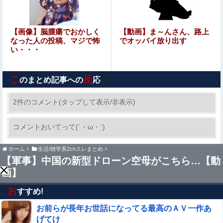
【卓球】張本美和、日本開催のチャンピオンズ初制覇「こ
れ以上の幸せはない」 決勝で昨年女王の中国選手に4-2
ＷＴＴチャンピオンズ横浜
【画像】 ビキニギャルさん、とんでもない日焼け跡を見せ
【画像】脳腫瘍でおかしく
【動画】ま～んさん、路上
てしまうｗｗｗ
なった人の投稿、マジで怖
でオッパイ放り出す
い・・・
【画像】 JCさん、マックで“胸元ぽっかり”服で谷間全
開！スマホで盗撮されてシコられるｗｗｗ
こ
反
のまとめ記事への
応
嫁(35)「不妊治療のために仕事辞める」俺「家で何する
の？」←この返しに嫁がキレた
2件のコメント(タップして表示/非表示)
【画像】 オタサーの姫、大集合させたったｗｗ
コメントおいてって(´・ω・`)
ｗｗｗｗｗｗｗｗ
ホーム
生活/雑学系2chスレまとめ
【刃牙らへん】68話感想 勇次郎に二丁拳銃で挑む挑戦者
【軍事】中国の新型ドローン空母がこちら…【動
が現れる！
画】
【速報】最新の小川彩、二重顎がエグい
お
すすめ!
お前らが長年お世話になってる最高のＡＶ一作あ
【画像】 この「着圧レギンス」の広告漫画がエ●チすぎる
と話題に
げてけ