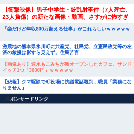
【衝撃映像】男子中学生・銃乱射事件（7人死亡、
23人負傷）の新たな画像・動画、さすがに怖すぎ
る…
「楽だけど年収800万超える仕事」がこれらしいｗｗｗｗｗ
激震地の熊本県氷川町に共産党、社民党、立憲民政党等の左
派の救援は影すら見えず。住民苦言
【画像あり】速水もこみちが新オープンしたカフェ、サンド
イッチ1つ「3000円」ｗｗｗｗｗ
【悲報】クマ駆除で町役場に抗議電話殺到…職員「業務にな
りません」
Powered by livedoor 相互RSS
ス
ポンサードリンク