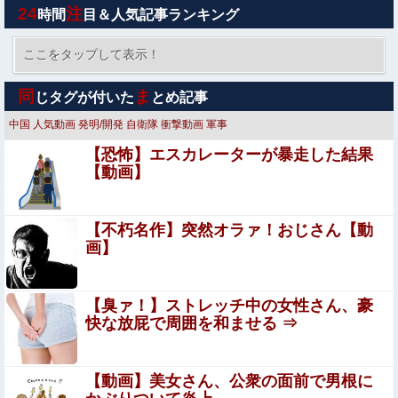
24
注
時間
目＆人気記事ランキング
【動画】イッヌ、煽ってしまう
ここをタップして表示！
素直に中国の発展すごいよな
同
ま
じタグが付いた
とめ記事
中国
人気動画
発明/開発
自衛隊
衝撃動画
軍事
【動画】 美人女優さん、映画でマ○コのビラビラまでめく
【恐怖】エスカレーターが暴走した結果
らせてしまうｗｗｗｗｗｗ
【動画】
【呪術廻戦】 簡易領域が実はどういうもんなのか分かって
ないんだが
【不朽名作】突然オラァ！おじさん【動
【艦これ】リアイベコラボって良いよね・・・
画】
【朗報画像】めっちゃ痴漢に狙われそうなJKさん、痴
【臭ァ！】ストレッチ中の女性さん、豪
漢を逮捕ｗｗｗｗｗｗｗｗｗｗｗｗｗｗ
快な放屁で周囲を和ませる ⇒
(；´ん`)「うちの兄貴、戒名を最安でお願いしたら三文字だ
ったわ」
【動画】美女さん、公衆の面前で男根に