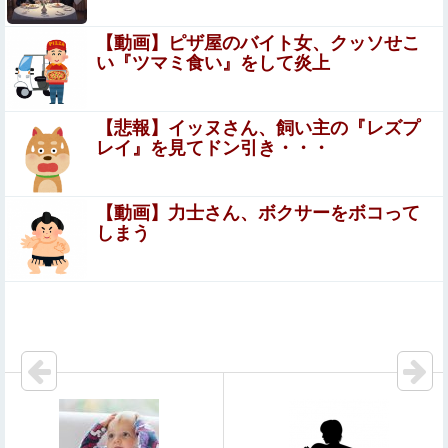
点。ありえないと彼氏に言ったら彼氏激おこ
エロ漫画『性転換アプリの正しい使い方』をrawやhitomi
【動画】ピザ屋のバイト女、クッソせこ
を使わずに無料で読む方法│もげたま
い『ツマミ食い』をして炎上
まんさん「女性の膣は男性器を挿入するものではありませ
ん」
【悲報】イッヌさん、飼い主の『レズプ
レイ』を見てドン引き・・・
【衝撃動画】トラック事故で車がミンチになった男性、と
んでもない姿で発見される…怖すぎる…
【動画】力士さん、ボクサーをボコって
【悲報】若手有望騎手（20）が素行不良で師匠の調教
しまう
師を激怒させてしまい引退に追い込まれそう
よだももに連絡して髪型を決めてもらうあやめんとれんた
ん可愛い！！！【乃木坂46】
【速報】中華版パルワールド「アズールプロミリア」さ
ん、『透けブラ』を実装してしまうwwwwww
【画像】美容師「…手は尽くしました」陰キャ女子「…
ｯ！！」→結果をご覧くださいw w w w w w w w