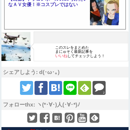
なＡＶ女優！※コスプレではない
このスレをまとめた
まにゅそく最新記事を
いいね
してチェックしよう！
シェアしよう: d(･ω･｡)
2
フォローthx: ヽ(*･∀･)人(･∀･*)ﾉ