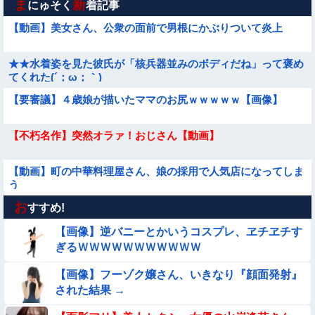
ま
新
にゅそく
着記事
【動画】美女さん、公衆の面前で男根にかぶりついて炎上
★★水着姿を見た彼氏が「核兵器並みのボディだね」って褒め
てくれた(´；ω；｀)
【要審議】４歳娘が描いたママのお尻ｗｗｗｗｗ【画像】
【不朽名作】突然オラァ！おじさん【動画】
【動画】町の中華料理屋さん、娘の採用で人気店になってしま
う
お
【動画あり】ボーイッシュ美少女「どうしたん？おっぱい揉
すすめ!
む？❤」
【画像】逆バニーとかいうコスプレ、ヱチヱチす
【悲報】昭和世代さん、「1時間弱」は1時間に満たない、「1
ぎるＷＷＷＷＷＷＷＷＷＷＷ
時間強」は1時間＋αだと思ってる😭
【画像】フーゾク嬢さん、いきなり『顔面発射』
【動画】スペインのJK、レベチｗｗｗｗｗｗｗｗｗｗ
された結果 →
【画像】こういう『横乳』が見える服装ｗｗｗｗｗｗｗｗｗｗ