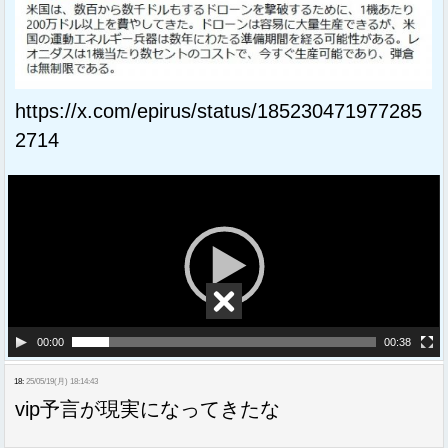
https://x.com/epirus/status/185230471977285
2714
動
画
プ
レ
ー
ヤ
00:00
00:38
ー
18:
25/05/19(月) 18:14:43
vip予言が現実になってきたな