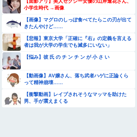
【面影アリ】美人セクシー女優の山岸逢花さん、
ｗｗ
小学生時代 →画像
【動画】ロシアの少年、姉（14）の水着姿に勃起してしまうｗ
【画像】マグロのしっぽ食べてたらこの刃が出て
ｗｗｗｗｗ
きたんやけど……
【動画】海外の変態、レベチｗｗｗｗｗｗｗ
【悲報】東京大学「正確に『右』の定義を言える
者は我が大学の学生でも滅多にいない」
【画像】115年前に作られた『幻の28府県案』が意外といいか
も →
【悩み】彼 氏 の チ ン チ ン が 小 さ い
【参考画像】脱がしたら『残念オッパイ』を褒める時の模範解
答
【動画像】AV嬢さん、落ち武者ハゲに正論くら
【動画】南米系のデカパイぽっちゃり女さん、配信がヱ口すぎ
って精神崩壊……
ｗｗｗｗｗｗｗ
【朗報】メンヘラ女の子、可愛すぎると話題にｗｗｗｗｗｗｗ
【衝撃動画】レイプされそうなマッマを助けた
ｗｗｗｗ
男、手が震えまくる
【臭ァ！】ストレッチ中の女性さん、豪快な放屁で周囲を和ま
せる ⇒
【画像】女さん「彼氏が強制わいせつで捕まって謝罪の手紙が
来た」ﾊﾟｼｬｯ