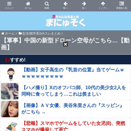
まにゅそく 2chまとめニュース速報VIP
ホーム
新着&人気
ホーム
生活/雑学系2chスレまとめ
【軍事】中国の新型ドローン空母がこちら…【動
画】
お
すすめ!
【動画】女子高生の『乳首の位置』当てゲームｗ
ｗｗｗｗｗｗｗｗｗ
【ハメ撮り】Xのオフパコ師、10代の美少女2人を
同時に食ってしまう…これは羨ましい
【画像】ＡＶ女優、美谷朱里さんの『スッピン』
がこちら →
【悲報】スマホでゲームをしていた女児(8)、突然
スマホが爆発して死亡