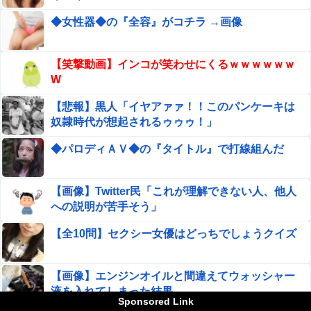
【画像】 こういう『横乳』が見える服装ｗｗｗｗｗｗｗｗ
◆女性器◆の『全容』がコチラ →画像
ｗｗｗｗ
栗原もみじ、ヌード写真集がエロい！ミスアサ芸2026
【笑撃動画】インコが笑わせにくるｗｗｗｗｗｗ
審査員特別賞の乳首、最高！！
W
トランプ「イランが核兵器を作れば、イタリアを2分で消
【悲報】黒人「イヤアァァ！！このパンケーキは
滅させる」メローニ「核を持っている国で実際に使ったア
奴隷時代が想起されるゥゥゥ！」
ホはアメリカだけｗ」
【閲覧注意】フットサルの試合中に顔面が2つに割れて死
◆パロディＡＶ◆の『タイトル』で打線組んだ
亡した選手の動画、凄すぎる
【動画】メガネデブ、めちゃスムーズに無銭飲食してしま
【画像】Twitter民「これが理解できない人、他人
うｗｗｗｗ
への説明が苦手そう」
市場総崩れで資金源を失った中国が焦りまくった結果、全
【全10問】セクシー女優はどっちでしょうクイズ
世界の中国系組織が連鎖破綻する可能性が……
【画像】 山之内すず、お●ぱいが聳え立つｗｗｗｗｗｗｗ
【画像】エンジンオイルと間違えてウォッシャー
ｗ
液を入れてしまった結果 →
Sponsored Link
【政党支持率】中道1.7％ｗｗｗｗｗｗｗｗ