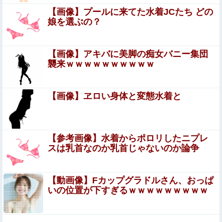
【閲覧注意】サッカーの試合中に落雷、選手1人が即死す
【画像】プールに来てた水着JCたち どの
る瞬間が「伝説級の映像」だと話題に・・・
娘を選ぶの？
ジャングリア沖縄「3万円です」←ディズニー超えの強気
価格ｗｗｗ
【画像】アキバに美脚の痴女バニー集団
寺田心さん(18)、筋トレした結果無事かわいくなる（※画
襲来ｗｗｗｗｗｗｗｗｗｗ
像あり）
小倉ゆうか（元・小倉優香）がグラビア復帰！結局、脱ぐ
【画像】ヱロい身体と変態水着と
しかないｗｗｗｗ
【衝撃動画】アメリカ人なら絶対目が覚める目覚まし時計
がこちら…凄すぎる…
【参考画像】水着からポロリしたニプレ
スは乳首なのか乳首じゃないのか論争
フリマ民「あと500円値下げ出来ませんか」ワイ「ほ～い
購入ｗ」
【動画像】Fカップグラドルさん、おっぱ
【悲報】高市早苗さん、平和式典で防弾ガラスに囲わ
いの位置が下すぎるｗｗｗｗｗｗｗｗｗ
れながらスピーチ
【画像】 露出狂の高校女教師、見つかるｗｗｗ