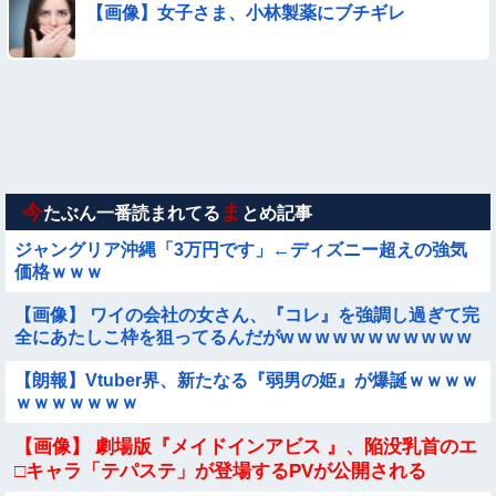
【動画】美少女4人組の20年後の姿がヤバいwwwwww
【画像】女子さま、小林製薬にブチギレ
【画像】お前らこの超美人が整形か否か判定たのむ！！
【動画像】飛行機に『水銀』を持ち込めない理由がこれ【→】
【画像】新人AV女優さん、ジブリキャラのコスプレでチンポ
を硬めてくるｗｗｗｗｗｗｗ
今
ま
たぶん一番読まれてる
とめ記事
ジャングリア沖縄「3万円です」←ディズニー超えの強気
価格ｗｗｗ
【画像】 ワイの会社の女さん、『コレ』を強調し過ぎて完
全にあたしこ枠を狙ってるんだがw w w w w w w w w w w
w
【朗報】Vtuber界、新たなる『弱男の姫』が爆誕ｗｗｗｗ
ｗｗｗｗｗｗｗ
【画像】 劇場版『メイドインアビス 』、陥没乳首のエ
□キャラ「テパステ」が登場するPVが公開される