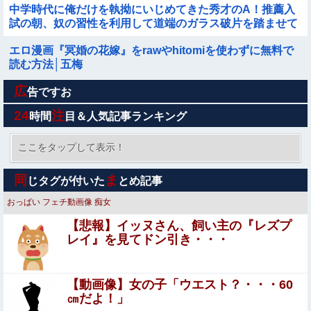
中学時代に俺だけを執拗にいじめてきた秀才のA！推薦入
試の朝、奴の習性を利用して道端のガラス破片を踏ませて
自転車をパンクさせたｗｗｗざまぁｗｗｗｗｗｗ
エロ漫画『冥婚の花嫁』をrawやhitomiを使わずに無料で
読む方法│五梅
広
コスプレイヤーまめだいふくさんが駅のホームでパンモロ
告ですお
事故
24
注
時間
目＆人気記事ランキング
【日向坂46】今回はお手頃価格？日向坂46とBEAMSのコ
ラボが決定！！
ここをタップして表示！
【閲覧注意】村に降りてきた熊、2人を殺すも、怒り狂う
同
ま
じタグが付いた
とめ記事
100人の村人に囲まれこうなる…（動画あり）
おっぱい
フェチ動画像
痴女
【二次】 スクール水着美少女画像だけ集めてみたｗ
【悲報】イッヌさん、飼い主の『レズプ
レイ』を見てドン引き・・・
【画像】咲-saki-作者、ようやく『奇乳』に気付くｗｗｗ
ｗ
【動画像】女の子「ウエスト？・・・60
【動画】熊本地震発生時の手術室の様子が公開される
㎝だよ！」