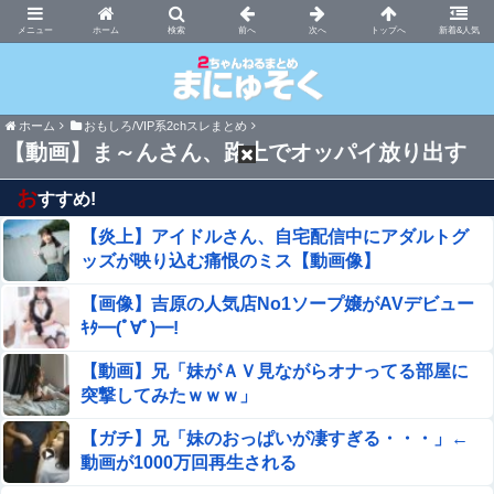
まにゅそく 2chまとめニュース速報VIP
ホーム
新着&人気
ホーム
おもしろ/VIP系2chスレまとめ
【動画】ま～んさん、路上でオッパイ放り出す
お
すすめ!
【炎上】アイドルさん、自宅配信中にアダルトグ
ッズが映り込む痛恨のミス【動画像】
【画像】吉原の人気店No1ソープ嬢がAVデビュー
ｷﾀ━(ﾟ∀ﾟ)━!
【動画】兄「妹がＡＶ見ながらオナってる部屋に
突撃してみたｗｗｗ」
【ガチ】兄「妹のおっぱいが凄すぎる・・・」←
動画が1000万回再生される