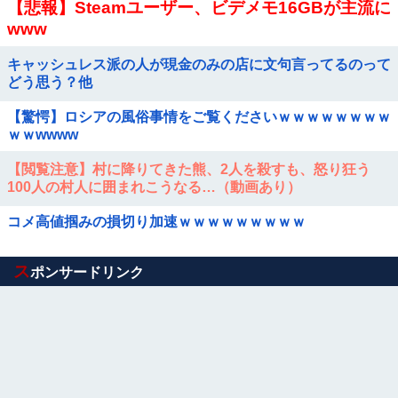
【悲報】Steamユーザー、ビデメモ16GBが主流に
www
キャッシュレス派の人が現金のみの店に文句言ってるのって
どう思う？他
【驚愕】ロシアの風俗事情をご覧くださいｗｗｗｗｗｗｗｗ
ｗｗwwww
【閲覧注意】村に降りてきた熊、2人を殺すも、怒り狂う
100人の村人に囲まれこうなる…（動画あり）
コメ高値掴みの損切り加速ｗｗｗｗｗｗｗｗｗ
Powered by livedoor 相互RSS
ス
ポンサードリンク