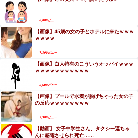
ーすると3分以内にこうなるらしいｗｗｗ
Google、Geminiが大赤字、「史上初のマイナスキャッシ
8,000ビュー
ュフロー」に陥る
【画像】45歳の女の子とホテルに来たｗｗｗ
ｗｗｗｗ
7,300ビュー
Powered by livedoor 相互RSS
【画像】白人特有のこういうオッパイｗｗｗ
ｗｗｗｗｗｗｗｗｗｗｗ
3,600ビュー
【画像】プールで水着が脱げちゃった女の子
の反応ｗｗｗｗｗｗｗｗ
3,300ビュー
【動画】 女子中学生さん、タクシー運ちゃ
んに感電させられ死亡……