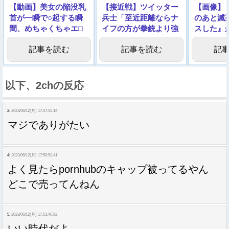
【動画】美女の陥没乳
【接近戦】ツイッター
【画像】
首が一瞬で○起する瞬
兵士「至近距離ならナ
のあと滅
間、めちゃくちゃエ□
イフの方が拳銃より強
スした』
い
いんやでｗｗｗ」
記事を読む
記事を読む
記
以下、2chの反応
2:
2023/06/12(月) 17:47:55.14
マジでありがたい
4:
2023/06/12(月) 17:50:53.41
よく見たらpornhubのキャップ被ってるやん
どこで売ってんねん
5:
2023/06/12(月) 17:51:46.92
いい時代だよ