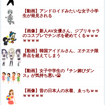
【画像】漫画家・桂正和、最新のパンツ＆お尻のイラ
【動画】アンドロイドみたいな女子小学
スト投稿にネット衝撃「この質感の出し方」「実写か
生が発見される
と思いました」
楽しんご「ジャンポケ斉藤さんを貶めた女は気色悪いとか
言ってる癖にフ●ラするとか口だけは素直なんだな！週刊
【画像】新人AV女優さん、ジブリキャラ
誌から金もらってるだろ」
のコスプレでチンポを硬めてくるｗｗｗ
【悲報】 味噌ラーメンで行列、出来ない
ｗｗｗｗ
【悲報】ワイ、軽貨物ドライバーという職業を知ってしま
【動画】韓国アイドルさん、ヱチヱチ限
う・・・・・・・・・他
界点を超えてしまう
グラドルで天下取って乳首出しヌードになった女
【動画】女子中学生の『チン媚びダン
ス』が気持ち悪い🤮
【速報】北海道江別大学生殺人事件、主犯格の川口被告
(19)に無期懲役の判決←これ、妥当だと思う？？？？？？
【画像】昔の日本人の水着、ゑっちｗｗ
【ウマ娘】ウマ娘とウマドッグの大きさのイメージ
ｗｗｗｗｗ