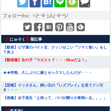
4
フォローthx: ヽ(*･∀･)人(･∀･*)ﾉ
ま
新
にゅそく
着記事
【動画】ピザ屋のバイト女、クッソせこい『ツマミ食い』をし
て炎上
【動画像】女の子「ウエスト？・・・60㎝だよ！」
★★昨晩、久しぶりに嫁とセックスしたんだが・・・
【悲報】イッヌさん、飼い主の『レズプレイ』を見てドン引
き・・・
【画像】女子高生「え待って、パパが隣りの車両いる。。。」
お
【動画】アンドロイドみたいな女子小学生が発見される
すすめ!