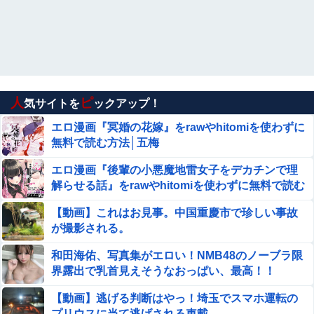
(19)に無期懲役の判決←これ、妥当だと思う？？？？？？
【画像】JKダンス部、部員の８割が巨乳のムホ
ホ部だったｗｗｗｗ
【日向坂46】坂井新奈、単独で外番組初出演ｷﾀ━(ﾟ
∀ﾟ)━!!!!
人
ピ
気サイトを
ックアップ！
【動画】これはお見事。中国重慶市で珍しい事故が撮影さ
エロ漫画『冥婚の花嫁』をrawやhitomiを使わずに
れる。
無料で読む方法│五梅
【エロ画像】ビリー・アイリッシュ、マ○コ（女性器）披
エロ漫画『後輩の小悪魔地雷女子をデカチンで理
露
解らせる話』をrawやhitomiを使わずに無料で読む
方法│めんぼーれんぽー
彡(●)(●)「やっと服役終わったで...!性的暴行で通報しやが
【動画】これはお見事。中国重慶市で珍しい事故
ったあの女殺しに行ったろ！！！」⇒！
が撮影される。
コメ高値掴みの損切り加速ｗｗｗｗｗｗｗｗｗ
和田海佑、写真集がエロい！NMB48のノーブラ限
界露出で乳首見えそうなおっぱい、最高！！
【悲報】プロゲーマーさん、加藤純一信者を怒らせてしま
【動画】逃げる判断はやっ！埼玉でスマホ運転の
った結果、好き嫌い5位にwwwwwwww
プリウスに当て逃げされる車載。