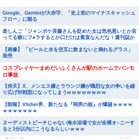
Google、Geminiが大赤字、「史上初のマイナスキャッシュ
フロー」に陥る
楽しんご「ジャンポケ斉藤さんを貶めた女は気色悪いとか言
ってる癖にフ●ラするとか口だけは素直なんだな！週刊誌か
ら金もらってるだろ」
【画像】 「ビールと水を交互に飲まないと倒れるグラス」
発売
コスプレイヤーまめだいふくさんが駅のホームでパンモ
ロ事故
【仰天】X、メンエス嬢とラウンジ嬢が熾烈な女の争いを繰
り広げ対戦型になってしまうw w w w w w w w
【朗報】Vtuber界、新たなる『弱男の姫』が爆誕ｗｗｗｗ
ｗｗｗｗｗｗｗ
ヌーディストビーチじゃない海水浴場で女が全裸オ○ニーす
ると3分以内にこうなるらしいｗｗｗ