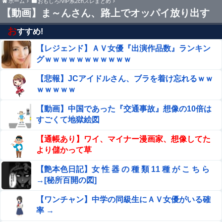
ホーム
おもしろ/VIP系2chスレまとめ
ロイコクロディウムは実はカタツムリにとって益虫だった
【動画】ま～んさん、路上でオッパイ放り出す
お
すすめ!
北海道江別大学生殺人事件、主犯格の川口被告(19)に無期
懲役の判決
【レジェンド】ＡＶ女優『出演作品数』ランキン
グｗｗｗｗｗｗｗｗｗｗｗ
【画像】山ガールさん、山でラーメンを食べたらおじさん
に怒られるｗｗｗ
【悲報】JCアイドルさん、ブラを着け忘れるｗｗ
ｗｗｗｗｗ
『ほの暮しの庭』Switch2版 21,965本、Switch版 12,458
本
【動画】中国であった『交通事故』想像の10倍は
河出奈都美アナ ニットの●●、谷間チラ！！
すごくて地獄絵図
【通帳あり】ワイ、マイナー漫画家、想像してた
【画像】 女の子「お●ぱいデカいせいで太って見えるのま
より儲かって草
じだるい????」
【艶本色日記】女 性 器 の 種 類 11 種 が こ ち ら
【画像あり】 人妻「この順番通りにク○ニすれば女は爆発
→[秘所百開の図]
します」
【ワンチャン】中学の同級生にＡＶ女優がいる確
妊婦・田中みな実さん、背中と横乳を大胆露出して公の場
率 →
に出てしまうｗｗｗｗｗｗ