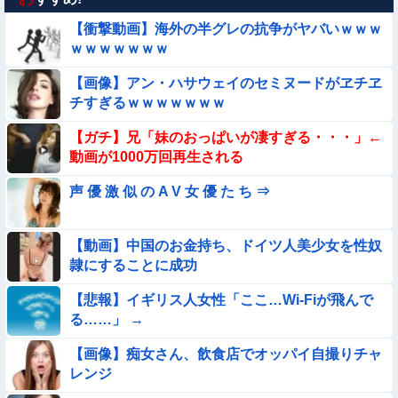
【衝撃動画】海外の半グレの抗争がヤバいｗｗｗ
★★同格のように語られてるけど実際は『雲泥の差』があるも
ｗｗｗｗｗｗｗ
のと言えば？
【画像】アン・ハサウェイのセミヌードがヱチヱ
【動画】野犬の群れに襲われた男性、とんでもない方法で制圧
チすぎるｗｗｗｗｗｗｗ
するｗｗｗｗｗｗｗ
【動画】力士さん、ボクサーをボコってしまう
【ガチ】兄「妹のおっぱいが凄すぎる・・・」←
動画が1000万回再生される
【動画】白人「日本で一番美味い食べ物はこれな、試してみ
声 優 激 似 の A V 女 優 た ち ⇒
ろ！飛ぶぞ」
【動画】こういう貧乳の陰女と付き合えますかｗｗｗｗｗｗｗ
【動画】中国のお金持ち、ドイツ人美少女を性奴
隷にすることに成功
【動画】デブの喧嘩 ガチでヤバい……
【悲報】イギリス人女性「ここ…Wi-Fiが飛んで
【動画】小池栄子似のGカップ女子高生「知らないオジさんに
る……」 →
襲われてオッパイ揉まれた」
【画像】痴女さん、飲食店でオッパイ自撮りチャ
【画像】巨大マンボウの稚魚さん、金平糖みたいでカワイイｗ
レンジ