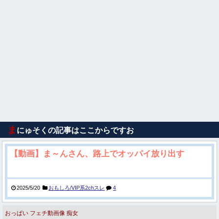
ま
にゅそくの記事はここからですお
【動画】ま～んさん、路上でオッパイ放り出す
2025/5/20
おもしろ/VIP系2chスレ
4
おっぱい
フェチ動画像
痴女