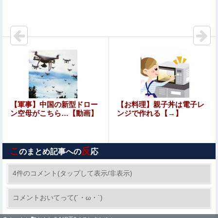
女性「レイプされました」検事「嘘では？」女性「傷つい
たので訴えます」
夫さん、妻に「天井のシミ数えてれば終わるでな」と押し
倒されて性行為 → 凄いことになるｗｗｗｗｗ
給食着はすごいニオイのときある。アイロンあてたときに
むせ込むほどにクッッッサ！ってなる
旅行先で綺麗なガラス工房の灰皿を愛煙家の父のお土産に
【軍事】中国の新型ドロー
【お料理】親子丼は電子レ
したんだけどダイソーでそっくりな商品を見つけた
ン空母がこちら…【動画】
ンジで作れる【→】
【驚愕】ロシアの風俗事情をご覧くださいｗｗｗｗｗｗｗ
ｗｗｗwwww
こ
反
のまとめ記事への
応
【画像】女優・松本まりか、乳の首隠したノーブラ乳がH
すぎる
4件のコメント(タップして表示/非表示)
【悲報】佐藤二朗さん主演の「踊る」スピンオフ
コメントおいてって(´・ω・`)
作品、結局撮影中止が決定wwwwwwwwwwww