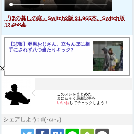
『ほの暮しの庭』Switch2版 21,965本、Switch版
12,458本
【悲報】弱男おじさん、立ちんぼに相
手にされず八つ当たりキック?
このスレをまとめた
まにゅそく最新記事を
いいね
してチェックしよう！
シェアしよう: d(･ω･｡)