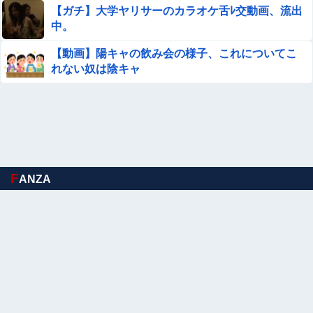
【ガチ】大学ヤリサーのカラオケ舌ﾚ交動画、流出
ジャンポケ斉藤「同意があったんです。本当です。信じて
中。
下さい」←何でこの主張が通らないの？
【動画】陽キャの飲み会の様子、これについてこ
【ウマ娘】シュヴァちはもう手遅れ
れない奴は陰キャ
従姉妹の娘が「ワイニートのジッジ（金持ち）」にやたら
会いに来る理由ｗｗｗｗｗ
【画像】 このハゲにやられたJKがたくさんいるという事
実
F
ANZA
ジャンポケ斎藤と代理人のやりとり、「地獄すぎて完全に
コントになってる……」と衝撃を受ける人が続出中
【まとめ】森保監督『都内にサッカー専用スタを』国立で
観客新記録、スレ民『候補地は？』『税金？』ｗｗｗ他
【画像】井口裕香(36)、タンクトップがはち切れそうなく
らいデカイｗｗｗｗｗｗｗｗｗｗｗ
【速報】北海道江別大学生殺人事件、主犯格の川口被告