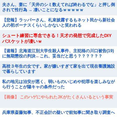
夫さん、妻に「天井のシミ数えてれば終わるでな」と押し倒
されて性行為 → 凄いことになるｗｗｗｗｗ
【悲報】ラッパーさん、札束披露するもネット民から新社会
人の初ボーナスくらいしかないと笑われる
シュート練習に専念できる！天才の発想で完成したDIY
バスケットが凄いｗ
【速報】北海道江別大学生殺人事件、主犯格の川口被告(19)
に無期懲役の判決←これ、妥当だと思う？？？？？？
高校３年生の女です。家が嫌いすぎて家を出て現在養護施設
で暮らしています
私の地元は治安が悪く、弱いものいじめや犯罪を楽しみなが
ら行うことが陽キャの条件だった
【画像】 このハゲにやられたJKがたくさんいるという事実
兵庫県斎藤知事、不正会計の疑いで前知事に聞き取り調査へ