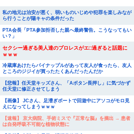
私の地元は治安が悪く、弱いものいじめや犯罪を楽しみなが
ら行うことが陽キャの条件だった
PTA会長「PTA参加拒否した親へ最終警告。こうなってもい
い？」
セクシー過ぎる美人達のプロレスがエ□過ぎると話題に
ｗｗｗ
冷蔵庫あけたらパイナップルがあって友人が食ったら、友人
ところのジジイが買ったたくあんだったんだか
【悲報】任天堂キッズさん、「Aボタン長押し」に気づかず
任天堂に修正させてしまう
【画像】 JCさん、足漕ぎボートで回遊中にアソコがモロ見
えになってしまうｗｗｗ
【速報】 京大病院、手術ミスで『正常な脳』を摘出 → 患者
は自発呼吸不可能な植物状態に