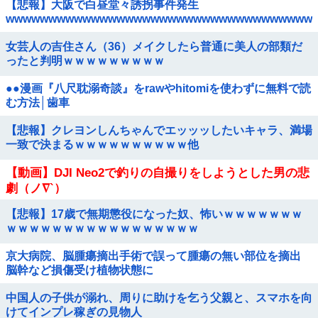
【悲報】大阪で白昼堂々誘拐事件発生
wwwwwwwwwwwwwwwwwwwwwwwwwwwwwwwwwwww
女芸人の吉住さん（36）メイクしたら普通に美人の部類だ
ったと判明ｗｗｗｗｗｗｗｗｗ
●●漫画『八尺耽溺奇談』をrawやhitomiを使わずに無料で読
む方法│歯車
【悲報】クレヨンしんちゃんでエッッッしたいキャラ、満場
一致で決まるｗｗｗｗｗｗｗｗｗｗ他
【動画】DJI Neo2で釣りの自撮りをしようとした男の悲
劇（ノ∇`）
【悲報】17歳で無期懲役になった奴、怖いｗｗｗｗｗｗｗ
ｗｗｗｗｗｗｗｗｗｗｗｗｗｗｗｗｗ
京大病院、脳腫瘍摘出手術で誤って腫瘍の無い部位を摘出
脳幹など損傷受け植物状態に
中国人の子供が溺れ、周りに助けを乞う父親と、スマホを向
けてインプレ稼ぎの見物人