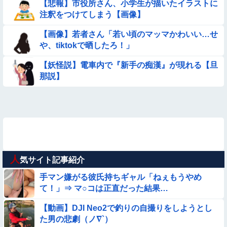
【悲報】市役所さん、小学生が描いたイラストに
注釈をつけてしまう【画像】
【画像】若者さん「若い頃のマッマかわいい…せ
や、tiktokで晒したろ！」
【妖怪説】電車内で『新手の痴漢』が現れる【旦
那説】
人
気サイト記事紹介
手マン嫌がる彼氏持ちギャル「ねぇもうやめ
て！」⇒ マ○コは正直だった結果…
【動画】DJI Neo2で釣りの自撮りをしようとし
た男の悲劇（ノ∇`）