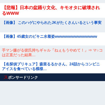
【悲報】日本の盆踊り文化、キモオタに破壊され
るWWW
【画像】 このハゲにやられたJKがたくさんいるという事実
【画像】45歳女のビキニ水着姿wwwwwwwwwwwwwww
手マン嫌がる彼氏持ちギャル「ねぇもうやめて！」⇒ マ○コ
は正直だった結果…
【名探偵プリキュア】森亜るるかさん、24話からコンビニ
アイスを食べている模様…
Powered by livedoor 相互RSS
ス
ポンサードリンク