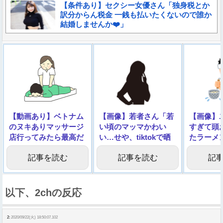
【条件あり】セクシー女優さん「独身税とか
訳分からん税金 一銭も払いたくないので誰か
結婚しませんか❤️」
【動画あり】ベトナム
【画像】若者さん「若
【画像】
のヌキありマッサージ
い頃のマッマかわい
すぎて頭
店行ってみたら最高だ
い…せや、tiktokで晒
たラーメ
った・・・
したろ！」
ｗｗｗｗ
記事を読む
記事を読む
記
以下、2chの反応
2:
2020/09/22(火) 18:50:07.102