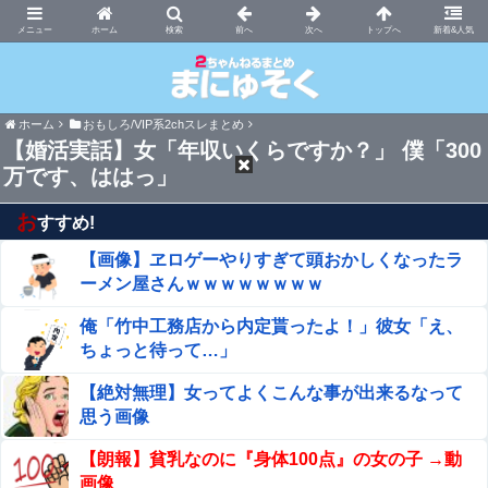
まにゅそく 2chまとめニュース速報VIP
ホーム
新着&人気
ホーム
おもしろ/VIP系2chスレまとめ
【婚活実話】女「年収いくらですか？」 僕「300
万です、ははっ」
お
すすめ!
【画像】ヱロゲーやりすぎて頭おかしくなったラ
ーメン屋さんｗｗｗｗｗｗｗｗ
俺「竹中工務店から内定貰ったよ！」彼女「え、
ちょっと待って…」
【絶対無理】女ってよくこんな事が出来るなって
思う画像
【朗報】貧乳なのに『身体100点』の女の子 →動
画像