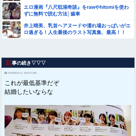
エロ漫画『八尺耽溺奇談』をrawやhitomiを使わ
ずに無料で読む方法│歯車
井上晴美、乳首ヘアヌードや濡れ場おっぱいがエ
ロ過ぎる！人生最後のラスト写真集、最高！！
記
事の続き▽▽▽
23:
2020/09/22(火) 18:55:27.869
これが最低基準だぞ
結婚したいならな