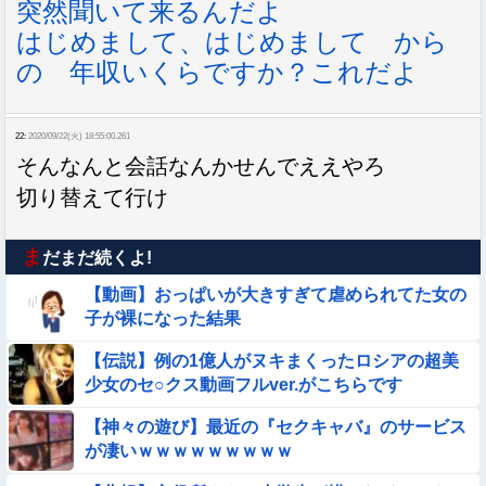
突然聞いて来るんだよ
はじめまして、はじめまして から
の 年収いくらですか？これだよ
22:
2020/09/22(火) 18:55:00.261
そんなんと会話なんかせんでええやろ
切り替えて行け
ま
だまだ続くよ!
【動画】おっぱいが大きすぎて虐められてた女の
子が裸になった結果
【伝説】例の1億人がヌキまくったロシアの超美
少女のセ○クス動画フルver.がこちらです
【神々の遊び】最近の『セクキャバ』のサービス
が凄いｗｗｗｗｗｗｗｗｗ