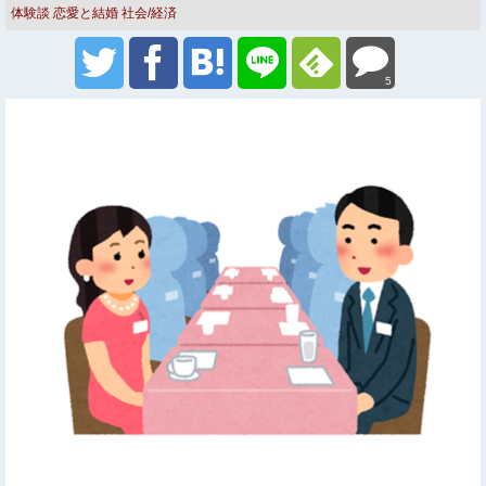
体験談
恋愛と結婚
社会/経済
5