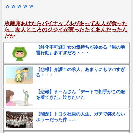
ｗｗｗｗｗ
冷蔵庫あけたらパイナップルがあって友人が食った
ら、友人ところのジジイが買ったたくあんだったん
だか
【蛙化不可避】女の気持ちが冷める『男の地
雷行動』多すぎだろ・・・
【悲報】介護士の求人、あまりにもヤバすぎ
る・・・
【悲報】ま～んさん「デートで相手がこの服
を着てきた。泣きたい?」
【闇深】トヨタ社員の人生、ガチで笑えない
ホラーだった件……