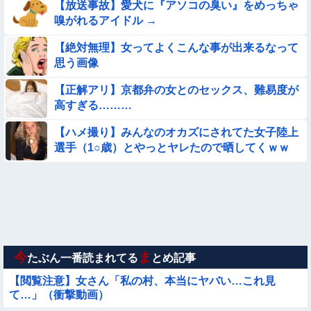
て炎上
【放送事故】愛犬に『アソコの臭い』をめっちゃ
嗅がれるアイドル →
【動画】アンドロイドみたいな女子小学生が発見される
【絶対無理】女ってよくこんな事が出来るなって
【参考画像】脱がしたら『残念オッパイ』を褒める時の模範解
思う画像
答
【正解アリ】京都弁の女とのセックス、難易度が
【動画あり】ボーイッシュ美少女「どうしたん？おっぱい揉
高すぎる………
む？❤」
【悩み相談】昭和の高1女子さん、夏の体験談ｗｗｗｗｗｗｗ
【ハメ撮り】みんなのオカズにされてた女子陸上
ｗ
選手（1○歳）とやっとヤレたので晒してくｗｗ
ｗ
【朗報】メンヘラ女の子、可愛すぎると話題にｗｗｗｗｗｗｗ
ｗｗｗｗ
【動画】白人「日本で一番美味い食べ物はこれな、試してみ
ろ！飛ぶぞ」
【画像】新人AV女優さん、ジブリキャラのコスプレでチンポ
を硬めてくるｗｗｗｗｗｗｗ
今
ま
たぶん一番読まれてる
とめ記事
【閲覧注意】女さん「私の村、本当にヤバい…これ見
て…」（衝撃動画）