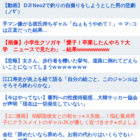
【動画】 DJI Neo2で釣りの自撮りをしようとした男の悲劇
（ノ∇`）
手マン嫌がる彼氏持ちギャル「ねぇもうやめて！」⇒ マ○コ
は正直だった結果…
【画像】小学生クソガキ「愛子！卒業したんやろ？大
学 ニュースで見たわ」→結果wwwwwwww
【悲報】女さん、歩行者を轢いた挙句、道路に倒れてどえら
いことになってしまうw w w w w w w
江口寿史が炎上を経て語る「自分の絵ごと、このジャンルは
そろそろ終わりかな」
【今はやってない】審判への性接待疑惑…大韓サッカー協会
が声明「現在は一切発生していない」
【エ□漫画】 幼馴染彼女との初セッ●ス失敗…！悩む童貞男
子にクラスメイトのギャルJKが優しく近づきオチ●ポよしよ
しされちゃう…！
会社「辞めたいなら辞めろ。お前の代わりはいくらでもい