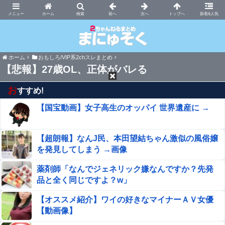
まにゅそく 2chまとめニュース速報VIP
ホーム
新着&人気
ホーム
おもしろ/VIP系2chスレまとめ
【悲報】27歳OL、正体がバレる
お
すすめ!
【国宝動画】女子高生のオッパイ 世界遺産に →
【超朗報】なんJ民、本田望結ちゃん激似の風俗嬢
を発見してしまう →画像
薬剤師「なんでジェネリック嫌なんですか？先発
品と全く同じですよ？w」
【オススメ紹介】ワイの好きなマイナーＡＶ女優
【動画像】