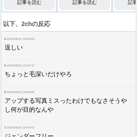
記事を読む
記事を読む
記
以下、2chの反応
2:
2024/10/28(月) 13:02:48.23
逞しい
5:
2024/10/28(月) 13:03:57.47
ちょっと毛深いだけやろ
6:
2024/10/28(月) 13:03:58.68
アップする写真ミスったわけでもなさそうや
し何が目的なんや
7:
2024/10/28(月) 13:04:04.62
ジェンダーフリー