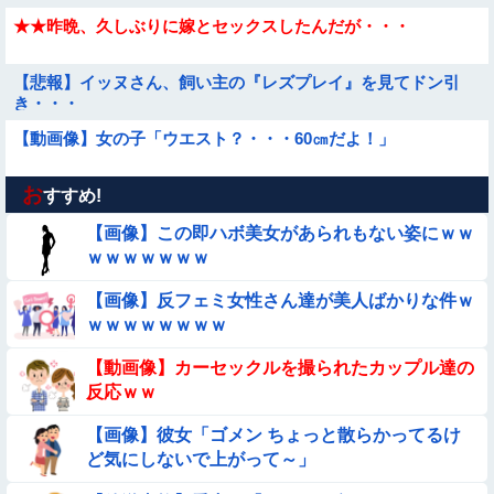
★★昨晩、久しぶりに嫁とセックスしたんだが・・・
【悲報】イッヌさん、飼い主の『レズプレイ』を見てドン引
き・・・
【動画像】女の子「ウエスト？・・・60㎝だよ！」
お
【動画】力士さん、ボクサーをボコってしまう
すすめ!
【画像】この即ハボ美女があられもない姿にｗｗ
◉★日本の結婚式のこのルール 外国人は笑うらしいな
ｗｗｗｗｗｗｗ
【画像】反フェミ女性さん達が美人ばかりな件ｗ
【動画】こういう貧乳の陰女と付き合えますかｗｗｗｗｗｗｗ
ｗｗｗｗｗｗｗｗ
★★同格のように語られてるけど実際は『雲泥の差』があるも
【動画像】カーセックルを撮られたカップル達の
のと言えば？
反応ｗｗ
【画像】巨大マンボウの稚魚さん、金平糖みたいでカワイイｗ
【画像】彼女「ゴメン ちょっと散らかってるけ
ど気にしないで上がって～」
【動画】ピザ屋のバイト女、クッソせこい『ツマミ食い』をし