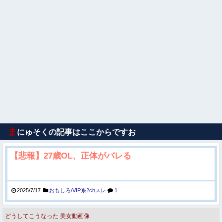
ま
にゅそくの記事はここからですお
【悲報】27歳OL、正体がバレる
2025/7/17
おもしろ/VIP系2chスレ
1
どうしてこうなった
美女動画像