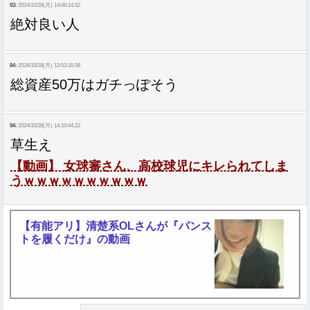
93:
2024/10/28(月) 14:06:14.52
絶対良い人
84:
2024/10/28(月) 13:53:16.06
総資産50万はガチっぽそう
94:
2024/10/28(月) 14:10:44.22
草生え
【動画】 女球審さん、高校球児にキレられてしま
うｗｗｗｗｗｗｗｗｗｗ
【有能アリ】清楚系OLさんが『パンス
トを履くだけ』の動画