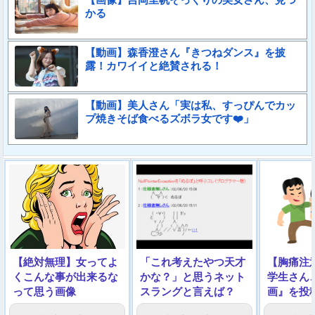
かる
【動画】森香澄さん『きつねダンス』を披
露！カワイイと絶賛される！
【動画】美人さん「実は私、すっぴんでカッ
プ焼きそば食べるズボラ女です❤️」
【絶対無理】女ってよ
「これ考えたやつ天才
【胸痛注
くこんな事が出来るな
かな？」と思うネット
学生さん
って思う画像
スラングと言えば？
画』を投
う……