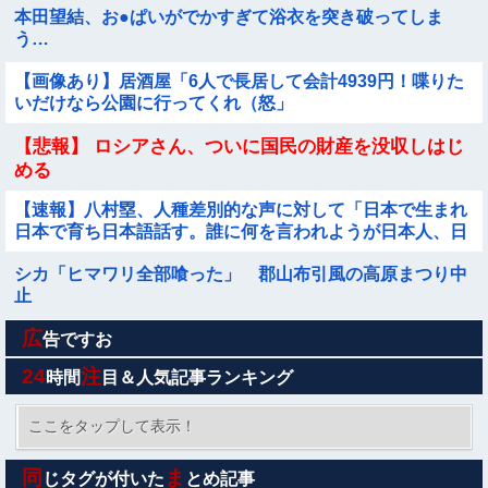
本田望結、お●ぱいがでかすぎて浴衣を突き破ってしま
う…
【画像あり】居酒屋「6人で長居して会計4939円！喋りた
いだけなら公園に行ってくれ（怒」
【悲報】 ロシアさん、ついに国民の財産を没収しはじ
める
【速報】八村塁、人種差別的な声に対して「日本で生まれ
日本で育ち日本語話す。誰に何を言われようが日本人、日
本人であるプライドがある」他
シカ「ヒマワリ全部喰った」 郡山布引風の高原まつり中
止
広
【エ□漫画】 幼馴染彼女との初セッ●ス失敗…！悩む童貞
告ですお
男子にクラスメイトのギャルJKが優しく近づきオチ●ポよ
24
注
時間
目＆人気記事ランキング
しよしされちゃう…！
スマホゲー業界、終わりの始まり…倒産件数が過去最多ペ
ース「数億円かけても爆ﾀﾋ」
ここをタップして表示！
【悲報】ゲーム配信者さん、家賃8万円の部屋で深夜配信
同
ま
じタグが付いた
とめ記事