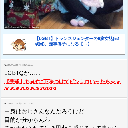
【LGBT】トランスジェンダーの6歳女児(52
歳男)、無事養子になる【→】
43:
2024/10/28(月) 13:20:33.27
LGBTQか……
【悲報】ち●ぽに下味つけてピンサロいったらｗｗ
ｗｗｗｗｗｗｗwwww
48:
2024/10/28(月) 13:21:17.34
中身はおじさんなんだろうけど
目的が分からんわ