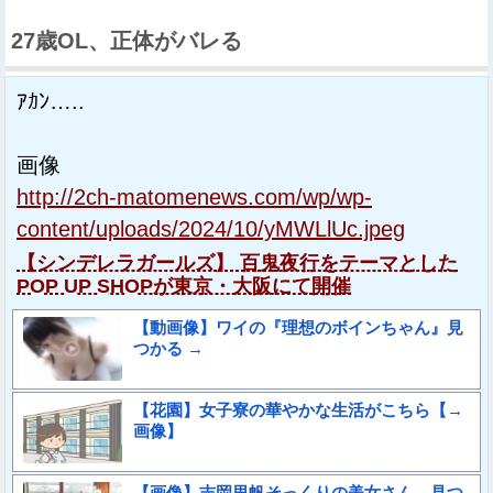
27歳OL、正体がバレる
ｱｶﾝ…..
画像
http://2ch-matomenews.com/wp/wp-
content/uploads/2024/10/yMWLlUc.jpeg
【シンデレラガールズ】 百鬼夜行をテーマとした
POP UP SHOPが東京・大阪にて開催
【動画像】ワイの『理想のボインちゃん』見
つかる →
【花園】女子寮の華やかな生活がこちら【→
画像】
【画像】吉岡里帆そっくりの美女さん、見つ