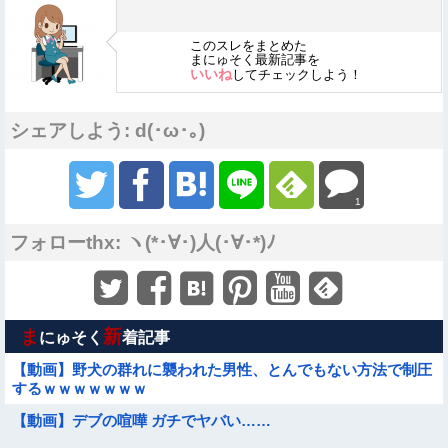
このスレをまとめた
まにゅそく最新記事を
いいね
してチェックしよう！
シェアしよう: d(･ω･｡)
1
フォローthx: ヽ(*･∀･)人(･∀･*)ﾉ
ま
新
にゅそく
着記事
【動画】野犬の群れに襲われた男性、とんでもない方法で制圧
するｗｗｗｗｗｗｗ
【動画】デブの喧嘩 ガチでヤバい……