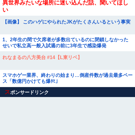
異世界みたいな場所に迷い込んだ話、聞いてほし
い
【画像】 このハゲにやられたJKがたくさんいるという事実
1、2年生の間で欠席者が多数出ているのに閉鎖しなかった
せいで私立高一般入試週の前に3年生で感染爆発
れなまるの八方美台 #14【L東リベ】
スマホゲー業界、終わりの始まり…倒産件数が過去最多ペー
ス「数億円かけても爆ﾀﾋ」
Powered by livedoor 相互RSS
ス
ポンサードリンク