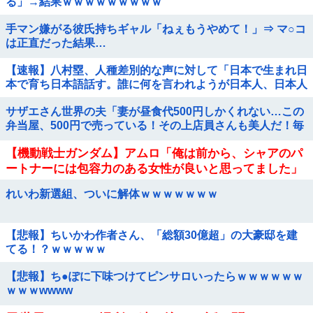
る」→結果ｗｗｗｗｗｗｗｗｗ
手マン嫌がる彼氏持ちギャル「ねぇもうやめて！」⇒ マ○コ
は正直だった結果…
【速報】八村塁、人種差別的な声に対して「日本で生まれ日
本で育ち日本語話す。誰に何を言われようが日本人、日本人
であるプライドがある」他
サザエさん世界の夫「妻が昼食代500円しかくれない…この
弁当屋、500円で売っている！その上店員さんも美人だ！毎
日行こう！」
【機動戦士ガンダム】アムロ「俺は前から、シャアのパ
ートナーには包容力のある女性が良いと思ってました」
れいわ新選組、ついに解体ｗｗｗｗｗｗｗ
【悲報】ちいかわ作者さん、「総額30億超」の大豪邸を建
てる！？ｗｗｗｗｗ
【悲報】ち●ぽに下味つけてピンサロいったらｗｗｗｗｗｗ
ｗｗｗwwww