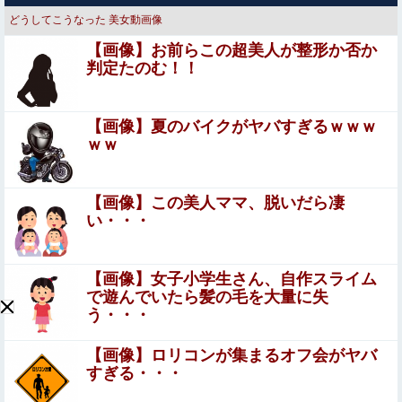
→管理会社から厳重注意されてお気持ち表明ｗｗｗ
どうしてこうなった
美女動画像
【悲報】ちいかわ作者さん、「総額30億超」の大豪邸を建
【画像】お前らこの超美人が整形か否か
てる！？ｗｗｗｗｗ
判定たのむ！！
【闇】なぜ日本でコメが買えなくなり食料自給率が過去最
低に並んだのか？他
【画像】夏のバイクがヤバすぎるｗｗｗ
【悲報】粗品、永久追放ｗｗｗｗｗｗｗｗｗｗｗｗｗｗｗ
ｗｗ
（証拠あり）
【腹筋崩壊】 見た瞬間吹いた画像を貼っていくスレｗ
【画像】この美人ママ、脱いだら凄
ｗｗｗ
い・・・
チ○ポの虜…肉便器に堕ちた女の子たち！生臭いザー○ンを
浴びたぶさいくな顔がたまらない顔射エ□画像
【画像】女子小学生さん、自作スライム
で遊んでいたら髪の毛を大量に失
【動画】かもしれない運転、限界突破
う・・・
セブンイレブンのホットスナックコーナーにあるチョコク
【画像】ロリコンが集まるオフ会がヤバ
ッキー美味しすぎる。でも545カロリーあってヒエっ
すぎる・・・