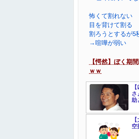
怖くて割れない
目を背けて割る
割ろうとするが5
→喧嘩が弱い
【愕然】ぼく期間
ｗｗ
【
さ
助
【
空