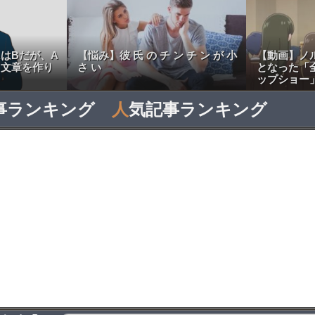
はBだが、A
【悩み】彼 氏 の チ ン チ ン が 小
【動画】ノ
う文章を作り
さ い
となった「
ップショー
事ランキング
人
気記事ランキング