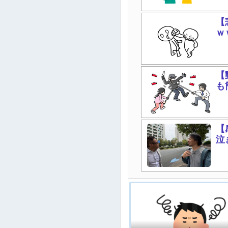
【
ｗ
【
も
【
泣