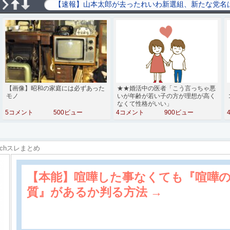
【画像】昭和の家庭には必ずあった
★★婚活中の医者「こう言っちゃ悪
モノ
いが年齢が若い子の方が理想が高く
なくて性格がいい」
5コメント
500ビュー
4コメント
900ビュー
2chスレまとめ
【本能】喧嘩した事なくても『喧嘩
質』があるか判る方法 →