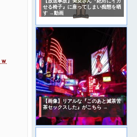
【放送事故】美女さん『絶対にイカ
せる椅子』に座ってしまい痴態を晒
す →動画
ｗｗ
【画像】リアルな『このあと滅茶苦
茶セックスした』がこちら →