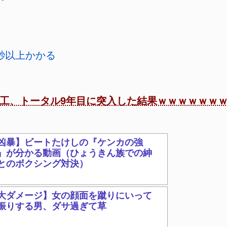
秒以上かかる
工、トータル9年目に突入した結果ｗｗｗｗｗｗ
凶暴】ビートたけしの『ケンカの強
』が分かる動画（ひょうきん族での紳
とのボクシング対決）
大ダメージ】女の顔面を蹴りにいって
振りする男、ダサ過ぎて草