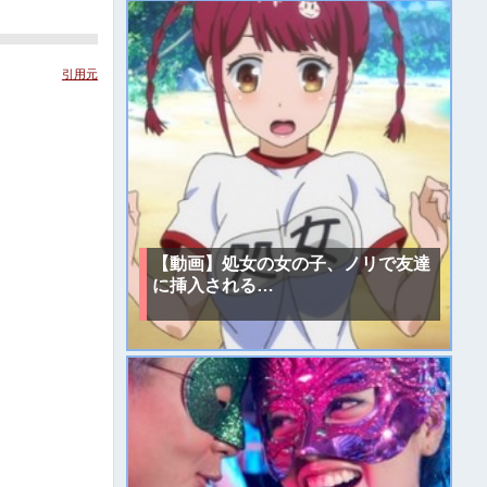
引用元
【動画】処女の女の子、ノリで友達
に挿入される…