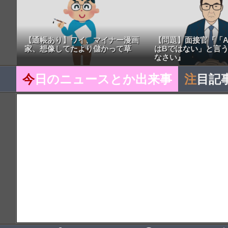
【通帳あり】ワイ、マイナー漫画
【問題】面接官『「A
家、想像してたより儲かって草
はBではない」と言
なさい』
今
日のニュースとか出来事
注
目記