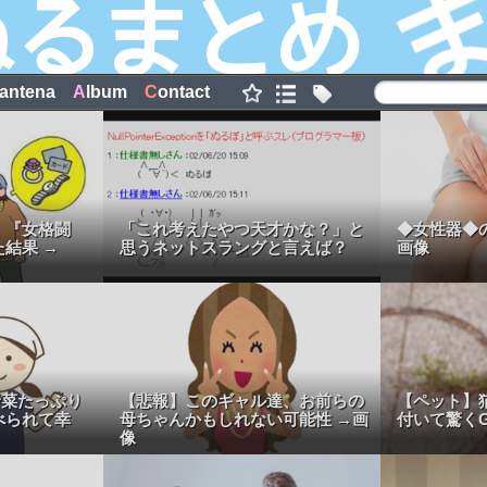
antena
A
lbum
C
ontact
、『女格闘
「これ考えたやつ天才かな？」と
◆女性器◆
結果 →
思うネットスラングと言えば？
画像
野菜たっぷり
【悲報】このギャル達、お前らの
【ペット】
べられて幸
母ちゃんかもしれない可能性 →画
付いて驚くG
像