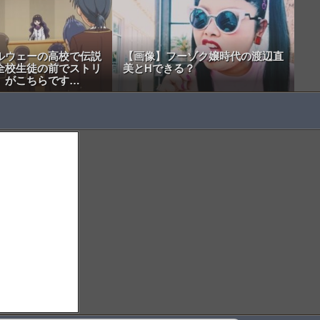
ルウェーの高校で伝説
【画像】フーゾク嬢時代の渡辺直
全校生徒の前でストリ
美とHできる？
」がこちらです…