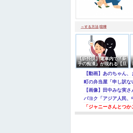
～する方法
喧嘩
【妖怪説】電車内で『新
手の痴漢』が現れる【旦
那説】
町の弁当屋「申し訳な
【画像】田中みな実さ
パヨク「アジア人民、