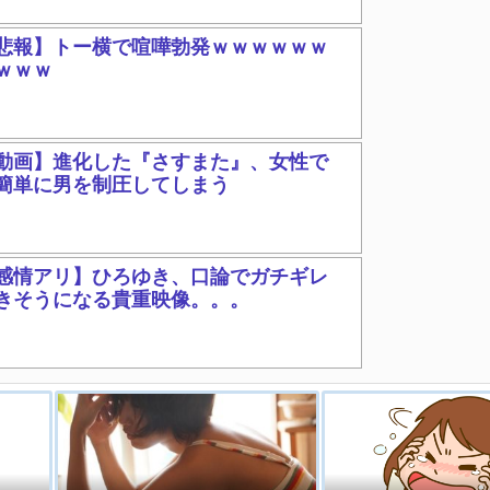
悲報】トー横で喧嘩勃発ｗｗｗｗｗｗ
ｗｗｗ
動画】進化した『さすまた』、女性で
簡単に男を制圧してしまう
感情アリ】ひろゆき、口論でガチギレ
きそうになる貴重映像。。。