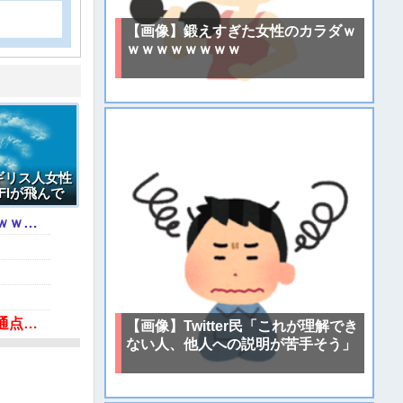
【画像】鍛えすぎた女性のカラダｗ
ｗｗｗｗｗｗｗｗ
ギリス人女性
FIが飛んで
【動画】あのちゃん、また我々をシコらすｗｗｗｗｗｗｗｗｗｗｗｗｗｗｗｗｗｗｗｗｗｗｗｗ
「ジャニーさんとつかこうへい氏は同じ」少年隊・錦織一清が明かすレジェンドの共通点と我流の演出論
【画像】Twitter民「これが理解でき
ない人、他人への説明が苦手そう」