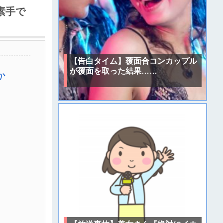
素手で
【告白タイム】覆面合コンカップル
が覆面を取った結果……
か