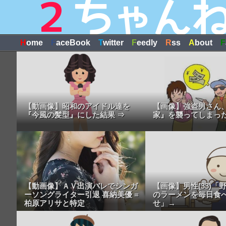
H
ome
F
aceBook
T
witter
F
eedly
R
ss
A
bout
F
【動画像】昭和のアイドル達を
【画像】強盗男さん
『今風の髪型』にした結果 ⇒
家』を襲ってしまった
【動画像】ＡＶ出演バレでシンガ
【画像】男性(33)「
ーソングライター引退 喜納美優 =
のラーメンを毎日食
柏原アリサと特定
せ」→