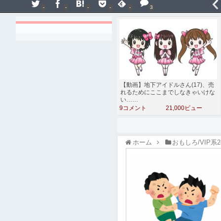
-
-
-
-
-
3
【動画】地下アイドルさん(17)、売
れるためにここまでしなきゃいけな
い……
9コメント
21,000ビュー
ホーム
おもしろ/VIP系