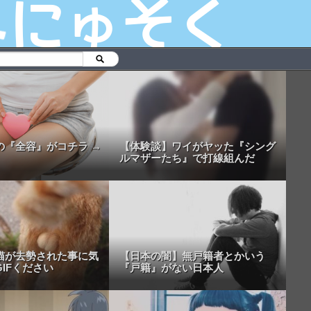
の『全容』がコチラ →
【体験談】ワイがヤッた『シング
ルマザーたち』で打線組んだ
猫が去勢された事に気
【日本の闇】無戸籍者とかいう
IFください
『戸籍』がない日本人