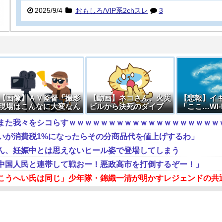
2025/9/4
おもしろ/VIP系2chスレ
3
【画像】ＡＶ監督「撮影
【動画】ネコさん、火災
【悲報】イ
現場はこんなに大変なん
ビルから決死のダイブ
「ここ…WI-
です。それでも無料で見
る……」 →
ますか？」
いが消費税1%になったらその分商品代を値上げするわ」
ん、妊娠中とは思えないヒール姿で登場してしまう
中国人民と連帯して戦おー！悪政高市を打倒するぞー！」