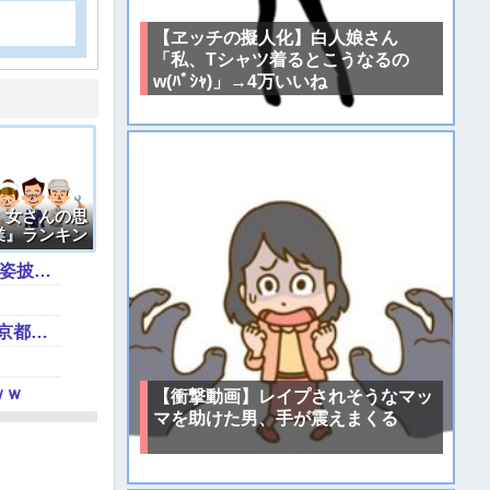
【ヱッチの擬人化】白人娘さん
「私、Tシャツ着るとこうなるの
w(ﾊﾟｼｬ)」→4万いいね
】女さんの思
業』ランキン
【朗報】寺田心、週6ジム通いで体重62kg→82kgに 110kgのベンチプレス持ち上げる姿披露（画像あり）
最新の日本人が減り、外国人が増えた街市ランキングをご覧下さい→5位川口市、4位京都市、ではトップ3は❓
ｗｗ
【衝撃動画】レイプされそうなマッ
マを助けた男、手が震えまくる