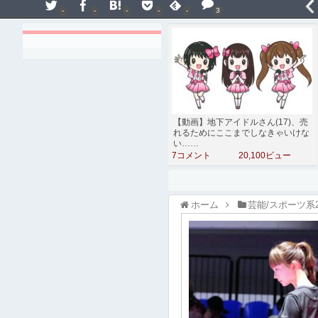
-
-
-
-
-
3
【動画】地下アイドルさん(17)、売
れるためにここまでしなきゃいけな
い……
7コメント
20,100ビュー
ホーム
芸能/スポーツ系