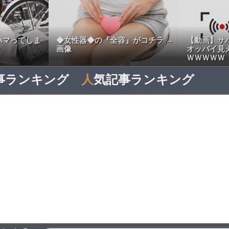
ハマってしま
◆女性器◆の『全容』がコチラ →
【動画】サ
画像
オッパイ見
ＷＷＷＷＷ
事ランキング
人
気記事ランキング