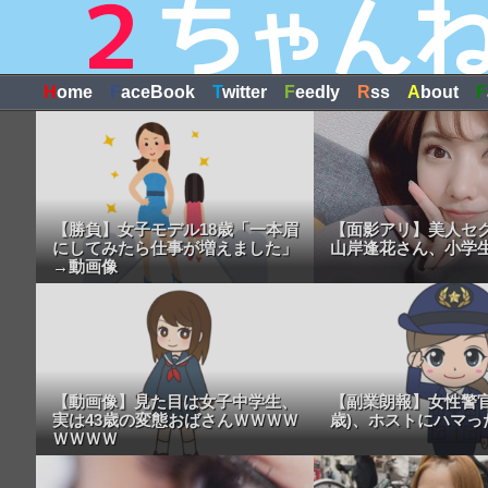
H
ome
F
aceBook
T
witter
F
eedly
R
ss
A
bout
F
【勝負】女子モデル18歳「一本眉
【面影アリ】美人セ
にしてみたら仕事が増えました」
山岸逢花さん、小学生
→動画像
【動画像】見た目は女子中学生、
【副業朗報】女性警官
実は43歳の変態おばさんＷＷＷＷ
歳)、ホストにハマっ
ＷＷＷＷ