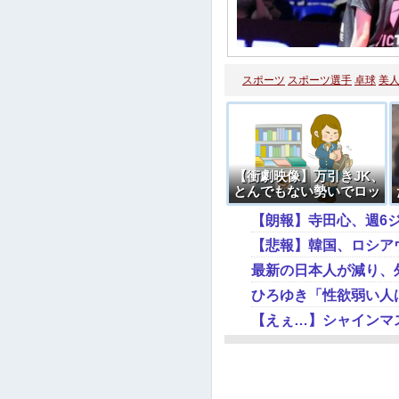
スポーツ
スポーツ選手
卓球
美
【衝劇映像】万引きJK、
とんでもない勢いでロッ
カーに叩きつけられる →
動画
【悲報】韓国、ロシア
ひろゆき「性欲弱い人
【えぇ…】シャインマ