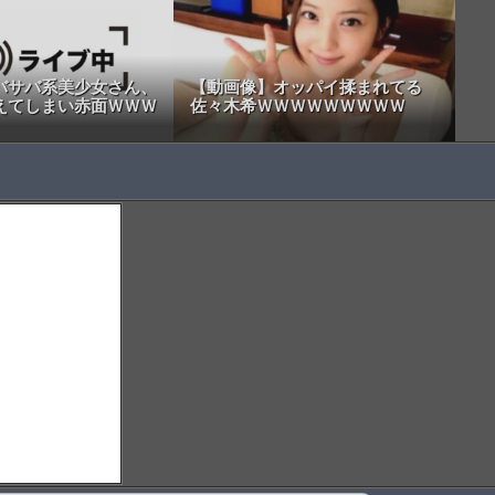
バサバ系美少女さん、
【動画像】オッパイ揉まれてる
えてしまい赤面ＷＷＷ
佐々木希ＷＷＷＷＷＷＷＷＷ