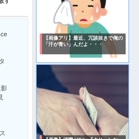
敵す
4ce
【画像アリ】最近、冗談抜きで俺の
「汗が青い」んだよ・・・
タ
。
近影
見
」
ス