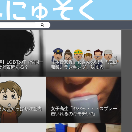
】LGBTのT（性同一
【本音悲報】女さんの思う『底辺
けど質問ある？
職業』ランキング、決まる
さん、やっぱり注意力
女子高生「ヤバっ・・・スプレー
缶いれるのキモチい//」