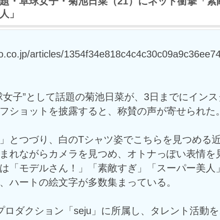
話題・卓球女子・菊池日菜（21）にネット衝撃「素
人」
oo.co.jp/articles/1354f34e818c4c4c30c09a9c36ee7
球女子”として話題の菊池日菜が、3日までにインス
フショットを披露すると、称賛の声が寄せられた
」とつづり、白のTシャツ姿でこちらを見つめる
まれながらカメラを見つめ、オトナっぽい表情を
は「モデルさん！」「素敵すぎ」「スーパー美人
、ハートの絵文字が多数集まっている。
プロダクション「seju」に所属し、タレント活動を