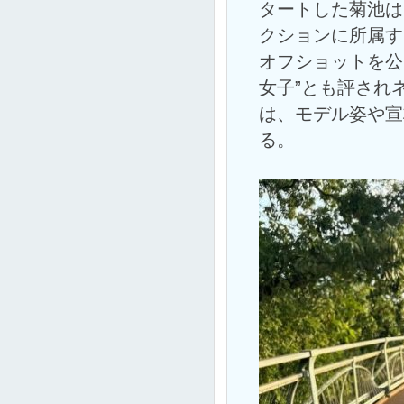
タートした菊池は
クションに所属す
オフショットを公
女子”とも評され
は、モデル姿や宣
る。