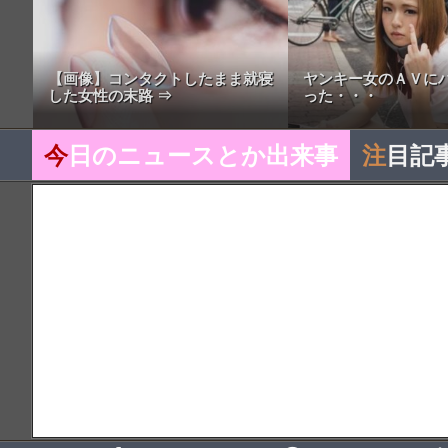
【画像】コンタクトしたまま就寝
ヤンキー女のＡＶに
した女性の末路 ⇒
った・・・
今
日のニュースとか出来事
注
目記