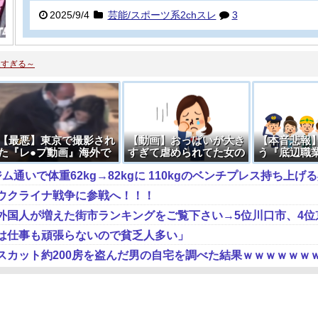
2025/9/4
芸能/スポーツ系2chスレ
3
人すぎる～
【最悪】東京で撮影され
【動画】おっぱいが大き
【本音悲報
た『レ●プ動画』海外で
すぎて虐められてた女の
う『底辺職
めちゃくちゃ話題になっ
子が裸になった結果
グ、決まる
てしまう・・・
ウクライナ戦争に参戦へ！！！
は仕事も頑張らないので貧乏人多い」
スカット約200房を盗んだ男の自宅を調べた結果ｗｗｗｗｗｗ