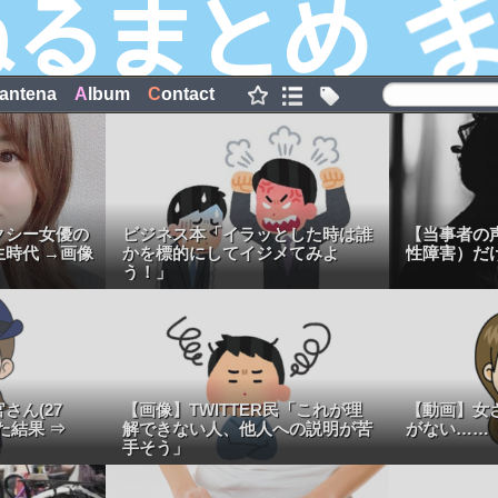
antena
A
lbum
C
ontact
クシー女優の
ビジネス本「イラッとした時は誰
【当事者の声
時代 →画像
かを標的にしてイジメてみよ
性障害）だ
う！」
さん(27
【画像】TWITTER民「これが理
【動画】女
た結果 ⇒
解できない人、他人への説明が苦
がない……
手そう」