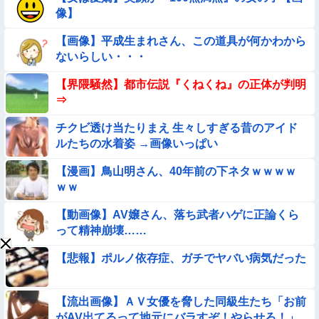
【動画】小池栄子似のGカップ女子高生「知らないオジさんに
像】
襲われてオッパイ揉まれた」
【画像】平成生まれさん、この道具が何かわから
【悲報】ま～んさん、ドッキリにひっかかってしまう【→動
ないらしい・・・
画】
【画像】プールで水着が脱げちゃった女の子の反応ｗｗｗｗｗ
【界隈騒然】都市伝説『くねくね』の正体が判明
ｗｗｗ
⇒
【問題】全員受かると話題の『自衛隊』の採用試験がこちら
チクビ透け当たりまえ 生々しすぎる昔のアイド
【→】
ルたちの水着姿 →画像いっぱい
★【画像】この飲み物覚えてるやつ0人説
【漫画】鳥山明さん、40年前の下ネタｗｗｗｗ
ｗｗ
【画像】お前らこの超美人が整形か否か判定たのむ！！
【動画像】AV嬢さん、落ち武者ハゲに正論くら
【ロマン】世界を動かした暗号ランキング
って精神崩壊……
【悲報】ポルノ依存症、ガチでヤバい病気だった
【画像】プールに来てた水着JCたち どの娘を選ぶの？
【動画】女子中学生の『チン媚びダンス』が気持ち悪い🤮
【流出画像】ＡＶ女優を脅した同級生たち「お前
がAV出てるって地元にバラすぞ！やらせろ！」