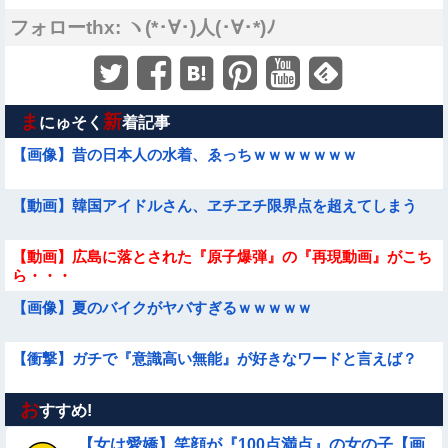
フォローthx: ヽ(*･∀･)人(･∀･*)ﾉ
ま
新
にゅそく
着記事
【画像】昔の日本人の水着、ゑっちｗｗｗｗｗｗｗ
【動画】韓国アイドルさん、ヱチヱチ限界点を超えてしまう
【動画】広島に落とされた『原子爆弾』の『再現動画』がこち
ら・・・
【画像】夏のバイクがヤバすぎるｗｗｗｗｗ
【衝撃】ガチで『意識高い無能』が好きなワードと言えば？
お
【動画】 女子中学生さん、タクシー運ちゃんに感電させられ死
すすめ!
亡……
【女は愛嬌】笑顔が『100点満点』の女の子【画