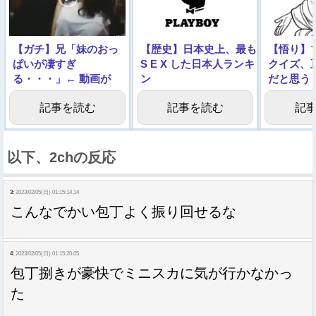
【ガチ】兄「妹のおっ
【歴史】日本史上、最も
【悟り】
ぱいが凄すぎ
S E X した日本人ランキ
クイズ、
る・・・」← 動画が
ン
だと思う
1000万回再生される
グ！！！！！！！！！！
記事を読む
記事を読む
記
以下、2chの反応
3:
2023/02/05(日) 01:15:14.14
こんなでかい包丁よく振り回せるな
4:
2023/02/05(日) 01:15:20.05
包丁捌きが豪快でミニスカに気が行かなかっ
た