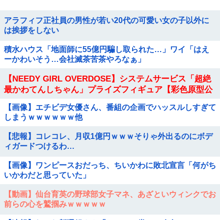
アラフィフ正社員の男性が若い20代の可愛い女の子以外に
は挨拶をしない
積水ハウス「地面師に55億円騙し取られた…」ワイ「はえ
ーかわいそう…会社滅茶苦茶やろなぁ」
【NEEDY GIRL OVERDOSE】システムサービス「超絶
最かわてんしちゃん」プライズフィギュア【彩色原型公
開】
【画像】エチビデ女優さん、番組の企画でハッスルしすぎて
しまうｗｗｗｗｗｗ他
【悲報】コレコレ、月収1億円ｗｗｗそりゃ外出るのにボデ
ィガードつけるわ…
【画像】ワンピースおだっち、ちいかわに敗北宣言「何がち
いかわだと思っていた」
【動画】仙台育英の野球部女子マネ、あざといウィンクでお
前らの心を鷲掴みｗｗｗｗｗ