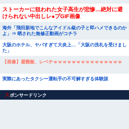
ストーカーに狙われた女子高生が悲惨…絶対に避
けられない中出しレ●プGIF画像
海外「飛田新地でこんなアイドル級の子と即ハメできるのか
よ」⇒ 晒された無修正動画がコチラ
大阪のホテル、ヤバすぎて大炎上…「大阪の洗礼を受けまし
た」
【画像】避難飯、レベチｗｗｗｗｗｗｗｗｗｗｗｗｗｗｗ
実際にあったタクシー運転手の不可解すぎる体験談
Powered by livedoor 相互RSS
ス
ポンサードリンク