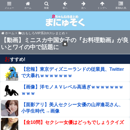
まにゅそく 2chまとめニュース速報VIP
ホーム
新着&人気
ホーム
おもしろ/VIP系2chスレまとめ
【動画】ミニスカ中国女子の『お料理動画』が良
いとワイの中で話題に
お
すすめ!
【悲報】東京ディズニーランドの従業員、Twitter
で大暴れｗｗｗｗｗｗｗ
【画像】洋モノＡＶレベル高過ぎｗｗｗｗｗｗｗ
ｗｗｗ
【面影アリ】美人セクシー女優の山岸逢花さん、
小学生時代 →画像
【全10問】セクシー女優はどっちでしょうクイズ