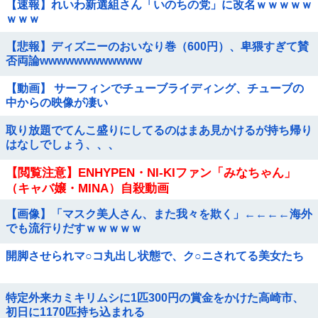
【速報】れいわ新選組さん「いのちの党」に改名ｗｗｗｗｗ
ｗｗｗ
【悲報】ディズニーのおいなり巻（600円）、卑猥すぎて賛
否両論wwwwwwwwwwww
【動画】 サーフィンでチューブライディング、チューブの
中からの映像が凄い
取り放題でてんこ盛りにしてるのはまあ見かけるが持ち帰り
はなしでしょう、、、
【閲覧注意】ENHYPEN・NI-KIファン「みなちゃん」
（キャバ嬢・MINA）自殺動画
【画像】「マスク美人さん、また我々を欺く」←←←←海外
でも流行りだすｗｗｗｗｗ
開脚させられマ○コ丸出し状態で、ク○ニされてる美女たち
特定外来カミキリムシに1匹300円の賞金をかけた高崎市、
初日に1170匹持ち込まれる