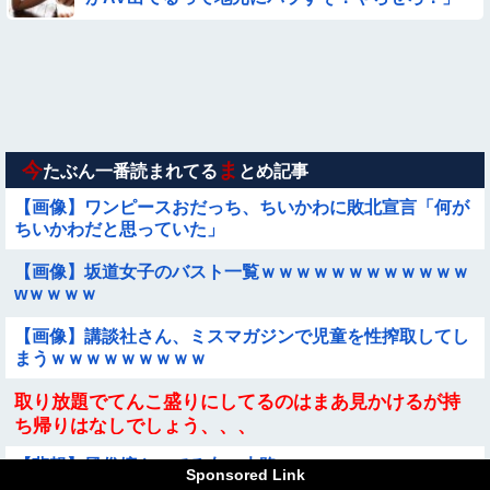
【動画】中国の『上級の暮らし』がコレらしい
【画像】この美人ママ、脱いだら凄い・・・
【画像】日本のえちえち女性犯罪者ｗｗｗｗｗｗｗ
今
ま
たぶん一番読まれてる
とめ記事
【画像】ワンピースおだっち、ちいかわに敗北宣言「何が
ちいかわだと思っていた」
【画像】坂道女子のバスト一覧ｗｗｗｗｗｗｗｗｗｗｗｗ
wｗｗｗｗ
【画像】講談社さん、ミスマガジンで児童を性搾取してし
まうｗｗｗｗｗｗｗｗｗ
取り放題でてんこ盛りにしてるのはまあ見かけるが持
ち帰りはなしでしょう、、、
【悲報】風俗嬢やってる女の末路ｗｗｗｗｗｗｗｗｗｗｗ
Sponsored Link