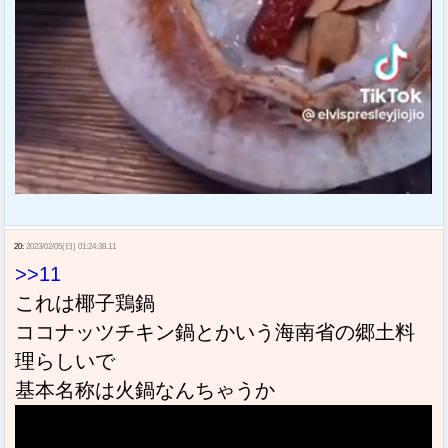
20:
2023/02/05(日) 01:24:38.11
>>11
これは椰子鶏鍋
ココナッツチキン鍋とかいう海南省の郷土料
理らしいで
基本名称は火鍋なんちゃうか