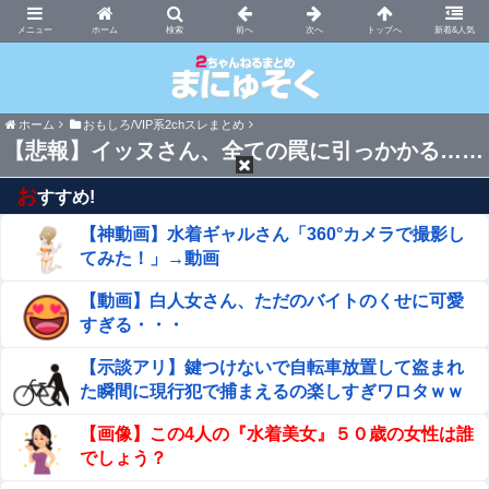
まにゅそく 2chまとめニュース速報VIP
ホーム
新着&人気
ホーム
おもしろ/VIP系2chスレまとめ
【悲報】イッヌさん、全ての罠に引っかかる……
お
すすめ!
【神動画】水着ギャルさん「360°カメラで撮影し
てみた！」→動画
【動画】白人女さん、ただのバイトのくせに可愛
すぎる・・・
【示談アリ】鍵つけないで自転車放置して盗まれ
た瞬間に現行犯で捕まえるの楽しすぎワロタｗｗ
ｗｗ
【画像】この4人の『水着美女』５０歳の女性は誰
でしょう？