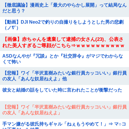
【徹底議論】漫画史上「最大のやらかし展開」って結局なん
だと思う？
【動画】DJI Neo2で釣りの自撮りをしようとした男の悲劇
（ノ∇`）
【画像】赤ちゃんを遺棄して逮捕の女さん(23)、公表さ
れた美人すぎるご尊顔がこちら⇒ｗｗｗｗｗｗｗｗｗｗ
ASDなんやが『冗談』とか『社交辞令』がマジでわからな
くて怖い
【悲報】ワイ「半沢直樹みたいな銀行員カッコいい」銀行員
の友人「あんな奴居ねえよ」他
彼女と結婚の話をしていた時に言われたことが衝撃だった
【悲報】ワイ「半沢直樹みたいな銀行員カッコいい」銀行員
の友人「あんな奴居ねえよ」
手マン嫌がる彼氏持ちギャル「ねぇもうやめて！」⇒ マ○コ