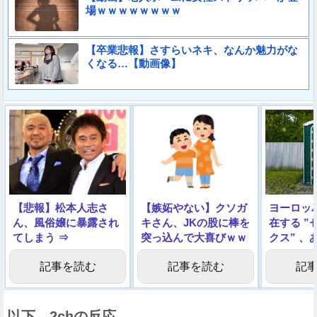
場ｗｗｗｗｗｗｗｗ
【卒業悲報】さすらいネキ、なんか魅力がな
くなる…【動画像】
【悲報】松本人志さ
【嫉妬やない】クソガ
ヨーロッ
ん、風俗嬢に暴露され
キさん、JKの股に棒を
在する ”
てしまう ⇒
突っ込んで大喜びｗｗ
クス” 、
ｗｗｗｗｗｗｗｗ
□すぎる
記事を読む
記事を読む
記
以下、2chの反応