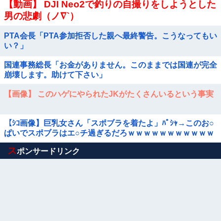
【動画】 DJI Neo2で釣りの自撮りをしようとした
男の悲劇（ノ∇`）
PTA会長「PTA参加拒否した親へ最終警告。こうなってもい
い？」
国連事務総長「お金がありません。このままでは国連が完全
崩壊します。助けて下さい」
【画像】 このハゲにやられたJKがたくさんいるという事実
【ｼｺ画像】巨乳女さん「スポブラを着たよ」ﾊﾟｼｬ→このお○
ぱいでスポブラはエ○チ過ぎるだろｗｗｗｗｗｗｗｗｗｗｗ
ｗ
Powered by livedoor 相互RSS
ス
ポンサードリンク