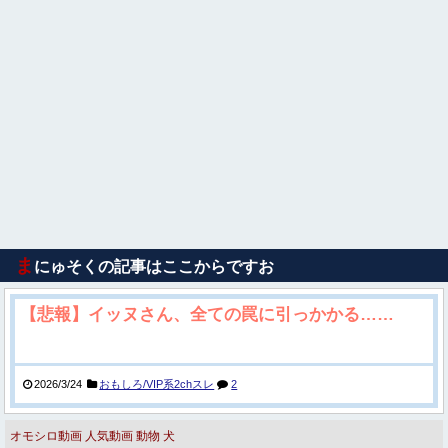
ま
にゅそくの記事はここからですお
【悲報】イッヌさん、全ての罠に引っかかる……
2026/3/24
おもしろ/VIP系2chスレ
2
オモシロ動画
人気動画
動物
犬