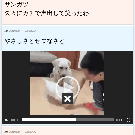
サンガツ
久々にガチで声出して笑ったわ
137:
2021/05/27(木) 07:40:53.94
やさしさとせつなさと
動
画
プ
レ
ー
ヤ
ー
00:00
00:11
197:
2021/05/27(木) 07:57:04.72