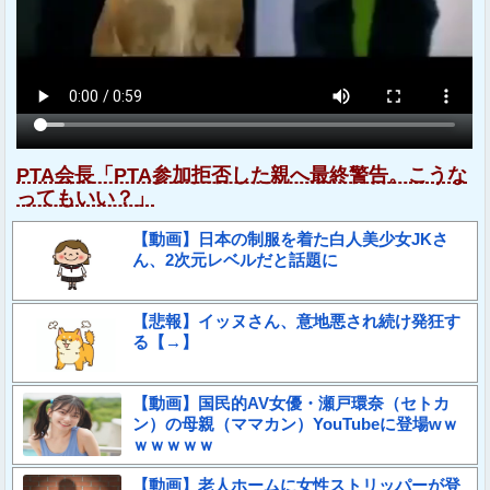
PTA会長「PTA参加拒否した親へ最終警告。こうな
ってもいい？」
【動画】日本の制服を着た白人美少女JKさ
ん、2次元レベルだと話題に
【悲報】イッヌさん、意地悪され続け発狂す
る【→】
【動画】国民的AV女優・瀬戸環奈（セトカ
ン）の母親（ママカン）YouTubeに登場wｗ
ｗｗｗｗｗ
【動画】老人ホームに女性ストリッパーが登