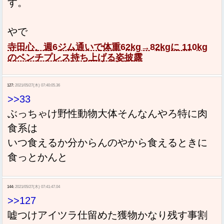
す。
やで
寺田心、週6ジム通いで体重62kg→82kgに 110kg
のベンチプレス持ち上げる姿披露
127:
2021/05/27(木) 07:40:05.36
>>33
ぶっちゃけ野性動物大体そんなんやろ特に肉
食系は
いつ食えるか分からんのやから食えるときに
食っとかんと
144:
2021/05/27(木) 07:41:47.04
>>127
嘘つけアイツラ仕留めた獲物かなり残す事割