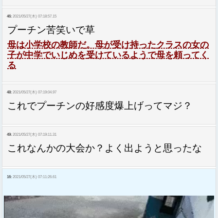
46:
2021/05/27(木) 07:18:57.15
プーチン苦笑いで草
母は小学校の教師だ。母が受け持ったクラスの女の
子が中学でいじめを受けているようで母を頼ってく
る
48:
2021/05/27(木) 07:19:04.97
これでプーチンの好感度爆上げってマジ？
49:
2021/05/27(木) 07:19:11.31
これなんかの大会か？よく出ようと思ったな
16:
2021/05/27(木) 07:11:26.61
動
画