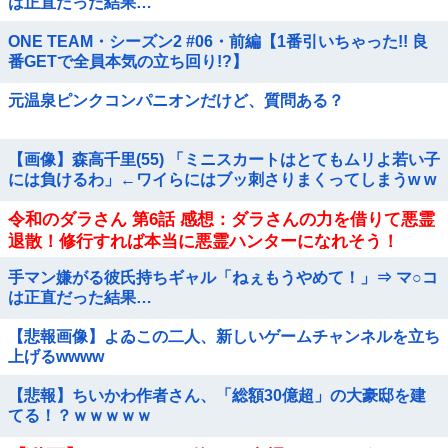
は正直だった結果…
ONE TEAM・シーズン2 #06・前編【1番引いちゃった!! 良
番GETで全員本気の立ち回り!?】
元温泉ピンクコンパニオンだけど、質問ある？
【画像】森高千里(55) 「ミニスカートはとてもムリよ若い子
には負けるわ」←ワイらにはブッ刺さりまくってしまうw w
w w w w
令和のダラさん 第6話 感想：ダラさんの力を借りて悪霊
退散！修行すれば本当に悪霊ハンターになれそう！
手マン嫌がる彼氏持ちギャル「ねぇもうやめて！」⇒ マ○コ
は正直だった結果…
【悲報画像】よゐこの二人、新しいゲームチャンネルを立ち
上げるwwww
【悲報】ちいかわ作者さん、「総額30億超」の大豪邸を建
てる！？ｗｗｗｗｗ