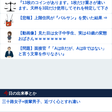
『13枚のコインがあります。1枚だけ重さが違い
ます。天秤を3回だけ使用してそれを特定して下さ
い。』
【悲報】上階住民が『バルサン』を焚いた結果 ⇒
【動画像】見た目は女子中学生、実は43歳の変態
おばさんｗｗｗｗｗｗｗｗ
【問題】面接官『「AはBだが、AはBではない」
と言う文章を作りなさい』
今
日の出来事とか
三十路女子×後輩男子、近づく心とすれ違い