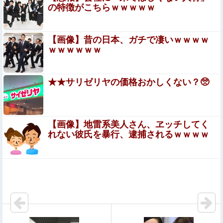
野口健氏 猛暑続きで夏の甲子園を危惧「鍛え上げられた
の特徴がこちらｗｗｗｗｗ
野球球児でも、危ないのではないかな」
シカ「ヒマワリ全部喰った」 郡山布引風の高原まつり中
【画像】昔の日本、ガチで凄いｗｗｗｗ
止
ｗｗｗｗｗｗ
【閲覧注意】女さん「私の村、本当にヤバい…これ見
て…」（衝撃動画）
★★サリゼリヤの価格おかしくない？🥺
HRC（ホンダ・レーシング）折原氏「以前のF1プロジェ
クトを経験した専門家を何人か呼び戻しました」
【画像】地雷系美人さん、ヱッチしてく
【拡散希望】辺野古転覆事故遺族が「全容解明と再発
れない彼氏を暴行、逮捕されるｗｗｗｗ
防止を求める会」設立 継続的に活動するためと説
明、クラファン立ち上げも準備
映画デートの予定をドタキャンされて、見てない映画のチ
ケ代を奢らされて、これはダメだと思って別れたよ
【画像】森七菜、バラエティで胸元ユルユル胸チラ
【画像】 女子さん、台所でブラ丸出しｗｗｗｗｗｗｗ