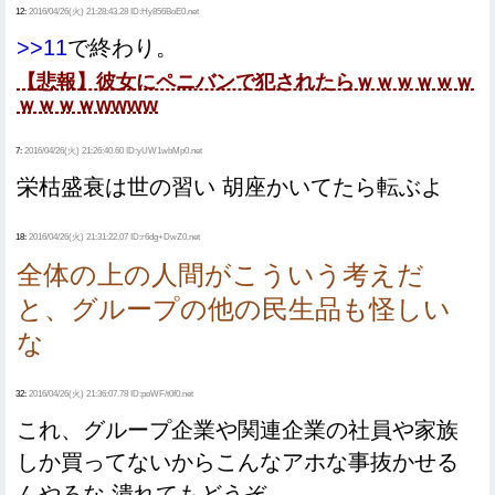
12:
2016/04/26(火) 21:28:43.28 ID:Hy856BoE0.net
>>11
で終わり。
【悲報】彼女にペニバンで犯されたらｗｗｗｗｗｗ
ｗｗｗｗwwww
7:
2016/04/26(火) 21:26:40.60 ID:yUW1wbMp0.net
栄枯盛衰は世の習い 胡座かいてたら転ぶよ
18:
2016/04/26(火) 21:31:22.07 ID:r6dg+DwZ0.net
全体の上の人間がこういう考えだ
と、グループの他の民生品も怪しい
な
32:
2016/04/26(火) 21:36:07.78 ID:poWF/t0f0.net
これ、グループ企業や関連企業の社員や家族
しか買ってないからこんなアホな事抜かせる
んやろな 潰れてもどうぞ