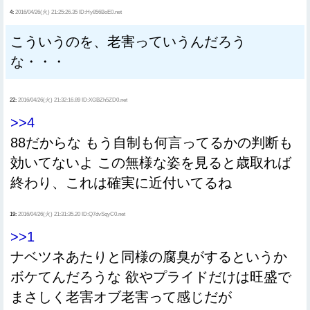
4:
2016/04/26(火) 21:25:26.35 ID:Hy856BoE0.net
こういうのを、老害っていうんだろう
な・・・
22:
2016/04/26(火) 21:32:16.89 ID:XGBZh5ZD0.net
>>4
88だからな もう自制も何言ってるかの判断も
効いてないよ この無様な姿を見ると歳取れば
終わり、これは確実に近付いてるね
19:
2016/04/26(火) 21:31:35.20 ID:Q7dvSqyC0.net
>>1
ナベツネあたりと同様の腐臭がするというか
ボケてんだろうな 欲やプライドだけは旺盛で
まさしく老害オブ老害って感じだが