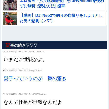
エロ漫画『八尺耽溺奇談』をrawやhitomiを使わ
ずに無料で読む方法│歯車
【動画】DJI Neo2で釣りの自撮りをしようとし
た男の悲劇（ノ∇`）
記
事の続き▽▽▽
38:
2016/04/26(火) 21:37:58.95 ID:nOTU18+k0.net
いまだに世襲かよ。
63:
2016/04/26(火) 21:43:40.17 ID:ssyiTtfs0.net
親子っていうのが一番の驚き
79:
2016/04/26(火) 21:49:05.01 ID:+CGHFBKA0.net
なんで社長が世襲なんだよ