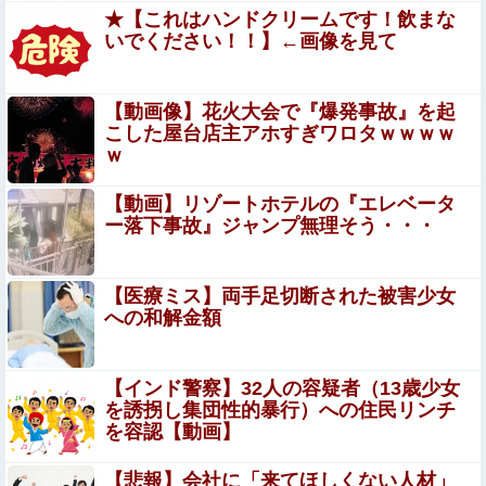
ったと判明ｗｗｗｗｗｗｗｗｗ
★【これはハンドクリームです！飲まな
いでください！！】←画像を見て
【画像】はいだしょうこ（47）「こんなオバサンでいい
の…？」
女芸人の吉住さん（36）メイクしたら普通に美人の部類だ
【動画像】花火大会で『爆発事故』を起
ったと判明ｗｗｗｗｗｗｗｗｗ
こした屋台店主アホすぎワロタｗｗｗｗ
ｗ
【動画】DJI Neo2で釣りの自撮りをしようとし
た男の悲劇（ノ∇`）
【動画】リゾートホテルの『エレベータ
ー落下事故』ジャンプ無理そう・・・
【画像】 キス釣りするんや
【医療ミス】両手足切断された被害少女
【画像】NHK女子アナさん、あずにゃんのあずにゃんが張
への和解金額
ってしまう
【画像】 温泉美女さん、濡れタオルでお尻の形が透けてし
【インド警察】32人の容疑者（13歳少女
まう
を誘拐し集団性的暴行）への住民リンチ
を容認【動画】
【悲報】パパ活疑惑のおじさん、待ち合わせに写真と違う
女が来たので逃げようとするも眼鏡を奪われ可哀想なこと
【悲報】会社に「来てほしくない人材」
になっているところを激写されてしまう…