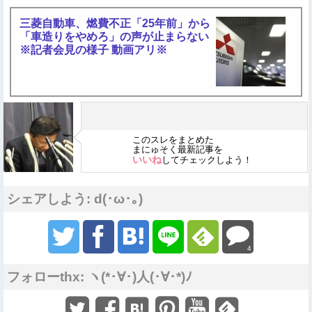
三菱自動車、燃費不正「25年前」から
「車造りをやめろ」の声が止まらない
※記者会見の様子 動画アリ※
このスレをまとめた
まにゅそく最新記事を
いいね
してチェックしよう！
シェアしよう: d(･ω･｡)
4
フォローthx: ヽ(*･∀･)人(･∀･*)ﾉ