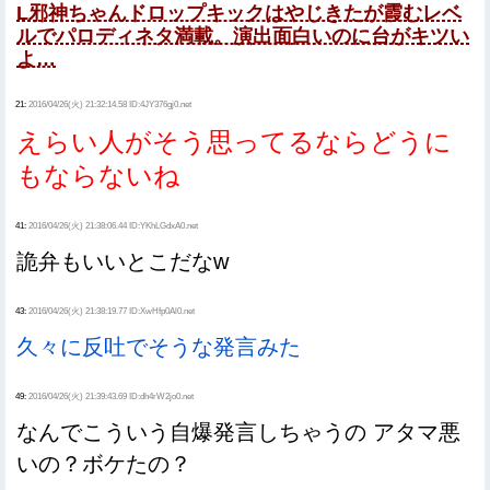
L邪神ちゃんドロップキックはやじきたが霞むレベ
ルでパロディネタ満載。演出面白いのに台がキツい
よ…
21:
2016/04/26(火) 21:32:14.58 ID:4JY376gj0.net
えらい人がそう思ってるならどうに
もならないね
41:
2016/04/26(火) 21:38:06.44 ID:YKhLGdxA0.net
詭弁もいいとこだなw
43:
2016/04/26(火) 21:38:19.77 ID:XwHfp0Al0.net
久々に反吐でそうな発言みた
49:
2016/04/26(火) 21:39:43.69 ID:dh4rW2jo0.net
なんでこういう自爆発言しちゃうの アタマ悪
いの？ボケたの？