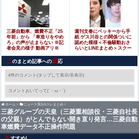
【緊急】性行為依存症、もう限界ｗｗ⇒！！
冷蔵庫あけたらパイナップルがあって友人が食ったら、友
三菱自動車、燃費不正「25
週刊文春にベッキーから手
人ところのジジイが買ったたくあんだったんだか
年前」から 「車造りをやめ
紙 ゲス川谷との関係ついに
ろ」の声が止まらない ※記
認めた模様＜不倫騒動おさ
者会見の様子 動画アリ※
らいとLINEまとめ＞スクー
手マン嫌がる彼氏持ちギャル「ねぇもうやめて！」⇒ マ○
プ連発の「週刊文春」の内
コは正直だった結果…
部事情
こ
反
のまとめ記事への
応
【画像】 引きこもり女さん、ドスケベザすぎるｗｗｗｗｗ
ｗｗｗｗｗ
4件のコメント(タップして表示/非表示)
フロム「ダークソウルを完結させるでー！」←お
コメントおいてって(´・ω・`)
おええやん
ホーム
ニュース系2chスレまとめ
スマホゲー業界、終わりの始まり…倒産件数が過去最多ペ
三菱グループの天皇（三菱重相談役・三菱自社長
ース「数億円かけても爆ﾀﾋ」
の父親）がとんでもない開き直り発言…三菱自動
養子だと知った10歳の息子から「本当の親に会いたい」と
車燃費データ不正操作問題
相談された。正直に答えたら夫婦関係が急変して…
お
すすめ!