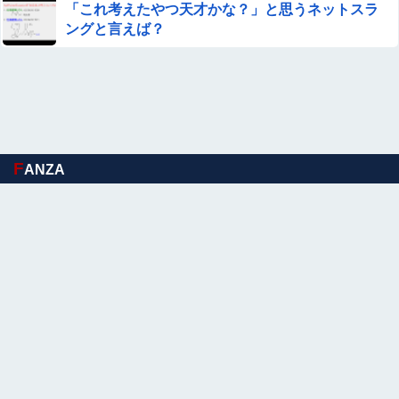
「これ考えたやつ天才かな？」と思うネットスラ
ングと言えば？
【腹筋崩壊】 見た瞬間吹いた画像を貼っていくスレｗｗｗ
ｗ
【艦これ】推し旅って結局何するイベントなの
【画像】 このハゲにやられたJKがたくさんいるという事
実
F
ANZA
【シコ画像】 巨乳女さん、混浴風呂でクッソエ口い身体を
見せびらかすｗｗｗｗｗｗｗｗｗｗｗ
【画像】 美少女「女性の皆さんへ。パンツを履かずにを履
いてみてください」
佐藤二朗、橋本愛との騒動で主演映画が完全白紙へｗｗｗ
ｗｗ
手を繋いで駆け寄るあやめんとさくたんが可愛す
ぎる！！！【乃木坂46】他
Sponsored Link