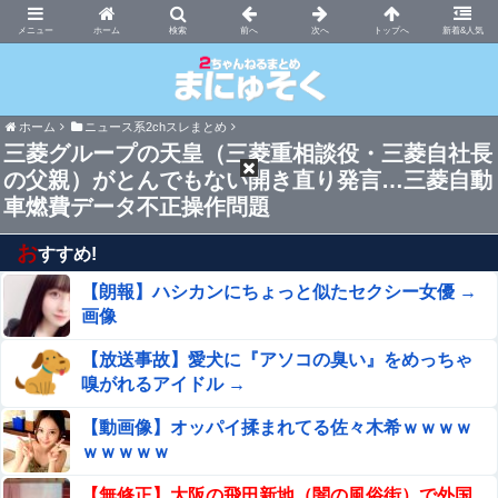
まにゅそく 2chまとめニュース速報VIP
ホーム
新着&人気
ホーム
ニュース系2chスレまとめ
三菱グループの天皇（三菱重相談役・三菱自社長
の父親）がとんでもない開き直り発言…三菱自動
車燃費データ不正操作問題
お
すすめ!
【朗報】ハシカンにちょっと似たセクシー女優 →
画像
【放送事故】愛犬に『アソコの臭い』をめっちゃ
嗅がれるアイドル →
【動画像】オッパイ揉まれてる佐々木希ｗｗｗｗ
ｗｗｗｗｗ
【無修正】大阪の飛田新地（闇の風俗街）で外国