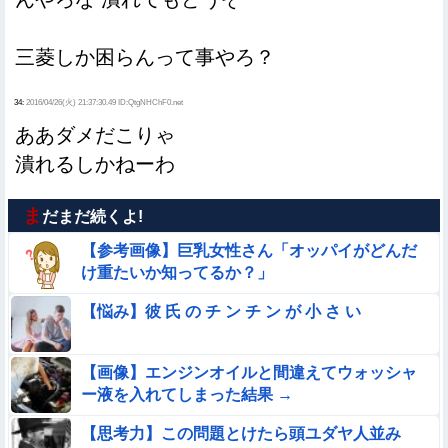
三菱しか困らんって事やろ？
34:
2016/04/26(火) 21:37:30.49 ID:QtgNHChF0.net
ああダメだこりゃ
潰れるしかねーわ
ま
だまだ続くよ!
【参考画像】巨乳女性さん「オッパイがどんだ
け重たいか知ってるか？」
【悩み】彼 氏 の チ ン チ ン が 小 さ い
【画像】エンジンオイルと間違えてウォッシャ
ー液を入れてしまった結果 →
【思考力】この問題とけたら頭ユダヤ人並み