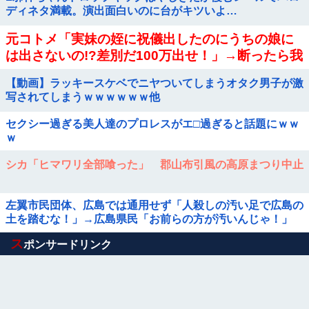
ディネタ満載。演出面白いのに台がキツいよ…
元コトメ「実妹の姪に祝儀出したのにうちの娘に
は出さないの!?差別だ100万出せ！」→断ったら我
が家に侵入して1000万相当の宝飾品を泥＆夫の形
【動画】ラッキースケベでニヤついてしまうオタク男子が激
見を破壊！
写されてしまうｗｗｗｗｗｗ他
セクシー過ぎる美人達のプロレスがエ□過ぎると話題にｗｗ
ｗ
シカ「ヒマワリ全部喰った」 郡山布引風の高原まつり中止
左翼市民団体、広島では通用せず「人殺しの汚い足で広島の
土を踏むな！」→広島県民「お前らの方が汚いんじゃ！」
「ワシらが広島県民じゃ」
Powered by livedoor 相互RSS
ス
ポンサードリンク