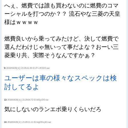
へぇ、燃費では誰も買わないのに燃費のコマ
ーシャルを打つのか？？ 流石やな三菱の天皇
様はｗｗｗｗ
燃費良いから乗ってみたけど、決して燃費で
選んだわけじゃ無いって事だよな？おーい三
菱乗り共、実際そうなんですかぁ？
9:
2016/04/26(火) 21:26:41.99 ID:iP+rfKSD0.net
ユーザーは車の様々なスペックは検
討してるよ
13:
2016/04/26(火) 21:29:04.72 ID:bfI2ylZI0.net
気にしないのランエボ乗りくらいだろ
14:
2016/04/26(火) 21:29:11.11 ID:htgODnj3O.net