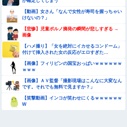
が確定してしまう
【動画】ピザ屋のバイト女、クッソせこい『ツマミ食い』をし
【動画】女さん「なんで女性が寿司を握っちゃい
て炎上
けないの？」
【動画】白人「日本で一番美味い食べ物はこれな、試してみ
【悲惨】児童ポルノ摘発の瞬間が悲しすぎる →
ろ！飛ぶぞ」
画像
【動画あり】ボーイッシュ美少女「どうしたん？おっぱい揉
む？❤」
【ハメ撮り】「女を絶対にイカせるコンドーム」
付けて挿入された女の反応がエロすぎた…
【悩み相談】昭和の高1女子さん、夏の体験談ｗｗｗｗｗｗｗ
ｗ
【画像】フィリピンの国宝おっぱいｗｗｗｗｗｗ
★★同格のように語られてるけど実際は『雲泥の差』があるも
ｗｗｗ
のと言えば？
【画像】ＡＶ監督「撮影現場はこんなに大変なん
【画像】新人AV女優さん、ジブリキャラのコスプレでチンポ
です。それでも無料で見ますか？」
を硬めてくるｗｗｗｗｗｗｗ
【参考画像】脱がしたら『残念オッパイ』を褒める時の模範解
【笑撃動画】インコが笑わせにくるｗｗｗｗｗｗ
答
W
【動画】こういう貧乳の陰女と付き合えますかｗｗｗｗｗｗｗ
【朗報】メンヘラ女の子、可愛すぎると話題にｗｗｗｗｗｗｗ