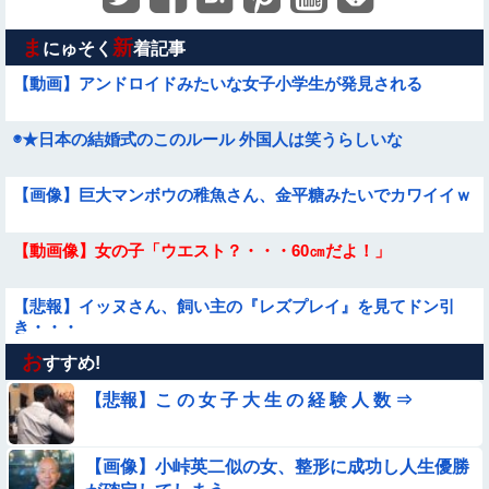
ま
新
にゅそく
着記事
【動画】アンドロイドみたいな女子小学生が発見される
◉★日本の結婚式のこのルール 外国人は笑うらしいな
【画像】巨大マンボウの稚魚さん、金平糖みたいでカワイイｗ
【動画像】女の子「ウエスト？・・・60㎝だよ！」
【悲報】イッヌさん、飼い主の『レズプレイ』を見てドン引
き・・・
お
【動画】デブの喧嘩 ガチでヤバい……
すすめ!
【悲報】こ の 女 子 大 生 の 経 験 人 数 ⇒
★★昨晩、久しぶりに嫁とセックスしたんだが・・・
【画像】小峠英二似の女、整形に成功し人生優勝
【動画】力士さん、ボクサーをボコってしまう