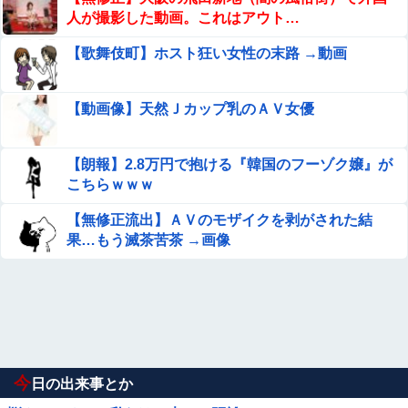
人が撮影した動画。これはアウト…
【歌舞伎町】ホスト狂い女性の末路 →動画
【動画像】天然Ｊカップ乳のＡＶ女優
【朗報】2.8万円で抱ける『韓国のフーゾク嬢』が
こちらｗｗｗ
【無修正流出】ＡＶのモザイクを剥がされた結
果…もう滅茶苦茶 →画像
今
日の出来事とか