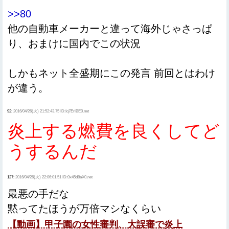
>>80
他の自動車メーカーと違って海外じゃさっぱ
り、おまけに国内でこの状況
しかもネット全盛期にこの発言 前回とはわけ
が違う。
92:
2016/04/26(火) 21:52:43.75 ID:Iq7ErlBE0.net
炎上する燃費を良くしてど
うするんだ
127:
2016/04/26(火) 22:06:01.51 ID:0x45d8aX0.net
最悪の手だな
黙ってたほうが万倍マシなくらい
【動画】甲子園の女性審判、大誤審で炎上