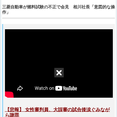
三菱自動車が燃料試験の不正で会見 相川社長「意図的な操
作」
【悲報】 女性審判員、大誤審の試合後涙ぐみなが
ら謝罪