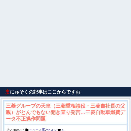
ま
にゅそくの記事はここからですお
三菱グループの天皇（三菱重相談役・三菱自社長の父
親）がとんでもない開き直り発言…三菱自動車燃費デ
ータ不正操作問題
2016/4/27
ニュース系2chスレ
4