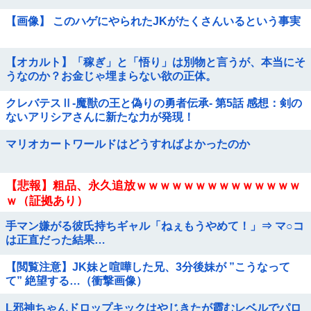
【画像】 このハゲにやられたJKがたくさんいるという事実
【オカルト】「稼ぎ」と「悟り」は別物と言うが、本当にそ
うなのか？お金じゃ埋まらない欲の正体。
クレバテスⅡ-魔獣の王と偽りの勇者伝承- 第5話 感想：剣の
ないアリシアさんに新たな力が発現！
マリオカートワールドはどうすればよかったのか
【悲報】粗品、永久追放ｗｗｗｗｗｗｗｗｗｗｗｗｗｗ
ｗ（証拠あり）
手マン嫌がる彼氏持ちギャル「ねぇもうやめて！」⇒ マ○コ
は正直だった結果…
【閲覧注意】JK妹と喧嘩した兄、3分後妹が ”こうなって
て” 絶望する…（衝撃画像）
L邪神ちゃんドロップキックはやじきたが霞むレベルでパロ