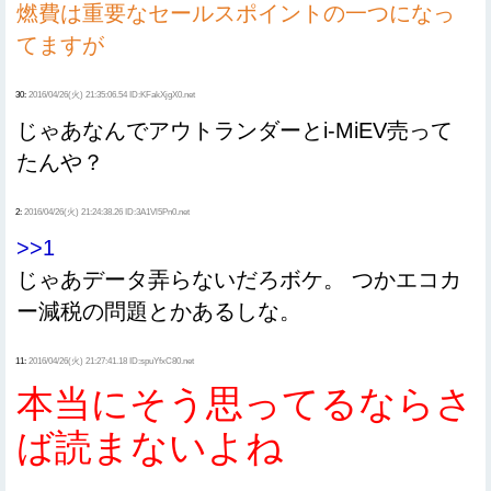
燃費は重要なセールスポイントの一つになっ
てますが
30:
2016/04/26(火) 21:35:06.54 ID:KFakXjgX0.net
じゃあなんでアウトランダーとi-MiEV売って
たんや？
2:
2016/04/26(火) 21:24:38.26 ID:3A1Vl5Pn0.net
>>1
じゃあデータ弄らないだろボケ。 つかエコカ
ー減税の問題とかあるしな。
11:
2016/04/26(火) 21:27:41.18 ID:spuYfxC80.net
本当にそう思ってるならさ
ば読まないよね