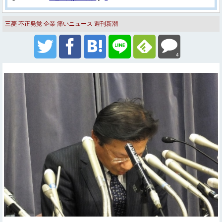
三菱
不正発覚
企業
痛いニュース
週刊新潮
4