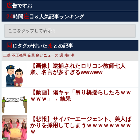
広
【悲報】日本円、「日米協調介入」すら無効化してしまう
告ですお
ｗｗｗｗｗ
24
注
時間
目＆人気記事ランキング
【朗報】菅直人元総理、再評価されるｗｗｗｗｗｗｗｗｗ
ｗｗｗｗｗｗｗｗｗ
ここをタップして表示！
クレバテスⅡ-魔獣の王と偽りの勇者伝承- 第5話 感想：剣
同
ま
じタグが付いた
とめ記事
のないアリシアさんに新たな力が発現！
三菱
不正発覚
企業
痛いニュース
週刊新潮
【画像】女さん、ミニ過ぎる浴衣を着た写真を投稿して叩
【画像】逮捕されたロリコン教師七人
かれるｗｗｗｗ
衆、名言が多すぎるwwwww
【避難所】キッチンカー、から揚げや麺類提供 40代女性
「最高、パン中心の生活には飽き飽きしていて、野菜不足
も感じていた」→時事通信タイトル「パン...
【動画】陽キャ「吊り橋揺らしたろｗｗ
【悲報】粗品、永久追放ｗｗｗｗｗｗｗｗｗｗｗｗｗｗｗ
ｗｗｗ」→ 結果
（証拠あり）
【悲報】「片親の女だけはやめとけ」という風潮、広
【悲報】サイバーエージェント、美人ば
まりつつある
かりを採用してしまうｗｗｗｗｗｗｗｗ
ｗ
女芸人の吉住さん（36）メイクしたら普通に美人の部類だ