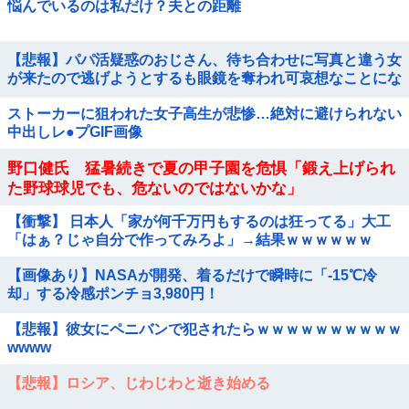
悩んでいるのは私だけ？夫との距離
【悲報】パパ活疑惑のおじさん、待ち合わせに写真と違う女
が来たので逃げようとするも眼鏡を奪われ可哀想なことにな
っているところを激写されてしまう…
ストーカーに狙われた女子高生が悲惨…絶対に避けられない
中出しレ●プGIF画像
野口健氏 猛暑続きで夏の甲子園を危惧「鍛え上げられ
た野球球児でも、危ないのではないかな」
【衝撃】 日本人「家が何千万円もするのは狂ってる」大工
「はぁ？じゃ自分で作ってみろよ」→結果ｗｗｗｗｗｗ
【画像あり】NASAが開発、着るだけで瞬時に「-15℃冷
却」する冷感ポンチョ3,980円！
【悲報】彼女にペニバンで犯されたらｗｗｗｗｗｗｗｗｗｗ
wwww
【悲報】ロシア、じわじわと逝き始める