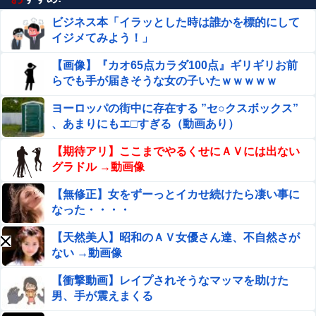
【画像】 JCさん、足漕ぎボートで回遊中にアソコがモロ
見えになってしまうｗｗｗ
ビジネス本「イラッとした時は誰かを標的にして
イジメてみよう！」
【正論】ホリエモン、移民受け入れ反対派にブチギレ→ス
タジオ誰も反論できず沈黙
【画像】『カオ65点カラダ100点』ギリギリお前
らでも手が届きそうな女の子いたｗｗｗｗｗ
同僚の美人に土下座して必死に頼んだらこうなるwww
ヨーロッパの街中に存在する ”セ○クスボックス”
、あまりにもエ□すぎる（動画あり）
最新の日本人が減り、外国人が増えた街市ランキングをご
覧下さい→5位川口市、4位京都市、ではトップ3は❓
【期待アリ】ここまでやるくせにＡＶには出ない
グラドル →動画像
ストーカーに狙われた女子高生が悲惨…絶対に避けられな
い中出しレ●プGIF画像
【無修正】女をずーっとイカせ続けたら凄い事に
なった・・・・
【悲報】 飛行機のパイロットさん、「駅弁」を食べてい
ることがバレる……
【天然美人】昭和のＡＶ女優さん達、不自然さが
ない →動画像
【悲報】彼女にペニバンで犯されたらｗｗｗｗｗｗｗｗｗ
ｗwwww
【衝撃動画】レイプされそうなマッマを助けた
男、手が震えまくる
【悲報】女の子、被災地に大量の「手作りおにぎり」を届
けるｗｗｗｗ