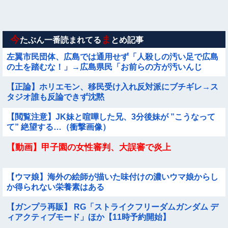
ｗｗｗｗ
【動画】野犬の群れに襲われた男性、とんでもない方法で制圧
するｗｗｗｗｗｗｗ
今
ま
たぶん一番読まれてる
とめ記事
左翼市民団体、広島では通用せず「人殺しの汚い足で広島
の土を踏むな！」→広島県民「お前らの方が汚いんじ
ゃ！」「ワシらが広島県民じゃ」
【正論】ホリエモン、移民受け入れ反対派にブチギレ→ス
タジオ誰も反論できず沈黙
【閲覧注意】JK妹と喧嘩した兄、3分後妹が ”こうなって
て” 絶望する…（衝撃画像）
【動画】甲子園の女性審判、大誤審で炎上
【ウマ娘】海外の絵師が描いた味付けの濃いウマ娘からし
か得られない栄養素はある
【ガンプラ再販】 RG「ストライクフリーダムガンダム デ
ィアクティブモード」ほか【11時予約開始】