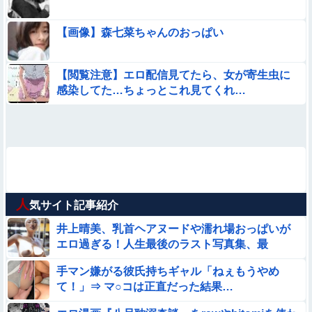
【画像】森七菜ちゃんのおっぱい
【閲覧注意】エロ配信見てたら、女が寄生虫に
感染してた…ちょっとこれ見てくれ…
人
気サイト記事紹介
井上晴美、乳首ヘアヌードや濡れ場おっぱいが
エロ過ぎる！人生最後のラスト写真集、最
高！！
手マン嫌がる彼氏持ちギャル「ねぇもうやめ
て！」⇒ マ○コは正直だった結果…