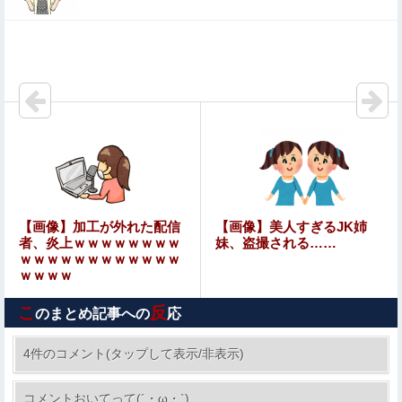
ワイ、「着衣おっばい」でしか抜けない体質になってしま
うｗｗｗｗｗ
【悲報】ちいかわ作者さん、「総額30億超」の大豪邸を建
てる！？ｗｗｗｗｗ
【画像】キングダムの河了貂、「あったけぇ壁」に引き続
き更に味方をぶっ殺す作戦を実行する
【動画】 ”別れさせ屋” のセ○クス、凄すぎるｗｗｗ そり
ゃ肉便器に堕ちるわｗｗｗ
森川ジョージ「みい山アンチは正義を主張する前に漫画の
【画像】加工が外れた配信
【画像】美人すぎるJK姉
無断転載をやめろよ」←これwwww
者、炎上ｗｗｗｗｗｗｗｗ
妹、盗撮される……
ｗｗｗｗｗｗｗｗｗｗｗｗ
ｗｗｗｗ
しょっぱいラーメンの汁を残したら隣のおっさんに「何故
残す！」と怒鳴られた……友人にも「スープが本体だろあ
こ
反
り得ない」と説教されたんだが、塩分過剰だし味の好みは
のまとめ記事への
応
ワンピース尾田っち「僕とその辺の連載作家は同じく『漫
自由だろ！
画家』と呼ばれるけど、それが不満で。」
4件のコメント(タップして表示/非表示)
ひろゆき「出馬する気ないから話さなかった」妻
コメントおいてって(´・ω・`)