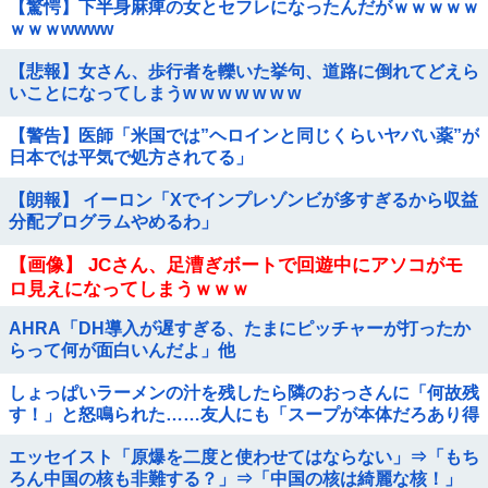
【驚愕】下半身麻痺の女とセフレになったんだがｗｗｗｗｗ
ｗｗｗwwww
【悲報】女さん、歩行者を轢いた挙句、道路に倒れてどえら
いことになってしまうw w w w w w w
【警告】医師「米国では”ヘロインと同じくらいヤバい薬”が
日本では平気で処方されてる」
【朗報】 イーロン「Xでインプレゾンビが多すぎるから収益
分配プログラムやめるわ」
【画像】 JCさん、足漕ぎボートで回遊中にアソコがモ
ロ見えになってしまうｗｗｗ
AHRA「DH導入が遅すぎる、たまにピッチャーが打ったか
らって何が面白いんだよ」他
しょっぱいラーメンの汁を残したら隣のおっさんに「何故残
す！」と怒鳴られた……友人にも「スープが本体だろあり得
ない」と説教されたんだが、塩分過剰だし味の好みは自由だ
エッセイスト「原爆を二度と使わせてはならない」⇒「もち
ろ！
ろん中国の核も非難する？」⇒「中国の核は綺麗な核！」