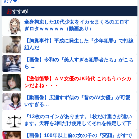
む？❤」
お
【動画】アンドロイドみたいな女子小学生が発見される
すすめ!
全身拘束した10代少女をイカセまくるのエロす
★★同格のように語られてるけど実際は『雲泥の差』があるも
ぎロタｗｗｗｗｗ（動画あり）
のと言えば？
【胸糞事件】平成に発生した『少年犯罪』で打線
【画像】新人AV女優さん、ジブリキャラのコスプレでチンポ
組んだ
を硬めてくるｗｗｗｗｗｗｗ
【画像】巨大マンボウの稚魚さん、金平糖みたいでカワイイｗ
【画像】令和の『美人すぎる犯罪者たち』がこち
ら →
【動画】デブの喧嘩 ガチでヤバい……
【激似衝撃】ＡＶ女優のJK時代 これもうハシカ
ンだよね・・・
【朗報】メンヘラ女の子、可愛すぎると話題にｗｗｗｗｗｗｗ
ｗｗｗｗ
【動画像】広瀬すず似の『昔のAV女優』が可愛
いすぎる…
【動画】白人「日本で一番美味い食べ物はこれな、試してみ
ろ！飛ぶぞ」
『13枚のコインがあります。1枚だけ重さが違い
【動画】こういう貧乳の陰女と付き合えますかｗｗｗｗｗｗｗ
ます。天秤を3回だけ使用してそれを特定して下
さい。』
【画像】100年以上前の女の子の『変顔』がすで
【動画像】女の子「ウエスト？・・・60㎝だよ！」