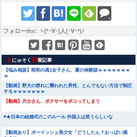
4
フォローthx: ヽ(*･∀･)人(･∀･*)ﾉ
ま
新
にゅそく
着記事
【悩み相談】昭和の高1女子さん、夏の体験談ｗｗｗｗｗｗｗ
ｗ
【動画】野犬の群れに襲われた男性、とんでもない方法で制圧
するｗｗｗｗｗｗｗ
【動画】力士さん、ボクサーをボコってしまう
◉★日本の結婚式のこのルール 外国人は笑うらしいな
【動画あり】ボーイッシュ美少女「どうしたん？おっぱい揉