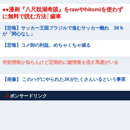
●●漫画『八尺耽溺奇談』をrawやhitomiを使わず
に無料で読む方法│歯車
【悲報】サッカー王国ブラジルで進むサッカー離れ 36％
が「関心なし」
【悲報】コメ卸の利益、めちゃくちゃ減る
何処情報か知らんけど定期的に嘘情報を流す馬鹿がいる
【画像】 このハゲにやられたJKがたくさんいるという事実
Powered by livedoor 相互RSS
ス
ポンサードリンク