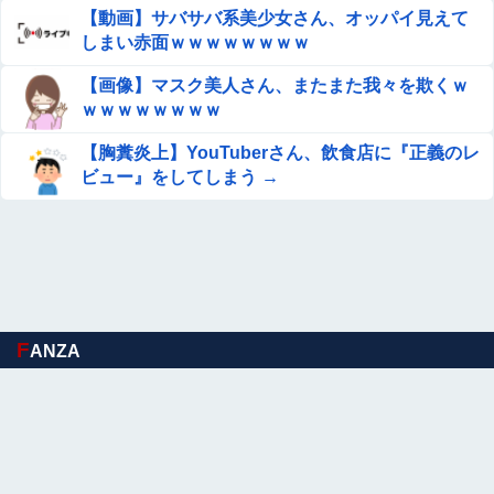
【正論】ホリエモン、移民受け入れ反対派にブチギレ→ス
【動画】サバサバ系美少女さん、オッパイ見えて
タジオ誰も反論できず沈黙
しまい赤面ｗｗｗｗｗｗｗｗ
【動画】金髪JKのプリケツ、レベチｗｗｗ
【画像】マスク美人さん、またまた我々を欺くｗ
ｗｗｗｗｗｗｗｗ
フランス人「欲張りすぎだ」中村敬斗、ランス残留の可能
【胸糞炎上】YouTuberさん、飲食店に『正義のレ
性を会長が示唆！移籍金が交渉の壁に..現地サポの本音が
ビュー』をしてしまう →
これ！【海外の反応】
【悲報】NGT48三村妃乃さんの、選抜落ちは可哀想だよ
ね！？【NGT48 12thシングル10月28日発売】
●●漫画『八尺耽溺奇談』をrawやhitomiを使わずに無料で
読む方法│歯車
【ガンプラ再販】 RG「ストライクフリーダムガンダム デ
F
ANZA
ィアクティブモード」ほか【11時予約開始】
【8月LOH】もしかしてコンセアイ弱い？
【閲覧注意】JK妹と喧嘩した兄、3分後妹が ”こうなって
Sponsored Link
て” 絶望する…（衝撃画像）