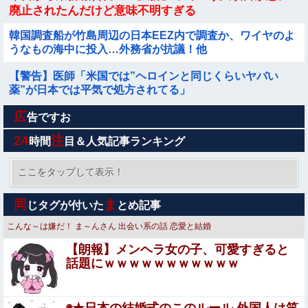
廃止されたんだけど意味不明すぎる
韓国調査船が竹島周辺の日本EEZ内で調査か、ワイヤのよ
うなもの海中に投入…外務省が抗議！他
【警告】医師「米国では”ヘロインと同じくらいヤバい
薬”が日本では平気で処方されてる」
広
【画像】 このハゲにやられたJKがたくさんいるという事
告ですお
実
24
注
時間
目＆人気記事ランキング
【驚愕】下半身麻痺の女とセフレになったんだがｗｗｗｗ
ｗｗｗｗwwww
ここをタップして表示！
女芸人の吉住さん（36）メイクしたら普通に美人の部類だ
同
ま
じタグが付いた
とめ記事
ったと判明ｗｗｗｗｗｗｗｗｗ
こんな～は嫌だ！
ま～んさん
出会い系の話
恋愛と結婚
【警告】医師「米国では”ヘロインと同じくらいヤバい
【朗報】メンヘラ女の子、可愛すぎると
薬”が日本では平気で処方されてる」
話題にｗｗｗｗｗｗｗｗｗｗｗ
【画像】 JCさん、足漕ぎボートで回遊中にアソコがモロ
見えになってしまうｗｗｗ
◉★日本の結婚式のこのルール 外国人は笑