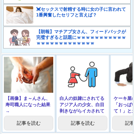
💓セックスで射精する時に女の子に言われて
1番興奮したセリフと言えば？
【朗報】マチアプ女さん、フィードバックが
完璧すぎると話題にｗｗｗｗｗｗｗｗｗｗｗ
ｗｗｗｗｗｗｗｗｗｗｗｗｗ
【画像】ま～んさん、
白人の奴隷にされてる
ケーキ屋
寿司職人になった結果
アジア人の少女、白目
「おっぱ
→
剥きながらイカされて
て！」と
しまう…
でみた結
記事を読む
記事を読む
記