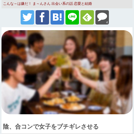
こんな～は嫌だ！
ま～んさん
出会い系の話
恋愛と結婚
4
陰、合コンで女子をブチギレさせる