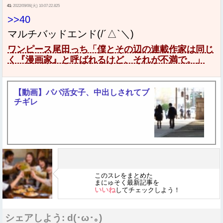
41:
2022/09/06(火) 10:07:22.825
>>40
マルチバッドエンド(/´△`＼)
ワンピース尾田っち「僕とその辺の連載作家は同じ
く『漫画家』と呼ばれるけど、それが不満で。」
【動画】パパ活女子、中出しされてブ
チギレ
このスレをまとめた
まにゅそく最新記事を
いいね
してチェックしよう！
シェアしよう: d(･ω･｡)