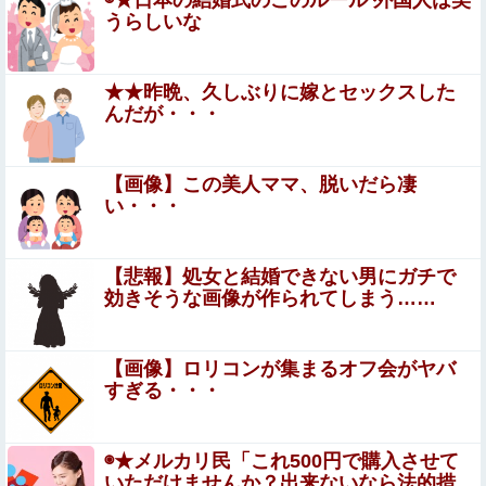
【画像】ロリコン大好き部、ワイのフォルダが火を噴くぜ
うらしいな
🍄💦
【悲報】女さん、歩行者を轢いた挙句、道路に倒れて
★★昨晩、久しぶりに嫁とセックスした
どえらいことになってしまうw w w w w w w
んだが・・・
本田望結、お○ぱいがでかすぎて浴衣を突き破ってしま
う…
【画像】この美人ママ、脱いだら凄
い・・・
【動画】DJI Neo2で釣りの自撮りをしようとした男の悲
劇（ノ∇`）
ギター演奏のバイト先だったフラメンコ教室の先生と結婚
【悲報】処女と結婚できない男にガチで
が決まった すると生徒達から「なんであんたなんかと」等
効きそうな画像が作られてしまう……
非難轟々 → どんどん冷めた俺は「じゃあやめます」と結
渡邊渚さん「私がPTSDと診断された当時、世間
婚を撤回し…
はまだPTSDという言葉は浸透されていませんで
【画像】ロリコンが集まるオフ会がヤバ
すぎる・・・
した」
【衝撃】 日本人が減り「外国人が増えた」市区町村ランキ
ング…TOP5がこちらｗｗｗｗｗｗ
◉★メルカリ民「これ500円で購入させて
今日撮れたK大学文〇学部JD1年のフｏラシーンがコチラ
いただけませんか？出来ないなら法的措