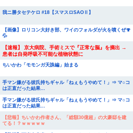
我ニ勝タセテケロ #18【スマスロSAOⅡ】
【画像】ロリコン大好き部、ワイのフォルダが火を噴くぜ🍄
💦
【速報】 京大病院、手術ミスで『正常な脳』を摘出 →
患者は自発呼吸不可能な植物状態に
ちいかわ「モモンガ天誅編」始まる
手マン嫌がる彼氏持ちギャル「ねぇもうやめて！」⇒ マ○コ
は正直だった結果…
手マン嫌がる彼氏持ちギャル「ねぇもうやめて！」⇒ マ○コ
は正直だった結果…
【悲報】ちいかわ作者さん、「総額30億超」の大豪邸を建
てる！？ｗｗｗｗｗ