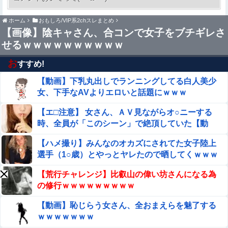
「それでも不誠実だろ」→離婚協議へｗｗｗｗｗ
ホーム
おもしろ/VIP系2chスレまとめ
【原神】先行動画のオデット強過ぎだろ 瑞希オデットが予
【画像】陰キャさん、合コンで女子をブチギレさ
想以上に使えそうで良かった
せるｗｗｗｗｗｗｗｗｗｗ
【朗報】 イーロン「Xでインプレゾンビが多すぎるから収
益分配プログラムやめるわ」
お
すすめ!
【動画】下乳丸出しでランニングしてる白人美少
【速報】蓮舫「蓮舫だから叩いて良いという報道」 ネット
「高市だから叩いて良いをやってるのがお前だろ」他
女、下手なAVよりエロいと話題にｗｗｗ
【悲報】嵐の活動休止の影響か…相葉雅紀のレコメンが9
【エ□注意】 女さん、ＡＶ見ながらオ○ニーする
月いっぱいで終了へ他
時、全員が「このシーン」で絶頂していた【動
画】
【画像】 引きこもり女さん、ドスケベザすぎるｗｗｗ
【ハメ撮り】みんなのオカズにされてた女子陸上
ｗｗｗｗｗｗｗ
選手（1○歳）とやっとヤレたので晒してくｗｗｗ
エッセイスト「原爆を二度と使わせてはならない」⇒「も
【荒行チャレンジ】比叡山の偉い坊さんになる為
ちろん中国の核も非難する？」⇒「中国の核は綺麗な
の修行ｗｗｗｗｗｗｗｗｗ
核！」
【悲報】コメ卸大手さん、営業利益83％減 高値で買い込
【動画】恥じらう女さん、全おまえらを魅了する
んだ米が売れず「損切り祭り」開幕へ
ｗｗｗｗｗｗｗ