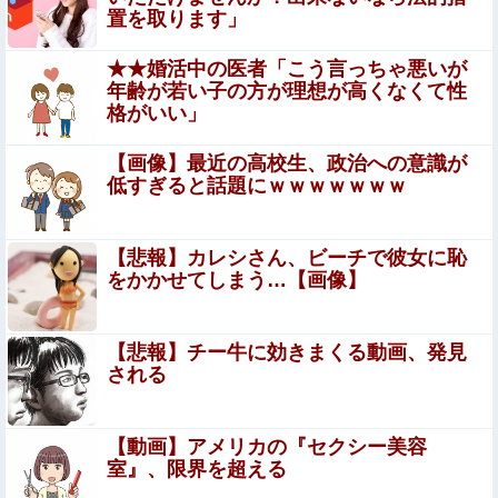
置を取ります」
手マン嫌がる彼氏持ちギャル「ねぇもうやめて！」⇒ マ○
★★婚活中の医者「こう言っちゃ悪いが
コは正直だった結果…
年齢が若い子の方が理想が高くなくて性
格がいい」
左翼市民団体、広島では通用せず「人殺しの汚い足で広島
の土を踏むな！」→広島県民「お前らの方が汚いんじ
【画像】最近の高校生、政治への意識が
ゃ！」「ワシらが広島県民じゃ」
33歳くらいから太ったせいか加齢で＊が緩んだのかチョビ
低すぎると話題にｗｗｗｗｗｗｗ
ッと漏れるようになった
HRC（ホンダ・レーシング）折原氏「以前のF1プロジェ
【悲報】カレシさん、ビーチで彼女に恥
クトを経験した専門家を何人か呼び戻しました」
をかかせてしまう…【画像】
エロ漫画『八尺耽溺奇談』をrawやhitomiを使わずに無料
で読む方法│歯車
【悲報】チー牛に効きまくる動画、発見
される
【閲覧注意】人妻がヌード動画を公開 ⇒ ネット民「赤ち
ゃんに絶対に母乳を上げないで！」（衝撃動画）
【動画】アメリカの『セクシー美容
友廣南実アナ 海に落ちてパンツが透けてしまうハプ
室』、限界を超える
ニング！！【GIF動画あり】