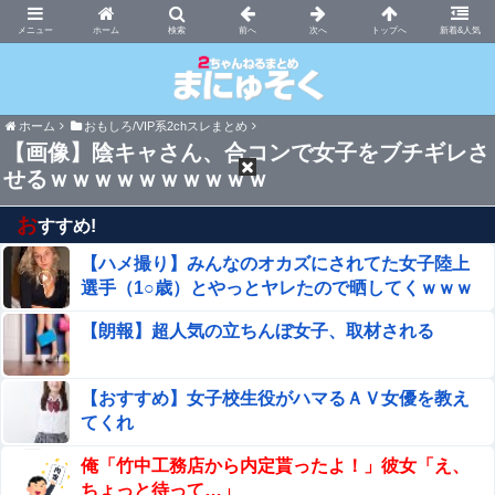
まにゅそく 2chまとめニュース速報VIP
ホーム
新着&人気
ホーム
おもしろ/VIP系2chスレまとめ
【画像】陰キャさん、合コンで女子をブチギレさ
せるｗｗｗｗｗｗｗｗｗｗ
お
すすめ!
【ハメ撮り】みんなのオカズにされてた女子陸上
選手（1○歳）とやっとヤレたので晒してくｗｗｗ
【朗報】超人気の立ちんぼ女子、取材される
【おすすめ】女子校生役がハマるＡＶ女優を教え
てくれ
俺「竹中工務店から内定貰ったよ！」彼女「え、
ちょっと待って…」