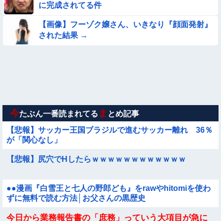
に完成されてる件
【悲報】イッヌさん、飼い主の『レズプレイ』を見てドン引
【画像】フーゾク嬢さん、いきなり『顔面発射』
き・・・
された結果 →
★★昨晩、久しぶりに嫁とセックスしたんだが・・・
【動画】美少女4人組の20年後の姿がヤバいwwwwww
【動画】ピザ屋のバイト女、クッソせこい『ツマミ食い』をし
て炎上
今
ま
たぶん一番読まれてる
とめ記事
【悲報】サッカー王国ブラジルで進むサッカー離れ 36％
が「関心なし」
【悲報】尻穴でHしたらｗｗｗｗｗｗｗｗｗｗｗｗ
●●漫画『白雪王と七人の野郎ども』をrawやhitomiを使わ
ずに無料で読む方法│お父さんの黒歴史
今日から業務報告書の「庶務」っていう大項目が急に