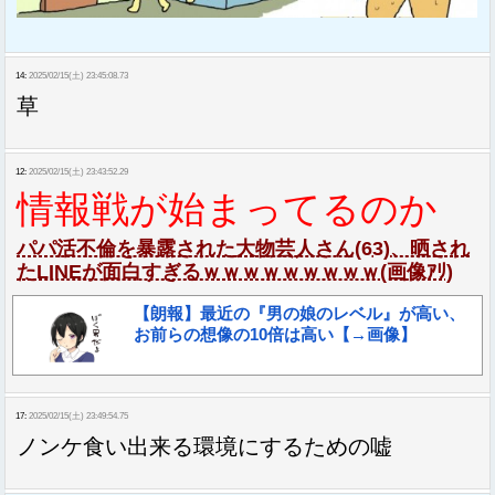
14:
2025/02/15(土) 23:45:08.73
草
12:
2025/02/15(土) 23:43:52.29
情報戦が始まってるのか
パパ活不倫を暴露された大物芸人さん(63)、晒され
たLINEが面白すぎるｗｗｗｗｗｗｗｗｗ(画像ｱﾘ)
【朗報】最近の『男の娘のレベル』が高い、
お前らの想像の10倍は高い【→画像】
17:
2025/02/15(土) 23:49:54.75
ノンケ食い出来る環境にするための嘘