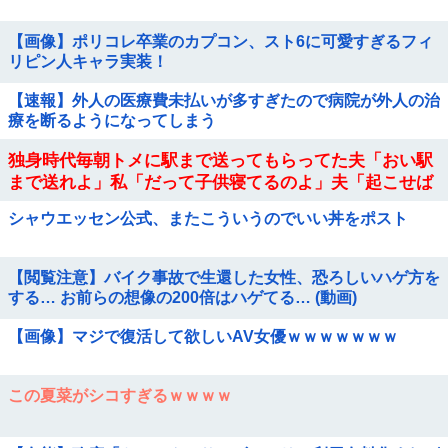
【画像】ポリコレ卒業のカプコン、スト6に可愛すぎるフィ
リピン人キャラ実装！
【速報】外人の医療費未払いが多すぎたので病院が外人の治
療を断るようになってしまう
独身時代毎朝トメに駅まで送ってもらってた夫「おい駅
まで送れよ」私「だって子供寝てるのよ」夫「起こせば
いいだろ！」私「歩いて行ける距離でしょう！」夫「俺
シャウエッセン公式、またこういうのでいい丼をポスト
は仕事なんだぞ！」
【閲覧注意】バイク事故で生還した女性、恐ろしいハゲ方を
する… お前らの想像の200倍はハゲてる… (動画)
【画像】マジで復活して欲しいAV女優ｗｗｗｗｗｗｗ
この夏菜がシコすぎるｗｗｗｗ