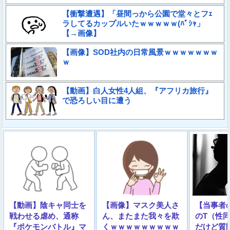
【衝撃遭遇】「昼間っから公園で堂々とフｪ
ラしてるカップルいたｗｗｗｗｗ(ﾊﾟｼｬ」
【→画像】
【画像】SOD社内の日常風景ｗｗｗｗｗｗｗ
ｗ
【動画】白人女性4人組、『アフリカ旅行』
で恐ろしい目に遭う
【動画】陰キャ同士を
【画像】マスク美人さ
【当事者の
戦わせる虐め、通称
ん、またまた我々を欺
のT（性
『ポケモンバトル』マ
くｗｗｗｗｗｗｗｗｗ
だけど質