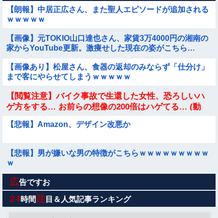
【朗報】中居正広さん、また聖人エピソードが追加される
ｗｗｗｗｗ
【画像】元TOKIO山口達也さん、家賃3万4000円の湘南の
家からYouTube更新。激痩せした現在の姿がこちら…
【画像あり】松屋さん、食器の返却のみならず「仕分け」
まで客にやらせてしまうｗｗｗｗｗ
【閲覧注意】バイク事故で生還した女性、恐ろしいハ
ゲ方をする… お前らの想像の200倍はハゲてる… (動
画)
【悲報】Amazon、デザイン改悪か
【悲報】男が嫌いな男の特徴がこちらｗｗｗｗｗｗｗｗｗ
ｗ
広
同僚の美人に土下座して必死に頼んだらこうなるｗｗｗ
告ですお
24
注
時間
目＆人気記事ランキング
PS4「FF7リメイク」ティファの戦闘シーンの詳細公開！