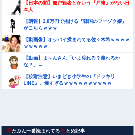
【日本の闇】無戸籍者とかいう『戸籍』がない日
本人
【画像】昔の日本人の水着、ゑっちｗｗｗｗｗｗｗ
【朗報】2.8万円で抱ける『韓国のフーゾク嬢』
がこちらｗｗｗ
【動画像】飛行機に『水銀』を持ち込めない理由がこれ【→】
【動画像】オッパイ揉まれてる佐々木希ｗｗｗｗ
【動画】韓国アイドルさん、ヱチヱチ限界点を超えてしまう
ｗｗｗｗｗ
【動画】ま～んさん「いま渡れる？渡れるか
【衝撃】ガチで『意識高い無能』が好きなワードと言えば？
な？」→
【ロマン】世界を動かした暗号ランキング
【狡猾注意】いまどき小学生の『ドッキリ
LINE』、怖すぎるｗｗｗｗｗｗｗｗｗｗ
【画像】プールに来てた水着JCたち どの娘を選ぶの？
【動画】美少女4人組の20年後の姿がヤバいwwwwww
【動画】中国の『上級の暮らし』がコレらしい
今
ま
たぶん一番読まれてる
とめ記事