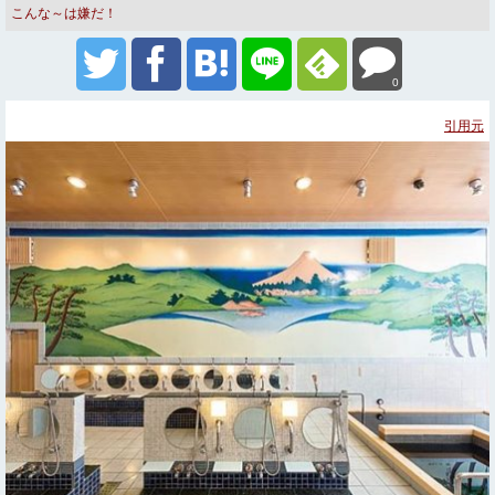
こんな～は嫌だ！
0
引用元