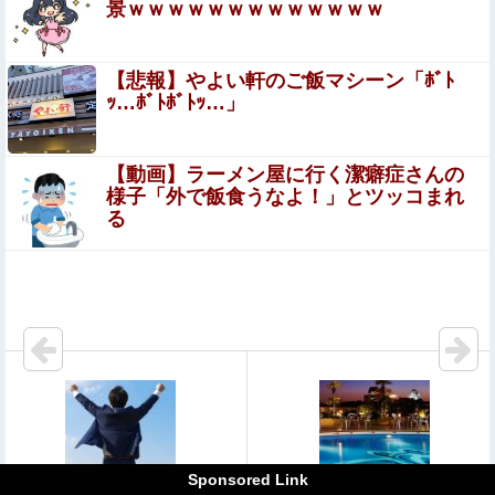
売りパニックを引き起こす
景ｗｗｗｗｗｗｗｗｗｗｗｗｗ
「隣に早く家建てろ」とうるさい義母。モデルハウス巡り
を報告したら「草刈り誰がするのw」と煽ってきたので…
【悲報】やよい軒のご飯マシーン「ﾎﾞﾄ
旦那が放った「一言」に義母オロオロｗｗ←嫌味を逆手に
ｯ…ﾎﾞﾄﾎﾞﾄｯ…」
【速報】外人の医療費未払いが多すぎたので病院が外人の
とった神対応すぎる
治療を断るようになってしまう
【動画】ラーメン屋に行く潔癖症さんの
【悲報】高野連「暑熱対策で第2試合は13:30プレイボ
様子「外で飯食うなよ！」とツッコまれ
ールや！」他
る
【閲覧注意】メキシコの街中で生配信した結果…麻薬カル
テルがやって来て、たった3秒で…（動画あり）
『I"s〈アイズ〉』の桂正和さん、とんでもなくエ●チなパ
ンツを描く。これもう芸術だろ
【衝撃】 「かわいい虫」ランキング、ついに発表される
【閲覧注意】元臆女キャバ嬢の首吊り自●配信、拡散され
まくって終わるｗｗｗｗｗｗｗ
Sponsored Link