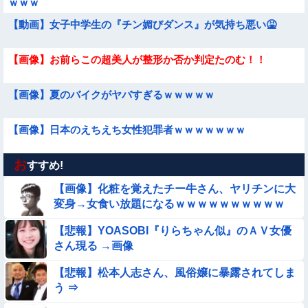
ｗｗｗ
【動画】女子中学生の『チン媚びダンス』が気持ち悪い🤮
【画像】お前らこの超美人が整形か否か判定たのむ！！
【画像】夏のバイクがヤバすぎるｗｗｗｗｗ
【画像】日本のえちえち女性犯罪者ｗｗｗｗｗｗｗ
お
【画像】女子高生「え待って、パパが隣りの車両いる。。。」
すすめ!
【画像】化粧を覚えたチー牛さん、ヤリチンに大
【動画】広島に落とされた『原子爆弾』の『再現動画』がこち
変身→女食い放題になるｗｗｗｗｗｗｗｗｗｗ
ら・・・
【悲報】YOASOBI『りらちゃん似』のＡＶ女優
【動画】小池栄子似のGカップ女子高生「知らないオジさんに
さん現る →画像
襲われてオッパイ揉まれた」
【動画】デブの喧嘩 ガチでヤバい……
【悲報】松本人志さん、風俗嬢に暴露されてしま
う ⇒
【画像】この美人ママ、脱いだら凄い・・・