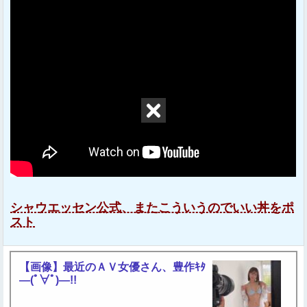
シャウエッセン公式、またこういうのでいい丼をポ
スト
【画像】最近のＡＶ女優さん、豊作ｷﾀ
―(ﾟ∀ﾟ)―!!