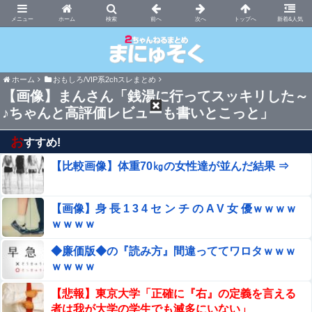
まにゅそく 2chまとめニュース速報VIP
ホーム
新着&人気
ホーム
おもしろ/VIP系2chスレまとめ
【画像】まんさん「銭湯に行ってスッキリした～
♪ちゃんと高評価レビューも書いとこっと」
お
すすめ!
【比較画像】体重70㎏の女性達が並んだ結果 ⇒
【画像】身 長 1 3 4 セ ン チ の A V 女 優ｗｗｗｗ
ｗｗｗｗ
◆廉価版◆の『読み方』間違っててワロタｗｗｗ
ｗｗｗｗ
【悲報】東京大学「正確に『右』の定義を言える
者は我が大学の学生でも滅多にいない」