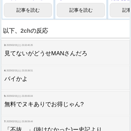
ジでえげつない
記事を読む
記事を読む
記
以下、2chの反応
3:
2025/02/15(土) 23:32:40.35
見てないがどうせMANさんだろ
4:
2025/02/15(土) 23:33:38.51
バイかよ
5:
2025/02/15(土) 23:35:00.04
無料でヌキありでお得じゃん?
7:
2025/02/15(土) 23:36:59.44
「不抜。」(抜けなかった)ー史記より