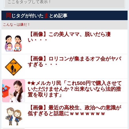
正拳突きやかかと落としがセクシーだ！
ここをタップして表示！
山田ゆり、AVデビュー＆乳首ヌードお●ぱいがエ□過ぎ
同
ま
じタグが付いた
とめ記事
る！Madonna超大型新人、セッ●ス解禁！（エ□動画）
こんな～は嫌だ！
飲酒強要・スーパーで盗み・反社自慢の毒叔母一家。法事
【画像】この美人ママ、脱いだら凄
でも虚偽の金銭要求と暴力で脅されトラウマに…祖母の死
い・・・
をきっかけに恐怖の親戚と「永久絶縁」を決意←自分の身
【速報】専門家「イオンモール熊本の爆心地に”こんなも
の安全を最優先にして大正解
の”があったんだけど…」
【画像】ロリコンが集まるオフ会がヤバ
【動画】高速道路を走行中の車からリアガラスが飛んでく
すぎる・・・
る事故(ﾟoﾟ)
【悲報】映画館の客、ほぼバイオテロレベルのやらか
◉★メルカリ民「これ500円で購入させて
しで観客が避難する事態にｗｗｗｗ
いただけませんか？出来ないなら法的措
置を取ります」
【閲覧注意】バイク事故で生還した女性、恐ろしいハゲ方
をする… お前らの想像の200倍はハゲてる… (動画)
【画像】最近の高校生、政治への意識が
低すぎると話題にｗｗｗｗｗｗｗ
【閲覧注意】メキシコの街中で生配信した結果…麻薬カル
テルがやって来て、たった3秒で…（動画あり）