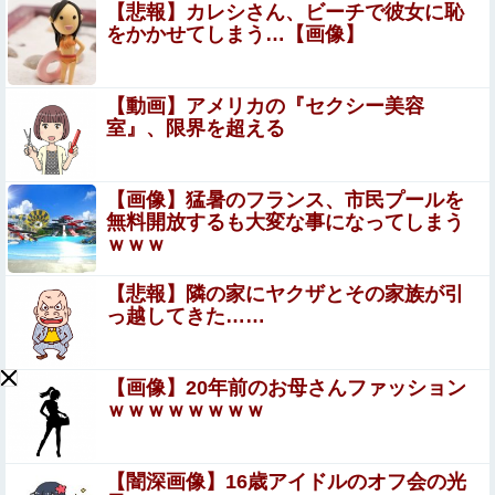
【悲報】 ヤニねこ、BPOで問題視されるｗｗｗｗｗｗｗ
【悲報】カレシさん、ビーチで彼女に恥
ｗｗｗｗｗｗ
をかかせてしまう…【画像】
【狂気】米政府「黒人の梅毒患者399人を治療せ
ず放置したらどうなるか見たろ！」→40年間続
【動画】アメリカの『セクシー美容
室』、限界を超える
けてしまう
【速報】パさん「平和を願う式典なのに防弾ガラスと防弾
バッグSP」安倍元首相の悲劇や石破前首相も同環境だっ
たことは忘れる他
【画像】猛暑のフランス、市民プールを
ちとせよしのさん(26)の限界突破のドスケベ尻 part2
無料開放するも大変な事になってしまう
ｗｗｗ
地上波の川﨑桜、ガチで可愛すぎたってwwwwww
【悲報】隣の家にヤクザとその家族が引
っ越してきた……
清水アキラの息子・清水良太郎さん死去で、落語家・柳家
小はだが「いじめ」「暴行」被害告発
【画像】20年前のお母さんファッション
【画像】マジで復活して欲しいAV女優ｗｗｗｗｗｗｗ
ｗｗｗｗｗｗｗｗ
高市早苗、ガチで日銀に財政ファイナンスを申し入れて円
【闇深画像】16歳アイドルのオフ会の光