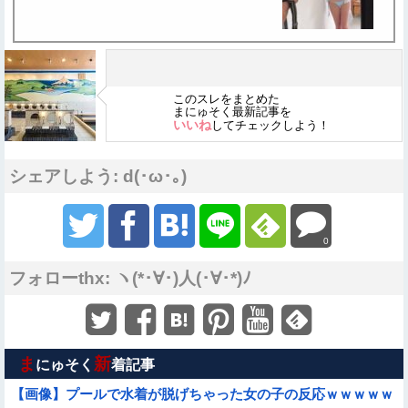
このスレをまとめた
まにゅそく最新記事を
いいね
してチェックしよう！
シェアしよう: d(･ω･｡)
0
フォローthx: ヽ(*･∀･)人(･∀･*)ﾉ
ま
新
にゅそく
着記事
【画像】プールで水着が脱げちゃった女の子の反応ｗｗｗｗｗ