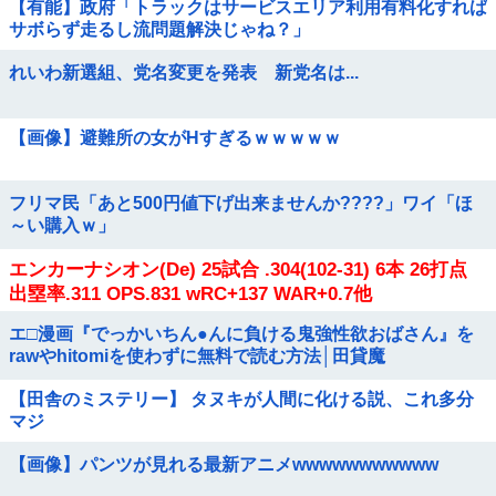
【有能】政府「トラックはサービスエリア利用有料化すれば
サボらず走るし流問題解決じゃね？」
れいわ新選組、党名変更を発表 新党名は...
【画像】避難所の女がHすぎるｗｗｗｗｗ
フリマ民「あと500円値下げ出来ませんか????」ワイ「ほ
～い購入ｗ」
エンカーナシオン(De) 25試合 .304(102-31) 6本 26打点
出塁率.311 OPS.831 wRC+137 WAR+0.7他
エ□漫画『でっかいちん●んに負ける鬼強性欲おばさん』を
rawやhitomiを使わずに無料で読む方法│田貸魔
【田舎のミステリー】 タヌキが人間に化ける説、これ多分
マジ
【画像】パンツが見れる最新アニメwwwwwwwwwww