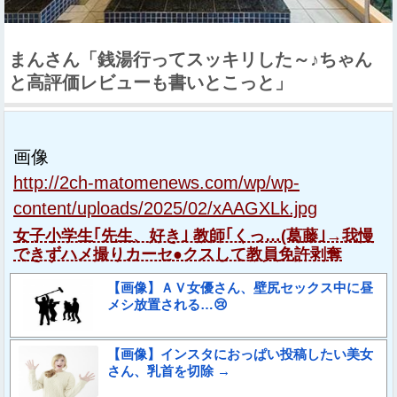
まんさん「銭湯行ってスッキリした～♪ちゃん
と高評価レビューも書いとこっと」
画像
http://2ch-matomenews.com/wp/wp-
content/uploads/2025/02/xAAGXLk.jpg
女子小学生｢先生、好き｣ 教師｢くっ…(葛藤｣→我慢
できずハメ撮りカーセ●クスして教員免許剥奪
【画像】ＡＶ女優さん、壁尻セックス中に昼
メシ放置される…😢
【画像】インスタにおっぱい投稿したい美女
さん、乳首を切除 →