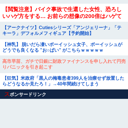
【閲覧注意】バイク事故で生還した女性、恐ろし
いハゲ方をする… お前らの想像の200倍はハゲて
る… (動画)
【アークナイツ】Cutiesシリーズ「アンジェリーナ」「テ
キーラ」デフォルメフィギュア【予約開始】
【神乳】 脱いだら凄いボーイッシュ女子、ボーイッシュが
どうでも良くなる ”お○ぱい” がこちらｗｗｗｗｗ
高市早苗、ガチで日銀に財政ファイナンスを申し入れて円売
りパニックを引き起こす
【狂気】米政府「黒人の梅毒患者399人を治療せず放置した
らどうなるか見たろ！」→40年間続けてしまう
Powered by livedoor 相互RSS
ス
ポンサードリンク