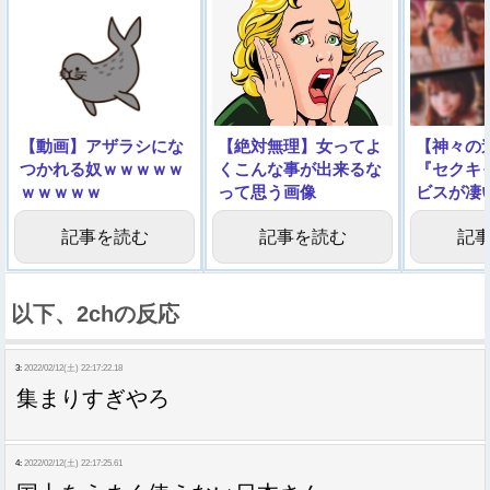
【動画】アザラシにな
【絶対無理】女ってよ
【神々の
つかれる奴ｗｗｗｗｗ
くこんな事が出来るな
『セクキ
ｗｗｗｗｗ
って思う画像
ビスが凄
ｗｗｗｗ
記事を読む
記事を読む
記
以下、2chの反応
3:
2022/02/12(土) 22:17:22.18
集まりすぎやろ
4:
2022/02/12(土) 22:17:25.61