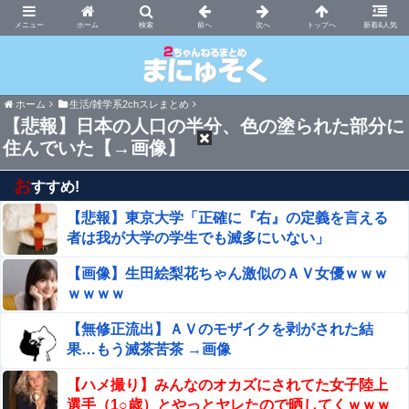
まにゅそく 2chまとめニュース速報VIP
ホーム
新着&人気
ホーム
生活/雑学系2chスレまとめ
【悲報】日本の人口の半分、色の塗られた部分に
住んでいた【→画像】
お
すすめ!
【悲報】東京大学「正確に『右』の定義を言える
者は我が大学の学生でも滅多にいない」
【画像】生田絵梨花ちゃん激似のＡＶ女優ｗｗｗ
ｗｗｗｗ
【無修正流出】ＡＶのモザイクを剥がされた結
果…もう滅茶苦茶 →画像
【ハメ撮り】みんなのオカズにされてた女子陸上
選手（1○歳）とやっとヤレたので晒してくｗｗｗ