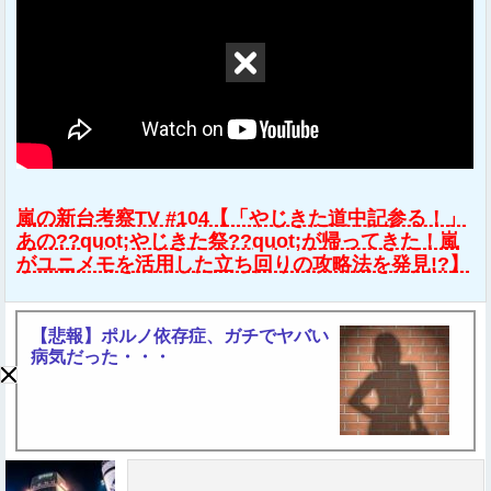
嵐の新台考察TV #104【「やじきた道中記参る！」
あの??quot;やじきた祭??quot;が帰ってきた！嵐
がユニメモを活用した立ち回りの攻略法を発見!?】
【悲報】ポルノ依存症、ガチでヤバい
病気だった・・・