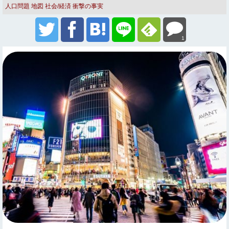
人口問題
地図
社会/経済
衝撃の事実
1