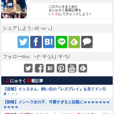
このスレをまとめた
まにゅそく最新記事を
いいね
してチェックしよう！
シェアしよう: d(･ω･｡)
1
フォローthx: ヽ(*･∀･)人(･∀･*)ﾉ
ま
新
にゅそく
着記事
【悲報】イッヌさん、飼い主の『レズプレイ』を見てドン引
き・・・
【朗報】メンヘラ女の子、可愛すぎると話題にｗｗｗｗｗｗｗ
ｗｗｗｗ
Sponsored Link