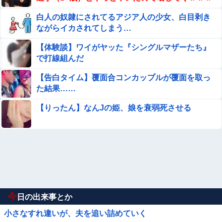
白人の奴隷にされてるアジア人の少女、白目剥き
ながらイカされてしまう…
【体験談】ワイがヤッた『シングルマザーたち』
で打線組んだ
【告白タイム】覆面合コンカップルが覆面を取っ
た結果……
【りったん】なんJの姫、娘を衰弱死させる
今
日の出来事とか
小さなすれ違いが、夫を追い詰めていく