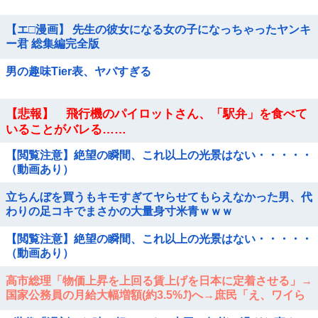
【エ□漫画】 先生の彼女になる女の子になっちゃったヤンキ
ー君 総集編完全版
男の趣味Tier表、ヤバすぎる
【悲報】 飛行機のパイロットさん、「駅弁」を食べて
いることがバレる……
【閲覧注意】絶望の瞬間、これ以上の光景はない・・・・・
（動画あり）
立ちんぼを買うもキモすぎてヤらせてもらえなかった男、代
わりの足コキでまさかの大量身寸米青ｗｗｗ
【閲覧注意】絶望の瞬間、これ以上の光景はない・・・・・
（動画あり）
高市総理「物価上昇を上回る賃上げを日本に定着させる」→
国家公務員の月給大幅増額(約3.5%⤴)へ→庶民「え、ワイら
は❓」