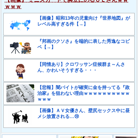
ｗｗｗ
【画像】昭和13年の児童向け『世界地図』が
レベル高すぎる件【→】
『邦画のクソさ』を端的に表した秀逸なコピ
ペ【→】
【同情あり】クロワッサン症候群ま～んさ
ん、かわいそうすぎる・・・
【悲報】闇バイトが確実に金を持ってる『政
治家』を狙わない理由ｗｗｗｗｗｗｗｗｗｗ
ｗｗｗ
【画像】ＡＶ女優さん、壁尻セックス中に昼
メシ放置される…😢