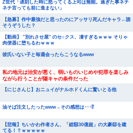
Z世代「遅刻した時に怒ってくる上司は無能。過ぎた事ネチ
ネチ言っても前に進まない」
【急募】作中最強だと思ったのにアッサリ死んだキャラ←誰
そうぞうした？
【動画】 ”別れさせ屋” のセ○クス、凄すぎるｗｗｗ そりゃ
肉便器に堕ちるわｗｗｗ
彼氏いない子と毎週会ったらこうなるwww
私の地元は治安が悪く、弱いものいじめや犯罪を楽しみ
ながら行うことが陽キャの条件だった
【にじさんじ】おニュイがナルホドくんに驚いとる他
油そば注文したったwww→その感想は･･･⁉
【悲報】ちいかわ作者さん、「総額30億超」の大豪邸を建
てる！？ｗｗｗｗｗ