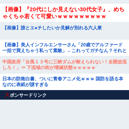
【画像】『20代にしか見えない30代女子』、めち
ゃくちゃ若くて可愛いｗｗｗｗｗｗｗｗｗ
【画像】誰とエ●チしたいか見解が別れる六人衆
【画像】美人インフルエンサーさん「20歳でアルファード
一括で買えちゃう私って素敵」←これってガチなん？それと
もネタなん？w w w w w w w w w
中国政府「台風１３号に三峡ダムが耐えられない！全開放流
しろ！」⇒ 下流域の街が壊滅状態ｗｗｗｗｗ
日本の防衛白書、ついに青春アニメ化ｗｗｗ 国防を語る本
なのに表紙が謎すぎる
Powered by livedoor 相互RSS
ス
ポンサードリンク