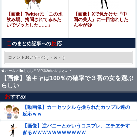
してしまうｗｗｗｗｗｗｗ他
【悲報】高市政権「永住許可厳格化するわ」外国人さん
【画像】Twitter民「この水
【画像】Xで見かけた『中
「もう日本ええわ…」
飲み場、拷問されてるみた
国の美人』に一目惚れした
いでゾッとした……」
んやが😍
【驚愕】看護師(若い女)にチ○コ拭かれたらｗｗｗｗｗｗｗ
ｗｗｗｗ
こ
反
のまとめ記事への
応
【画像】 釘崎野薔薇がチクニーで気持ちよくなってるエ□
画像
コメントおいてって(´・ω・`)
【画像】 女さん、アソコにとんでもない物を入
ホーム
おもしろ/VIP系2chスレまとめ
れて病院に担ぎ込まれる
【画像】陰キャは100％の確率で３番の女を選ぶ
らしい
えなこ×網タイツ×Tバック尻、これで興奮しないヤツはい
ないだろｗｗ
お
すすめ!
エロ漫画『いじめがあるクラスにふたなり転校生がヤッて
【動画像】カーセックルを撮られたカップル達の
きた』をrawやhitomiを使わずに無料で読む方法│同人ふぇ
反応ｗｗ
ち
【悲報】女子自転車競技、ブラに綿を詰めまくって空気抵
【画像】逆バニーとかいうコスプレ、ヱチヱチす
抗を減らすチート技が発覚ｗｗｗ
ぎるＷＷＷＷＷＷＷＷＷＷＷ