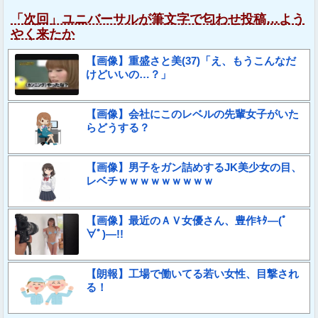
「次回」ユニバーサルが筆文字で匂わせ投稿…よう
やく来たか
【画像】重盛さと美(37)「え、もうこんなだ
けどいいの…？」
【画像】会社にこのレベルの先輩女子がいた
らどうする？
【画像】男子をガン詰めするJK美少女の目、
レベチｗｗｗｗｗｗｗｗｗ
【画像】最近のＡＶ女優さん、豊作ｷﾀ―(ﾟ
∀ﾟ)―!!
【朗報】工場で働いてる若い女性、目撃され
る！