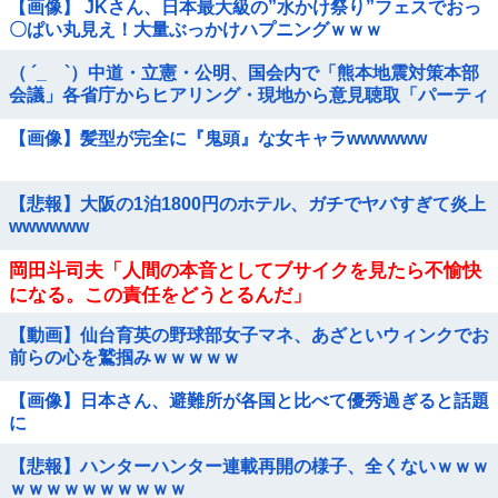
【画像】 JKさん、日本最大級の”水かけ祭り”フェスでおっ
〇ぱい丸見え！大量ぶっかけハプニングｗｗｗ
（ ´_ゝ`）中道・立憲・公明、国会内で「熊本地震対策本部
会議」各省庁からヒアリング・現地から意見聴取「パーティ
ション、人手、宿泊施設の不足や、...
【画像】髪型が完全に『鬼頭』な女キャラwwwwww
【悲報】大阪の1泊1800円のホテル、ガチでヤバすぎて炎上
wwwwww
岡田斗司夫「人間の本音としてブサイクを見たら不愉快
になる。この責任をどうとるんだ」
【動画】仙台育英の野球部女子マネ、あざといウィンクでお
前らの心を鷲掴みｗｗｗｗｗ
【画像】日本さん、避難所が各国と比べて優秀過ぎると話題
に
【悲報】ハンターハンター連載再開の様子、全くないｗｗｗ
ｗｗｗｗｗｗｗｗｗｗ