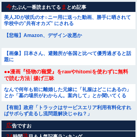
亡……
今
ま
たぶん一番読まれてる
とめ記事
美人JDが彼氏のオ○ニー用に送った動画、勝手に晒されて
学校中の”共有オカズ” にされる
【悲報】Amazon、デザイン改悪か
【画像】日本さん、避難所が各国と比べて優秀過ぎると話
題に
●●漫画『怪物の寵愛』をrawやhitomiを使わずに無料
で読む方法│揚げ三昧
なんで何年も前に離婚した元嫁に「礼服はどこにあるの」
とか「墓の場所がわからん。案内して」とか聞いてくる
の？もう他人なのに図々しすぎませんか
【有能】政府「トラックはサービスエリア利用有料化すれ
ばサボらず走るし流問題解決じゃね？」
広
私の好きな日本語がこれだ←「日本は太っ腹だな」（海外
告ですお
の反応）他
24
注
時間
目＆人気記事ランキング