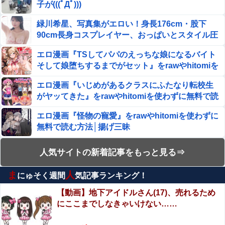
子が(((ﾟДﾟ)))
【悲報】ハンターハンター連載再開の様子、全くないｗｗ
ｗｗｗｗｗｗｗｗｗｗｗ
緑川希星、写真集がエロい！身長176cm・股下
【衝撃】 きゃりーぱみゅぱみゅ 本名をさらりと告白
90cm長身コスプレイヤー、おっぱいとスタイル圧
巻！
エロ漫画『TSしてパパのえっちな娘になるバイト
「すぐバレるデマを投稿した理由はこれか」と拡散元
そして娘堕ちするまでがセット』をrawやhitomiを
の”賢さ”に批判が殺到中、自称ジャーナリストのやり口と
使わずに無料で読む方法│あむぁいおかし製作所
いうのが……
エロ漫画『いじめがあるクラスにふたなり転校生
【画像】今田美桜、破壊力ありすぎる上乳
がヤッてきた』をrawやhitomiを使わずに無料で読
む方法│同人ふぇち
エロ漫画『怪物の寵愛』をrawやhitomiを使わずに
鈴木奈穂子アナ 袖口からインナーチラ見え！！【GIF動
無料で読む方法│揚げ三昧
画あり】
【動画】ロシアの空挺兵、パラシュートが開かず
人気サイトの新着記事をもっと見る⇒
【悲報】大阪の1泊1800円のホテル、ガチでヤバすぎて炎
に墜落してしまう。
上wwwwww
ま
人
にゅそく週間
気記事ランキング！
えなこ×網タイツ×Tバック尻、これで興奮しない
血を見て失神した俺が「殺人事件の被害者（遺体）」と勘
ヤツはいないだろｗｗ
違いされ現場が大パニックに！勇敢なおばちゃんとオジサ
【動画】地下アイドルさん(17)、売れるため
ン達の団結力と勘違い劇がこちらｗｗ
にここまでしなきゃいけない……
【閲覧注意】工場のリアルな労働災害映像（一瞬
【画像】福原遥さん、意外とお胸ある
Sponsored Link
で両手切断）、マジでめちゃくちゃ怖い