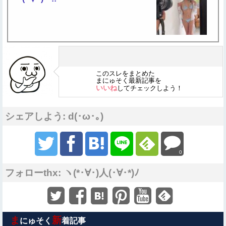
このスレをまとめた
まにゅそく最新記事を
いいね
してチェックしよう！
シェアしよう: d(･ω･｡)
0
フォローthx: ヽ(*･∀･)人(･∀･*)ﾉ
ま
新
にゅそく
着記事