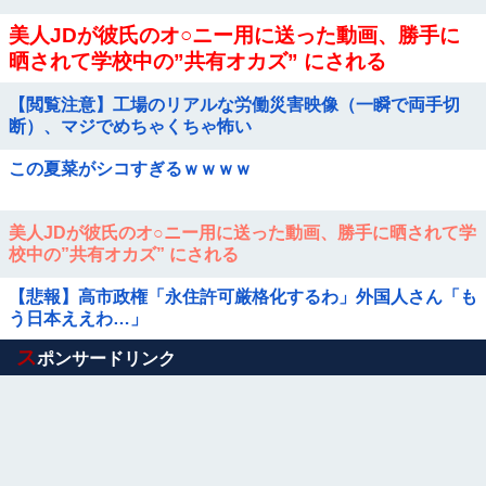
美人JDが彼氏のオ○ニー用に送った動画、勝手に
晒されて学校中の”共有オカズ” にされる
【閲覧注意】工場のリアルな労働災害映像（一瞬で両手切
断）、マジでめちゃくちゃ怖い
この夏菜がシコすぎるｗｗｗｗ
美人JDが彼氏のオ○ニー用に送った動画、勝手に晒されて学
校中の”共有オカズ” にされる
【悲報】高市政権「永住許可厳格化するわ」外国人さん「も
う日本ええわ…」
Powered by livedoor 相互RSS
ス
ポンサードリンク