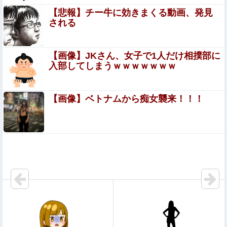
【悲報】財務省のエース、左遷へ。官邸幹部「政権に協力
【悲報】チー牛に効きまくる動画、発見
的でなかったから」他
される
【動画】仙台育英の野球部女子マネ、あざといウィンクで
お前らの心を鷲掴みｗｗｗｗｗ
【画像】JKさん、女子で1人だけ相撲部に
入部してしまうｗｗｗｗｗｗｗ
【動画】 クソガキロケット、怖すぎる…これよく轢かずに
止まれたな
【画像】ベトナムから痴女襲来！！！
【ウマ娘】昔からの既存キャラにもシナリオの顔アッ
プ演出とか追加してください
【悲報】高市政権「永住許可厳格化するわ」外国人さん
「もう日本ええわ…」
【画像】 「マスク美人さん、また我々を欺く」←海外でも
流行りだした結果がこちらw w w w w w w
【悲報】札幌オリンピック、８割が賛成・・・・
【画像】飯尾夏帆アナ、白いポロシャツから乳房が飛び出