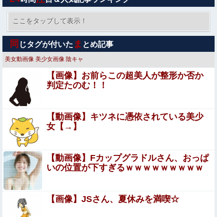
【朗報】 爆胸の気象予報士さん、NHKから解き放たれる
ここをタップして表示！
【速報】熊本イオンモール、爆発の原因は『これ』の可能
同
ま
じタグが付いた
とめ記事
性
美女動画像
美少女画像
陰キャ
彼氏「俺の親は毒親。だから結婚しても一切関わらなくて
【画像】お前らこの超美人が整形か否か
いい」私「うん」彼氏「そのかわり俺もお前の親と一切関
判定たのむ！！
わらない。結婚の挨拶にも行かない」私「えっ」
元【画像】ジャンプの漫画家・西義之先生、エ●チすぎる
「八尺様」の新作エ□漫画を描く
【動画像】キツネに憑依されている美少
★【ワートリ】華ちゃんの爪がすっかり治っていればいい
女【→】
けどね
海外「飛田新地でこんなアイドル級の子と即ハメでき
【動画像】Fカップグラドルさん、おっぱ
るのかよ」⇒ 晒された無修正動画がコチラ
いの位置が下すぎるｗｗｗｗｗｗｗｗｗ
【悲報】射殺されたオッサン、最近母を亡くして精神的シ
ョックを受けていたと判明・・・
【画像】JSさん、夏休みを満喫☆
【朗報】 爆胸の気象予報士さん、NHKから解き放たれる