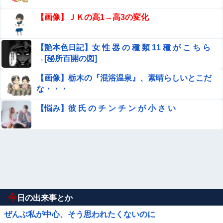
【画像】ＪＫの高1→高3の変化
【艶本色日記】女 性 器 の 種 類 11 種 が こ ち ら
→[秘所百開の図]
【画像】栃木の『混浴温泉』、素晴らしいとこだ
な・・・
【悩み】彼 氏 の チ ン チ ン が 小 さ い
今
日の出来事とか
ぜんぶ私が中心、そう思われたくないのに