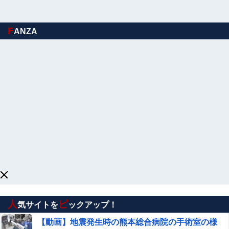
【閲覧注意】工場のリアルな労働災害映像（一瞬で両手切
断）、マジでめちゃくちゃ怖い
F
ANZA
参政党・神谷代表、高市政権の食料品減税を「天下の愚
策」と一刀両断
この夏菜がシコすぎるｗｗｗｗ
美人JDが彼氏のオ○ニー用に送った動画、勝手に晒されて
学校中の”共有オカズ” にされる
【衝撃】最近のヤンキーが怖すぎるｗｗｗｗ夏祭りでヤン
キーに絡まれたワイ、泣く…その理由がこちら…怖すぎ
る…
【動画】 女子大生さん、教室でマ○毛チェックし
てしまい流出ｗｗｗｗｗｗｗｗｗｗｗｗｗｗｗｗ
ｗｗ
人
ピ
【画像】チー牛さん、とんでもない恵体の白人美女と
気サイトを
ックアップ！
結婚してしまうｗｗｗｗｗｗｗｗ 【Pickup06072008】
【動画】地震発生時の熊本総合病院の手術室の様