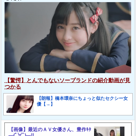
【驚愕】とんでもないソープランドの紹介動画が見
つかる
【朗報】橋本環奈にちょっと似たセクシー女
優【→】
【画像】最近のＡＶ女優さん、豊作ｷﾀ
―(ﾟ∀ﾟ)―!!