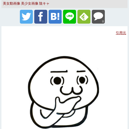
美女動画像
美少女画像
陰キャ
0
引用元