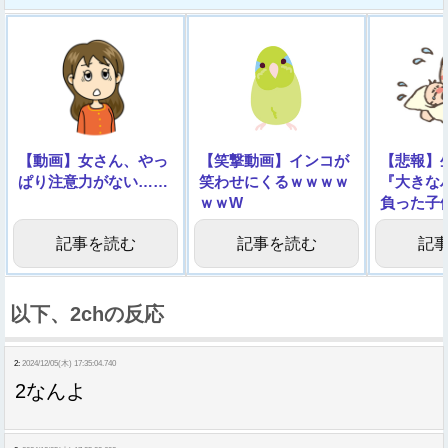
【動画】女さん、やっ
【笑撃動画】インコが
【悲報】
ぱり注意力がない……
笑わせにくるｗｗｗｗ
『大きな
ｗｗW
負った子
像】
記事を読む
記事を読む
記
以下、2chの反応
2:
2024/12/05(木) 17:35:04.740
2なんよ