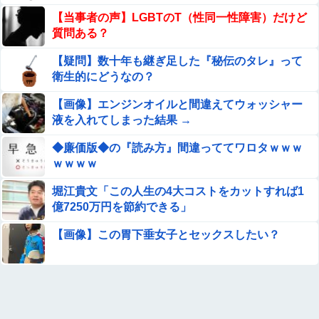
福岡県議会「海外旅行じゃない、海外活動だ！」→視察費
【当事者の声】LGBTのT（性同一性障害）だけど
2.65億円公開で再炎上ｗｗｗ
質問ある？
ごつ盛り焼きそばとかいう年１くらいで無性に食いた
【疑問】数十年も継ぎ足した『秘伝のタレ』って
くなるやつｗｗｗｗｗｗｗｗ
衛生的にどうなの？
【画像】 JKさん、日本最大級の”水かけ祭り”フェスでお
【画像】エンジンオイルと間違えてウォッシャー
っ〇ぱい丸見え！大量ぶっかけハプニングｗｗｗ
液を入れてしまった結果 →
ギリギリやれるブス巨乳ｗｗｗｗｗｗｗｗｗ （※画像あ
◆廉価版◆の『読み方』間違っててワロタｗｗｗ
り）
ｗｗｗｗ
岡田斗司夫「人間の本音としてブサイクを見たら不愉快に
堀江貴文「この人生の4大コストをカットすれば1
なる。この責任をどうとるんだ」
億7250万円を節約できる」
（ ´_ゝ`）中道・立憲・公明、国会内で「熊本地震対策本
部会議」各省庁からヒアリング・現地から意見聴取「パー
【画像】この胃下垂女子とセックスしたい？
ティション、人手、宿泊施設の不足や、...
【悲報】元フジテレビ渡邊渚さん、『地獄』に逆戻りして
しまう・・・・・他
【動画】ロシアの空挺兵、パラシュートが開かずに墜落し
てしまう。