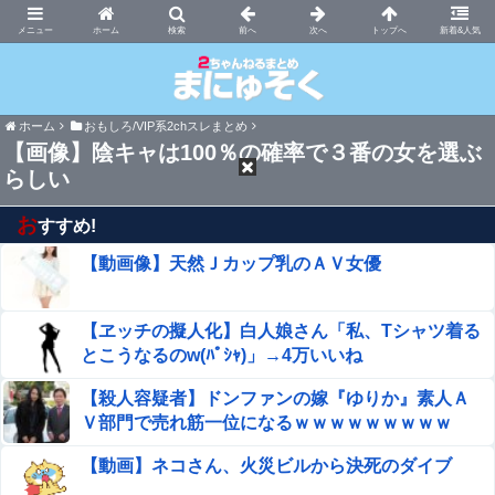
まにゅそく 2chまとめニュース速報VIP
ホーム
新着&人気
ホーム
おもしろ/VIP系2chスレまとめ
【画像】陰キャは100％の確率で３番の女を選ぶ
らしい
お
すすめ!
【動画像】天然Ｊカップ乳のＡＶ女優
【ヱッチの擬人化】白人娘さん「私、Tシャツ着る
とこうなるのw(ﾊﾟｼｬ)」→4万いいね
【殺人容疑者】ドンファンの嫁『ゆりか』素人Ａ
Ｖ部門で売れ筋一位になるｗｗｗｗｗｗｗｗｗ
【動画】ネコさん、火災ビルから決死のダイブ