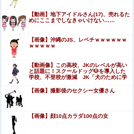
【画像】ジェフ・ベゾスさん（資産約43兆7700億円）の
【動画】地下アイドルさん(17)、売れるた
嫁がコチラｗｗｗｗｗ
めにここまでしなきゃいけない……
【遊戯王】一番重い”縛り”ってどれ？
【画像】沖縄のJS、レベチｗｗｗｗｗｗ
ｗｗｗｗｗ
【衝撃】ハンターハンター、とんでもねえ伏線が発掘され
る。クルタ族の虐殺犯人がツェリードニヒだった模様！
【動画像】この高校、JKのレベルが高い
「ﾀﾋねば保険金出る」と友人を追いつめたモラ旦那＆ウト
と話題に！スクールドッグ🐶を導入した
メ！洗脳解いて弁護士と完全勝利。離婚届と家電＆裏口へ
学校、不登校が激減 JK「犬のために学
の「うっかりアロンアルファ」を残して脱出←悔し泣きし
校行きたくなる」
『I"s〈アイズ〉』の桂正和さん、とんでもなくエ●チなパ
ながらやることがエグくて草
【画像】撮影後のセクシー女優さん
ンツを描く。これもう芸術だろ
井上清華アナ 透けニットで胸くっきり！！
【画像】顔10点カラダ100点の女
パパ活不倫を暴露された大物芸人さん(63)、晒されたLINE
が面白すぎるｗｗｗｗｗｗｗｗｗ(画像ｱﾘ)