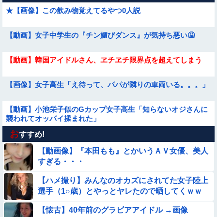
★【画像】この飲み物覚えてるやつ0人説
【動画】女子中学生の『チン媚びダンス』が気持ち悪い🤮
【動画】韓国アイドルさん、ヱチヱチ限界点を超えてしまう
【画像】女子高生「え待って、パパが隣りの車両いる。。。」
【動画】小池栄子似のGカップ女子高生「知らないオジさんに
襲われてオッパイ揉まれた」
お
【画像】プールに来てた水着JCたち どの娘を選ぶの？
すすめ!
【動画像】『本田もも』とかいうＡＶ女優、美人
【動画】中国の『上級の暮らし』がコレらしい
すぎる・・・
【ハメ撮り】みんなのオカズにされてた女子陸上
【画像】プールで水着が脱げちゃった女の子の反応ｗｗｗｗｗ
選手（1○歳）とやっとヤレたので晒してくｗｗ
ｗｗｗ
ｗ
【衝撃】ガチで『意識高い無能』が好きなワードと言えば？
【懐古】40年前のグラビアアイドル →画像