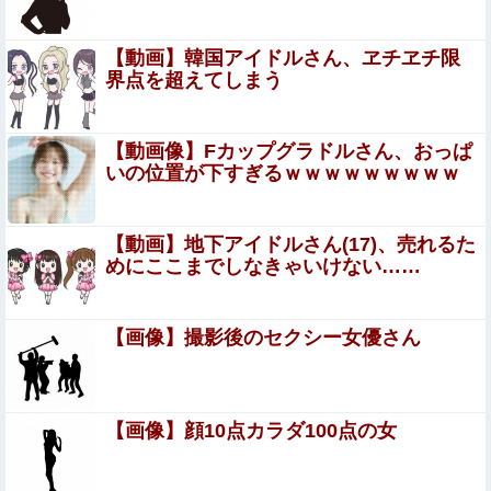
【正論】ホリエモン、移民受け入れ反対派にブチギレ→ス
タジオ誰も反論できず沈黙
【動画】韓国アイドルさん、ヱチヱチ限
【動画】DJI Neo2で釣りの自撮りをしようとした男の悲
界点を超えてしまう
劇（ノ∇`）
左翼市民団体、広島では通用せず「人殺しの汚い足で
【動画像】Fカップグラドルさん、おっぱ
広島の土を踏むな！」→広島県民「お前らの方が汚い
いの位置が下すぎるｗｗｗｗｗｗｗｗｗ
んじゃ！」「ワシらが広島県民じゃ」
【拡散希望】辺野古転覆事故遺族が「全容解明と再発防止
を求める会」設立 継続的に活動するためと説明、クラフ
【動画】地下アイドルさん(17)、売れるた
ァン立ち上げも準備
めにここまでしなきゃいけない……
養子だと知った10歳の息子から「本当の親に会いたい」と
相談された。正直に答えたら夫婦関係が急変して…
【閲覧注意】JK妹と喧嘩した兄、3分後妹が ”こうなって
【画像】撮影後のセクシー女優さん
て” 絶望する…（衝撃画像）
【閲覧注意】人妻がヌード動画を公開 ⇒ ネット
民「赤ちゃんに絶対に母乳を上げないで！」（衝
【画像】顔10点カラダ100点の女
撃動画）
【悲報】日本円、「日米協調介入」すら無効化してしまう