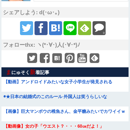
シェアしよう: d(･ω･｡)
0
フォローthx: ヽ(*･∀･)人(･∀･*)ﾉ
ま
新
にゅそく
着記事
【動画】アンドロイドみたいな女子小学生が発見される
◉★日本の結婚式のこのルール 外国人は笑うらしいな
【画像】巨大マンボウの稚魚さん、金平糖みたいでカワイイｗ
【動画像】女の子「ウエスト？・・・60㎝だよ！」