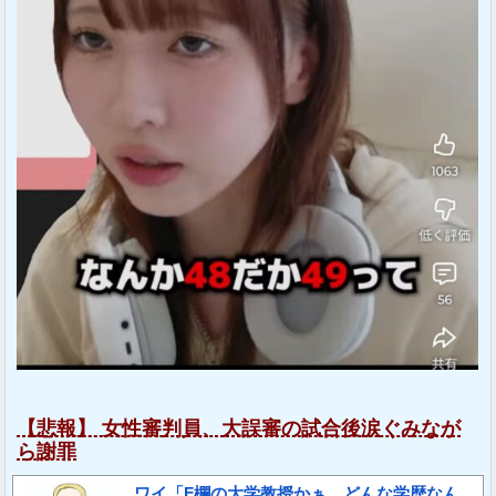
【悲報】 女性審判員、大誤審の試合後涙ぐみなが
ら謝罪
ワイ「F欄の大学教授かぁ…どんな学歴なん