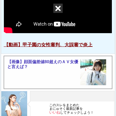
【動画】甲子園の女性審判、大誤審で炎上
【画像】顔面偏差値80超えのＡＶ女優
と言えば？
このスレをまとめた
まにゅそく最新記事を
いいね
してチェックしよう！