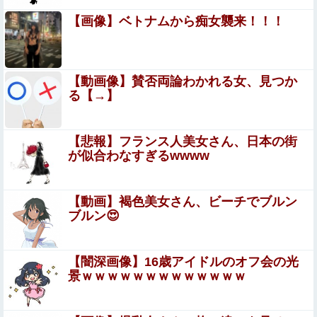
ｗｗｗｗｗ
【画像】ベトナムから痴女襲来！！！
【シコ画像】 巨乳女さん、混浴風呂でクッソエ口い身体を
見せびらかすｗｗｗｗｗｗｗｗｗｗｗ
【画像あり】NASAが開発、着るだけで瞬時に「-15℃冷
【動画像】賛否両論わかれる女、見つか
却」する冷感ポンチョ3,980円！
る【→】
女芸人の吉住さん（36）メイクしたら普通に美人の部類だ
ったと判明ｗｗｗｗｗｗｗｗｗ
【悲報】フランス人美女さん、日本の街
【艦これ】推し旅って結局何するイベントなの
が似合わなすぎるwwww
【速報】 京大病院、手術ミスで『正常な脳』を摘出 → 患
【動画】褐色美女さん、ビーチでブルン
者は自発呼吸不可能な植物状態に
ブルン😍
【悲報】「片親の女だけはやめとけ」という風潮、広まり
つつある
【闇深画像】16歳アイドルのオフ会の光
景ｗｗｗｗｗｗｗｗｗｗｗｗｗ
【朗報】菅直人元総理、再評価されるｗｗｗｗｗｗｗｗｗ
ｗｗｗｗｗｗｗｗｗ