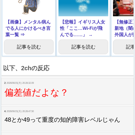
【画像】メンタル病ん
【悲報】イギリス人女
【無修正
でる人にかけるべき言
性「ここ…Wi-Fiが飛
新地（闇
葉一覧 ⇒
んでる……」 →
外国人が
画。これ
記事を読む
記事を読む
記
以下、2chの反応
2:
2026/06/15(月) 20:28:32.09
偏差値だよな？
4:
2026/06/15(月) 20:28:47.50
48とか49って重度の知的障害レベルじゃん