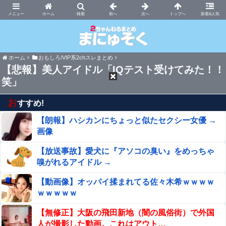
まにゅそく 2chまとめニュース速報VIP
ホーム
新着&人気
ホーム
おもしろ/VIP系2chスレまとめ
【悲報】美人アイドル「IQテスト受けてみた！！
笑」
お
すすめ!
【朗報】ハシカンにちょっと似たセクシー女優 →
画像
【放送事故】愛犬に『アソコの臭い』をめっちゃ
嗅がれるアイドル →
【動画像】オッパイ揉まれてる佐々木希ｗｗｗｗ
ｗｗｗｗｗ
【無修正】大阪の飛田新地（闇の風俗街）で外国
人が撮影した動画。これはアウト…