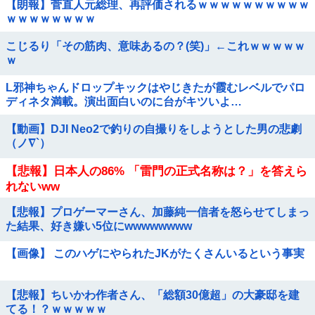
【朗報】菅直人元総理、再評価されるｗｗｗｗｗｗｗｗｗｗ
ｗｗｗｗｗｗｗｗ
こじるり「その筋肉、意味あるの？(笑)」←これｗｗｗｗｗ
ｗ
L邪神ちゃんドロップキックはやじきたが霞むレベルでパロ
ディネタ満載。演出面白いのに台がキツいよ…
【動画】DJI Neo2で釣りの自撮りをしようとした男の悲劇
（ノ∇`）
【悲報】日本人の86% 「雷門の正式名称は？」を答えら
れないww
【悲報】プロゲーマーさん、加藤純一信者を怒らせてしまっ
た結果、好き嫌い5位にwwwwwwww
【画像】 このハゲにやられたJKがたくさんいるという事実
【悲報】ちいかわ作者さん、「総額30億超」の大豪邸を建
てる！？ｗｗｗｗｗ