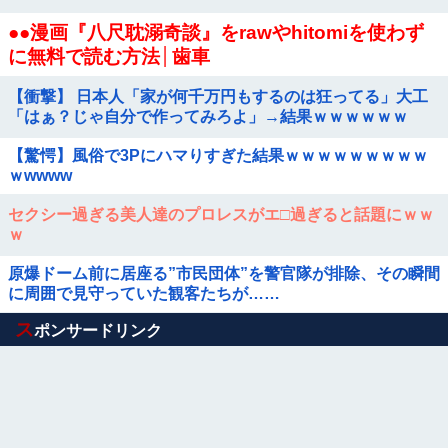
●●漫画『八尺耽溺奇談』をrawやhitomiを使わず
に無料で読む方法│歯車
【衝撃】 日本人「家が何千万円もするのは狂ってる」大工
「はぁ？じゃ自分で作ってみろよ」→結果ｗｗｗｗｗｗ
【驚愕】風俗で3Pにハマりすぎた結果ｗｗｗｗｗｗｗｗｗ
ｗwwww
セクシー過ぎる美人達のプロレスがエ□過ぎると話題にｗｗ
ｗ
原爆ドーム前に居座る”市民団体”を警官隊が排除、その瞬間
に周囲で見守っていた観客たちが……
Powered by livedoor 相互RSS
ス
ポンサードリンク