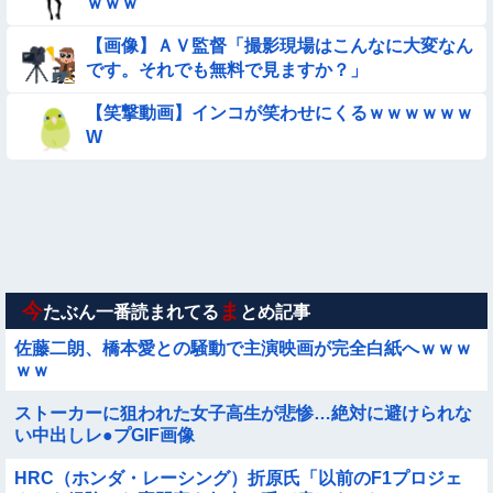
ｗｗｗ
のと言えば？
【画像】ＡＶ監督「撮影現場はこんなに大変なん
【画像】新人AV女優さん、ジブリキャラのコスプレでチンポ
です。それでも無料で見ますか？」
を硬めてくるｗｗｗｗｗｗｗ
【参考画像】脱がしたら『残念オッパイ』を褒める時の模範解
【笑撃動画】インコが笑わせにくるｗｗｗｗｗｗ
答
W
【動画】こういう貧乳の陰女と付き合えますかｗｗｗｗｗｗｗ
【朗報】メンヘラ女の子、可愛すぎると話題にｗｗｗｗｗｗｗ
ｗｗｗｗ
【動画】野犬の群れに襲われた男性、とんでもない方法で制圧
するｗｗｗｗｗｗｗ
今
ま
たぶん一番読まれてる
とめ記事
佐藤二朗、橋本愛との騒動で主演映画が完全白紙へｗｗｗ
ｗｗ
ストーカーに狙われた女子高生が悲惨…絶対に避けられな
い中出しレ●プGIF画像
HRC（ホンダ・レーシング）折原氏「以前のF1プロジェ