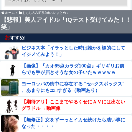
も感じていた」→時事通信タイトル「パン...
【衝撃】34歳ニート、『エロ漫画』で人生逆転
ホーム
おもしろ/VIP系2chスレまとめ
【悲報】美人アイドル「IQテスト受けてみた！！
笑」
同僚の美人に土下座して必死に頼んだらこうなるwww
お
すすめ!
【悲報】粗品、永久追放ｗｗｗｗｗｗｗｗｗｗｗｗｗｗｗ
ビジネス本「イラッとした時は誰かを標的にして
（証拠あり）
イジメてみよう！」
【ガンプラ再販】 RG「ストライクフリーダムガンダム デ
【画像】『カオ65点カラダ100点』ギリギリお前
ィアクティブモード」ほか【11時予約開始】
らでも手が届きそうな女の子いたｗｗｗｗｗ
シカ「ヒマワリ全部喰った」 郡山布引風の高原まつり中
ヨーロッパの街中に存在する ”セ○クスボックス”
止
、あまりにもエ□すぎる（動画あり）
【悲報】彼女にペニバンで犯されたらｗｗｗｗｗｗｗ
【期待アリ】ここまでやるくせにＡＶには出ない
ｗｗｗwwww
グラドル →動画像
野口健氏 猛暑続きで夏の甲子園を危惧「鍛え上げられた
【無修正】女をずーっとイカせ続けたら凄い事に
野球球児でも、危ないのではないかな」
なった・・・・
Sponsored Link