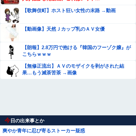
【歌舞伎町】ホスト狂い女性の末路 →動画
【動画像】天然Ｊカップ乳のＡＶ女優
【朗報】2.8万円で抱ける『韓国のフーゾク嬢』が
こちらｗｗｗ
【無修正流出】ＡＶのモザイクを剥がされた結
果…もう滅茶苦茶 →画像
今
日の出来事とか
爽やか青年に忍び寄るストーカー疑惑