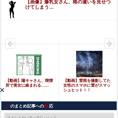
【画像】爆乳女さん、格の違いを見せつ
エロ漫画『八尺耽溺奇談』をrawやhitomiを使わずに無
けてしまう…
料で読む方法│歯車
【画像】女さん、ミニ過ぎる浴衣を着た写真を投稿して叩
かれるｗｗｗｗ
【画像】森七菜、バラエティで胸元ユルユル胸チラ
宇宙人はいる？いて座の方角から72秒間捉えた強い電波、
50年間正体分からぬ「Wow！信号」他
【緊急】性行為依存症、もう限界ｗｗ⇒！！
【悲報】ロシア、じわじわと逝き始める
【動画】陽キャさん、喫煙
【動画】雷雨を撮影してた
所で美女に絡まれる……
女性のスマホに雷がスマッ
シュヒット！！
【悲報】尻穴でHしたらｗｗｗｗｗｗｗｗｗｗｗｗ
こ
反
のまとめ記事への
応
【避難所】キッチンカー、から揚げや麺類提供 40代女性
「最高、パン中心の生活には飽き飽きしていて、野菜不足
コメントおいてって(´・ω・`)