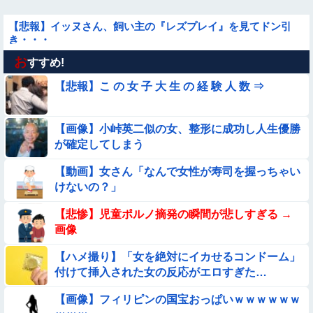
【悲報】イッヌさん、飼い主の『レズプレイ』を見てドン引
き・・・
お
【動画】デブの喧嘩 ガチでヤバい……
すすめ!
【悲報】こ の 女 子 大 生 の 経 験 人 数 ⇒
★★昨晩、久しぶりに嫁とセックスしたんだが・・・
【画像】小峠英二似の女、整形に成功し人生優勝
【動画】力士さん、ボクサーをボコってしまう
が確定してしまう
【動画】ピザ屋のバイト女、クッソせこい『ツマミ食い』をし
【動画】女さん「なんで女性が寿司を握っちゃい
て炎上
けないの？」
【動画】白人「日本で一番美味い食べ物はこれな、試してみ
【悲惨】児童ポルノ摘発の瞬間が悲しすぎる →
ろ！飛ぶぞ」
画像
【動画あり】ボーイッシュ美少女「どうしたん？おっぱい揉
む？❤」
【ハメ撮り】「女を絶対にイカせるコンドーム」
付けて挿入された女の反応がエロすぎた…
【悩み相談】昭和の高1女子さん、夏の体験談ｗｗｗｗｗｗｗ
ｗ
【画像】フィリピンの国宝おっぱいｗｗｗｗｗｗ
★★同格のように語られてるけど実際は『雲泥の差』があるも