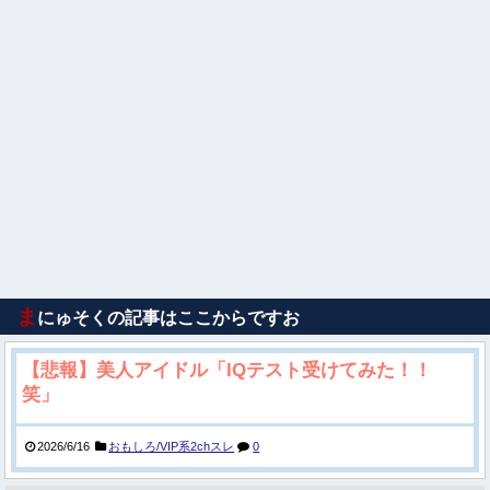
ま
にゅそくの記事はここからですお
【悲報】美人アイドル「IQテスト受けてみた！！
笑」
2026/6/16
おもしろ/VIP系2chスレ
0