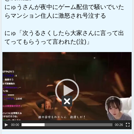
にゅうさんが夜中にゲーム配信で騒いでいた
らマンション住人に激怒され号泣する
にゅ「次うるさくしたら大家さんに言って出
てってもらうって言われた(泣)」
動
画
プ
レ
ー
ヤ
ー
00:00
00:26