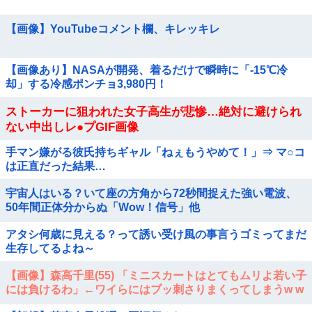
【画像】YouTubeコメント欄、キレッキレ
【画像あり】NASAが開発、着るだけで瞬時に「-15℃冷
却」する冷感ポンチョ3,980円！
ストーカーに狙われた女子高生が悲惨…絶対に避けられ
ない中出しレ●プGIF画像
手マン嫌がる彼氏持ちギャル「ねぇもうやめて！」⇒ マ○コ
は正直だった結果…
宇宙人はいる？いて座の方角から72秒間捉えた強い電波、
50年間正体分からぬ「Wow！信号」他
アタシ何歳に見える？って誘い受け風の事言うゴミってまだ
生存してるよね～
【画像】森高千里(55) 「ミニスカートはとてもムリよ若い子
には負けるわ」←ワイらにはブッ刺さりまくってしまうw w
w w w w