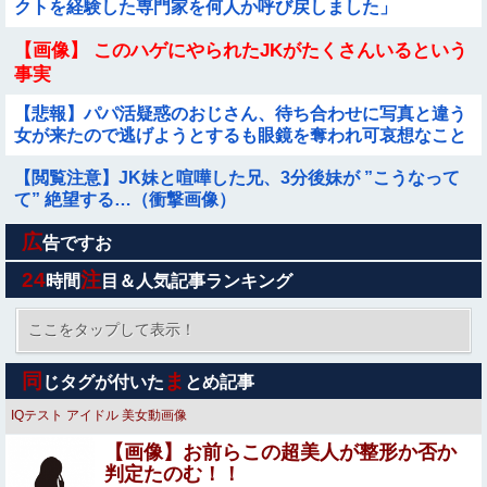
クトを経験した専門家を何人か呼び戻しました」
【画像】 このハゲにやられたJKがたくさんいるという
事実
【悲報】パパ活疑惑のおじさん、待ち合わせに写真と違う
女が来たので逃げようとするも眼鏡を奪われ可哀想なこと
になっているところを激写されてしまう…
【閲覧注意】JK妹と喧嘩した兄、3分後妹が ”こうなって
て” 絶望する…（衝撃画像）
広
最新の日本人が減り、外国人が増えた街市ランキングをご
告ですお
覧下さい→5位川口市、4位京都市、ではトップ3は❓
24
注
時間
目＆人気記事ランキング
【画像】 女子さん、台所でブラ丸出しｗｗｗｗｗｗｗ
ここをタップして表示！
【画像】 キス釣りするんや
同
ま
じタグが付いた
とめ記事
IQテスト
アイドル
美女動画像
【画像】深田恭子さん（43）の私服、とんでもなく可愛い
【画像】お前らこの超美人が整形か否か
と話題にwww他
判定たのむ！！