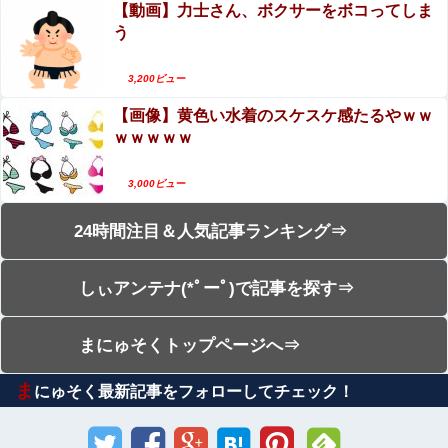
【動画】力士さん、ボクサーをボコってしま
う
3,200ビュー
【画像】黄色い水着のスケスケ感たるやｗｗ
ｗｗｗｗｗ
3,000ビュー
24時間注目＆人気記事ランキング⇒
しぃアンテナ(*ﾟーﾟ)で記事を探す⇒
まにゅそくトップページへ⇒
ま
にゅそく最新記事をフォローしてチェック！