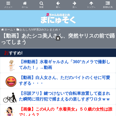
まにゅそく 2chまとめニュース速報VIP
ホーム
新着&人気
ホーム
おもしろ/VIP系2chスレまとめ
【動画】あたシコ美人さん、突然ヤリスの前で踊
ってしまう
お
すすめ!
【神動画】水着ギャルさん「360°カメラで撮影し
てみた！」→動画
【動画】白人女さん、ただのバイトのくせに可愛
すぎる・・・
【示談アリ】鍵つけないで自転車放置して盗まれ
た瞬間に現行犯で捕まえるの楽しすぎワロタｗｗ
ｗｗ
【画像】この4人の『水着美女』５０歳の女性は誰
でしょう？