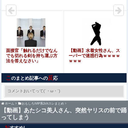
全崩壊します。助けて下さい」
【閲覧注意】人妻がヌード動画を公開 ⇒ ネット民「赤ち
ゃんに絶対に母乳を上げないで！」（衝撃動画）
【閲覧注意】女さん「私の村、本当にヤバい…これ見
て…」（衝撃動画）
最新の日本人が減り、外国人が増えた街市ランキングをご
面接官「触れるだけでなん
【動画】水着女性さん、ス
覧下さい→5位川口市、4位京都市、ではトップ3は❓
でも切れる剣を持ち運ぶ方
ーパーで迷惑行為ｗｗｗｗ
法を答えなさい」
ｗｗｗ
【悲報】ちいかわ作者さん、「総額30億超」の大豪邸を建
てる！？ｗｗｗｗｗ
こ
反
のまとめ記事への
応
【放送事故】フジテレビ、女子大生を大量投入して闇深エ
ロ番組ｗｗｗｗ
コメントおいてって(´・ω・`)
【日向坂46】髙橋未来虹さん、外番組で負け属
ホーム
おもしろ/VIP系2chスレまとめ
性を発揮してしまう…
【動画】あたシコ美人さん、突然ヤリスの前で踊
ってしまう
職場の人妻と不倫をして、ついに、、、
お
すすめ!