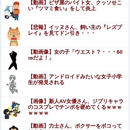
【画像】全盛期・宮沢りえ vs 橋本環奈 、そろそろ日
【動画】ピザ屋のバイト女、クッソせこ
本の頂点決めようぜ！
い『ツマミ食い』をして炎上
【原神】マグロヘッド「サンドローネ確保勢おめでとう～
パチパチ」って動画出してて草
【悲報】イッヌさん、飼い主の『レズプ
レイ』を見てドン引き・・・
本田望結、お○ぱいがでかすぎて浴衣を突き破ってしま
う…
【悲報】女性「男への最大ダメージはこれ」←お前ら耐え
【動画像】女の子「ウエスト？・・・60
られる？
㎝だよ！」
【悲報】ワイ「半沢直樹みたいな銀行員カッコい
い」銀行員の友人「あんな奴居ねえよ」
【動画】アンドロイドみたいな女子小学
生が発見される
京大病院、脳腫瘍摘出手術で誤って腫瘍の無い部位を摘
出 脳幹など損傷受け植物状態に
【画像】新人AV女優さん、ジブリキャラ
元コトメ「実妹の姪に祝儀出したのにうちの娘には出さな
のコスプレでチンポを硬めてくるｗｗｗ
いの!?差別だ100万出せ！」→断ったら我が家に侵入して
ｗｗｗｗ
1000万相当の宝飾品を泥＆夫の形見を破壊！
彼の母親と初めて食事した時に彼母が「私ちゃんは結婚し
【動画】力士さん、ボクサーをボコって
たら仕事辞める予定なんですってね」と言ってきた