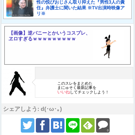
性の悦びおじさん取り抑えた『男性3人の責
任』弁護士に聞いた結果 ※TV出演時映像ア
リ※
【画像】逆バニーとかいうコスプレ、
ヱロすぎるｗｗｗｗｗｗｗｗｗ
このスレをまとめた
まにゅそく最新記事を
いいね
してチェックしよう！
シェアしよう: d(･ω･｡)
0