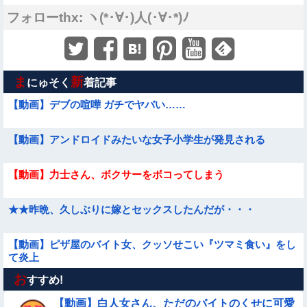
フォローthx: ヽ(*･∀･)人(･∀･*)ﾉ
ま
新
にゅそく
着記事
【動画】デブの喧嘩 ガチでヤバい……
【動画】アンドロイドみたいな女子小学生が発見される
【動画】力士さん、ボクサーをボコってしまう
★★昨晩、久しぶりに嫁とセックスしたんだが・・・
【動画】ピザ屋のバイト女、クッソせこい『ツマミ食い』をし
て炎上
お
【悩み相談】昭和の高1女子さん、夏の体験談ｗｗｗｗｗｗｗ
すすめ!
ｗ
【動画】白人女さん、ただのバイトのくせに可愛