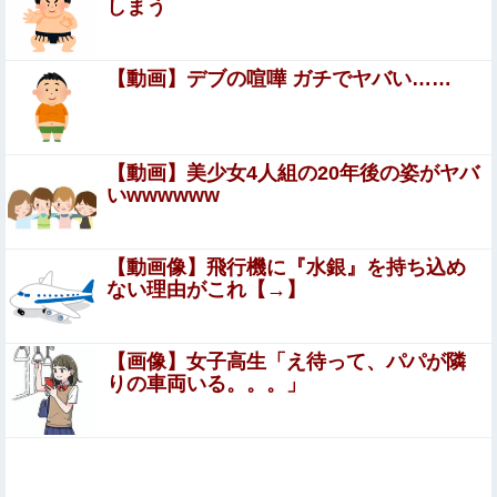
しまう
【画像】 このハゲにやられたJKがたくさんいるという事
実
【動画】デブの喧嘩 ガチでヤバい……
【画像】女さん「私、垢抜けたかな？」お○ぱいボロンｗ
ｗｗ他
中国、金融監督管理総局前トップの全人代代表資格を剥
【動画】美少女4人組の20年後の姿がヤバ
奪…重大な規律違反で！
いwwwwww
【ｼｺ画像】巨乳女さん「スポブラを着たよ」ﾊﾟｼｬ→このお
○ぱいでスポブラはエ○チ過ぎるだろｗｗｗｗｗｗｗｗｗｗ
【動画像】飛行機に『水銀』を持ち込め
ｗｗ
ない理由がこれ【→】
中国人の子供が溺れ、周りに助けを乞う父親と、スマホを
向けてインプレ稼ぎの見物人
【画像】女子高生「え待って、パパが隣
【動画】 ”別れさせ屋” のセ○クス、凄すぎるｗｗｗ そ
りの車両いる。。。」
りゃ肉便器に堕ちるわｗｗｗ
母は小学校の教師だ。母が受け持ったクラスの女の子が中
学でいじめを受けているようで母を頼ってくる
国連事務総長「お金がありません。このままでは国連が完