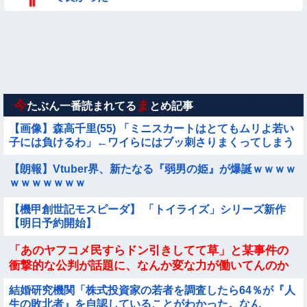
【参考画像】脱がしたら『残念オッパイ』を褒める時の模範解
答
★★同格のように語られてるけど実際は『雲泥の差』があるも
のと言えば？
【動画】野犬の群れに襲われた男性、とんでもない方法で制圧
するｗｗｗｗｗｗｗ
今
ま
たぶん一番読まれてる
とめ記事
【画像】森高千里(55) 「ミニスカートはとてもムリよ若い
子には負けるわ」←ワイらにはブッ刺さりまくってしまう
w w w w w w
【朗報】Vtuber界、新たなる『弱男の姫』が爆誕ｗｗｗｗ
ｗｗｗｗｗｗｗ
【機甲創世記モスピーダ】 「トイライズ」シリーズ新作
【明日予約開始】
「あのヤフコメ民すらドン引きしてて草」と某事件の
衝撃的な公判が話題に、なんか変な力が働いてんのか
ってくらい……
結婚研究機関「株式投資家の若者を調査したら64％が『人
生の敗北者』を自認していることがわかった。なん