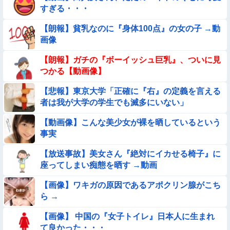
◉★日本の結婚式のこのルール 外国人は笑うらしいな
すぎる・・・
【朗報】貧乳なのに『身体100点』の女の子 →動
【画像】新人AV女優さん、ジブリキャラのコスプレでチンポ
画像
を硬めてくるｗｗｗｗｗｗｗ
【動画】白人「日本で一番美味い食べ物はこれな、試してみ
【朗報】ガチの『ボーイッシュ巨乳』、ついに見
ろ！飛ぶぞ」
つかる【動画像】
【動画像】女の子「ウエスト？・・・60㎝だよ！」
【悲報】東京大学「正確に『右』の定義を言える
者は我が大学の学生でも滅多にいない」
【動画】こういう貧乳の陰女と付き合えますかｗｗｗｗｗｗｗ
【動画像】こんな美少女が裸を晒しているという
事実
【悲報】イッヌさん、飼い主の『レズプレイ』を見てドン引
き・・・
【放送事故】美女さん『絶対にイカせる椅子』に
【画像】巨大マンボウの稚魚さん、金平糖みたいでカワイイｗ
座ってしまい痴態を晒す →動画
【画像】ワキガの原因であるアポクリン腺がこち
【動画あり】ボーイッシュ美少女「どうしたん？おっぱい揉
ら →
む？❤」
【朗報】メンヘラ女の子、可愛すぎると話題にｗｗｗｗｗｗｗ
【画像】 中国の『女子トイレ』日本人に生まれ
ｗｗｗｗ
て良かった・・・