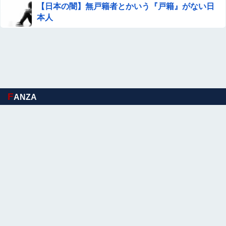
る！人生最後のラスト写真集、最高！！
【日本の闇】無戸籍者とかいう『戸籍』がない日
本人
【画像】キリトの彼女、エ●い衣装を着てしまうｗｗｗ
【ウマ娘】イナリワンとバンブーメモリーのお悩み相談コ
ーナー 夏休み編
【画像】45歳女のビキニ水着姿wwwwwwwwwwwwwww
F
ANZA
手マン嫌がる彼氏持ちギャル「ねぇもうやめて！」⇒ マ○
コは正直だった結果…
【動画】かもしれない運転、限界突破
ちいかわ、想像以上に奥が深かったｗｗｗ「喋る奴」と
「喋らない奴」で人格に差がある模様
【徹底議論】漫画史上「最大のやらかし展開」って結局な
んだと思う？