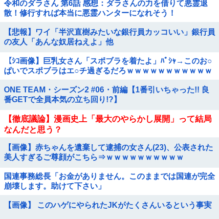
令和のダラさん 第6話 感想：ダラさんの力を借りて悪霊退
散！修行すれば本当に悪霊ハンターになれそう！
【悲報】ワイ「半沢直樹みたいな銀行員カッコいい」銀行員
の友人「あんな奴居ねえよ」他
【ｼｺ画像】巨乳女さん「スポブラを着たよ」ﾊﾟｼｬ→このお○
ぱいでスポブラはエ○チ過ぎるだろｗｗｗｗｗｗｗｗｗｗｗ
ｗ
ONE TEAM・シーズン2 #06・前編【1番引いちゃった!! 良
番GETで全員本気の立ち回り!?】
【徹底議論】漫画史上「最大のやらかし展開」って結局
なんだと思う？
【画像】赤ちゃんを遺棄して逮捕の女さん(23)、公表された
美人すぎるご尊顔がこちら⇒ｗｗｗｗｗｗｗｗｗｗ
国連事務総長「お金がありません。このままでは国連が完全
崩壊します。助けて下さい」
【画像】 このハゲにやられたJKがたくさんいるという事実