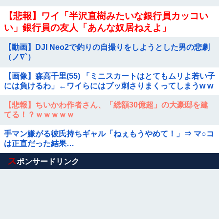
【悲報】ワイ「半沢直樹みたいな銀行員カッコい
い」銀行員の友人「あんな奴居ねえよ」
【動画】DJI Neo2で釣りの自撮りをしようとした男の悲劇
（ノ∇`）
【画像】森高千里(55) 「ミニスカートはとてもムリよ若い子
には負けるわ」←ワイらにはブッ刺さりまくってしまうw w
w w w w
【悲報】ちいかわ作者さん、「総額30億超」の大豪邸を建
てる！？ｗｗｗｗｗ
手マン嫌がる彼氏持ちギャル「ねぇもうやめて！」⇒ マ○コ
は正直だった結果…
Powered by livedoor 相互RSS
ス
ポンサードリンク