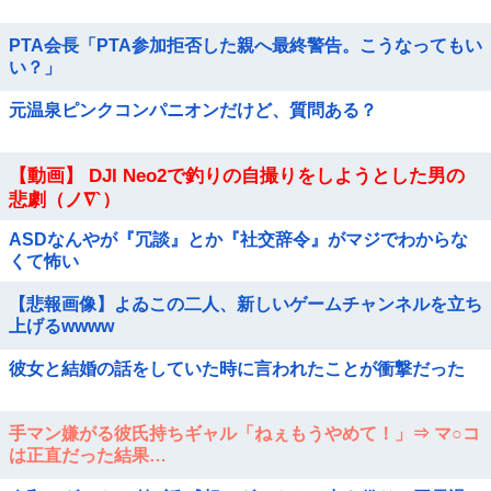
PTA会長「PTA参加拒否した親へ最終警告。こうなってもい
い？」
元温泉ピンクコンパニオンだけど、質問ある？
【動画】 DJI Neo2で釣りの自撮りをしようとした男の
悲劇（ノ∇`）
ASDなんやが『冗談』とか『社交辞令』がマジでわからな
くて怖い
【悲報画像】よゐこの二人、新しいゲームチャンネルを立ち
上げるwwww
彼女と結婚の話をしていた時に言われたことが衝撃だった
手マン嫌がる彼氏持ちギャル「ねぇもうやめて！」⇒ マ○コ
は正直だった結果…