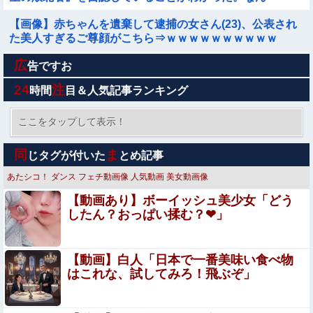
で！？」
【画像】赤ちゃんを遺棄して逮捕の女さん(23)、公表され
た美人すぎるご尊顔がこちら⇒ｗｗｗｗｗｗｗｗｗｗ
広
高市総理「物価上昇を上回る賃上げを日本に定着させる」
告ですお
→国家公務員の月給大幅増額(約3.5%⤴)へ→庶民「え、ワ
24
注
時間
目＆人気記事ランキング
イらは❓」
島村卯月♥️アイドルNTR調教♥️????♥️
ここをタップして表示！
「被告はモンスター」元ジャンポケ斉藤慎二被告に懲役７
同
ま
じタグが付いた
とめ記事
年求刑でほぼ実刑確実？弁護側の主張が無理筋なワケ
あたシコ！
ダンス
フェチ動画像
人気動画
美女動画像
令和のダラさん 第6話 感想：ダラさんの力を借りて悪霊退
【動画あり】ボーイッシュ美少女「どう
散！修行すれば本当に悪霊ハンターになれそう！
したん？おっぱい揉む？❤」
★【ワートリ】今月第263話「遠征選抜試験Ⅱ⑥」【最新
話コメント用】
【動画】白人「日本で一番美味い食べ物
【画像】 本田望結の妹、本田望結よりたわわに実ってしま
はこれな、試してみろ！飛ぶぞ」
うｗ