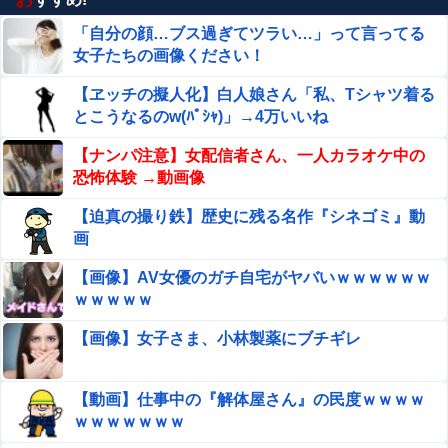
【動画】美女がウェットスーツを脱ぐだけの動画、なぜか
「自分の顔…ブス過ぎてツラい…」って言ってる
900万回以上再生されてしまうwwwwww他
女子たちの画像ください！
女芸人の吉住さん（36）メイクしたら普通に美人の部類だ
【ヱッチの擬人化】白人娘さん「私、Tシャツ着る
ったと判明ｗｗｗｗｗｗｗｗｗ
とこうなるのw(ﾊﾟｼｬ)」→4万いいね
【動画】DJI Neo2で釣りの自撮りをしようとした男の悲
【ナンパ注意】女配信者さん、一人カラオケ中の
劇（ノ∇`）
恐怖体験 →動画像
PTA会長「PTA参加拒否した親へ最終警告。こうなっ
【迫真の撮り鉄】歴史に残る名作『シネゴミ』動
てもいい？」
画
【悲報】楽天モバイルさんww9月末に人権を失う模様
【画像】AV女優のガチ自宅がヤバいｗｗｗｗｗｗ
wwwww
ｗｗｗｗｗ
【速報】ひろゆき、離婚へｗｗｗ
【画像】女子さま、小林製薬にブチギレ
畑下由佳アナ ニットの胸元がくっきり！！
【動画】仕事中の『解体屋さん』の民度ｗｗｗｗ
ｗｗｗｗｗｗｗ
井上晴美、乳首ヘアヌードや濡れ場おっぱいがエロ過ぎ