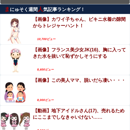
館に連れて来てしまったんだけど、何もしないつもりが我
む方法│ぱーたぽ
慢できなくてお○ぱい揉んだりチ○ポ...
ま
人
にゅそく週間
気記事ランキング！
【60時間⇒150円】コスパ最強50タイトル3526分
エロ漫画『乳首集中痴○』をrawやhitomiを使わずに無料で
収録発見！グラドル流出ほかがセールで更に半
読む方法│おすしOG
【画像】カワイ子ちゃん、ビキニ水着の隙間
額！
からトレジャーハント！
【動画】タイのティパンコーン王子が日本人女性
８月の成績 中日６勝１敗 横浜６勝１敗 絶好調２チー
とデートか？
ムがＡクラス入りを賭けて明後日から激
10,700ビュー
突！！！！！！！！！他
【動画】これはお見事。中国重慶市で珍しい事故
【驚愕】 インドネシア、[ドラえもんが16人発見されるｗ
【画像】フランス美少女JK(16)、胸に入って
が撮影される。
ｗｗｗｗｗｗｗｗ
きた水を抜いて恥ずかしそうにする
【動画】DJI Neo2で釣りの自撮りをしようとした
【動画】 女球審さん、高校球児にキレられてしまうｗｗｗ
男の悲劇（ノ∇`）
8,400ビュー
ｗｗｗｗｗｗｗ
【画像】この美人ママ、脱いだら凄い・・・
エロ漫画『乳首集中痴○』をrawやhitomiを使わず
「生まれてない子は覚えてないw」妻に堕胎させたことを
に無料で読む方法│おすしOG
忘れ開き直るクソ叔父→その場にいた流産直後の嫁や子供
など『10人』が泣き叫ぶ地獄絵図へ
手マン嫌がる彼氏持ちギャル「ねぇもうやめ
英国人「安心感が違う」冨安健洋、パレス移籍当日にデビ
8,000ビュー
ュー！圧巻3連続ブロックも披露で現地サポが気づく..【海
て！」⇒ マ○コは正直だった結果…
外の反応】
【動画】地下アイドルさん(17)、売れるため
【速報】ワイ（25）、営業から工場のラインへ異動し
にここまでしなきゃいけない……
た結果・・・・・・