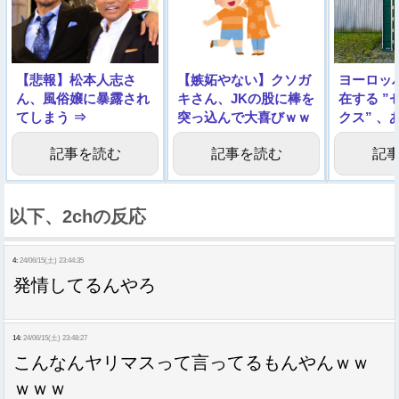
【悲報】松本人志さ
【嫉妬やない】クソガ
ヨーロッ
ん、風俗嬢に暴露され
キさん、JKの股に棒を
在する ”
てしまう ⇒
突っ込んで大喜びｗｗ
クス” 、
ｗｗｗｗｗｗｗｗ
□すぎる
記事を読む
記事を読む
記
以下、2chの反応
4:
24/06/15(土) 23:44:35
発情してるんやろ
14:
24/06/15(土) 23:48:27
こんなんヤリマスって言ってるもんやんｗｗ
ｗｗｗ