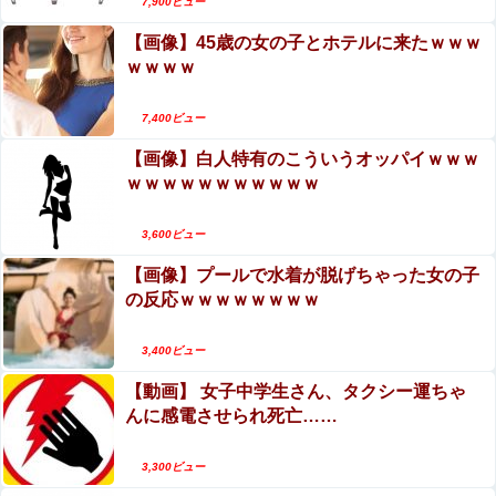
7,900ビュー
【朗報】ファイターズ、今季SB戦後の試合で6勝無敗他
【画像】45歳の女の子とホテルに来たｗｗｗ
ｗｗｗｗ
7,400ビュー
Powered by livedoor 相互RSS
【画像】白人特有のこういうオッパイｗｗｗ
ｗｗｗｗｗｗｗｗｗｗｗ
3,600ビュー
【画像】プールで水着が脱げちゃった女の子
の反応ｗｗｗｗｗｗｗｗ
3,400ビュー
【動画】 女子中学生さん、タクシー運ちゃ
んに感電させられ死亡……
3,300ビュー