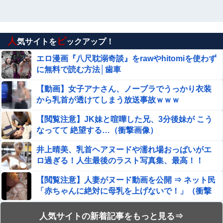
手マン嫌がる彼氏持ちギャル「ねぇもうやめ
て！」⇒ マ○コは正直だった結果…
人
ピ
新聞さん、ラテ欄の野球中継に壮大な縦読みを仕込ん
気サイトを
ックアップ！
でしまうwwwwwww
エロ漫画『八尺耽溺奇談』をrawやhitomiを使わず
に無料で読む方法│歯車
【閲覧注意】JK妹と喧嘩した兄、3分後妹が ”こうなって
て” 絶望する…（衝撃画像）
【動画】女子アナさん、ノーブラでうっかり衣装
【悲報】瀬戸環奈がスタイルよすぎて一般男性が隣に並ぶ
から乳首が透けてしまう放送事故ｗｗｗ
とチンチクリンに見えてしまう（画像あり）
【閲覧注意】JK妹と喧嘩した兄、3分後妹が こう
元温泉ピンクコンパニオンだけど、質問ある？
なってて 絶望する…（衝撃画像）
井上晴美、乳首ヘアヌードや濡れ場おっぱいがエ
井上晴美、乳首ヘア○ードや濡れ場お○ぱいがエ□過ぎる！
ロ過ぎる！人生最後のラスト写真集、最高！！
人生最後のラスト写真集、最高！！
【閲覧注意】人妻がヌード動画を公開 ⇒ ネット民
ちいかわ、想像以上に奥が深かったｗｗｗ「喋る奴」と
「赤ちゃんに絶対に母乳を上げないで！」（衝撃
「喋らない奴」で人格に差がある模様
動画）
エロ漫画『はじめての緊縛SM調教 終わらない前
人気サイトの新着記事をもっと見る⇒
【エ□漫画】 旅先で見つけた家出JKに声をかけて思わず旅
立腺イキ地獄』をrawやhitomiを使わずに無料で読