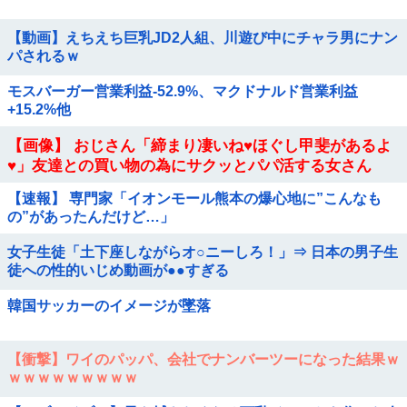
【動画】えちえち巨乳JD2人組、川遊び中にチャラ男にナン
パされるｗ
モスバーガー営業利益-52.9%、マクドナルド営業利益
+15.2%他
【画像】 おじさん「締まり凄いね♥ほぐし甲斐があるよ
♥」友達との買い物の為にサクッとパパ活する女さん
【速報】 専門家「イオンモール熊本の爆心地に”こんなも
の”があったんだけど…」
女子生徒「土下座しながらオ○ニーしろ！」⇒ 日本の男子生
徒への性的いじめ動画が●●すぎる
韓国サッカーのイメージが墜落
【衝撃】ワイのパッパ、会社でナンバーツーになった結果ｗ
ｗｗｗｗｗｗｗｗｗ