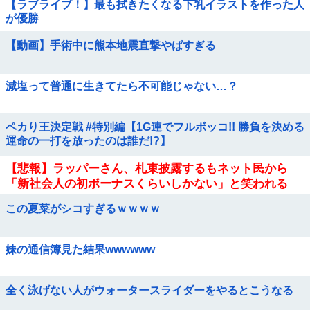
【ラブライブ！】最も拭きたくなる下乳イラストを作った人
が優勝
【動画】手術中に熊本地震直撃やばすぎる
減塩って普通に生きてたら不可能じゃない…？
ペカり王決定戦 #特別編【1G連でフルボッコ!! 勝負を決める
運命の一打を放ったのは誰だ!?】
【悲報】ラッパーさん、札束披露するもネット民から
「新社会人の初ボーナスくらいしかない」と笑われる
この夏菜がシコすぎるｗｗｗｗ
妹の通信簿見た結果wwwwww
全く泳げない人がウォータースライダーをやるとこうなる