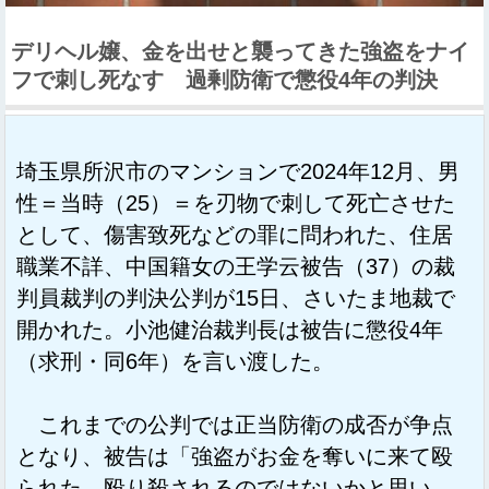
デリヘル嬢、金を出せと襲ってきた強盗をナイ
フで刺し死なす 過剰防衛で懲役4年の判決
埼玉県所沢市のマンションで2024年12月、男
性＝当時（25）＝を刃物で刺して死亡させた
として、傷害致死などの罪に問われた、住居
職業不詳、中国籍女の王学云被告（37）の裁
判員裁判の判決公判が15日、さいたま地裁で
開かれた。小池健治裁判長は被告に懲役4年
（求刑・同6年）を言い渡した。
これまでの公判では正当防衛の成否が争点
となり、被告は「強盗がお金を奪いに来て殴
られた。殴り殺されるのではないかと思い、