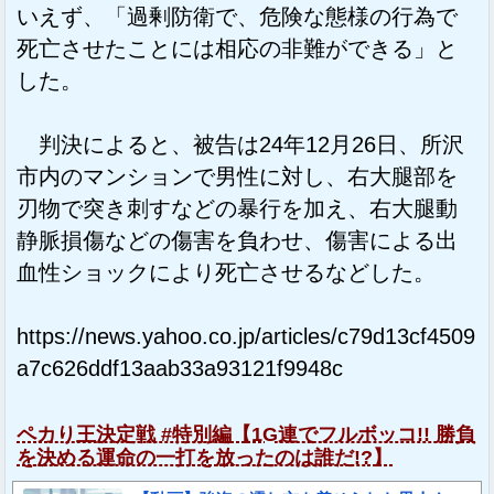
いえず、「過剰防衛で、危険な態様の行為で
死亡させたことには相応の非難ができる」と
した。
判決によると、被告は24年12月26日、所沢
市内のマンションで男性に対し、右大腿部を
刃物で突き刺すなどの暴行を加え、右大腿動
静脈損傷などの傷害を負わせ、傷害による出
血性ショックにより死亡させるなどした。
https://news.yahoo.co.jp/articles/c79d13cf4509
a7c626ddf13aab33a93121f9948c
ペカり王決定戦 #特別編【1G連でフルボッコ!! 勝負
を決める運命の一打を放ったのは誰だ!?】