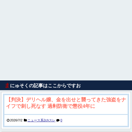
ま
にゅそくの記事はここからですお
【判決】デリヘル嬢、金を出せと襲ってきた強盗をナ
イフで刺し死なす 過剰防衛で懲役4年に
2026/7/2
ニュース系2chスレ
0