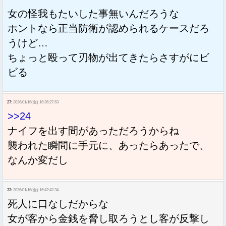
女の怪我もたいした事無いんだろうな
ホントなら正当防衛が認められるケースだろ
うけど…
ちょっと殴って刃物が出てきたらさすがにビ
ビる
27:
2026/01/16(金) 16:36:27.63
>>24
ナイフを出す間があっただろうからね
襲われた瞬間に手元に、あったらあったで、
なんか変だし
33:
2026/01/16(金) 16:42:42.34
死人に口なしだからな
女が客から金銭を脅し取ろうとし客が反撃し