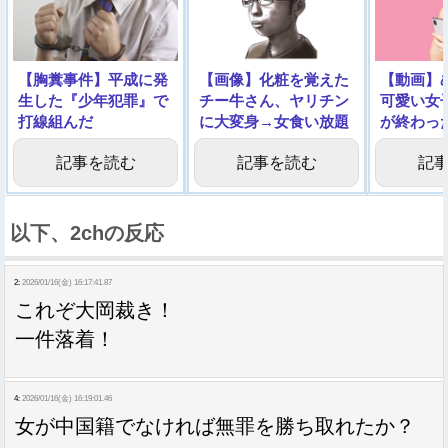
【胸糞事件】平成に発
【画像】化粧を覚えた
【動画】
生した『少年犯罪』で
チー牛さん、ヤリチン
可愛い女
打線組んだ
に大変身→女食い放題
が終わっ
になるｗｗｗｗｗｗｗ
ルノをご
記事を読む
記事を読む
記
ｗｗｗ
以下、2chの反応
2:
2026/01/16(金) 16:17:41.87
これぞ大岡裁き！
一件落着！
4:
2026/01/16(金) 16:19:01.46
女が中国籍でなければ無罪を勝ち取れたか？