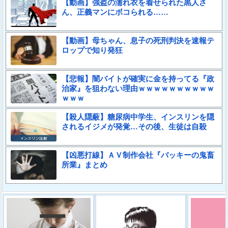
【動画】強盗の濡れ衣を着せられた黒人さ
ん、正義マンにボコられる……
【動画】母ちゃん、息子の死刑判決を速報テ
ロップで知り発狂
【悲報】闇バイトが確実に金を持ってる『政
治家』を狙わない理由ｗｗｗｗｗｗｗｗｗｗ
ｗｗｗ
【殺人隠蔽】糖尿病中学生、インスリンを隠
されるイジメが発覚…その後、生徒は自殺
【凶悪打線】ＡＶ制作会社『バッキーの鬼畜
所業』まとめ