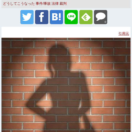
どうしてこうなった
事件/事故
法律
裁判
0
引用元