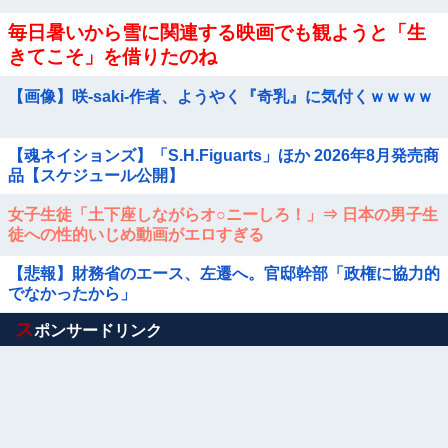
毎日暑いから雪に関連する映画でも観ようと「生
きてこそ」を借りたのね
【画像】咲-saki-作者、ようやく『奇乳』に気付くｗｗｗｗ
【魂ネイションズ】「S.H.Figuarts」ほか 2026年8月発売商
品【スケジュール公開】
女子生徒「土下座しながらオ○ニーしろ！」⇒ 日本の男子生
徒への性的いじめ動画がエロすぎる
【悲報】財務省のエース、左遷へ。官邸幹部「政権に協力的
でなかったから」
Powered by livedoor 相互RSS
ス
ポンサードリンク