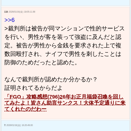
118:
2026/01/16(金) 18:05:11.98
>>6
>裁判所は被告が同マンションで性的サービス
を行い、男性が客を装って強盗に及んだと認
定。被告が男性から金銭を要求された上で複
数回殴打され、ナイフで男性を刺したことは
防御のためだったと認めた。
なんで裁判所が認めたか分かるか？
証明されてるからだよ
「FGO」攻略感想(796)26年お正月福袋召喚を回し
てみたよ！皆さん助言サンクス！大体予定通りに来
てくれたのだわー
7:
2026/01/16(金) 16:20:49.00