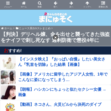
まにゅそく 2chまとめニュース速報VIP
ホーム
新着&人気
ホーム
ニュース系2chスレまとめ
【判決】デリヘル嬢、金を出せと襲ってきた強盗
をナイフで刺し死なす 過剰防衛で懲役4年に
お
すすめ!
【インスタ映え】『おっぱい自慢』したい美女さ
ん『乳首を切除』した結果【画像】
【画像】アメリカに留学したアジア人女性、1年で
こんなに姿になってしまう…
【朗報】ハシカンにちょっと似たセクシー女優 →
画像
【動画】ネコさん、火災ビルから決死のダイブ