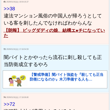
45:
2026/01/16(金) 16:54:19.37
>>38
違法マンション風俗の中国人が帰ろうとして
いる客を刺したんでなければわからんな
【朗報】 ビッグダディの娘、結構エ●チになってい
た
72:
2026/01/16(金) 17:16:54.59
闇バイトとかやったら流石に刺し殺しても正
当防衛成立するやろ
【警戒準備】闇バイト強盗を『殺しても正当
防衛になるのか』木刀準備する人も…
74:
2026/01/16(金) 17:18:36.80
>>72