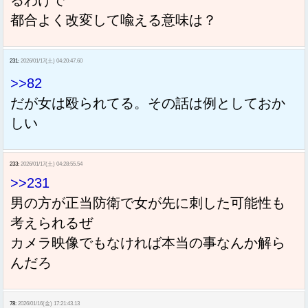
都合よく改変して喩える意味は？
231:
2026/01/17(土) 04:20:47.60
>>82
だが女は殴られてる。その話は例としておか
しい
233:
2026/01/17(土) 04:28:55.54
>>231
男の方が正当防衛で女が先に刺した可能性も
考えられるぜ
カメラ映像でもなければ本当の事なんか解ら
んだろ
Sponsored Link
78:
2026/01/16(金) 17:21:43.13