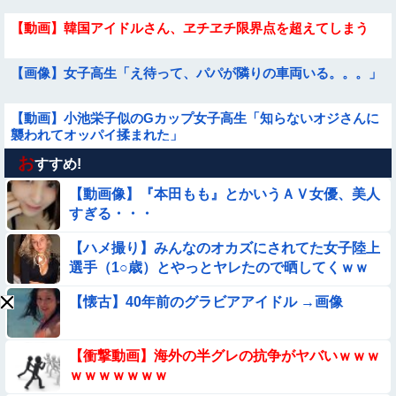
【動画】韓国アイドルさん、ヱチヱチ限界点を超えてしまう
【画像】女子高生「え待って、パパが隣りの車両いる。。。」
【動画】小池栄子似のGカップ女子高生「知らないオジさんに
襲われてオッパイ揉まれた」
お
【画像】プールに来てた水着JCたち どの娘を選ぶの？
すすめ!
【動画像】『本田もも』とかいうＡＶ女優、美人
【動画】中国の『上級の暮らし』がコレらしい
すぎる・・・
【ハメ撮り】みんなのオカズにされてた女子陸上
【画像】プールで水着が脱げちゃった女の子の反応ｗｗｗｗｗ
選手（1○歳）とやっとヤレたので晒してくｗｗ
ｗｗｗ
ｗ
【衝撃】ガチで『意識高い無能』が好きなワードと言えば？
【懐古】40年前のグラビアアイドル →画像
【画像】昔の日本人の水着、ゑっちｗｗｗｗｗｗｗ
【衝撃動画】海外の半グレの抗争がヤバいｗｗｗ
ｗｗｗｗｗｗｗ
【動画像】飛行機に『水銀』を持ち込めない理由がこれ【→】