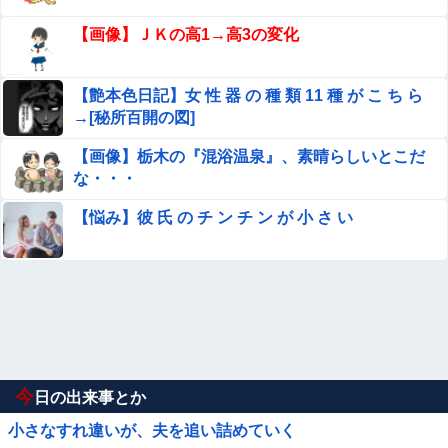
【画像】ＪＫの高1→高3の変化
【艶本色日記】女 性 器 の 種 類 11 種 が こ ち ら
→[秘所百開の図]
【画像】栃木の『混浴温泉』、素晴らしいとこだ
な・・・
【悩み】彼 氏 の チ ン チ ン が 小 さ い
今
日の出来事とか
小さなすれ違いが、夫を追い詰めていく