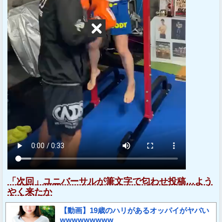
「次回」ユニバーサルが筆文字で匂わせ投稿…よう
やく来たか
【動画】19歳のハリがあるオッパイがヤバい
wwwwwwwww