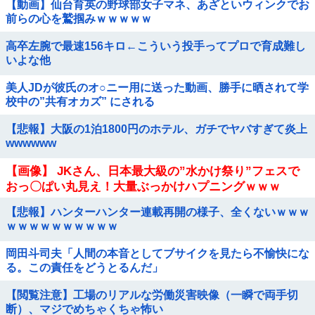
【動画】仙台育英の野球部女子マネ、あざといウィンクでお
前らの心を鷲掴みｗｗｗｗｗ
高卒左腕で最速156キロ←こういう投手ってプロで育成難し
いよな他
美人JDが彼氏のオ○ニー用に送った動画、勝手に晒されて学
校中の”共有オカズ” にされる
【悲報】大阪の1泊1800円のホテル、ガチでヤバすぎて炎上
wwwwww
【画像】 JKさん、日本最大級の”水かけ祭り”フェスで
おっ〇ぱい丸見え！大量ぶっかけハプニングｗｗｗ
【悲報】ハンターハンター連載再開の様子、全くないｗｗｗ
ｗｗｗｗｗｗｗｗｗｗ
岡田斗司夫「人間の本音としてブサイクを見たら不愉快にな
る。この責任をどうとるんだ」
【閲覧注意】工場のリアルな労働災害映像（一瞬で両手切
断）、マジでめちゃくちゃ怖い