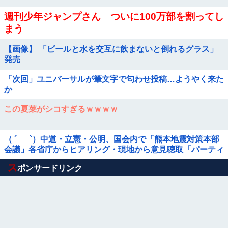
週刊少年ジャンプさん ついに100万部を割ってし
まう
【画像】 「ビールと水を交互に飲まないと倒れるグラス」
発売
「次回」ユニバーサルが筆文字で匂わせ投稿…ようやく来た
か
この夏菜がシコすぎるｗｗｗｗ
（ ´_ゝ`）中道・立憲・公明、国会内で「熊本地震対策本部
会議」各省庁からヒアリング・現地から意見聴取「パーティ
ション、人手、宿泊施設の不足や、...
Powered by livedoor 相互RSS
ス
ポンサードリンク