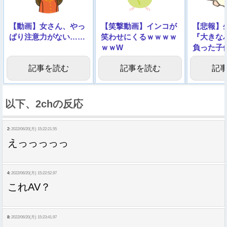
【動画】女さん、やっ
【笑撃動画】インコが
【悲報】
ぱり注意力がない……
笑わせにくるｗｗｗｗ
『大きな
ｗｗW
負った子
像】
記事を読む
記事を読む
記
以下、2chの反応
2:
2022/06/20(月) 15:22:21.55
えっっっっっ
4:
2022/06/20(月) 15:22:52.97
これAV？
8:
2022/06/20(月) 15:23:41.97