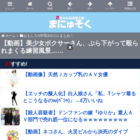
まにゅそく 2chまとめニュース速報VIP
ホーム
新着&人気
ホーム
おもしろ/VIP系2chスレまとめ
【動画】美少女ボクサーさん、ぶら下がって殴ら
れまくる練習風景……
お
すすめ!
【動画像】天然Ｊカップ乳のＡＶ女優
【ヱッチの擬人化】白人娘さん「私、Tシャツ着る
とこうなるのw(ﾊﾟｼｬ)」→4万いいね
【殺人容疑者】ドンファンの嫁『ゆりか』素人Ａ
Ｖ部門で売れ筋一位になるｗｗｗｗｗｗｗｗｗ
【動画】ネコさん、火災ビルから決死のダイブ