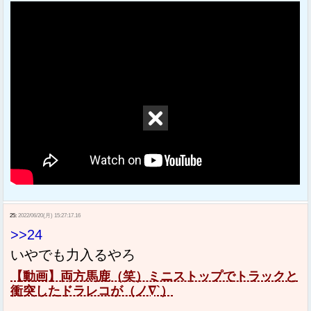
25:
2022/06/20(月) 15:27:17.16
>>24
いやでも力入るやろ
【動画】両方馬鹿（笑）ミニストップでトラックと
衝突したドラレコが（ノ∇`）