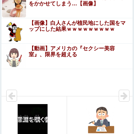
（※画像あり）
をかかせてしまう…【画像】
【画像】北朝鮮のビアガール、エッッッッッッッッッッッ
ッッッッッッ！
【画像】白人さんが植民地にした国をマ
ップにした結果ｗｗｗｗｗｗｗｗｗ
【画像】TWICE・モモ(30)、またしてもエチエチボデーを
披露wwwwwwwwww
【動画】アメリカの『セクシー美容
【悲報】ワイ「半沢直樹みたいな銀行員カッコいい」
室』、限界を超える
銀行員の友人「あんな奴居ねえよ」
【悲報】坂口杏里を家に住ませてあげた結果ｗｗｗｗ
京大病院、脳腫瘍摘出手術で誤って腫瘍の無い部位を摘
出 脳幹など損傷受け植物状態に
【発見】 発達っぽい奴の共通点って『立場を理解できな
い』だよな
【画像】 サンモニの女子アナさん、日曜の朝から素材を提
供してしまう