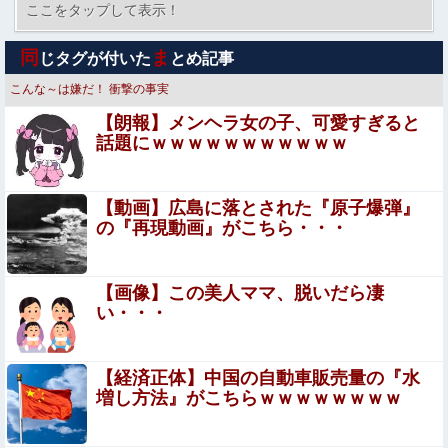
ず任天堂に修正させてしまう
ここをタップして表示！
「被告はモンスター」元ジャンポケ斉藤慎二被告に懲役７
同
ま
じタグが付いた
とめ記事
年求刑でほぼ実刑確実？弁護側の主張が無理筋なワケ
こんな～は嫌だ！
衝撃の事実
【愕然】念願の彼女できたんだけど・・・・・・とんでも
【朗報】メンヘラ女の子、可愛すぎると
ない素性が見えてきた・・・・・・
話題にｗｗｗｗｗｗｗｗｗｗｗ
【悲報】楽天モバイルさんww9月末に人権を失う模様
wwwww
【動画】広島に落とされた『原子爆弾』
【ウマ娘】イリテツに対するエアプ疑惑…先月何も言って
の『再現動画』がこちら・・・
なかったのに今月急にスピ3言い出したのが怪しいよな。
【動画】役満ボディ・岡田紗佳(32)、ダンスで乳が大
【画像】この美人ママ、脱いだら凄
暴れ！
い・・・
高市首相が経歴詐称していると確信した某映画評論家、
「上級公務員試験に合格とは書いてないんですが…」とツ
【経済正体】中国の自動車販売量の『水
ッコミを受けまくり……
増し方法』がこちらｗｗｗｗｗｗｗｗ
立ちんぼを買うもキモすぎてヤらせてもらえなかった男、
代わりの足コキでまさかの大量身寸米青ｗｗｗ