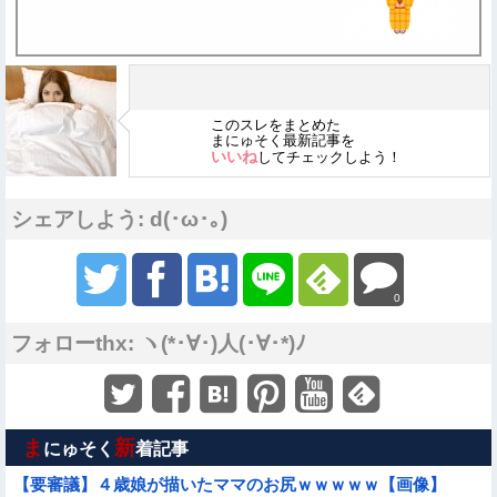
このスレをまとめた
まにゅそく最新記事を
いいね
してチェックしよう！
シェアしよう: d(･ω･｡)
0
フォローthx: ヽ(*･∀･)人(･∀･*)ﾉ
ま
新
にゅそく
着記事
【要審議】４歳娘が描いたママのお尻ｗｗｗｗｗ【画像】