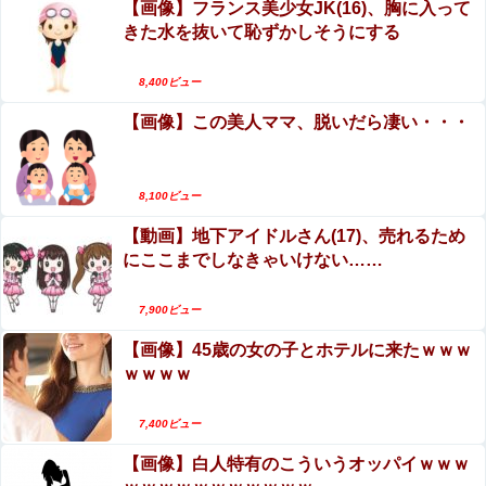
【速報】赤旗配達中の共産党市議７８歳のじいさん、左に
【画像】フランス美少女JK(16)、胸に入って
てしまう。
寄りすぎたか車で民家当て逃げ他
きた水を抜いて恥ずかしそうにする
【第4弾】FANZA「50％OFFキャンペーン」開
【画像】 美少女「女性の皆さんへ。パンツを履かずにを履
催！遂に明日10時まで！まだ間に合う注目作品は
8,400ビュー
いてみてください」
こちら！！！
【画像】この美人ママ、脱いだら凄い・・・
エロ漫画『のの香とこーちゃん～ち〇ち〇こわい
カープ渡邉悠斗、1号ホームラン！中日宮内から今季初本
～』をrawやhitomiを使わずに無料で読む方法│月
塁打！仲田侑仁タイムリー＆マルチ他
の負け犬
【群馬】デカいNinja乗りさん、後方確認しない軽
【悲報】嫁と不倫相手の旦那に浮気がバレたら『400万』
8,100ビュー
請求された結果がコレｗｗｗｗ
四に当てられてしまう。
【動画】地下アイドルさん(17)、売れるため
さんま「どこでもドア？あれ不便やで」
にここまでしなきゃいけない……
7,900ビュー
【悲報】ヤニねこで抜けるキャラ、74%が一致してしまう
ｗｗｗｗｗ
【画像】45歳の女の子とホテルに来たｗｗｗ
ｗｗｗｗ
7,400ビュー
Powered by livedoor 相互RSS
【画像】白人特有のこういうオッパイｗｗｗ