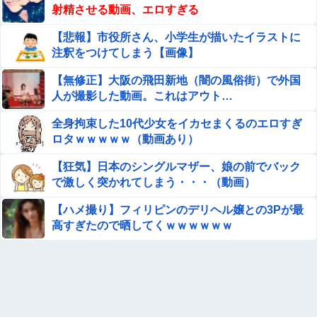
射精させる動画、エロすぎる
【閲覧注意】アホすぎるインド人、ライフルの銃口を
【悲報】市役所さん、小学生が描いたイラストに
覗いてしまう・・・・・（動画あり）
注釈をつけてしまう【画像】
【盗撮】日本の花嫁のウェディングドレス着替え動画、と
【無修正】大阪の飛田新地（闇の風俗街）で外国
んでもない神乳だと海外で話題に
人が撮影した動画。これはアウト…
【正論】ホリエモン、移民受け入れ反対派にブチギレ→ス
全身拘束した10代少女をイカセまくるのエロすぎ
タジオ誰も反論できず沈黙
ロタｗｗｗｗｗ（動画あり）
ティアーユ・ルナティークの中出しエ●チのエ□画像 500枚
【狂気】日本のシングルマザー、娘の前でバック
【ToLOVEる -とらぶる-】
で激しく突かれてしまう・・・（動画）
義実家に里帰り世話になってはどうかと言われてかなり悩
んでいる
【ハメ撮り】フィリピンのデリヘル嬢との3Pが最
高すぎたので晒してくｗｗｗｗｗｗ
半年ほど話してた女性店員が最低限の業務会話しか返して
くれなくなった。週3でレジに通ったせいで嫌われた？距
離を置けば挽回できる？
ヌーディストビーチに現れたヤリマン、フ●ラの達人すぎ
て男が勃起する前に射精させるｗｗｗ