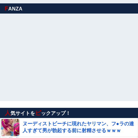
【悲報】取引先専務「Aを20個注文する」 ぼく「いつも
1～2個しか使わないけど本当に20であってる？」 取専
F
ANZA
「あってる」→結果『こう』なったんだがコレワイが悪い
パンツまる見えになった浴衣女子がエ□過ぎ…エ●チなハプ
んか？？？？？？？？
ニングを撮った街撮りエ□画像
こども園から孫が怪我した迎えにと連絡あり。石をどかし
てミミズ集め足の上に石を落としたそうな
元いいとも青年隊、中居正広の”素顔”を暴露
アリスソフト「ランス10」ゲーム画面公開キター！ウルザ
ちゃんは今回も美しい…。前作で助けたシィルもいるぞ！
【朗報】本田望結、久しぶりにセクシー投稿！や
っぱりお胸がでかかった！
人
ピ
【画像あり】インフルエンサー「20歳でアルファード
気サイトを
ックアップ！
一括で買えちゃう私って素敵」
ヌーディストビーチに現れたヤリマン、フ●ラの達
人すぎて男が勃起する前に射精させるｗｗｗ
【速報】青葉坂46、完全新規の姉妹グループか