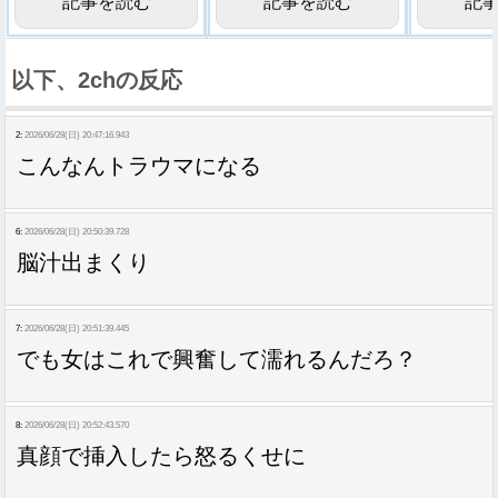
記事を読む
記事を読む
記
以下、2chの反応
2:
2026/06/28(日) 20:47:16.943
こんなんトラウマになる
6:
2026/06/28(日) 20:50:39.728
脳汁出まくり
7:
2026/06/28(日) 20:51:39.445
でも女はこれで興奮して濡れるんだろ？
8:
2026/06/28(日) 20:52:43.570
真顔で挿入したら怒るくせに