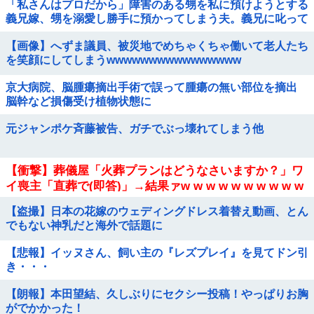
「私さんはプロだから」障害のある甥を私に預けようとする
義兄嫁、甥を溺愛し勝手に預かってしまう夫。義兄に叱って
もらっても「兄貴より俺になついてるのが面白くないのか
【画像】へずま議員、被災地でめちゃくちゃ働いて老人たち
な」だって
を笑顔にしてしまうwwwwwwwwwwwwwwww
京大病院、脳腫瘍摘出手術で誤って腫瘍の無い部位を摘出
脳幹など損傷受け植物状態に
元ジャンポケ斉藤被告、ガチでぶっ壊れてしまう他
【衝撃】葬儀屋「火葬プランはどうなさいますか？」ワ
イ喪主「直葬で(即答)」→結果ァw w w w w w w w w w
【盗撮】日本の花嫁のウェディングドレス着替え動画、とん
でもない神乳だと海外で話題に
【悲報】イッヌさん、飼い主の『レズプレイ』を見てドン引
き・・・
【朗報】本田望結、久しぶりにセクシー投稿！やっぱりお胸
がでかかった！