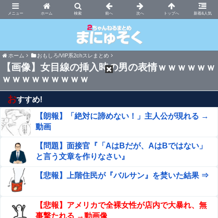
まにゅそく 2chまとめニュース速報VIP
ホーム
新着&人気
ホーム
おもしろ/VIP系2chスレまとめ
【画像】女目線の挿入時の男の表情ｗｗｗｗｗｗ
ｗｗｗｗｗｗｗｗｗ
お
すすめ!
【朗報】「絶対に諦めない！」主人公が現れる →
動画
【問題】面接官『「AはBだが、AはBではない」
と言う文章を作りなさい』
【悲報】上階住民が『バルサン』を焚いた結果 ⇒
【悲報】アメリカで全裸女性が店内で大暴れ、無
事撃たれる →動画像