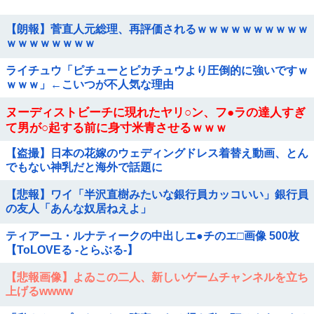
【朗報】菅直人元総理、再評価されるｗｗｗｗｗｗｗｗｗｗ
ｗｗｗｗｗｗｗｗ
ライチュウ「ピチューとピカチュウより圧倒的に強いですｗ
ｗｗｗ」←こいつが不人気な理由
ヌーディストビーチに現れたヤリ○ン、フ●ラの達人すぎ
て男が○起する前に身寸米青させるｗｗｗ
【盗撮】日本の花嫁のウェディングドレス着替え動画、とん
でもない神乳だと海外で話題に
【悲報】ワイ「半沢直樹みたいな銀行員カッコいい」銀行員
の友人「あんな奴居ねえよ」
ティアーユ・ルナティークの中出しエ●チのエ□画像 500枚
【ToLOVEる -とらぶる-】
【悲報画像】よゐこの二人、新しいゲームチャンネルを立ち
上げるwwww