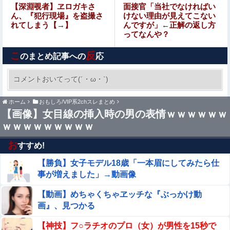
【朗報】菅直人元総理、再評価されるｗｗｗｗｗｗｗｗｗ
【深淵覗者】ヱロガキさ
面接官「当社でなければい
ｗｗｗｗｗｗｗｗｗ
ん、『犯行現場』を盗撮さ
けない理由が見えてこない
れてしまう【→】
んですが」←正解の返し方
ってなんや？
家系ラーメンって何を楽しむの？
こ
反
のまとめ記事への
応
元ジャンポケ斉藤被告、ガチでぶっ壊れてしまう他
コメントおいてって(´・ω・`)
【悲報】消費税減税に反対している自民党議員9
ホーム
おもしろ/VIP系2chスレまとめ
人が判明ｗｗｗｗｗｗ
【画像】女目線の挿入時の男の表情ｗｗｗｗｗｗ
ｗｗｗｗｗｗｗｗｗ
【画像】閉店間際の回転ずし、ネタの量がバグってると話
題にｗｗｗｗｗ
お
すすめ!
【驚愕】 挿入した瞬間「あっ失敗したな」ってなるま○こ
【勝負】女子モデル18歳「一本眉にしてみたら仕
ｗｗｗｗｗｗｗｗｗｗｗｗｗｗｗｗ
事が増えました」→動画像
【朗報】誤って脳幹を摘出された女性､重篤な植物状態だ
【動画】めちゃくちゃヱッチな『ぶっかけ動
が､意識は正常で何かを思考していると判明
画』、見つかる
さんま「どこでもドア？あれ不便やで」他
【神技】フ○ラチオのプロ（女）が男性を15秒で