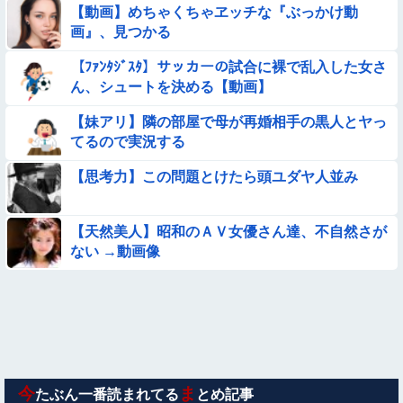
【動画】めちゃくちゃヱッチな『ぶっかけ動
のと言えば？
画』、見つかる
【画像】女さん「彼氏が強制わいせつで捕まって謝罪の手紙が
来た」ﾊﾟｼｬｯ
【ﾌｧﾝﾀｼﾞｽﾀ】サッカーの試合に裸で乱入した女さ
ん、シュートを決める【動画】
【悲報】イッヌさん、飼い主の『レズプレイ』を見てドン引
き・・・
【妹アリ】隣の部屋で母が再婚相手の黒人とヤっ
【動画】ピザ屋のバイト女、クッソせこい『ツマミ食い』をし
てるので実況する
て炎上
【思考力】この問題とけたら頭ユダヤ人並み
★★水着姿を見た彼氏が「核兵器並みのボディだね」って褒め
てくれた(´；ω；｀)
【動画】白人「日本で一番美味い食べ物はこれな、試してみ
【天然美人】昭和のＡＶ女優さん達、不自然さが
ろ！飛ぶぞ」
ない →動画像
◉★日本の結婚式のこのルール 外国人は笑うらしいな
【悲報】昭和世代さん、「1時間弱」は1時間に満たない、「1
時間強」は1時間＋αだと思ってる😭
【動画】南米系のデカパイぽっちゃり女さん、配信がヱ口すぎ
ｗｗｗｗｗｗｗ
今
ま
たぶん一番読まれてる
とめ記事