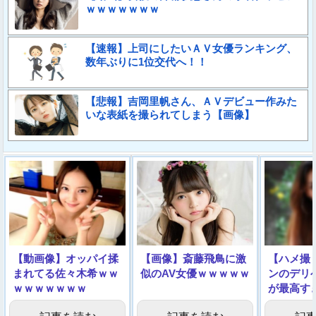
ｗｗｗｗｗｗｗ
【速報】上司にしたいＡＶ女優ランキング、
数年ぶりに1位交代へ！！
【悲報】吉岡里帆さん、ＡＶデビュー作みた
いな表紙を撮られてしまう【画像】
【動画像】オッパイ揉
【画像】斎藤飛鳥に激
【ハメ撮
まれてる佐々木希ｗｗ
似のAV女優ｗｗｗｗｗ
ンのデリ
ｗｗｗｗｗｗｗ
が最高す
てくｗｗ