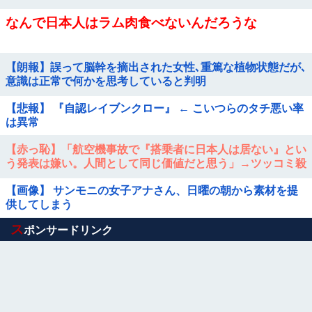
なんで日本人はラム肉食べないんだろうな
【朗報】誤って脳幹を摘出された女性､重篤な植物状態だが､
意識は正常で何かを思考していると判明
【悲報】 『自認レイブンクロー』 ← こいつらのタチ悪い率
は異常
【赤っ恥】「航空機事故で『搭乗者に日本人は居ない』とい
う発表は嫌い。人間として同じ価値だと思う」→ツッコミ殺
到も「自分が気に入らないと思った」と...
【画像】 サンモニの女子アナさん、日曜の朝から素材を提
供してしまう
Powered by livedoor 相互RSS
ス
ポンサードリンク