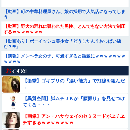
【動画】町の中華料理屋さん、娘の採用で人気店になってしま
う
【動画】野犬の群れに襲われた男性、とんでもない方法で制圧
するｗｗｗｗｗｗｗ
【動画あり】ボーイッシュ美少女「どうしたん？おっぱい揉
む？❤」
【朗報】メンヘラ女の子、可愛すぎると話題にｗｗｗｗｗｗｗ
ｗｗｗｗ
お
【悩み相談】昭和の高1女子さん、夏の体験談ｗｗｗｗｗｗｗ
すすめ!
ｗ
【衝撃】ゴキブリの『凄い能力』で打線を組んだ
【動画像】女の子「ウエスト？・・・60㎝だよ！」
→
【異質空間】脚ムチＪＫが『腰振り』を見せつけ
★★昨晩、久しぶりに嫁とセックスしたんだが・・・
てくる・・・
【参考画像】脱がしたら『残念オッパイ』を褒める時の模範解
【画像】アン・ハサウェイのセミヌードがヱチヱ
答
チすぎるｗｗｗｗｗｗｗ
★★同格のように語られてるけど実際は『雲泥の差』があるも