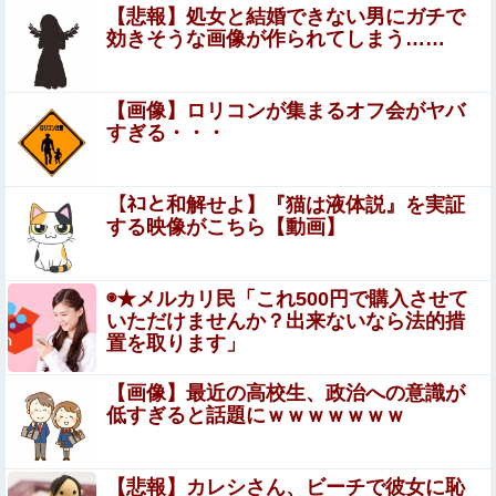
【動画】 ルビィちゃん、浜田雅功に首を絞められたせいで
【悲報】処女と結婚できない男にガチで
段々おかしな仕事が増える
効きそうな画像が作られてしまう……
【動画】甲子園の女性審判、大誤審で炎上
【画像】ロリコンが集まるオフ会がヤバ
すぎる・・・
ストーカーに狙われた女子高生が悲惨…絶対に避けられな
い中出しレ●プGIF画像
【ﾈｺと和解せよ】『猫は液体説』を実証
【珍事】サッカーの試合が原因で交通事故が起きてしま
する映像がこちら【動画】
う。
【盗撮】日本の花嫁のウェディングドレス着替え動画、と
◉★メルカリ民「これ500円で購入させて
んでもない神乳だと海外で話題に
いただけませんか？出来ないなら法的措
置を取ります」
【日向坂46】 運動神経良い人と悪い人の対比をご覧くだ
さい…
【画像】最近の高校生、政治への意識が
【衝撃】34歳ニート、『エロ漫画』で人生逆転
低すぎると話題にｗｗｗｗｗｗｗ
女子プロレスラーさん、地上波番組で胸元ぱっくり・・・
【悲報】カレシさん、ビーチで彼女に恥