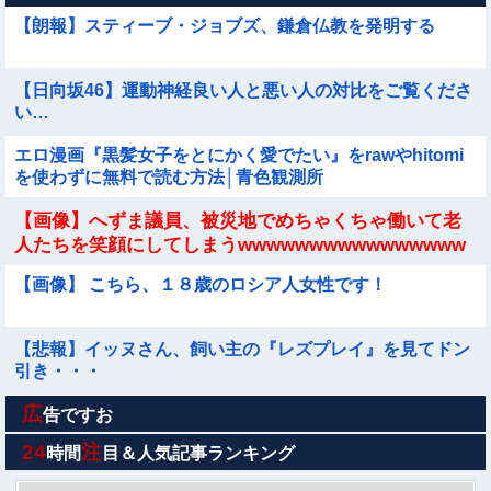
【朗報】スティーブ・ジョブズ、鎌倉仏教を発明する
【日向坂46】運動神経良い人と悪い人の対比をご覧くださ
い…
エロ漫画『黒髪女子をとにかく愛でたい』をrawやhitomi
を使わずに無料で読む方法│青色観測所
【画像】へずま議員、被災地でめちゃくちゃ働いて老
人たちを笑顔にしてしまうwwwwwwwwwwwwwwww
【画像】 こちら、１８歳のロシア人女性です！
【悲報】イッヌさん、飼い主の『レズプレイ』を見てドン
引き・・・
広
ヌーディストビーチに現れたヤリマン、フ●ラの達人すぎ
告ですお
て男が勃起する前に射精させるｗｗｗ
24
注
時間
目＆人気記事ランキング
【悲報】任天堂キッズさん、「Aボタン長押し」に気づか