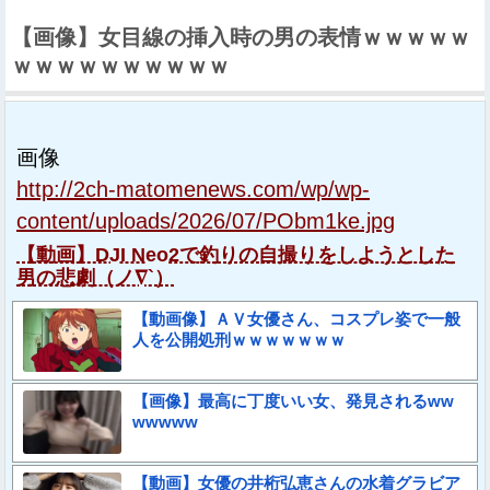
【画像】女目線の挿入時の男の表情ｗｗｗｗｗ
ｗｗｗｗｗｗｗｗｗｗ
画像
http://2ch-matomenews.com/wp/wp-
content/uploads/2026/07/PObm1ke.jpg
【動画】DJI Neo2で釣りの自撮りをしようとした
男の悲劇（ノ∇`）
【動画像】ＡＶ女優さん、コスプレ姿で一般
人を公開処刑ｗｗｗｗｗｗｗ
【画像】最高に丁度いい女、発見されるww
wwwww
【動画】女優の井桁弘恵さんの水着グラビア