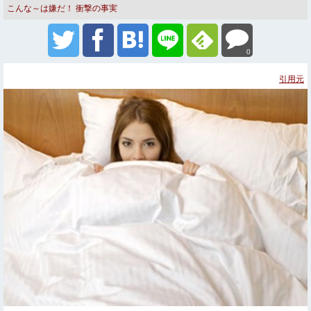
こんな～は嫌だ！
衝撃の事実
0
引用元