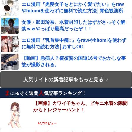
エロ漫画『黒髪女子をとにかく愛でたい』をraw
【動画】 素人ボインJKさん、水着で爆乳を見せつけてし
やhitomiを使わずに無料で読む方法│青色観測所
まうｗｗｗwｗｗｗｗｗｗｗｗ❤
女優・武田玲奈、水着封印したはずがさっそく解
【赤っ恥】「航空機事故で『搭乗者に日本人は居ない』と
禁ｗｗやっぱり最高だったぞ！！
いう発表は嫌い。人間として同じ価値だと思う」→ツッコ
ミ殺到も「自分が気に入らないと思った」と...
エロ漫画『乳首集中痴○』をrawやhitomiを使わず
【速報】バスローブ姿の秋田県幹部職員による記者会見問
に無料で読む方法│おすしOG
題、ラブホテルからの参加だと特定「体調が優れなかった
ため...」とは何だったのか
【動画】急病人？横須賀の国道16号でおかしな事
【艦これ】装甲破砕の意義って
故が撮影される。
【閲覧注意】アホすぎるインド人、ライフルの銃
人気サイトの新着記事をもっと見る⇒
【衝撃】葬儀屋「火葬プランはどうなさいますか？」ワイ
口を覗いてしまう・・・・・（動画あり）
喪主「直葬で(即答)」→結果ァw w w w w w w w w w
ま
人
にゅそく週間
気記事ランキング！
【盗撮】日本の花嫁のウェディングドレス着替え
【放送事故】フジテレビ、女子大生を大量投入して闇深エ
動画、とんでもない神乳だと海外で話題に
ロ番組ｗｗｗｗ
【画像】カワイ子ちゃん、ビキニ水着の隙間
からトレジャーハント！
女子プロレスラーさん、地上波番組で胸元ぱっく
【AKB48】アカペラアイソレチャレンジの、こさきちゃ
り・・・（※画像あり）
ん可愛すぎるだろ！！【近藤沙樹】
10,700ビュー
【珍事】サッカーの試合が原因で交通事故が起き