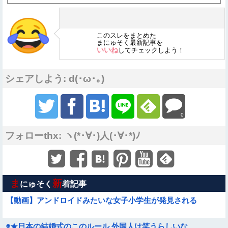
このスレをまとめた
まにゅそく最新記事を
いいね
してチェックしよう！
シェアしよう: d(･ω･｡)
0
フォローthx: ヽ(*･∀･)人(･∀･*)ﾉ
ま
新
にゅそく
着記事
【動画】アンドロイドみたいな女子小学生が発見される
◉★日本の結婚式のこのルール 外国人は笑うらしいな