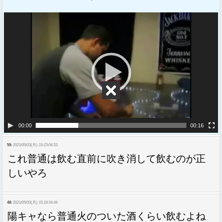
動
画
プ
レ
ー
ヤ
ー
00:00
00:16
59:
2021/05/03(月) 15:23:04.53
これ普通は飲む直前に吹き消して飲むのが正
しいやろ
48:
2021/05/03(月) 15:18:34.44
陽キャなら普通火のついた酒くらい飲むよね