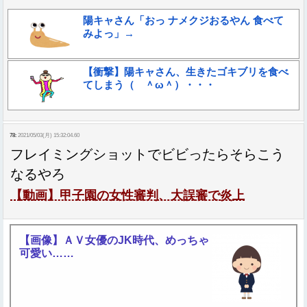
陽キャさん「おっ ナメクジおるやん 食べて
みよっ」→
【衝撃】陽キャさん、生きたゴキブリを食べ
てしまう（ ＾ω＾）・・・
78:
2021/05/03(月) 15:32:04.60
フレイミングショットでビビったらそらこう
なるやろ
【動画】甲子園の女性審判、大誤審で炎上
【画像】ＡＶ女優のJK時代、めっちゃ
可愛い……