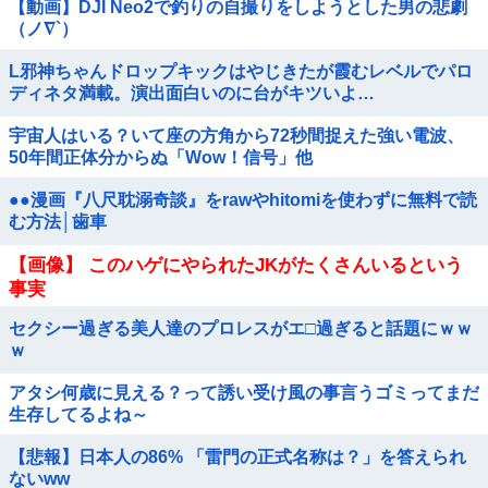
【動画】DJI Neo2で釣りの自撮りをしようとした男の悲劇
（ノ∇`）
L邪神ちゃんドロップキックはやじきたが霞むレベルでパロ
ディネタ満載。演出面白いのに台がキツいよ…
宇宙人はいる？いて座の方角から72秒間捉えた強い電波、
50年間正体分からぬ「Wow！信号」他
●●漫画『八尺耽溺奇談』をrawやhitomiを使わずに無料で読
む方法│歯車
【画像】 このハゲにやられたJKがたくさんいるという
事実
セクシー過ぎる美人達のプロレスがエ□過ぎると話題にｗｗ
ｗ
アタシ何歳に見える？って誘い受け風の事言うゴミってまだ
生存してるよね～
【悲報】日本人の86% 「雷門の正式名称は？」を答えられ
ないww