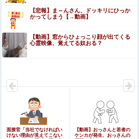
【動画】ワイが一番抜いたA.V女優が「羽生ありさ」なん
だが
【悲報】ま～んさん、ドッキリにひっか
かってしまう【→動画】
【シコ画像】 巨乳女さん、混浴風呂でクッソエ口い身体を
見せびらかすｗｗｗｗｗｗｗｗｗｗｗ
【動画】窓からひょっこり顔が出てくる
【動画】野犬の群れに襲われた男性、とんでもない方
心霊映像、覚えてる奴おる？
法で制圧するｗｗｗｗｗｗｗ
女芸人の吉住さん（36）メイクしたら普通に美人の部類だ
ったと判明ｗｗｗｗｗｗｗｗｗ
HRC（ホンダ・レーシング）折原氏「以前のF1プロジェ
クトを経験した専門家を何人か呼び戻しました」
【動画】甲子園の女性審判、大誤審で炎上
手を繋いで駆け寄るあやめんとさくたんが可愛すぎ
る！！！【乃木坂46】他
【悲報】尻穴でHしたらｗｗｗｗｗｗｗｗｗｗｗｗ
面接官「当社でなければい
【動画】おっさんと若者の
けない理由が見えてこない
ケンカが発生、おっさんの