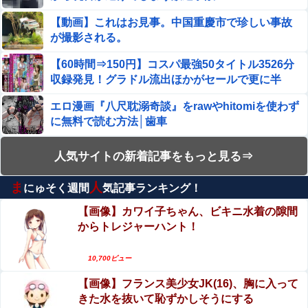
て” 絶望する…（衝撃画像）
【動画】これはお見事。中国重慶市で珍しい事故
【悲報】 飛行機のパイロットさん、「駅弁」を食べてい
が撮影される。
ることがバレる……
【60時間⇒150円】コスパ最強50タイトル3526分
スマホゲー業界、終わりの始まり…倒産件数が過去最多ペ
収録発見！グラドル流出ほかがセールで更に半
ース「数億円かけても爆ﾀﾋ」
額！
エロ漫画『八尺耽溺奇談』をrawやhitomiを使わず
【朗報】菅直人元総理、再評価されるｗｗｗｗｗｗｗｗｗ
に無料で読む方法│歯車
ｗｗｗｗｗｗｗｗｗ
手マン嫌がる彼氏持ちギャル「ねぇもうやめ
人気サイトの新着記事をもっと見る⇒
【悲報】女性「男への最大ダメージはこれ」←お前ら耐え
て！」⇒ マ○コは正直だった結果…
られる？
ま
人
にゅそく週間
気記事ランキング！
【動画】タイのティパンコーン王子が日本人女性
【画像あり】NASAが開発、着るだけで瞬時に「-15℃冷
とデートか？
却」する冷感ポンチョ3,980円！
【画像】カワイ子ちゃん、ビキニ水着の隙間
からトレジャーハント！
エロ漫画『はじめての緊縛SM調教 終わらない前
【悲報】坂口杏里を家に住ませてあげた結果ｗｗｗｗ
立腺イキ地獄』をrawやhitomiを使わずに無料で読
10,700ビュー
む方法│ぱーたぽ
【閲覧注意】人妻がヌード動画を公開 ⇒ ネット民
【速報】 京大病院、手術ミスで『正常な脳』を摘出 → 患
【画像】フランス美少女JK(16)、胸に入って
「赤ちゃんに絶対に母乳を上げないで！」（衝撃
者は自発呼吸不可能な植物状態に
きた水を抜いて恥ずかしそうにする
動画）