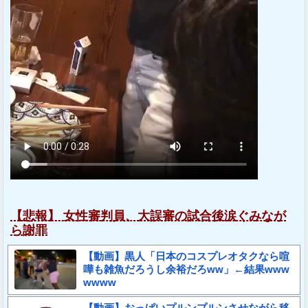
【悲報】 女性審判員、大誤審の試合後涙ぐみなが
ら謝罪
【動画】黒人「日本のコスプレオタクなら喧
嘩も雑魚だろうし余裕だろww」←結果www
wwww
【動画】おっぱいプルンプルンさせながら移