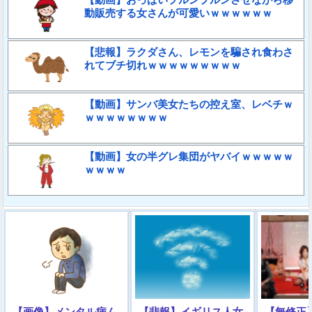
動販売する女さんが可愛いｗｗｗｗｗｗ
【悲報】ラクダさん、レモンを騙され食わさ
れてブチ切れｗｗｗｗｗｗｗｗｗ
【動画】サンバ美女たちの控え室、レベチｗ
ｗｗｗｗｗｗｗｗ
【動画】女の半グレ集団がヤバイｗｗｗｗｗ
ｗｗｗｗ
【画像】メンタル病ん
【悲報】イギリス人女
【無修正