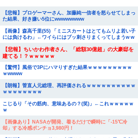
【悲報】プロゲーマーさん、加藤純一信者を怒らせてしまっ
た結果、好き嫌い5位にwwwwwwww
【画像】森高千里(55) 「ミニスカートはとてもムリよ若い子
には負けるわ」←ワイらにはブッ刺さりまくってしまうw w
w w w w
【悲報】ちいかわ作者さん、「総額30億超」の大豪邸を
建てる！？ｗｗｗｗｗ
【驚愕】風俗で3Pにハマりすぎた結果ｗｗｗｗｗｗｗｗｗ
ｗwwww
【朗報】菅直人元総理、再評価されるｗｗｗｗｗｗｗｗｗｗ
ｗｗｗｗｗｗｗｗ
こじるり「その筋肉、意味あるの？(笑)」←これｗｗｗｗｗ
ｗ
【画像あり】NASAが開発、着るだけで瞬時に「-15℃冷
却」する冷感ポンチョ3,980円！