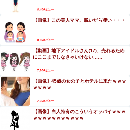
井上晴美、乳首ヘアヌードや濡れ場おっぱいがエ
カープアドゥワ誠『火消し→12回続投』に賛否。新井監督
ロ過ぎる！人生最後のラスト写真集、最高！！
8,400ビュー
「それは決めていた」【監督談話/反省会】
【画像】この美人ママ、脱いだら凄い・・・
巨乳悦楽のおすすめAV!巨乳女優とのパイズリや
元コトメ「実妹の姪に祝儀出したのにうちの娘には出さな
コスプレセックス!
いの!?差別だ100万出せ！」→断ったら我が家に侵入して
1000万相当の宝飾品を泥＆夫の形見を破壊！
【動画】DJI Neo2で釣りの自撮りをしようとした
アイナ・ジ・エンドの尻はタマランわ
8,000ビュー
男の悲劇（ノ∇`）
【動画】地下アイドルさん(17)、売れるため
【ウマ娘】「もう来週」 なんで今回のLOHこんな早
にここまでしなきゃいけない……
いの
7,900ビュー
原爆ドーム前に居座る”市民団体”を警官隊が排除、その瞬
間に周囲で見守っていた観客たちが……
【画像】45歳の女の子とホテルに来たｗｗｗ
ｗｗｗｗ
7,300ビュー
Powered by livedoor 相互RSS
【画像】白人特有のこういうオッパイｗｗｗ
ｗｗｗｗｗｗｗｗｗｗｗ