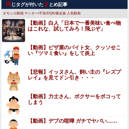
子なし保育士の義兄夫婦、上から目線で育児アドバイスさ
同
ま
じタグが付いた
とめ記事
れる日々に限界！「この時期は知育おもちゃが〜」と理想
論を語り、義父母も「頼れ頼れ」とウザすぎる・・・
オモシロ動画
ヤンキー/不良/DQN/暴走族
人気動画
【画像あり】安心系JKのホットケーキ、レベチｗｗｗｗ
【動画】白人「日本で一番美味い食べ物
ｗｗｗｗｗｗｗｗｗｗｗｗｗｗｗｗｗｗｗｗ
はこれな、試してみろ！飛ぶぞ」
辺野古の防犯カメラ画像を見た玉城デニー、「うまい言い
訳が思いつかなかったからそれかよ」と有権者を呆れさせ
るコメントを……
【動画】ピザ屋のバイト女、クッソせこ
こじるり「その筋肉、意味あるの？(笑)」←これｗｗｗｗ
い『ツマミ食い』をして炎上
ｗｗ
【画像】 JCさん、足漕ぎボートで回遊中にアソコがモ
【悲報】イッヌさん、飼い主の『レズプ
ロ見えになってしまうｗｗｗ
レイ』を見てドン引き・・・
【画像】元モデルのTBS新人アナさん、プリケツ
【動画】力士さん、ボクサーをボコって
しまう
【ガンプラ再販】 RG「ストライクフリーダムガンダム デ
ィアクティブモード」ほか【11時予約開始】
【画像】深田恭子さん（43）の私服、とんでもなく可愛い
【動画】デブの喧嘩 ガチでヤバい……
と話題にwww他