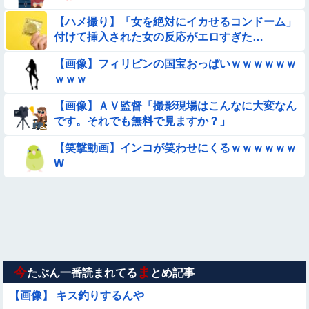
【動画あり】ボーイッシュ美少女「どうしたん？おっぱい揉
む？❤」
【ハメ撮り】「女を絶対にイカせるコンドーム」
付けて挿入された女の反応がエロすぎた…
【悩み相談】昭和の高1女子さん、夏の体験談ｗｗｗｗｗｗｗ
ｗ
【画像】フィリピンの国宝おっぱいｗｗｗｗｗｗ
★★同格のように語られてるけど実際は『雲泥の差』があるも
ｗｗｗ
のと言えば？
【画像】ＡＶ監督「撮影現場はこんなに大変なん
【画像】新人AV女優さん、ジブリキャラのコスプレでチンポ
です。それでも無料で見ますか？」
を硬めてくるｗｗｗｗｗｗｗ
【参考画像】脱がしたら『残念オッパイ』を褒める時の模範解
【笑撃動画】インコが笑わせにくるｗｗｗｗｗｗ
答
W
【動画】こういう貧乳の陰女と付き合えますかｗｗｗｗｗｗｗ
【朗報】メンヘラ女の子、可愛すぎると話題にｗｗｗｗｗｗｗ
ｗｗｗｗ
【動画】野犬の群れに襲われた男性、とんでもない方法で制圧
するｗｗｗｗｗｗｗ
今
ま
たぶん一番読まれてる
とめ記事
【画像】 キス釣りするんや