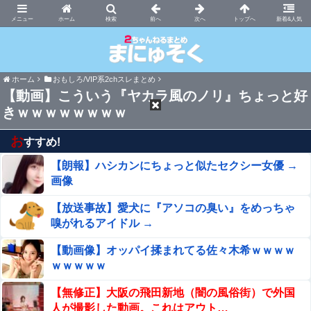
まにゅそく 2chまとめニュース速報VIP
ホーム
新着&人気
ホーム
おもしろ/VIP系2chスレまとめ
【動画】こういう『ヤカラ風のノリ』ちょっと好
きｗｗｗｗｗｗｗｗ
お
すすめ!
【朗報】ハシカンにちょっと似たセクシー女優 →
画像
【放送事故】愛犬に『アソコの臭い』をめっちゃ
嗅がれるアイドル →
【動画像】オッパイ揉まれてる佐々木希ｗｗｗｗ
ｗｗｗｗｗ
【無修正】大阪の飛田新地（闇の風俗街）で外国
人が撮影した動画。これはアウト…