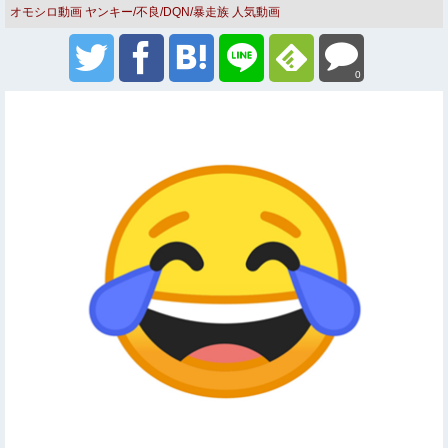
オモシロ動画
ヤンキー/不良/DQN/暴走族
人気動画
0