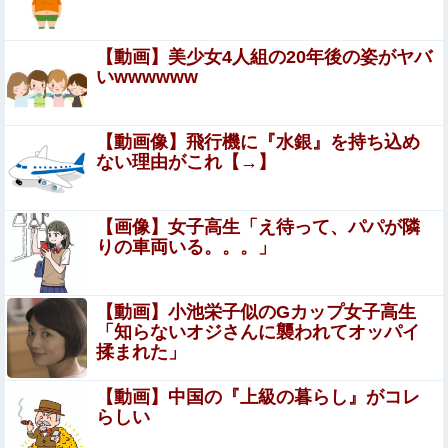
京大病院、脳腫瘍摘出手術で誤って腫瘍の無い部
位を摘出 脳幹など損傷受け植物状態に
【動画】美少女4人組の20年後の姿がヤバ
いwwwwww
【閲覧注意】女さん「私の村、本当にヤバい…これ見
て…」（衝撃動画）
【動画像】飛行機に『水銀』を持ち込め
旦那の祖父が亡くなった。私「エプロン持って行った方が
ない理由がこれ【→】
いいよね」旦那「余計な出費すんな。そんなもん買うなら
今後一切金を出さねぇぞ」私「えっ…」
ワイ38歳、人生を変えるためにプログラミングを習いたい
【画像】女子高生「え待って、パパが隣
んだが…
りの車両いる。。。」
【閲覧注意】人妻がヌード動画を公開 ⇒ ネット民「赤ち
ゃんに絶対に母乳を上げないで！」（衝撃動画）
【動画】小池栄子似のGカップ女子高生
●●漫画『八尺耽溺奇談』をrawやhitomiを使わずに無料で
「知らないオジさんに襲われてオッパイ
読む方法│歯車
揉まれた」
冷蔵庫あけたらパイナップルがあって友人が食ったら、友
【動画】中国の『上級の暮らし』がコレ
人ところのジジイが買ったたくあんだったんだか
らしい