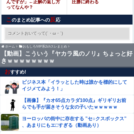
んですが」←正解の返し方
圧勝に終わる
ってなんや？
おひさまの『イチャイチャ虫』発表時の反応が悲惨すぎる
こ
反
のまとめ記事への
応
フロム「ダークソウルを完結させるでー！」←おおええや
ん
コメントおいてって(´・ω・`)
【悲報】ちいかわ作者さん、「総額30億超」の
ホーム
おもしろ/VIP系2chスレまとめ
大豪邸を建てる！？ｗｗｗｗｗ
【動画】こういう『ヤカラ風のノリ』ちょっと好
きｗｗｗｗｗｗｗｗ
「今日のお前らが言うな大賞？」とメディア関係者の一般
人への苦言にツッコミ殺到、被災地の避難所でカメラまわ
お
すすめ!
すのは……他
【朗報】Vtuber界、新たなる『弱男の姫』が爆誕ｗｗｗｗ
ビジネス本「イラッとした時は誰かを標的にして
ｗｗｗｗｗｗｗ
イジメてみよう！」
【動画】DJI Neo2で釣りの自撮りをしようとした男の悲
【画像】『カオ65点カラダ100点』ギリギリお前
劇（ノ∇`）
らでも手が届きそうな女の子いたｗｗｗｗｗ
【画像】 このハゲにやられたJKがたくさんいるという事
ヨーロッパの街中に存在する ”セ○クスボックス”
実
、あまりにもエ□すぎる（動画あり）
シカ「ヒマワリ全部喰った」 郡山布引風の高原まつ