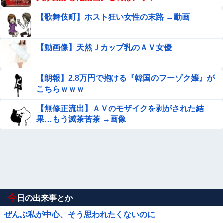
【歌舞伎町】ホスト狂い女性の末路 →動画
【動画像】天然Ｊカップ乳のＡＶ女優
【朗報】2.8万円で抱ける『韓国のフーゾク嬢』が
こちらｗｗｗ
【無修正流出】ＡＶのモザイクを剥がされた結
果…もう滅茶苦茶 →画像
今
日の出来事とか
ぜんぶ私が中心、そう思われたくないのに