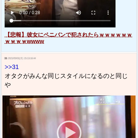
【悲報】彼女にペニバンで犯されたらｗｗｗｗｗｗ
ｗｗｗｗwwww
33:
2021/05/03(月) 15:13:18.44
>>31
オタクがみんな同じスタイルになるのと同じ
や
動
画
プ
レ
ー