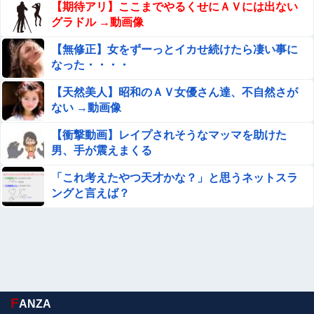
【期待アリ】ここまでやるくせにＡＶには出ない
り中止
グラドル →動画像
【艦これ】なんだろう、なんか火力足りんのよな
【無修正】女をずーっとイカせ続けたら凄い事に
なった・・・・
【悲報】プロゲーマーさん、加藤純一信者を怒らせてしま
【天然美人】昭和のＡＶ女優さん達、不自然さが
った結果、好き嫌い5位にwwwwwwww
ない →動画像
【悲報】日本人の86% 「雷門の正式名称は？」を答えられ
【衝撃動画】レイプされそうなマッマを助けた
ないww
男、手が震えまくる
【画像】森高千里(55) 「ミニスカートはとてもムリよ若い
子には負けるわ」←ワイらにはブッ刺さりまくってしまう
「これ考えたやつ天才かな？」と思うネットスラ
w w w w w w
ングと言えば？
森川ジョージ「みい山アンチは正義を主張する前に漫画の
無断転載をやめろよ」←これwwww
【画像あり】インフルエンサー「20歳でアルファード一括
で買えちゃう私って素敵」
ストーカーに狙われた女子高生が悲惨…絶対に避けられな
い中出しレ●プGIF画像
F
ANZA