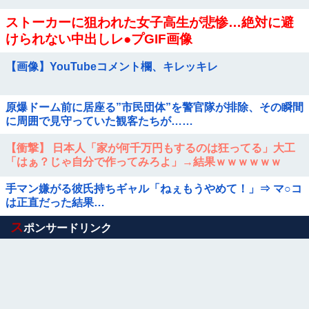
ストーカーに狙われた女子高生が悲惨…絶対に避
けられない中出しレ●プGIF画像
【画像】YouTubeコメント欄、キレッキレ
原爆ドーム前に居座る”市民団体”を警官隊が排除、その瞬間
に周囲で見守っていた観客たちが……
【衝撃】 日本人「家が何千万円もするのは狂ってる」大工
「はぁ？じゃ自分で作ってみろよ」→結果ｗｗｗｗｗｗ
手マン嫌がる彼氏持ちギャル「ねぇもうやめて！」⇒ マ○コ
は正直だった結果…
Powered by livedoor 相互RSS
ス
ポンサードリンク