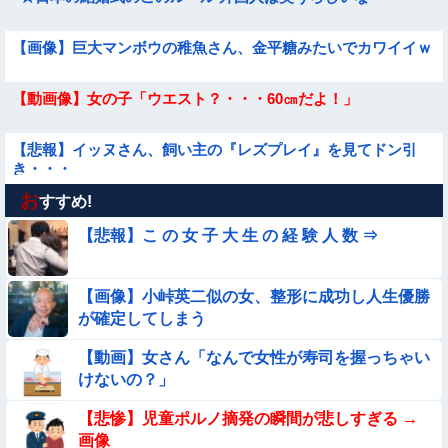
【画像】巨大マンボウの稚魚さん、金平糖みたいでカワイイｗ
【動画像】女の子「ウエスト？・・・60㎝だよ！」
【悲報】イッヌさん、飼い主の『レズプレイ』を見てドン引
き・・・
お
【動画】デブの喧嘩 ガチでヤバい……
すすめ!
【悲報】こ の 女 子 大 生 の 経 験 人 数 ⇒
★★昨晩、久しぶりに嫁とセックスしたんだが・・・
【画像】小峠英二似の女、整形に成功し人生優勝
【動画】力士さん、ボクサーをボコってしまう
が確定してしまう
【動画】ピザ屋のバイト女、クッソせこい『ツマミ食い』をし
【動画】女さん「なんで女性が寿司を握っちゃい
て炎上
けないの？」
【動画】白人「日本で一番美味い食べ物はこれな、試してみ
【悲惨】児童ポルノ摘発の瞬間が悲しすぎる →
ろ！飛ぶぞ」
画像