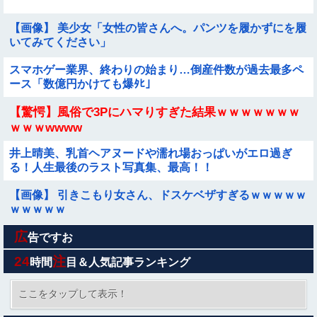
【画像】 美少女「女性の皆さんへ。パンツを履かずにを履
いてみてください」
スマホゲー業界、終わりの始まり…倒産件数が過去最多ペ
ース「数億円かけても爆ﾀﾋ」
【驚愕】風俗で3Pにハマりすぎた結果ｗｗｗｗｗｗｗ
ｗｗｗwwww
井上晴美、乳首ヘアヌードや濡れ場おっぱいがエロ過ぎ
る！人生最後のラスト写真集、最高！！
【画像】 引きこもり女さん、ドスケベザすぎるｗｗｗｗｗ
ｗｗｗｗｗ
広
エッセイスト「原爆を二度と使わせてはならない」⇒「も
告ですお
ちろん中国の核も非難する？」⇒「中国の核は綺麗な
24
注
時間
目＆人気記事ランキング
核！」
【悲報】女性「男への最大ダメージはこれ」←お前ら耐え
られる？
ここをタップして表示！