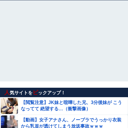
【画像】 温泉美女さん、濡れタオルでお尻の形が透けてし
まう
【悲報】クレヨンしんちゃんでエッッッしたいキャラ、満
場一致で決まるｗｗｗｗｗｗｗｗｗｗ他
本田望結、お○ぱいがでかすぎて浴衣を突き破ってしま
う…
手マン嫌がる彼氏持ちギャル「ねぇもうやめて！」⇒ マ○
コは正直だった結果…
【画像】 女子さん、台所でブラ丸出しｗｗｗｗ
ｗｗｗ
人
ピ
「外国人受け入れ反対」大幅増 若い世代で多く
気サイトを
ックアップ！
【閲覧注意】JK妹と喧嘩した兄、3分後妹が こう
なってて 絶望する…（衝撃画像）
エロ漫画『八尺耽溺奇談』をrawやhitomiを使わずに無料
で読む方法│歯車
【動画】女子アナさん、ノーブラでうっかり衣装
【閲覧注意】JK妹と喧嘩した兄、3分後妹が ”こうなって
から乳首が透けてしまう放送事故ｗｗｗ