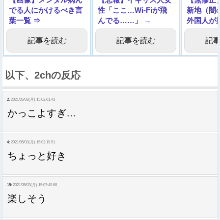
でる人にかけるべき言
性「ここ…Wi-Fiが飛
新地（闇
葉一覧 ⇒
んでる……」 →
外国人が
画。これ
記事を読む
記事を読む
記
以下、2chの反応
2:
2021/05/03(月) 15:02:01.43
かっこよすぎ…
4:
2021/05/03(月) 15:02:19.51
ちょっと好き
18:
2021/05/03(月) 15:07:49.68
楽しそう