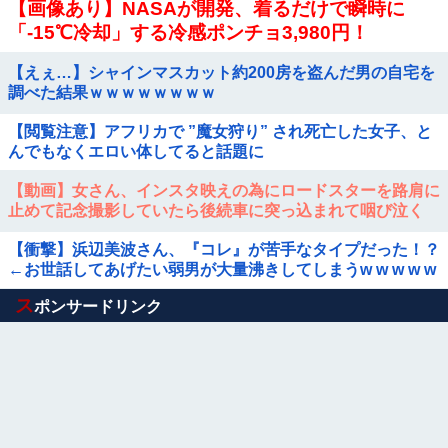
【画像あり】NASAが開発、着るだけで瞬時に
「-15℃冷却」する冷感ポンチョ3,980円！
【えぇ…】シャインマスカット約200房を盗んだ男の自宅を
調べた結果ｗｗｗｗｗｗｗｗ
【閲覧注意】アフリカで ”魔女狩り” され死亡した女子、と
んでもなくエロい体してると話題に
【動画】女さん、インスタ映えの為にロードスターを路肩に
止めて記念撮影していたら後続車に突っ込まれて咽び泣く
wwwwwwwwwwwwwww
【衝撃】浜辺美波さん、『コレ』が苦手なタイプだった！？
←お世話してあげたい弱男が大量沸きしてしまうw w w w w
w w w w
Powered by livedoor 相互RSS
ス
ポンサードリンク