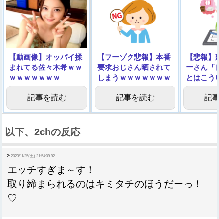
【動画像】オッパイ揉
【フーゾク悲報】本番
【悲報】
まれてる佐々木希ｗｗ
要求おじさん晒されて
ーさん「
ｗｗｗｗｗｗｗ
しまうｗｗｗｗｗｗｗ
とはこう
ｗｗｗ
画像
記事を読む
記事を読む
記
以下、2chの反応
2:
2023/11/25(土) 21:54:09.92
エッチすぎま～す！
取り締まられるのはキミタチのほうだーっ！
♡