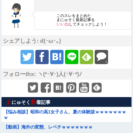
このスレをまとめた
まにゅそく最新記事を
いいね
してチェックしよう！
シェアしよう: d(･ω･｡)
1
フォローthx: ヽ(*･∀･)人(･∀･*)ﾉ
ま
新
にゅそく
着記事
【悩み相談】昭和の高1女子さん、夏の体験談ｗｗｗｗｗｗｗ
ｗ
【動画】海外の変態、レベチｗｗｗｗｗｗｗ