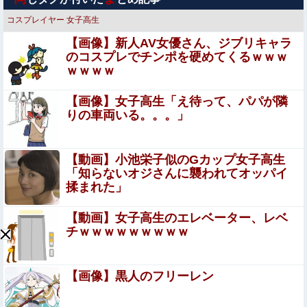
ｗｗｗｗｗｗｗ
コスプレイヤー
女子高生
【動画】世界一過酷なオフロードレースのコース設計が絶
【画像】新人AV女優さん、ジブリキャラ
対におかしい（笑）
のコスプレでチンポを硬めてくるｗｗｗ
ｗｗｗｗ
【画像】20年前のAV、キチガイすぎるwwwwww
【画像】女子高生「え待って、パパが隣
【速報】ワイ（25）、営業から工場のラインへ異動した結
りの車両いる。。。」
果・・・・・・
ク●ニ中に匂ったらこうなるww
【動画】小池栄子似のGカップ女子高生
「知らないオジさんに襲われてオッパイ
揉まれた」
【悲報】ショートスリーパー堀大輔、涙を流す
【動画】女子高生のエレベーター、レベ
チｗｗｗｗｗｗｗｗｗ
【速報】AKB48が千葉ロッテ参戦、佐藤綺星の始球式＆3
曲披露に裏住民歓喜ｗｗｗ他
エロ漫画『むっつり赤ずきんくんからは逃げられない』を
【画像】黒人のフリーレン
rawやhitomiを使わずに無料で読む方法│AX