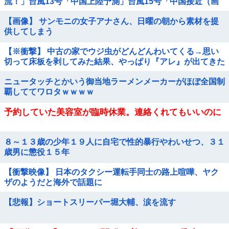
流！」台風13号「中国上陸予測」台風15号「中国接近（画
像」中国「台風同時上陸！（穀物生産が...
【画像】 サンモニの女子アナさん、日曜の朝から素材を提
供してしまう
【※衝撃】 中古の家でウジ虫がどんどんわいてくる→思い
切って床板を剥してみた結果、やっぱり『アレ』が出てきた
ニュータッチとかいう御当地ラーメンメーカーがほぼ全国制
覇しててワロタｗｗｗｗ
予約していた美容室が臨時休業。連絡くれてもいいのに
８～１３歳の少年１９人に自宅で性的暴行やわいせつ、３１
歳男に懲役１５年
【衝撃映像】 日本のタクシー運転手同士の路上喧嘩、ヤク
ザのようだと海外で話題に
【悲報】ショートスリーパー堀大輔、涙を流す