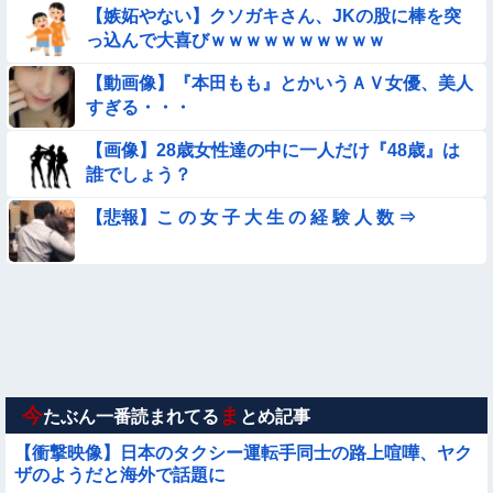
【嫉妬やない】クソガキさん、JKの股に棒を突
っ込んで大喜びｗｗｗｗｗｗｗｗｗｗ
【悲報】イッヌさん、飼い主の『レズプレイ』を見てドン引
き・・・
【動画像】『本田もも』とかいうＡＶ女優、美人
【悲報】昭和世代さん、「1時間弱」は1時間に満たない、「1
すぎる・・・
時間強」は1時間＋αだと思ってる😭
【画像】28歳女性達の中に一人だけ『48歳』は
【動画】町の中華料理屋さん、娘の採用で人気店になってしま
誰でしょう？
う
【動画】南米系のデカパイぽっちゃり女さん、配信がヱ口すぎ
【悲報】こ の 女 子 大 生 の 経 験 人 数 ⇒
ｗｗｗｗｗｗｗ
【参考画像】脱がしたら『残念オッパイ』を褒める時の模範解
答
◉★日本の結婚式のこのルール 外国人は笑うらしいな
【動画】ピザ屋のバイト女、クッソせこい『ツマミ食い』をし
て炎上
今
ま
たぶん一番読まれてる
とめ記事
【衝撃映像】日本のタクシー運転手同士の路上喧嘩、ヤク
ザのようだと海外で話題に