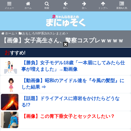
まにゅそく 2chまとめニュース速報VIP
ホーム
新着&人気
ホーム
おもしろ/VIP系2chスレまとめ
【画像】女子高生さん、警察コスプレｗｗｗｗ
お
すすめ!
【勝負】女子モデル18歳「一本眉にしてみたら仕
事が増えました」→動画像
【動画像】昭和のアイドル達を『今風の髪型』に
した結果 ⇒
【話題】ドライアイスに溶岩をかけたらどうな
る!?
【画像】この胃下垂女子とセックスしたい？