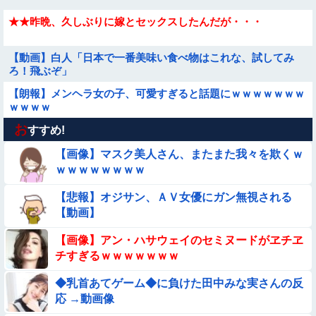
★★昨晩、久しぶりに嫁とセックスしたんだが・・・
【動画】白人「日本で一番美味い食べ物はこれな、試してみ
ろ！飛ぶぞ」
【朗報】メンヘラ女の子、可愛すぎると話題にｗｗｗｗｗｗｗ
ｗｗｗｗ
お
★★同格のように語られてるけど実際は『雲泥の差』があるも
すすめ!
のと言えば？
【画像】マスク美人さん、またまた我々を欺くｗ
【動画】野犬の群れに襲われた男性、とんでもない方法で制圧
ｗｗｗｗｗｗｗｗ
するｗｗｗｗｗｗｗ
【悲報】オジサン、ＡＶ女優にガン無視される
★★水着姿を見た彼氏が「核兵器並みのボディだね」って褒め
【動画】
てくれた(´；ω；｀)
【画像】女さん「彼氏が強制わいせつで捕まって謝罪の手紙が
【画像】アン・ハサウェイのセミヌードがヱチヱ
来た」ﾊﾟｼｬｯ
チすぎるｗｗｗｗｗｗｗ
【動画あり】ボーイッシュ美少女「どうしたん？おっぱい揉
◆乳首あてゲーム◆に負けた田中みな実さんの反
む？❤」
応 →動画像
【要審議】４歳娘が描いたママのお尻ｗｗｗｗｗ【画像】