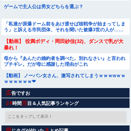
ゲームで主人公は男女どちらを選ぶ？
「私達が原爆ドーム前をあけ渡せば核戦争が始まってしま
う」と訴える市民団体、それを聞いた被爆3世の人が……
【動画】 役満ボディ・岡田紗佳(32)、ダンスで乳が大
暴れ！
母から『あんたの婚約者を調べた。別れなさい』と言われ
ブチギレ。だが母に感謝した理由がこれ
【動画】 ノーパン女さん、激写されてしまうｗｗｗwｗｗ
ｗｗｗｗｗｗ❤
広
アップルVSマイクロソフトならどっちが強いんや？
告ですお
24
注
時間
目＆人気記事ランキング
【衝撃映像】日本のタクシー運転手同士の路上喧嘩、ヤク
ザのようだと海外で話題に
ここをタップして表示！
【朗報】Vtuber界、新たなる『弱男の姫』が爆誕ｗｗｗｗ
同
ま
じタグが付いた
とめ記事