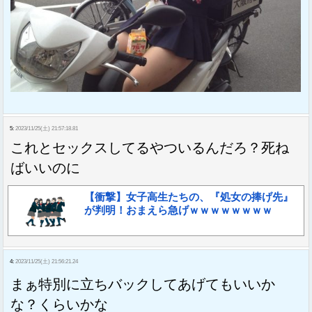
5:
2023/11/25(土) 21:57:18.81
これとセックスしてるやついるんだろ？死ね
ばいいのに
【衝撃】女子高生たちの、『処女の捧げ先』
が判明！おまえら急げｗｗｗｗｗｗｗｗ
4:
2023/11/25(土) 21:56:21.24
まぁ特別に立ちバックしてあげてもいいか
な？くらいかな