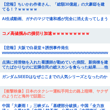
【悲報】ちいかわ作者さん、「総額30億超」の大豪邸を建
てる！？ｗｗｗｗｗ
AI生成動画、ガチのマジで違和感が完全に消え去ってしまう
コメ高値掴みの損切り加速ｗｗｗｗｗｗｗｗｗ
【悲報】大阪で白昼堂々誘拐事件発生
wwwwwwwwwwwwwwwwwwwwwwwwwwwwwwwwwwww
点滴に排泄物を入れた看護師が勤めていた病院、新病棟を建
てたばかりなのに近隣住民の総スカンを食らった結果……他
ガンダムSEEDはなぜここまでの人気シリーズとなったのか
【衝撃映像】日本のタクシー運転手同士の路上喧嘩、ヤクザ
のようだと海外で話題に
中国「大豪雨！」三峡ダム「基礎部分破損」中国「全力放