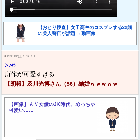
【おとり捜査】女子高生のコスプレする22歳
の美人警官が話題 →動画像
8:
2023/11/25(土) 21:59:14.11
>>6
所作が可愛すぎる
【朗報】及川光博さん（56）結婚ｗｗｗｗｗ
【画像】ＡＶ女優のJK時代、めっちゃ
可愛い……