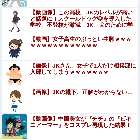
【えぇ…】シャインマスカット約200房を盗んだ
男の自宅を調べた結果ｗｗｗｗｗｗｗｗ
【動画像】この高校、JKのレベルが高い
と話題に！スクールドッグ🐶を導入した
【画像】まま「なんかプール入ってたら学生にめっちゃ見
学校、不登校が激減 JK「犬のために学
られたw」
校行きたくなる」
【動画】女子高生のぶっとい生脚ｗｗｗ
【画像】 サンモニの女子アナさん、日曜の朝から素材を提
ｗｗｗｗｗｗｗｗｗｗｗｗ
供してしまう
彼女にストゼロ飲ませながらセッ○スしたらこうなるｗｗ
【画像】JKさん、女子で1人だけ相撲部に
ｗ
入部してしまうｗｗｗｗｗｗｗ
お高いテント、盗まれそうで怖くない？
【画像】JKの靴下、正解がわからない…
中国「大豪雨！」三峡ダム「基礎部分破損」中国「全力放
流！」台風13号「中国上陸予測」台風15号「中国接近（画
像」中国「台風同時上陸！（穀物生産が...
【艦これ】ほい、恐らく世界一需要がないE5-4甲クリア編
【動画像】中国美女が『チチ』の『ビキ
成
ニアーマー』をコスプレ再現した結果！
【画像】 J Kダンス部、なぜか部員の８割が巨 乳で揺れま
Sponsored Link