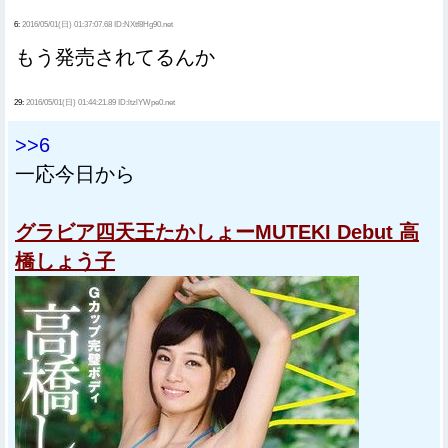
6:
2016/05/01(日) 01:37:07.68 ID:NXtf8Hg90.net
もう発売されてるんか
29:
2016/05/01(日) 01:44:21.89 ID:ltzlYWpe0.net
>>6
一応今日から
グラビア四天王たかしょーMUTEKI Debut 高
橋しょう子