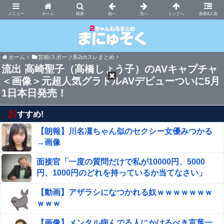
まにゅそく 2chまとめニュース速報VIP
ホーム
新着&人気
ホーム
芸能/スポーツ系2chスレまとめ
流出 高崎聖子（高橋しょう子）のAVキャプチャ
＜画像＞元超人気グラドルAVデビューついに5月
1日本日発売！
お
すすめ!
【朗報】川名凜ちゃん似のセクシー女優みつかる
→画像
面接官「一度の質問だけで私が10000円、5000
円、1000円のどれを持っているか当てなさい」
【動画】アザラシになつかれる奴ｗｗｗｗｗｗｗ
ｗｗｗ
【画像】メンタル病んでる人にかけるべき言葉一