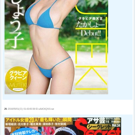
26:
2016/05/01(日) 01:43:00.58 ID:oAAOtQXi0.net