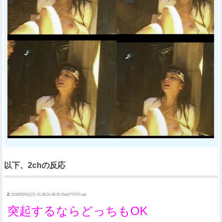
以下、2chの反応
2:
2016/05/01(日) 01:36:01.86 ID:l5duPYXY0.net
突起するならどっちもOK