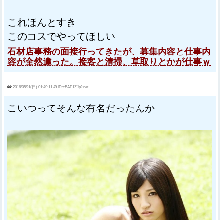
これほんとすき
このコスでやってほしい
石材店事務の面接行ってきたが、募集内容と仕事内
容が全然違った。接客と清掃、草取りとかが仕事ｗ
44:
2016/05/01(日) 01:49:11.49 ID:cEAF1ZJp0.net
こいつってそんな有名だったんか