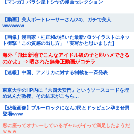
【マンガ】バラシ屋トシヤの漫画セレクション
【動画】美人ボートレーサーさん(24)、ガチで美人
wwwwww
【画像】漫画家・桂正和の描いた最新パ0ツイラストにネッ
ト衝撃「この質感の出し方」「実写かと思いました]
海外「飛田新地でこんなアイドル級の子と即ハメできる
のかよ」⇒ 晒された無修正動画がコチラ
【速報】中国、アメリカに対する制裁を一斉発表
東京大学のHP内に『六四天安門』というソースコードを埋
め込んだ教授、その結末がこちら…
【悲報画像】ブルーロックになんJ民とドッピュン孕ませ男
登場www
窓に座ってオナ○ーしているギャルがイって満足したようだ
ｗｗｗ