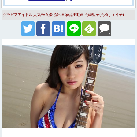
グラビアアイドル
人気AV女優
流出画像/流出動画
高崎聖子(高橋しょう子)
5