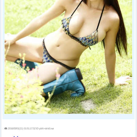
49:
2016/05/01(日) 01:51:17.52 ID:ybN+dirb0.net