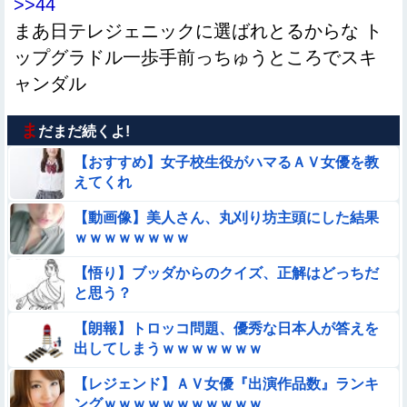
>>44
まあ日テレジェニックに選ばれとるからな ト
ップグラドル一歩手前っちゅうところでスキ
ャンダル
ま
だまだ続くよ!
【おすすめ】女子校生役がハマるＡＶ女優を教
えてくれ
【動画像】美人さん、丸刈り坊主頭にした結果
ｗｗｗｗｗｗｗｗ
【悟り】ブッダからのクイズ、正解はどっちだ
と思う？
【朗報】トロッコ問題、優秀な日本人が答えを
出してしまうｗｗｗｗｗｗｗ
【レジェンド】ＡＶ女優『出演作品数』ランキ
ングｗｗｗｗｗｗｗｗｗｗｗ