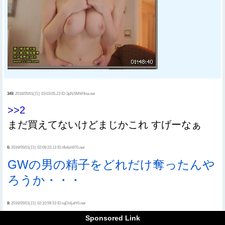
349:
2016/05/01(日) 03:03:05.23 ID:3pNSMM9na.net
>>2
まだ買えてないけどまじかこれ すげーなぁ
6:
2016/05/01(日) 02:09:23.13 ID:ifb4sh970.net
GWの男の精子をどれだけ奪ったんや
ろうか・・・
8:
2016/05/01(日) 02:10:59.53 ID:iqDnIjaH0.net
流出前
Sponsored Link