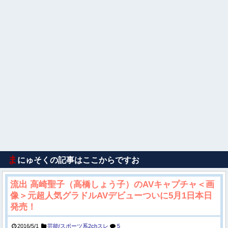
ま
にゅそくの記事はここからですお
流出 高崎聖子（高橋しょう子）のAVキャプチャ＜画
像＞元超人気グラドルAVデビューついに5月1日本日
発売！
2016/5/1
芸能/スポーツ系2chスレ
5