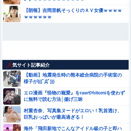
【朗報】吉岡里帆そっくりのＡＶ女優ｗｗｗｗ
ｗｗｗｗｗｗ
人
気サイト記事紹介
【動画】地震発生時の熊本総合病院の手術室の
様子が(((ﾟДﾟ)))
エロ漫画『怪物の寵愛』をrawやhitomiを使わず
に無料で読む方法│揚げ三昧
村重杏奈、写真集ヌードがエロい！乳首透け、
巨乳おっぱいが最高過ぎる！
海外「飛田新地でこんなアイドル級の子と即ハ