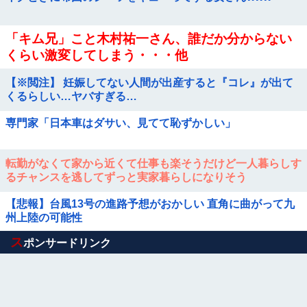
「キム兄」こと木村祐一さん、誰だか分からない
くらい激変してしまう・・・他
【※閲注】 妊娠してない人間が出産すると『コレ』が出て
くるらしい…ヤバすぎる…
専門家「日本車はダサい、見てて恥ずかしい」
転勤がなくて家から近くて仕事も楽そうだけど一人暮らしす
るチャンスを逃してずっと実家暮らしになりそう
【悲報】台風13号の進路予想がおかしい 直角に曲がって九
州上陸の可能性
Powered by livedoor 相互RSS
ス
ポンサードリンク