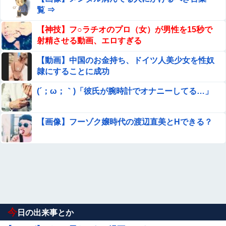
覧 ⇒
【神技】フ○ラチオのプロ（女）が男性を15秒で
射精させる動画、エロすぎる
【動画】中国のお金持ち、ドイツ人美少女を性奴
隷にすることに成功
(´；ω；｀)「彼氏が腕時計でオナニーしてる…」
【画像】フーゾク嬢時代の渡辺直美とHできる？
今
日の出来事とか