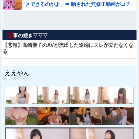
メできるのかよ」⇒ 晒された無修正動画がコチ
ラ
記
事の続き▽▽▽
【悲報】高崎聖子のAVが流出した途端にスレが立たなくな
る
ええやん