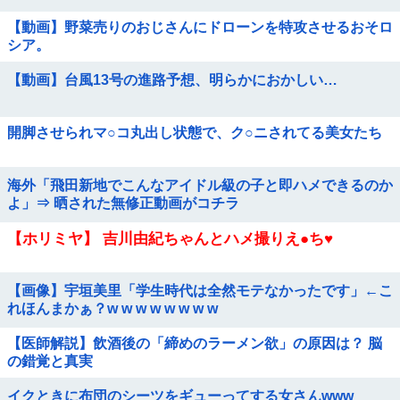
【動画】野菜売りのおじさんにドローンを特攻させるおそロ
シア。
【動画】台風13号の進路予想、明らかにおかしい…
開脚させられマ○コ丸出し状態で、ク○ニされてる美女たち
海外「飛田新地でこんなアイドル級の子と即ハメできるのか
よ」⇒ 晒された無修正動画がコチラ
【ホリミヤ】 吉川由紀ちゃんとハメ撮りえ●ち♥
【画像】宇垣美里「学生時代は全然モテなかったです」←こ
れほんまかぁ？w w w w w w w w
【医師解説】飲酒後の「締めのラーメン欲」の原因は？ 脳
の錯覚と真実
イクときに布団のシーツをギューってする女さんwww