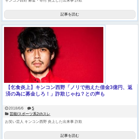
キンコン西野
募金・寄付
炎上した出来事
詐欺
記事を読む
【乞食炎上】キンコン西野「ノリで抱えた借金3億円、返
済の為に募金しろ！」詐欺じゃね？との声も
2018/6/6
5
芸能/スポーツ系2chスレ
お笑い芸人
キンコン西野
炎上した出来事
詐欺
記事を読む