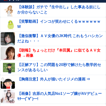
【体験談】ガチで『生中出し』した事ある奴にし
か分からないこと
【笑撃動画】インコが笑わせにくるｗｗｗｗｗｗ
W
【激似衝撃】ＡＶ女優のJK時代 これもうハシカン
だよね・・・
【朗報】ちょっとだけ『本田翼』に似てるＡＶ女
優 →画像
【正解アリ】この問題を20秒で解けたら数学的セ
ンスがあるらしい
【胸痛注意】外人が描いたイジメの漫画 ⇒
【画像】吉原の人気店No1ソープ嬢がAVデビュー
ｷﾀ━(ﾟ∀ﾟ)━!