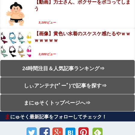
【動画】力士さん、ボクサーをボコってしま
う
3,100ビュー
【画像】黄色い水着のスケスケ感たるやｗｗ
ｗｗｗｗｗ
3,000ビュー
24時間注目＆人気記事ランキング⇒
しぃアンテナ(*ﾟーﾟ)で記事を探す⇒
まにゅそくトップページへ⇒
ま
にゅそく最新記事をフォローしてチェック！