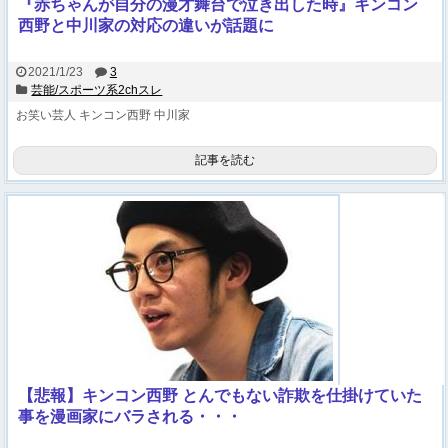
『赤ちゃんが自分の漫才舞台で泣き出した時』キンコン
西野と中川家の対応の違いが話題に
2021/1/23
3
芸能/スポーツ系2chスレ
お笑い芸人
キンコン西野
中川家
記事を読む
【悲報】キンコン西野 とんでもない詐欺を仕掛けていた
事を漫画家にバラされる・・・