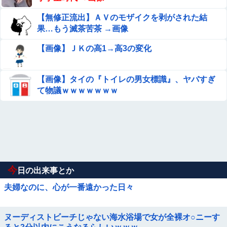
【無修正流出】ＡＶのモザイクを剥がされた結
果…もう滅茶苦茶 →画像
【画像】ＪＫの高1→高3の変化
【画像】タイの『トイレの男女標識』、ヤバすぎ
て物議ｗｗｗｗｗｗｗ
今
日の出来事とか
夫婦なのに、心が一番遠かった日々
ヌーディストビーチじゃない海水浴場で女が全裸オ○ニーす