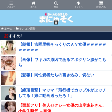
まにゅそく 2chまとめニュース速報VIP
ホーム
新着&人気
ホーム
キンコン西野
お
すすめ!
【朗報】吉岡里帆そっくりのＡＶ女優ｗｗｗｗｗ
ｗｗｗｗｗ
【画像】ワキガの原因であるアポクリン腺がこち
ら →
【悲報】同性愛者たちの書き込み、切ない……
【絶頂目撃】マッマ「飛行機でカップルがヱッチ
してる！娘に動画送ったろ！」
【面影アリ】美人セクシー女優の山岸逢花さん、
小学生時代 →画像