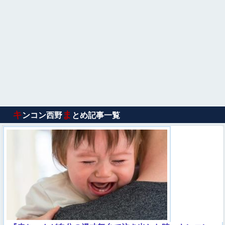
キ
ま
ンコン西野
とめ記事一覧