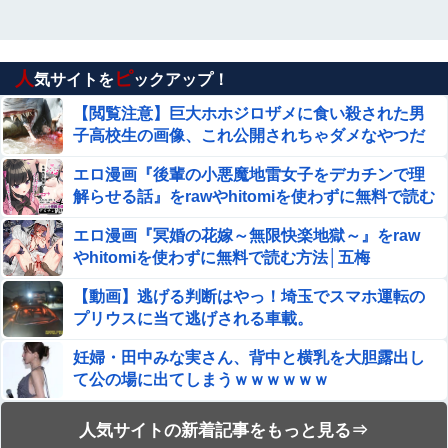
人
ピ
気サイトを
ックアップ！
【閲覧注意】巨大ホホジロザメに食い殺された男
子高校生の画像、これ公開されちゃダメなやつだ
ろ…
エロ漫画『後輩の小悪魔地雷女子をデカチンで理
解らせる話』をrawやhitomiを使わずに無料で読む
方法│めんぼーれんぽー
エロ漫画『冥婚の花嫁～無限快楽地獄～』をraw
やhitomiを使わずに無料で読む方法│五梅
【動画】逃げる判断はやっ！埼玉でスマホ運転の
プリウスに当て逃げされる車載。
妊婦・田中みな実さん、背中と横乳を大胆露出し
て公の場に出てしまうｗｗｗｗｗｗ
【動画】ロシア軍のドローンをネット発射装置で
人気サイトの新着記事をもっと見る⇒
撃墜するウクライナ。