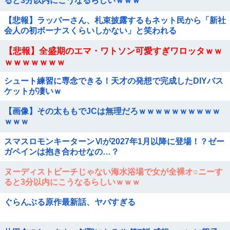
ると3分以内にこうなるらしいｗｗｗ
【悲報】ラッパーさん、札束披露するもネット民から「新社
会人の初ボーナスくらいしかない」と笑われる
【悲報】全盛期のエマ・ワトソン可愛すぎワロッタｗｗ
ｗｗｗｗｗｗｗ
シュート練習に専念できる！天才の発想で完成したDIYバス
ケットが凄いｗ
【画像】その太ももでJCは無理だろｗｗｗｗｗｗｗｗｗｗ
ｗｗｗ
スマスロモンキーターンⅥが2027年1月以降に登場！？ゼー
ガペインは抱き合わせなの…？
ヌーディストビーチじゃない海水浴場で女が全裸オ○ニーす
ると3分以内にこうなるらしいｗｗｗ
ぐらんぶる原作最新話、ヤバすぎる