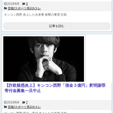
2018/6/9
3
芸能/スポーツ系2chスレ
キンコン西野
炎上した出来事
衝撃の事実
詐欺
記事を読む
【詐欺疑惑炎上】キンコン西野「借金３億円」釈明謝罪
寄付金募集一旦中止
2018/6/8
7
芸能/スポーツ系2chスレ