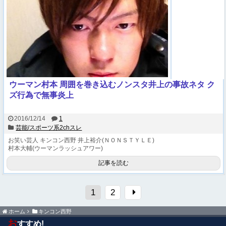
ウーマン村本 周囲を巻き込むノンスタ井上の事故ネタ ク
ズ行為で無事炎上
2016/12/14
1
芸能/スポーツ系2chスレ
お笑い芸人
キンコン西野
井上裕介(ＮＯＮＳＴＹＬＥ)
村本大輔(ウーマンラッシュアワー)
記事を読む
1
2
ホーム
キンコン西野
お
すすめ!