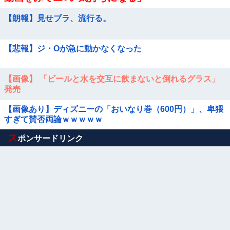
【朗報】見せブラ、流行る。
【悲報】ジ・Oが急に動かなくなった
【画像】 「ビールと水を交互に飲まないと倒れるグラス」
発売
【画像あり】ディズニーの「おいなり巻（600円）」、卑猥
すぎて賛否両論ｗｗｗｗｗ
Powered by livedoor 相互RSS
ス
ポンサードリンク