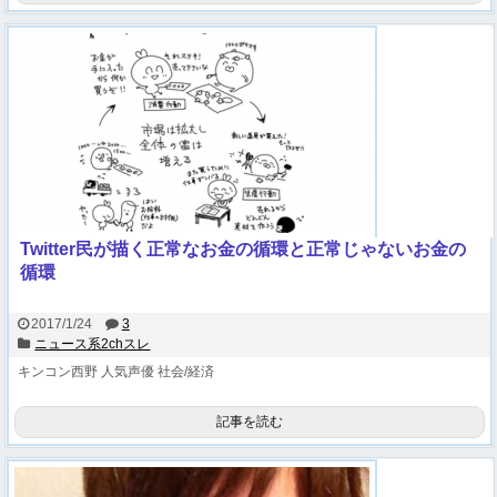
Twitter民が描く正常なお金の循環と正常じゃないお金の
循環
2017/1/24
3
ニュース系2chスレ
キンコン西野
人気声優
社会/経済
記事を読む