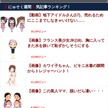
ま
人
にゅそく週間
気記事ランキング！
【動画】これはお見事。中国重慶市で珍しい事故
が撮影される。
【動画】地下アイドルさん(17)、売れるため
にここまでしなきゃいけない……
【エロ画像】ビリー・アイリッシュ、マ○コ（女性
器）披露
20,100ビュー
和田海佑、写真集がエロい！NMB48のノーブラ限
【画像】フランス美少女JK(16)、胸に入って
界露出で乳首見えそうなおっぱい、最高！！
きた水を抜いて恥ずかしそうにする
ヌーディストビーチじゃない海水浴場で女が全裸
オ○ニーすると3分以内にこうなるらしいｗｗｗ
15,000ビュー
【画像】カワイ子ちゃん、ビキニ水着の隙間
エロ漫画『冥婚の花嫁』をrawやhitomiを使わずに
からトレジャーハント！
無料で読む方法│五梅
小倉ゆうか（元・小倉優香）がグラビア復帰！結
11,300ビュー
局、脱ぐしかないｗｗｗｗ
【画像】この美人ママ、脱いだら凄い・・・
8,000ビュー