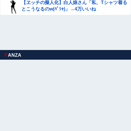
【ヱッチの擬人化】白人娘さん「私、Tシャツ着る
とこうなるのw(ﾊﾟｼｬ)」→4万いいね
F
ANZA