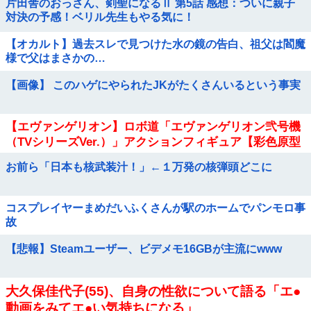
片田舎のおっさん、剣聖になるⅡ 第5話 感想：ついに親子
対決の予感！ベリル先生もやる気に！
【オカルト】過去スレで見つけた水の鏡の告白、祖父は閻魔
様で父はまさかの…
【画像】 このハゲにやられたJKがたくさんいるという事実
【エヴァンゲリオン】ロボ道「エヴァンゲリオン弐号機
（TVシリーズVer.）」アクションフィギュア【彩色原型
公開】他
お前ら「日本も核武装汁！」←１万発の核弾頭どこに
コスプレイヤーまめだいふくさんが駅のホームでパンモロ事
故
【悲報】Steamユーザー、ビデメモ16GBが主流にwww
大久保佳代子(55)、自身の性欲について語る「エ●
動画をみてエ●い気持ちになる」