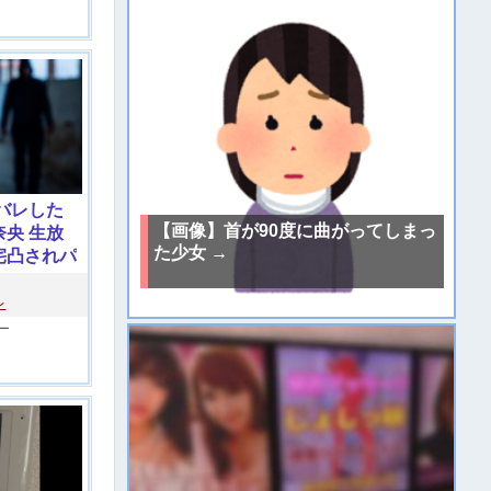
バレした
【画像】首が90度に曲がってしまっ
央 生放
た少女 →
宅凸されパ
レ
ー