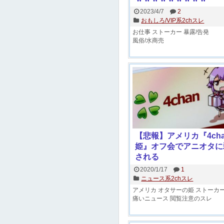
2023/4/7
2
おもしろ/VIP系2chスレ
お仕事
ストーカー
暴露/告発
風俗/水商売
【悲報】アメリカ『4ch
姫』オフ会でアニオタに
される
2020/1/17
1
ニュース系2chスレ
アメリカ
オタサーの姫
ストーカ
痛いニュース
閲覧注意のスレ