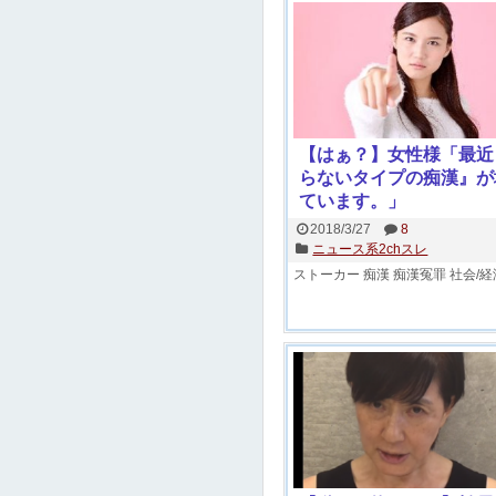
【はぁ？】女性様「最近
らないタイプの痴漢』が
ています。」
2018/3/27
8
ニュース系2chスレ
ストーカー
痴漢
痴漢冤罪
社会/経