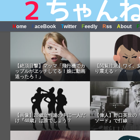
H
ome
F
aceBook
T
witter
F
eedly
R
ss
A
bout
F
【絶頂目撃】マッマ「飛行機でカ
【閲覧注意】ワイ、
ップルがヱッチしてる！娘に動画
り震える・・・
送ったろ！」
【画像】28歳女性達の中に一人だ
【偉人】野口英世の
け『48歳』は誰でしょう？
ソード』で打線