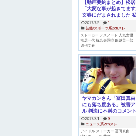
【動画要約まとめ】松居
「大変な事が起きてます
文春にだまされました 
助けてください 命をか
2017/7/5
1
ます お願いします」
芸能/スポーツ系2chスレ
ストーカー
デスノート
人気女優
松居一代
統合失調症
船越英一郎
週刊文春
ヤマカンさん「冨田真由
にも落ち度ある」被害ア
ル 判決に不満のコメン
文公開
2017/3/1
9
ニュース系2chスレ
アイドル
ストーカー
冨田真由