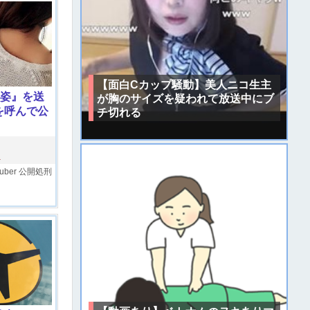
【面白Cカップ騒動】美人ニコ生主
下着姿』を送
が胸のサイズを疑われて放送中にブ
を呼んで公
チ切れる
レ
ber
公開処刑