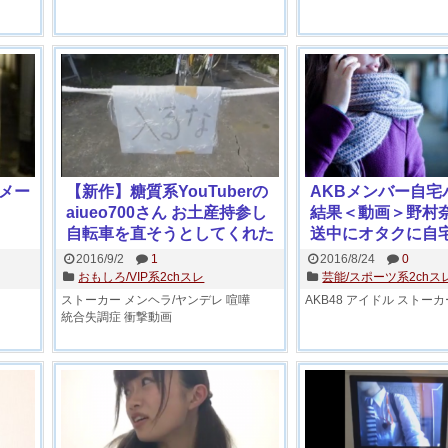
メー
【新作】糖質系YouTuberの
AKBメンバー自宅
aiueo700さん お土産持参し
結果＜動画＞野村奈
自転車を直そうとしてくれた
送中にオタクに自
集団ストーカーと喧嘩に
ニック
2016/9/2
1
2016/8/24
0
おもしろ/VIP系2chスレ
芸能/スポーツ系2chス
ストーカー
メンヘラ/ヤンデレ
喧嘩
AKB48
アイドル
ストーカ
統合失調症
衝撃動画