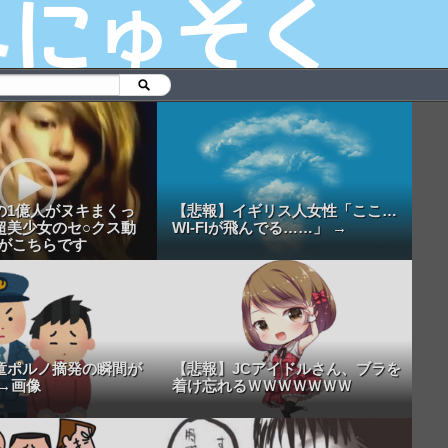
の1億人がヌキまくっ
【悲報】イギリス人女性「ここ…
超美少女のセ○クス動
WI-FIが飛んでる……」 →
.がこちらです
童ポルノ摘発の瞬間が
【悲報】JCアイドルさん、ブラを
→画像
着け忘れるＷＷＷＷＷＷＷ