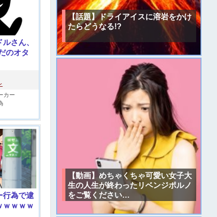
【話題】ドライアイスに溶岩をかけ
たらどうなる!?
ドルさん、
だのオタ
レ
ーカー
為
【動画】めちゃくちゃ可愛い女子大
生の人生が終わったリベンジポルノ
をご覧ください…
ー行為で逮
ｗｗｗｗｗ