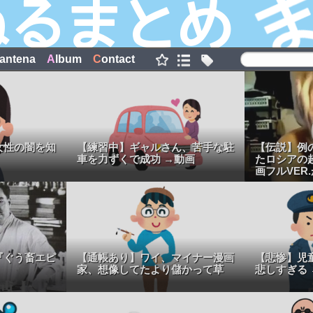
antena
A
lbum
C
ontact
女性の闇を知
【練習中】ギャルさん、苦手な駐
【伝説】例
車を力ずくで成功 →動画
たロシアの
画フルVER
『ぐう畜エピ
【通帳あり】ワイ、マイナー漫画
【悲惨】児
家、想像してたより儲かって草
悲しすぎる 