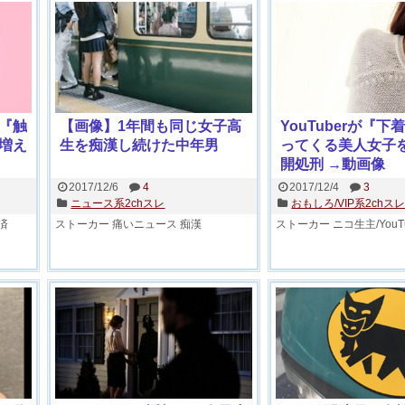
『触
【画像】1年間も同じ女子高
YouTuberが『
増え
生を痴漢し続けた中年男
ってくる美人女子
開処刑 →動画像
2017/12/6
4
2017/12/4
3
ニュース系2chスレ
おもしろ/VIP系2chス
済
ストーカー
痛いニュース
痴漢
ストーカー
ニコ生主/YouTu