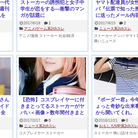
一代
ストーカーの誘拐犯と女子中
ヤマト配達員が女
週刊
学生が恋をする―衝撃のマン
パ『伝票で知った
私を
ガが話題に
に送ったメール内容
けて
ショ画像
2017/6/18
1
2017/4/15
2
アニメ/ゲーム系2chスレ
ニュース系2chスレ
アニメ/漫画
ストーカー
社会/経済
ストーカー
ナンパ
ヤマト
痛いニュース
さん
【恐怖】コスプレイヤーに付
『ボーダー君』今
イド
きまとってるストーカーがヤ
ょっと奇妙な出来
ト全
バい＜画像＞数年間付きまと
から聞いてくれ。
われ有名レイヤーさんブチギ
2017/2/17
0
2016/12/21
0
レ
ニュース系2chスレ
おもしろ/VIP系2chス
コスプレイヤー
ストーカー
ストーカー
怖い話/オカル