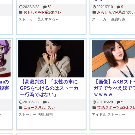
2022/2/28
51
2021/7/10
9
おもしろ/VIP系2chスレ
おもしろ/VIP系2chス
ストーカー
美人すぎる～
ストーカー
迷惑行為
anの
【高裁判決】「女性の車に
【画像】AKBスト
殺害
GPSをつけるのはストーカ
ガチでヤべえ奴で
ー行為ではない」
ｗｗｗｗ
2018/9/22
7
2018/6/29
5
ニュース系2chスレ
芸能/スポーツ系2chス
ー
ストーカー
法律
裁判
アイドル
ストーカー