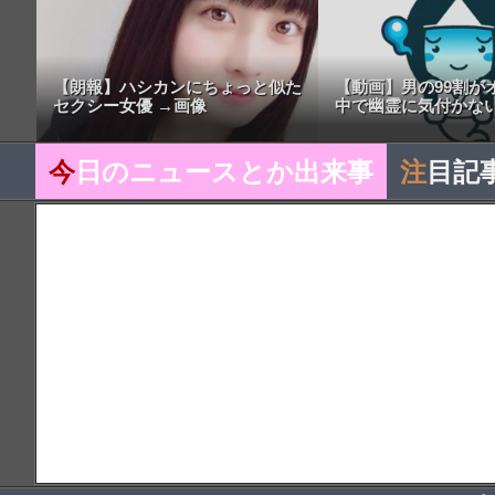
【朗報】ハシカンにちょっと似た
【動画】男の99割が
セクシー女優 →画像
中で幽霊に気付かない
今
日のニュースとか出来事
注
目記