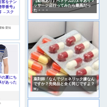
【動画あり】ベトナムのヌキありマ
性客をナン
ッサージ店行ってみたら最高だっ
携帯番号』
た・・・
 →スク
運輸
愛知
年の夏にち
薬剤師「なんでジェネリック嫌なん
事があった
ですか？先発品と全く同じですよ？
w」
レ
ト