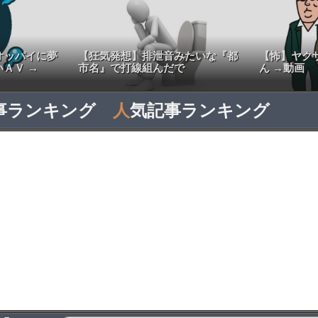
オッパイに夢
【狂気発想】排泄音みたいな『都
【怖】ヤク
ＡＶ →
市名』で打線組んだで
ん →動画
事ランキング
人
気記事ランキング