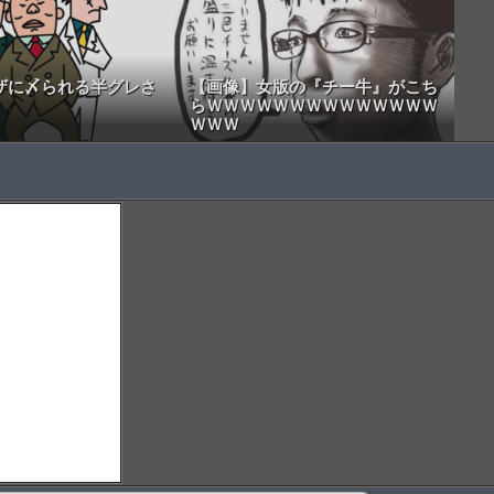
ザに〆られる半グレさ
【画像】女版の『チー牛』がこち
らＷＷＷＷＷＷＷＷＷＷＷＷＷＷ
ＷＷＷ