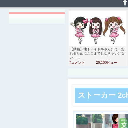
【動画】地下アイドルさん(17)、売
れるためにここまでしなきゃいけな
い……
7コメント
20,100ビュー
ストーカー 2