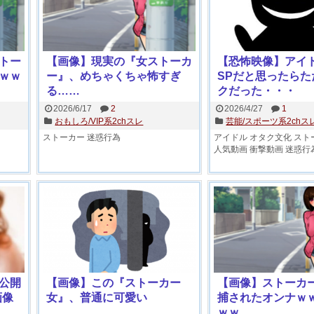
トー
【画像】現実の『女ストーカ
【恐怖映像】アイ
ｗｗ
ー』、めちゃくちゃ怖すぎ
SPだと思ったらた
る……
クだった・・・
2026/6/17
2
2026/4/27
1
おもしろ/VIP系2chスレ
芸能/スポーツ系2chス
ストーカー
迷惑行為
アイドル
オタク文化
スト
人気動画
衝撃動画
迷惑行
公開
【画像】この『ストーカー
【画像】ストーカ
画像
女』、普通に可愛い
捕されたオンナｗ
ｗｗ