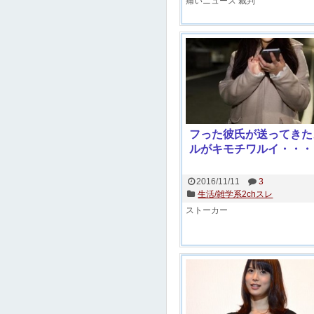
痛いニュース
裁判
フった彼氏が送ってきた
ルがキモチワルイ・・・
2016/11/11
3
生活/雑学系2chスレ
ストーカー