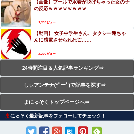
【画像】プールで水着が脱げちゃった女の子
の反応ｗｗｗｗｗｗｗｗ
3,300ビュー
【動画】 女子中学生さん、タクシー運ちゃ
んに感電させられ死亡……
3,200ビュー
24時間注目＆人気記事ランキング⇒
しぃアンテナ(*ﾟーﾟ)で記事を探す⇒
まにゅそくトップページへ⇒
ま
にゅそく最新記事をフォローしてチェック！