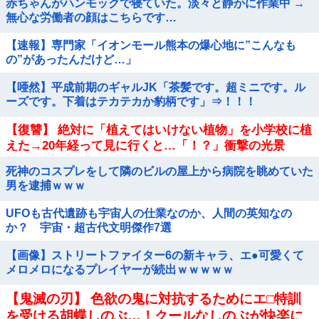
赤ちゃんがハンモックで寝ていた。淡々と静かに作業中 →
無心な労働者の顔はこちらです…
【速報】専門家「イオンモール熊本の爆心地に”こんなも
の”があったんだけど…」
【唖然】平成前期のギャルJK「茶髪です。超ミニです。ル
ーズです。下着はテカテカか豹柄です」⇒！！！
【復讐】 絶対に「植えてはいけない植物」を小学校に植
えた→20年経って見に行くと…「！？」衝撃の光景
が・・・
死神のコスプレをして隣のビルの屋上から病院を眺めていた
男を逮捕ｗｗｗ
UFOも古代遺跡も宇宙人の仕業なのか、人間の英知なの
か？ 宇宙・超古代文明傑作7選
【画像】ストリートファイター6の新キャラ、エ●可愛くて
メロメロになるプレイヤーが続出ｗｗｗｗｗ
【鬼滅の刃】 色欲の鬼に対抗するためにエ□特訓
を受ける胡蝶しのぶ…！クールなしのぶが快楽に