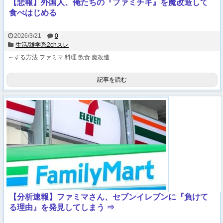
【悲報】外国人、俺たちの『ファミチキ』を魔改造して
食べはじめる
2026/3/21
0
生活/雑学系2chスレ
～する方法
ファミマ
料理
飲食
魔改造
記事を読む
【分析速報】ファミマさん、セブンイレブンに『負けて
る理由』を発見してしまう ⇒