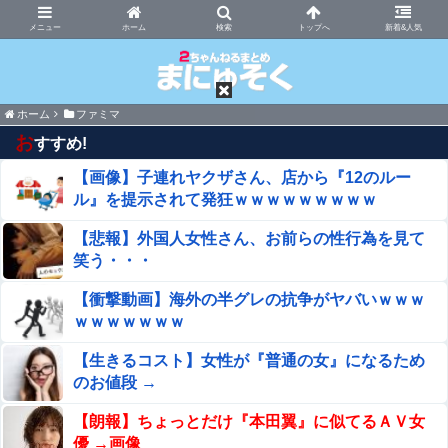
まにゅそく 2chまとめニュース速報VIP
ホーム
新着&人気
ホーム
ファミマ
お
すすめ!
【画像】子連れヤクザさん、店から『12のルー
ル』を提示されて発狂ｗｗｗｗｗｗｗｗｗ
【悲報】外国人女性さん、お前らの性行為を見て
笑う・・・
【衝撃動画】海外の半グレの抗争がヤバいｗｗｗ
ｗｗｗｗｗｗｗ
【生きるコスト】女性が『普通の女』になるため
のお値段 →
【朗報】ちょっとだけ『本田翼』に似てるＡＶ女
優 →画像