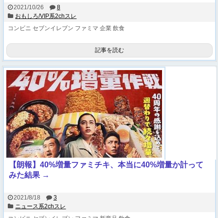
2021/10/26
8
おもしろ/VIP系2chスレ
コンビニ
セブンイレブン
ファミマ
企業
飲食
記事を読む
【朗報】40%増量ファミチキ、本当に40%増量か計って
みた結果 →
2021/8/18
3
ニュース系2chスレ