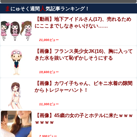
ま
人
にゅそく週間
気記事ランキング！
エロ漫画『いじめがあるクラスにふたなり転校生
がヤッてきた』をrawやhitomiを使わずに無料で読
【動画】地下アイドルさん(17)、売れるため
む方法│同人ふぇち
にここまでしなきゃいけない……
【動画】高速道路を走行中の車からリアガラスが
飛んでくる事故(ﾟoﾟ)
21,000ビュー
【最新2026年版】【大量射精】「世界一ザーメン
【画像】フランス美少女JK(16)、胸に入って
を大量に発射する男のぶっかけSEX」シリーズが
きた水を抜いて恥ずかしそうにする
凄すぎてワロタwww
【神乳】脱いだら凄いボーイッシュ女子、ボーイ
ッシュがどうでも良くなる おっぱい がこちらｗｗ
19,600ビュー
ｗｗｗ
【画像】カワイ子ちゃん、ビキニ水着の隙間
女の子「オラぁ、孕め！」男「アン♡ ﾋﾞｭﾙ」⇒ と
からトレジャーハント！
んでもない逆レ●プ動画がこちら
山田ゆり、AVデビュー＆乳首ヌードおっぱいがエ
11,300ビュー
ロ過ぎる！Madonna超大型新人、セックス解禁！
【画像】45歳の女の子とホテルに来たｗｗｗ
（エロ動画）
ｗｗｗｗ
7,300ビュー