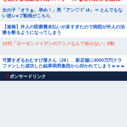
抗えず翻弄されちゃう…
女の子「オラぁ、孕め！」男「アン♡ ﾋﾞｭﾙ」⇒ とんでもな
い逆レ●プ動画がこちら
【速報】外人の医療費未払いが多すぎたので病院が外人の治
療を断るようになってしまう
10代「ローゼンメイデンのアニメなんて知らない」8割
可愛すぎるおむすび屋さん（28）、新店舗に4000万円クラ
ファンした成功した結果弱男集団から叩かれてしまうｗｗｗ
ｗ
Powered by livedoor 相互RSS
ス
ポンサードリンク