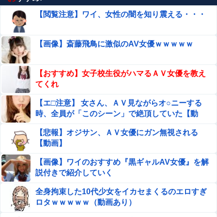
【閲覧注意】ワイ、女性の闇を知り震える・・・
【画像】斎藤飛鳥に激似のAV女優ｗｗｗｗｗ
【おすすめ】女子校生役がハマるＡＶ女優を教え
てくれ
【エ□注意】 女さん、ＡＶ見ながらオ○ニーする
時、全員が「このシーン」で絶頂していた【動
画】
【悲報】オジサン、ＡＶ女優にガン無視される
【動画】
【画像】ワイのおすすめ『黒ギャルAV女優』を解
説付きで紹介していく
全身拘束した10代少女をイカセまくるのエロすぎ
ロタｗｗｗｗｗ（動画あり）