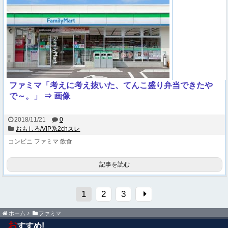
ファミマ「考えに考え抜いた、てんこ盛り弁当できたや
で～。」 ⇒ 画像
2018/11/21
0
おもしろ/VIP系2chスレ
コンビニ
ファミマ
飲食
記事を読む
1
2
3
ホーム
ファミマ
お
すすめ!