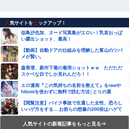
人
ピ
気サイトを
ックアップ！
似鳥沙也加、ヌード写真集がエロい！乳首おっぱ
い露出ショット、最高！
【動画】自動ドアの仕組みを理解した富山のツバ
メが賢い。
森香澄、新作下着の着用ショットｗｗ ただただ
スケベな目でしか見れんだろ！！
エロ漫画『この気持ちの名前を教えて』をrawや
hitomiを使わずに無料で読む方法│とりの屋
【閲覧注意】バイク事故で生還した女性、恐ろし
いハゲ方をする… お前らの想像の200倍はハゲて
る… (動画)
【動画】ロシアの空挺兵、パラシュートが開かず
人気サイトの新着記事をもっと見る⇒
に墜落してしまう。