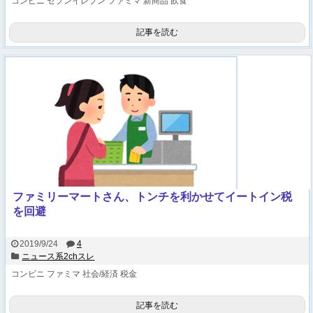
コンビニ
セブンイレブン
ファミマ
新商品
飲食
記事を読む
ファミリーマートさん、トンチを利かせてイートイン税
を回避
2019/9/24
4
ニュース系2chスレ
コンビニ
ファミマ
社会/経済
税金
記事を読む