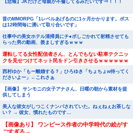
【悲報】JKだけど母親が不倫してるみたいです⇒！！！
昔のMMORPG「1レベルあげるのに1ヶ月かかります。ボス
は12時間毎に湧いて取り合いです」
仕事中の美女ホテル清掃員にチ●ポしごかれて射精させても
らった男の動画、羨ましすぎるｗｗｗ
運転してる女性配信者さん、とんでもない駐車テクニッ
クを見せつけてネット民をドン引きさせるｗｗｗｗｗｗ
他
西村ゆか「もー離婚する？」ひろゆき「ちょちょw待ってく
ださいよー」←これさぁ
【画像】 サンモニの女子アナさん、日曜の朝から素材を提
供してしまう
美人な彼女がしつこくナンパされていた。ねぇねぇお茶しな
い？ → 彼女、慣れたものです…
【画像あり】 ワンピース作者の中学時代の絵がす
ごすぎる→