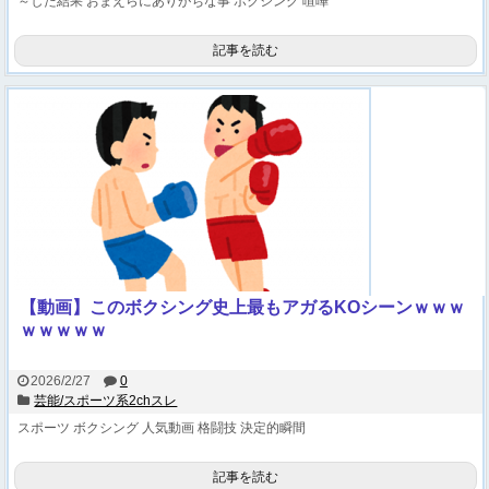
～した結果
おまえらにありがちな事
ボクシング
喧嘩
記事を読む
【動画】このボクシング史上最もアガるKOシーンｗｗｗ
ｗｗｗｗｗ
2026/2/27
0
芸能/スポーツ系2chスレ
スポーツ
ボクシング
人気動画
格闘技
決定的瞬間
記事を読む