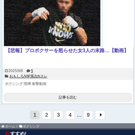
【悲報】プロボクサーを怒らせた女3人の末路…【動画】
2025/9/8
5
おもしろ/VIP系2chスレ
ボクシング
喧嘩
衝撃動画
記事を読む
1
2
3
4
…
9
ホーム
ボクシング
お
すすめ!