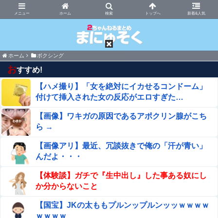
まにゅそく 2chまとめニュース速報VIP
ホーム
新着&人気
ホーム
ボクシング
お
すすめ!
【ハメ撮り】「女を絶対にイカせるコンドーム」
付けて挿入された女の反応がエロすぎた…
【画像】ワキガの原因であるアポクリン腺がこち
ら →
【画像アリ】最近、冗談抜きで俺の「汗が青い」
んだよ・・・
【体験談】ガチで『生中出し』した事ある奴にし
か分からないこと
【国宝】JKの太ももプルンップルンッッｗｗｗｗ
ｗｗｗｗ