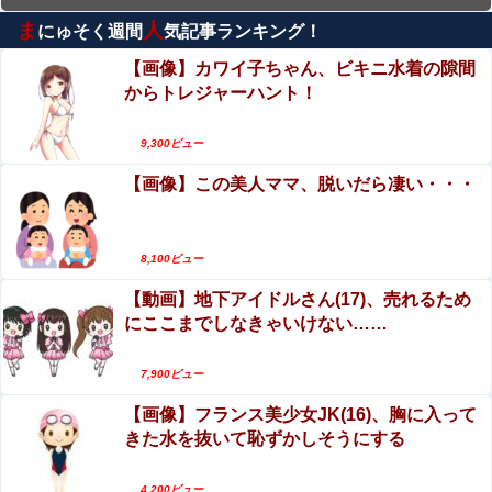
ま
人
にゅそく週間
気記事ランキング！
エロ漫画『むっつり赤ずきんくんからは逃げられ
ない』をrawやhitomiを使わずに無料で読む方法
【画像】カワイ子ちゃん、ビキニ水着の隙間
│AX
からトレジャーハント！
【動画】世界一過酷なオフロードレースのコース
設計が絶対におかしい（笑）
9,300ビュー
【珍事】サッカーの試合が原因で交通事故が起き
【画像】この美人ママ、脱いだら凄い・・・
てしまう。
【閲覧注意】やべぇレ●プ動画、発見される…（※
無修正注意）
8,100ビュー
【動画】地下アイドルさん(17)、売れるため
【動画】バイクの少年を無理やり止めるパトカー
にここまでしなきゃいけない……
が怖いｗｗｗｗ
【閲覧注意】アフリカで 魔女狩り され死亡した女
7,900ビュー
子、とんでもなくエロい体してると話題に
【画像】フランス美少女JK(16)、胸に入って
きた水を抜いて恥ずかしそうにする
4,200ビュー