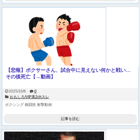
【悲報】ボクサーさん、試合中に見えない何かと戦い…
その後死亡【→動画】
2025/10/6
0
おもしろ/VIP系2chスレ
ボクシング
格闘技
衝撃動画
記事を読む