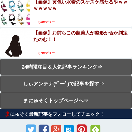
【画像】黄色い水着のスケスケ感たるやｗｗ
ｗｗｗｗｗ
3,000ビュー
【画像】お前らこの超美人が整形か否か判定
たのむ！！
2,700ビュー
24時間注目＆人気記事ランキング⇒
しぃアンテナ(*ﾟーﾟ)で記事を探す⇒
まにゅそくトップページへ⇒
ま
にゅそく最新記事をフォローしてチェック！