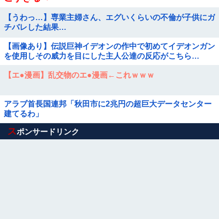
【うわっ…】専業主婦さん、エグいくらいの不倫が子供にガ
チバレした結果…
【画像あり】伝説巨神イデオンの作中で初めてイデオンガン
を使用しその威力を目にした主人公達の反応がこちら…
【エ●漫画】乱交物のエ●漫画←これｗｗｗ
アラブ首長国連邦「秋田市に2兆円の超巨大データセンター
建てるわ」
Powered by livedoor 相互RSS
ス
ポンサードリンク