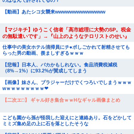
のはなんで許されてるの？
【動画】あたシコ女襲来wwwwwwwwwwwwww
【マジキチ】ゆうこく信者「高市総理に大勢のSP。税金
の無駄遣いです」→『山上のようなテロリストのせい』
とリプされ「山上君が犯人だとまだ思っておら...
仕事中の美女ホテル清掃員にチ●ポしごかれて射精させても
らった男の動画、羨ましすぎるｗｗｗ
【悲報】日本人、バカかもしれない。食品消費税減税
（8%→1%）に93.2%が賛成してしまう
【画像】妹さん、ブラジャーだけでくつろいでしまうｗｗｗ
wｗｗｗｗｗｗｗｗ❤
【二次エ□】 ギャル好き集合ｗｗHなギャル画像まとめ
こども園から孫が怪我した迎えにと連絡あり。石をどかして
ミミズ集め足の上に石を落としたそうな