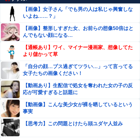
【画像】女子さん「でも男の人は私じゃ興奮しな
いよね……？」
【画像】整形しすぎた女、お前らの想像50倍はと
んでもない顔になる…
【通帳あり】ワイ、マイナー漫画家、想像してた
より儲かって草
「自分の顔…ブス過ぎてツラい…」って言ってる
女子たちの画像ください！
【動画あり】生配信で処女を奪われた女の子の反
応が可愛すぎると話題に
【動画像】こんな美少女が裸を晒しているという
事実
【思考力】この問題とけたら頭ユダヤ人並み