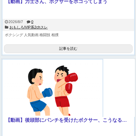
【動画】力士さん、ボクサーをボコってしまう
2026/8/7
0
おもしろ/VIP系2chスレ
ボクシング
人気動画
格闘技
相撲
記事を読む
【動画】後頭部にパンチを受けたボクサー、こうなる…