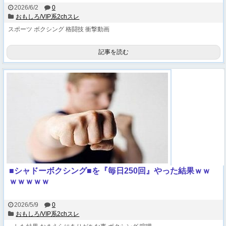
2026/6/2
0
おもしろ/VIP系2chスレ
スポーツ
ボクシング
格闘技
衝撃動画
記事を読む
■シャドーボクシング■を『毎日250回』やった結果ｗｗ
ｗｗｗｗｗ
2026/5/9
0
おもしろ/VIP系2chスレ