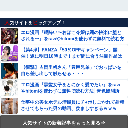
人
ピ
気サイトを
ックアップ！
エロ漫画『縄酔い〜おぼこ令嬢は縄の快楽に堕と
される〜』をrawやhitomiを使わずに無料で読む方
法│メランコリックオレンジ
【第4弾】FANZA「50％OFFキャンペーン」開
催！遂に明日10時まで！まだ間に合う注目作品は
こちら！！！
【衝撃】吉岡里帆さん「豊臣兄弟」でおっぱいを
自ら差し出して触らせる・・・
エロ漫画『黒髪女子をとにかく愛でたい』をraw
やhitomiを使わずに無料で読む方法│青色観測所
仕事中の美女ホテル清掃員にチ●ポしごかれて射精
させてもらった男の動画、羨ましすぎるｗｗｗ
【動画】美人女優さん、映画でマンコのビラビラ
人気サイトの新着記事をもっと見る⇒
までめくらせてしまうｗｗｗｗｗｗ