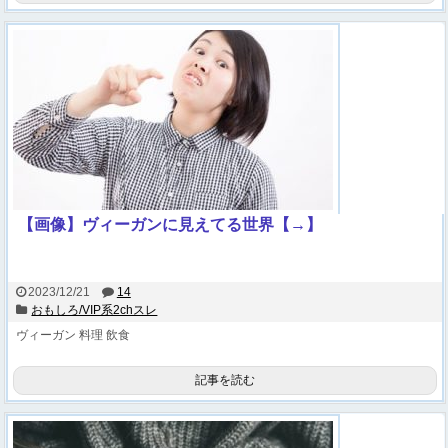
【画像】ヴィーガンに見えてる世界【→】
2023/12/21
14
おもしろ/VIP系2chスレ
ヴィーガン
料理
飲食
記事を読む