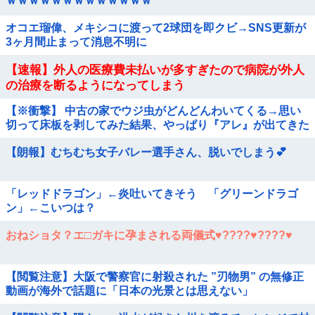
ｗｗｗｗｗｗｗｗｗｗｗｗｗ
オコエ瑠偉、メキシコに渡って2球団を即クビ→SNS更新が
3ヶ月間止まって消息不明に
【速報】外人の医療費未払いが多すぎたので病院が外人
の治療を断るようになってしまう
【※衝撃】 中古の家でウジ虫がどんどんわいてくる→思い
切って床板を剥してみた結果、やっぱり『アレ』が出てきた
【朗報】むちむち女子バレー選手さん、脱いでしまう💕
「レッドドラゴン」←炎吐いてきそう 「グリーンドラゴ
ン」←こいつは？
おねショタ？エ□ガキに孕まされる両儀式♥️????♥️????♥️
【閲覧注意】大阪で警察官に射殺された ”刃物男” の無修正
動画が海外で話題に「日本の光景とは思えない」