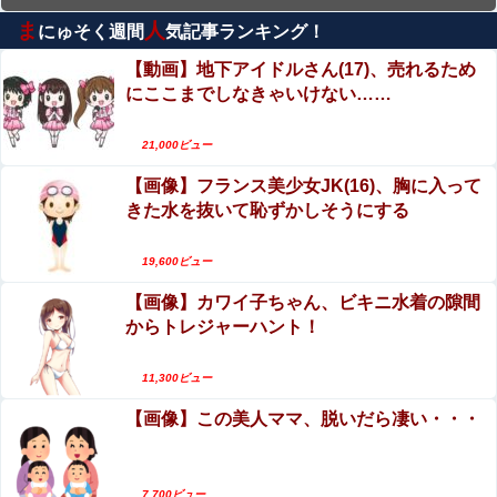
ま
人
にゅそく週間
気記事ランキング！
上西怜、写真集おっぱいがエロい！元NMB48、成
熟した至高のおっぱい！！
【動画】地下アイドルさん(17)、売れるため
にここまでしなきゃいけない……
エロ漫画『どんなお願いでも聞いてくれる同級生
と付き合ったら脳みそ破壊されたお話』をrawや
21,000ビュー
hitomiを使わずに無料で読む方法│ジャッキー
【第4弾】FANZA「50％OFFキャンペーン」開
【画像】フランス美少女JK(16)、胸に入って
催！人気の最新作・AVデビュー作品、VR作品が
きた水を抜いて恥ずかしそうにする
期間限定セール中！
【動画】高速道路を走行中の車からリアガラスが
飛んでくる事故(ﾟoﾟ)
19,600ビュー
【画像】カワイ子ちゃん、ビキニ水着の隙間
【動画】自動ドアの仕組みを理解した富山のツバ
からトレジャーハント！
メが賢い。
【閲覧注意】陽キャ、洪水が起きた川を渡るチャ
11,300ビュー
レンジで村全体を沸かせる ⇒ 村人（落ちろ… 落
【画像】この美人ママ、脱いだら凄い・・・
ちろ… 落ちろ…）
7,700ビュー