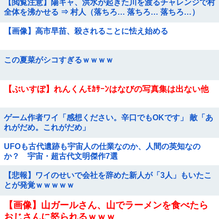
【閲覧注意】陽キャ、洪水が起きた川を渡るチャレンジで村
全体を沸かせる ⇒ 村人（落ちろ… 落ちろ… 落ちろ…）
【画像】高市早苗、殺されることに怯え始める
この夏菜がシコすぎるｗｗｗｗ
【ぶいすぽ】れんくんﾓｶｻｰﾝはなびの写真集は出ない他
ゲーム作者ワイ「感想ください。辛口でもOKです」 敵「あ
れがだめ。これがだめ」
UFOも古代遺跡も宇宙人の仕業なのか、人間の英知なの
か？ 宇宙・超古代文明傑作7選
【悲報】ワイのせいで会社を辞めた新人が「3人」もいたこ
とが発覚ｗｗｗｗｗ
【画像】山ガールさん、山でラーメンを食べたら
おじさんに怒られるｗｗｗ