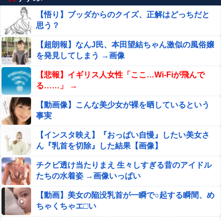
【悟り】ブッダからのクイズ、正解はどっちだと
思う？
【超朗報】なんJ民、本田望結ちゃん激似の風俗嬢
を発見してしまう →画像
【悲報】イギリス人女性「ここ…Wi-Fiが飛んで
る……」 →
【動画像】こんな美少女が裸を晒しているという
事実
【インスタ映え】『おっぱい自慢』したい美女さ
ん『乳首を切除』した結果【画像】
チクビ透け当たりまえ 生々しすぎる昔のアイドル
たちの水着姿 →画像いっぱい
【動画】美女の陥没乳首が一瞬で○起する瞬間、め
ちゃくちゃエ□い