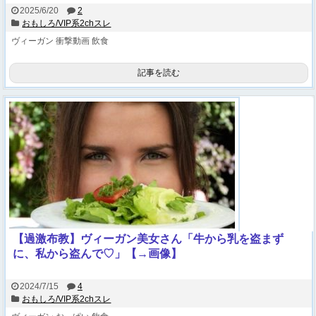
2025/6/20
2
おもしろ/VIP系2chスレ
ヴィーガン
衝撃動画
飲食
記事を読む
【過激布教】ヴィーガン美女さん「牛から乳を盗まず
に、私から盗んで♡」【→画像】
2024/7/15
4
おもしろ/VIP系2chスレ