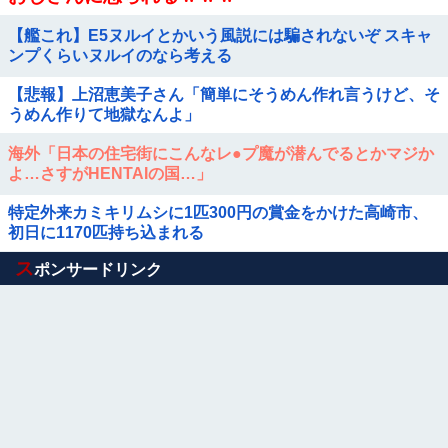
【艦これ】E5ヌルイとかいう風説には騙されないぞ スキャ
ンプくらいヌルイのなら考える
【悲報】上沼恵美子さん「簡単にそうめん作れ言うけど、そ
うめん作りて地獄なんよ」
海外「日本の住宅街にこんなレ●プ魔が潜んでるとかマジか
よ…さすがHENTAIの国…」
特定外来カミキリムシに1匹300円の賞金をかけた高崎市、
初日に1170匹持ち込まれる
Powered by livedoor 相互RSS
ス
ポンサードリンク