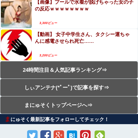
【画像】プールで水着が脱げちゃった女の子
の反応ｗｗｗｗｗｗｗｗ
3,300ビュー
【動画】 女子中学生さん、タクシー運ちゃ
んに感電させられ死亡……
3,200ビュー
24時間注目＆人気記事ランキング⇒
しぃアンテナ(*ﾟーﾟ)で記事を探す⇒
まにゅそくトップページへ⇒
ま
にゅそく最新記事をフォローしてチェック！