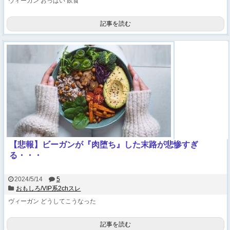
ヴィーガン
おっぱい
飲食
記事を読む
【悲報】ビーガンが『肉堕ち』した末路が悲惨すぎ
る・・・
2024/5/14
5
おもしろ/VIP系2chスレ
ヴィーガン
どうしてこうなった
記事を読む