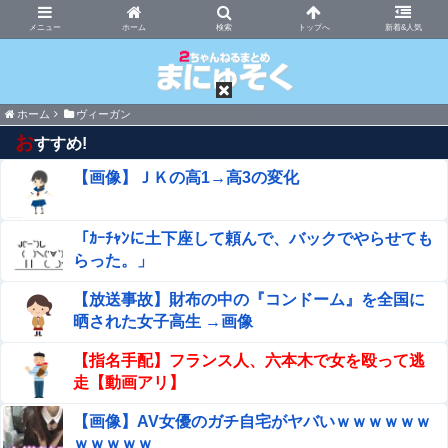
まにゅそく 2chまとめニュース速報VIP
ホーム
新着&人気
ホーム
ヴィーガン
お
すすめ!
【画像】ＪＫの高1→高3の変化
「ｶｰﾁｬﾝに土下座して頼んで、バックでやらせても
らった。」
【放送事故】財布の中の『コンドーム』を全国に
晒された女子高生 →画像
【指名手配】フランス人、六本木で女を殴って逃
走【動画アリ】
【画像】AV女優のガチ自宅がヤバいｗｗｗｗｗｗ
ｗｗｗｗｗ