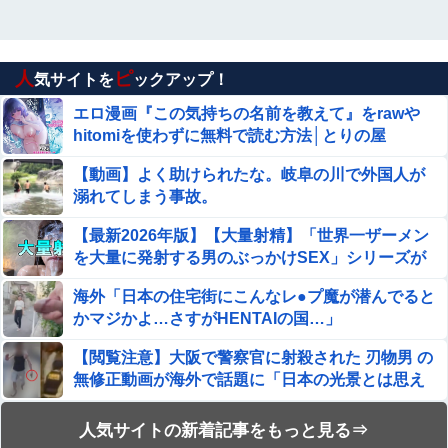
人
ピ
気サイトを
ックアップ！
エロ漫画『この気持ちの名前を教えて』をrawや
hitomiを使わずに無料で読む方法│とりの屋
【動画】よく助けられたな。岐阜の川で外国人が
溺れてしまう事故。
【最新2026年版】【大量射精】「世界一ザーメン
を大量に発射する男のぶっかけSEX」シリーズが
凄すぎてワロタwww
海外「日本の住宅街にこんなレ●プ魔が潜んでると
かマジかよ…さすがHENTAIの国…」
【閲覧注意】大阪で警察官に射殺された 刃物男 の
無修正動画が海外で話題に「日本の光景とは思え
ない」
福井梨莉華、写真集がエロい！ヌード期待の清楚
人気サイトの新着記事をもっと見る⇒
系女優、脱いだらおっぱい迫力が圧巻！