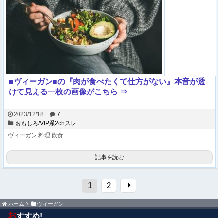
■ヴィーガン■の『肉が食べたくて仕方がない』本音が透
けて見える一枚の画像がこちら ⇒
2023/12/18
7
おもしろ/VIP系2chスレ
ヴィーガン
料理
飲食
記事を読む
1
2
ホーム
ヴィーガン
お
すすめ!