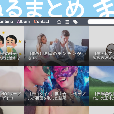
antena
A
lbum
C
ontact
み会の様子、
【悩み】彼 氏 の チ ン チ ン が 小
【動画】ア
い奴は陰キャ
さ い
ＷＷＷＷＷ
NO1ソープ
【告白タイム】覆面合コンカップ
【界隈騒然
∀ﾟ)━!
ルが覆面を取った結果……
ね』の正体