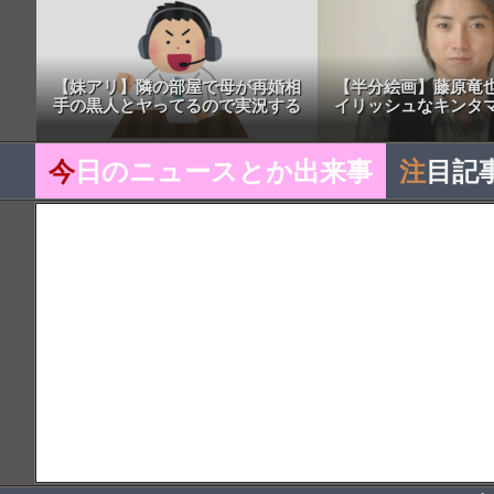
【妹アリ】隣の部屋で母が再婚相
【半分絵画】藤原竜
手の黒人とヤってるので実況する
イリッシュなキンタマ
今
日のニュースとか出来事
注
目記