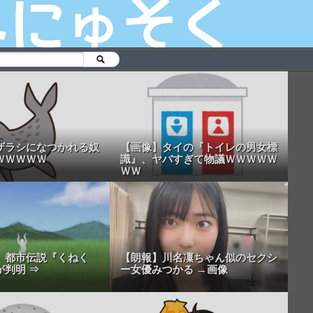
ザラシになつかれる奴
【画像】タイの『トイレの男女標
ＷＷＷＷＷ
識』、ヤバすぎて物議ＷＷＷＷＷ
ＷＷ
】都市伝説『くねく
【朗報】川名凜ちゃん似のセクシ
が判明 ⇒
ー女優みつかる →画像