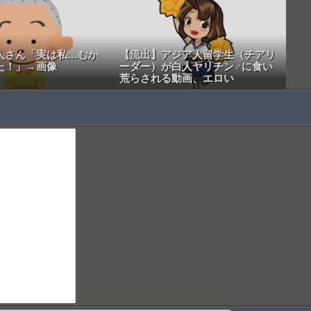
人さん「実は私…むか
【流出】アジア人留学生（チアリ
た！」→画像
ーダー）が白人ヤリチン♂に食い
荒らされる動画、エロい