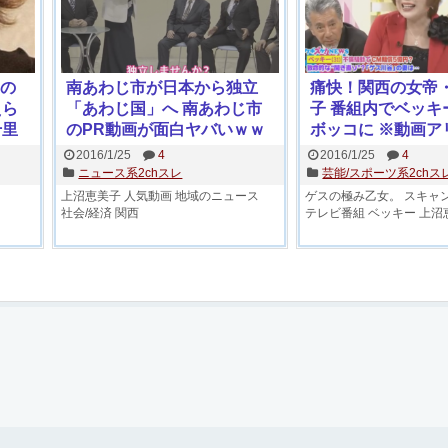
）の
南あわじ市が日本から独立
痛快！関西の女帝
えら
「あわじ国」へ 南あわじ市
子 番組内でベッキ
千里
のPR動画が面白ヤバいｗｗ
ボッコに ※動画ア
画像
ｗｗｗ
川谷との不倫LIN
2016/1/25
4
2016/1/25
4
まだまだ終わらな
ニュース系2chスレ
芸能/スポーツ系2chス
上沼恵美子
人気動画
地域のニュース
ゲスの極み乙女。
スキャ
社会/経済
関西
テレビ番組
ベッキー
上沼