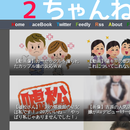
H
ome
F
aceBook
T
witter
F
eedly
R
ss
A
bout
F
【動画像】カーセックルを撮られ
【動画】陽キャの飲
たカップル達の反応ＷＷ
これについてこれな
【嘘松さん】「あの熔接面の幼女
【画像】吉原の人気店
は私です！」20万いいね→「やっ
嬢がAVデビューｷﾀ━(ﾟ
ぱり私じゃありませんでした！」