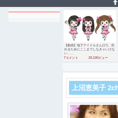
【動画】地下アイドルさん(17)、売
れるためにここまでしなきゃいけな
い……
7コメント
20,100ビュー
上沼恵美子 2