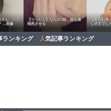
也さん、スタ
【りったん】なんJの姫、娘を衰
【変化】美
 →画像
弱死させる
し坊主でし
事ランキング
人
気記事ランキング