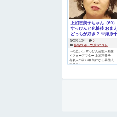
上沼恵美子ちゃん（60
すっぴんと化粧後 おま
どっちが好き？ ※海原
時代 若いころの全盛期
2016/2/4
0
と動画※
芸能/スポーツ系2chスレ
～の思い出
すっぴん芸能人画像
ビフォーアフター
上沼恵美子
有名人の若い頃
気になる芸能人
画像スレ