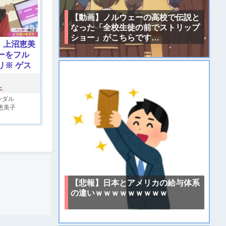
【動画】ノルウェーの高校で伝説と
なった「全校生徒の前でストリップ
ショー」がこちらです…
・上沼恵美
ーをフル
リ※ ゲス
E流出騒動
い模様
レ
ンダル
恵美子
【悲報】日本とアメリカの給与体系
の違いｗｗｗｗｗｗｗｗｗ