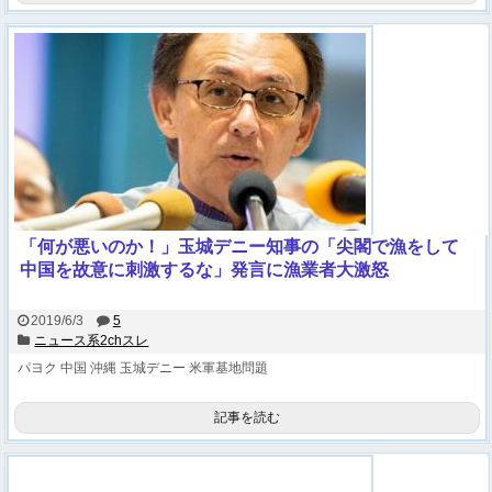
「何が悪いのか！」玉城デニー知事の「尖閣で漁をして
中国を故意に刺激するな」発言に漁業者大激怒
2019/6/3
5
ニュース系2chスレ
パヨク
中国
沖縄
玉城デニー
米軍基地問題
記事を読む