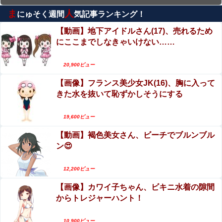
ま
人
にゅそく週間
気記事ランキング！
エロ漫画『改変おじさん』をrawやhitomiを使わず
に無料で読む方法│スタジオサウスポー
【動画】地下アイドルさん(17)、売れるため
にここまでしなきゃいけない……
【話題】河内長野市で警官が包丁男に発砲したシ
ーンのモザ無し映像が公開される。
20,900ビュー
川名凛、写真集！アンジュルムメンバー、小ぶり
【画像】フランス美少女JK(16)、胸に入って
なエロおっぱい最高！
きた水を抜いて恥ずかしそうにする
【動画】名古屋栄で不良外人が警察官を突き飛ば
す。逮捕しろやｗｗｗ
19,600ビュー
【動画】褐色美女さん、ビーチでブルンブル
秋元真夏、ノーブラノーパンを披露ｗｗタオル1枚
ン😍
で隠す姿がほぼAV女優・・
エロ漫画『ネガティブちっぱいサキュバスが来
12,200ビュー
た』をrawやhitomiを使わずに無料で読む方法│蟹
【画像】カワイ子ちゃん、ビキニ水着の隙間
村飯店
からトレジャーハント！
10,900ビュー