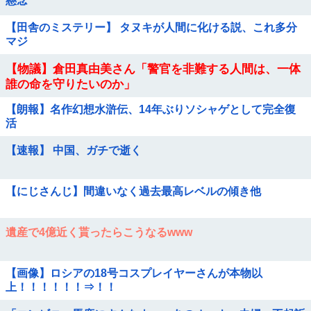
懸念
【田舎のミステリー】 タヌキが人間に化ける説、これ多分
マジ
【物議】倉田真由美さん「警官を非難する人間は、一体
誰の命を守りたいのか」
【朗報】名作幻想水滸伝、14年ぶりソシャゲとして完全復
活
【速報】 中国、ガチで逝く
【にじさんじ】間違いなく過去最高レベルの傾き他
遺産で4億近く貰ったらこうなるwww
【画像】ロシアの18号コスプレイヤーさんが本物以
上！！！！！！⇒！！