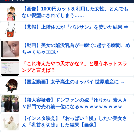
【画像】1000円カットを利用した女性、とんでも
ない髪型にされてしまう……
【悲報】上階住民が『バルサン』を焚いた結果 ⇒
【動画】美女の陥没乳首が一瞬で○起する瞬間、め
ちゃくちゃエ□い
「これ考えたやつ天才かな？」と思うネットスラ
ングと言えば？
【国宝動画】女子高生のオッパイ 世界遺産に →
【殺人容疑者】ドンファンの嫁『ゆりか』素人Ａ
Ｖ部門で売れ筋一位になるｗｗｗｗｗｗｗｗｗ
【インスタ映え】『おっぱい自慢』したい美女さ
ん『乳首を切除』した結果【画像】