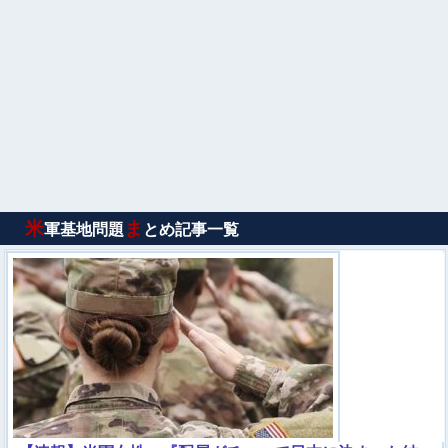
米
ま
軍基地問題
とめ記事一覧