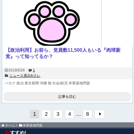
【政治利用】お前ら、党員数11,500人もいる『肉球新
党』って知ってるか？
2019/5/26
1
ニュース系2chスレ
パヨク
政治
東京新聞
沖縄
猫
社会/経済
米軍基地問題
記事を読む
1
2
3
4
…
8
ホーム
米軍基地問題
お
すすめ!