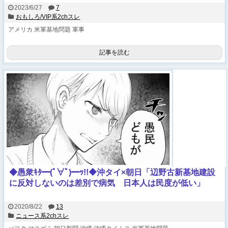
2023/6/27
7
おもしろ/VIP系2chスレ
アメリカ
米軍基地問題
軍事
記事を読む
◆愚衆ｷﾀ━(ﾟ∀ﾟ)━ｯ!!◆沖タイ×朝日「辺野古新基地建設
に反対しないのは差別で病気 日本人は民度が低い」
2020/8/22
13
ニュース系2chスレ