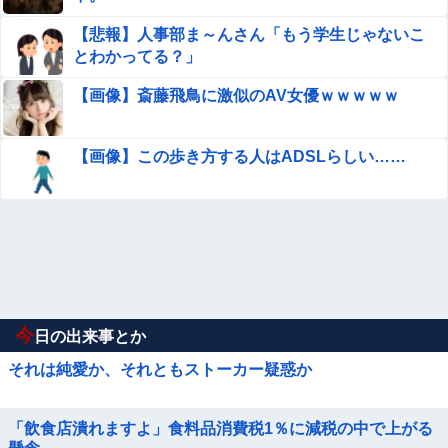
【悲報】人事部ま～んさん「もう学生じゃないこ
とわかってる？」
【画像】斎藤飛鳥に激似のAV女優ｗｗｗｗｗ
【画像】この歩き方する人はADSLらしい……
今
日の出来事とか
それは純愛か、それともストーカー疑惑か
「飲食店潰れますよ」食料品消費税1％に減税の中で上がる