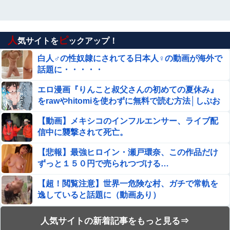
人
ピ
気サイトを
ックアップ！
白人♂の性奴隷にされてる日本人♀の動画が海外で
話題に・・・・・
エロ漫画『りんこと叔父さんの初めての夏休み』
をrawやhitomiを使わずに無料で読む方法│しぷお
る
【動画】メキシコのインフルエンサー、ライブ配
信中に襲撃されて死亡。
【悲報】最強ヒロイン・瀬戸環奈、この作品だけ
ずっと１５０円で売られつづける…
【超！閲覧注意】世界一危険な村、ガチで常軌を
逸していると話題に（動画あり）
【流出】清楚系女子大生、裏でこんなハードコア
人気サイトの新着記事をもっと見る⇒
セ○クスしてたとか嘘だろ…（動画あり）