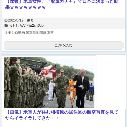
【速報】米軍女性、『配属ガチャ』で日本に決まった結
果ｗｗｗｗｗｗｗｗ
2025/5/12
0
おもしろ/VIP系2chスレ
オモシロ動画
米軍基地問題
軍事
記事を読む
【画像】米軍人が住む相模原の居住区の航空写真を見て
たらイライラしてきた・・・