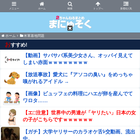
まにゅそく 2chまとめニュース速報VIP
ホーム
新着&人気
ホーム
米軍基地問題
お
すすめ!
【動画】サバサバ系美少女さん、オッパイ見えて
しまい赤面ｗｗｗｗｗｗｗｗ
【放送事故】愛犬に『アソコの臭い』をめっちゃ
嗅がれるアイドル →
【画像】ビュッフェの料理にハエが卵を産んでて
ワロタ……
【エ□注意】世界中の男達が「ヤリたい」日本の女
の子がこちらですｗｗｗｗｗｗ
【ガチ】大学ヤリサーのカラオケ舌ﾚ交動画、流出
中。