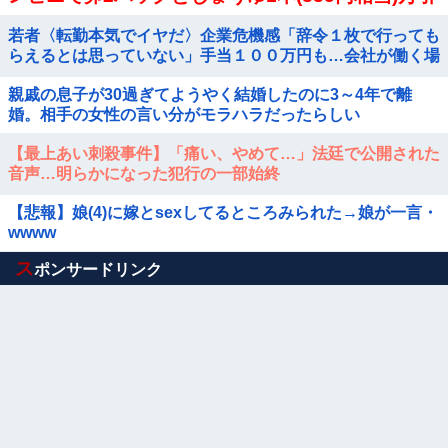
きし店長をケガさせたか
若者〈転勤本気でイヤだ〉企業危機感「辞令１枚で行っても
らえるとは思っていない」手当１００万円も…会社が働く場
所を決める時代に転機
親戚の息子が30過ぎてようやく結婚したのに3～4年で離
婚。相手の女性の言い分がモラハラだったらしい
【最上あい刺殺事件】「痛い、やめて…」法廷で公開された
音声…明らかになった犯行の一部始終
【悲報】娘(4)に嫁とsexしてるところみられた→娘が一言・
wwww
Powered by livedoor 相互RSS
ス
ポンサードリンク