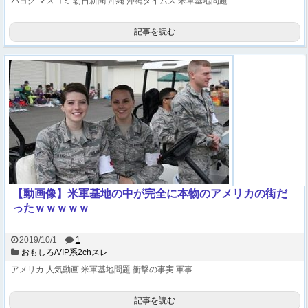
パヨク
マスゴミ
朝日新聞
沖縄
沖縄タイムス
米軍基地問題
記事を読む
【動画像】米軍基地の中が完全に本物のアメリカの街だ
ったｗｗｗｗｗ
2019/10/1
1
おもしろ/VIP系2chスレ
アメリカ
人気動画
米軍基地問題
衝撃の事実
軍事
記事を読む