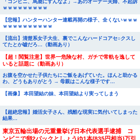
「コンビニ、馬鹿にすんなよ」→あのオーナー夫婦、不起訴
ｗｗｗｗｗｗｗｗｗ
【悲報】ハンターハンター連載再開の様子、全くないｗｗｗ
ｗｗｗｗｗｗｗｗｗｗ
【流出】清楚系女子大生、裏でこんなハードコアセ○クスし
てたとか嘘だろ…（動画あり）
【超！閲覧注意】世界一危険な村、ガチで常軌を逸して
いると話題に（動画あり）
お腹を空かせた子供たちにご飯をあげていた。ほんと助かる
わ、どうもありがとう → 母親はこんな様子です…
【画像】 本田望結の妹、本田望結より実ってしまう
【超絶悲報】婚活女子さん、残酷な現実に気付いてしまった
結果…
東京五輪出場の元重量挙げ日本代表選手逮捕 コ
ンビニで卵2パックとしょうゆ1本(835円相当)万引