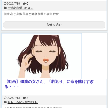
2026/7/19
0
生活/雑学系2chスレ
健康/心と身体
美容と健康
衝撃の事実
飲食
記事を読む
【動画】48歳の女さん、『若返り』に命を賭けすぎ
る・・・
2026/7/13
2
おもしろ/VIP系2chスレ