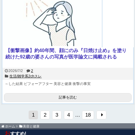
【衝撃画像】約40年間、顔にのみ『日焼け止め』を塗り
続けた92歳の婆さんの写真が医学論文に掲載される
2026/7/2
2
生活/雑学系2chスレ
～した結果
ビフォーアフター
美容と健康
衝撃の事実
記事を読む
1
2
3
4
…
18
ホーム
美容と健康
お
すすめ!