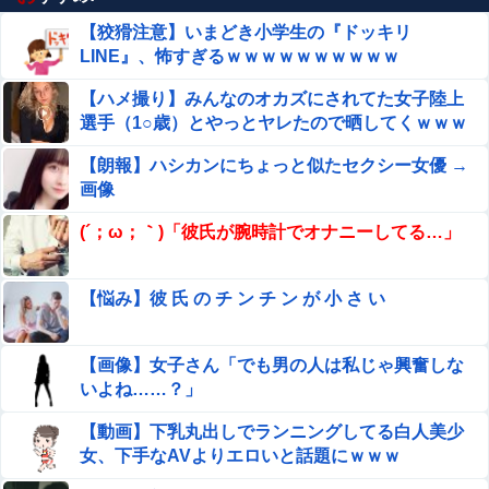
【狡猾注意】いまどき小学生の『ドッキリ
LINE』、怖すぎるｗｗｗｗｗｗｗｗｗｗ
【ハメ撮り】みんなのオカズにされてた女子陸上
選手（1○歳）とやっとヤレたので晒してくｗｗｗ
【朗報】ハシカンにちょっと似たセクシー女優 →
画像
(´；ω；｀)「彼氏が腕時計でオナニーしてる…」
【悩み】彼 氏 の チ ン チ ン が 小 さ い
【画像】女子さん「でも男の人は私じゃ興奮しな
いよね……？」
【動画】下乳丸出しでランニングしてる白人美少
女、下手なAVよりエロいと話題にｗｗｗ