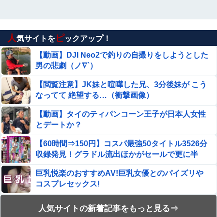
人
ピ
気サイトを
ックアップ！
【動画】DJI Neo2で釣りの自撮りをしようとした
男の悲劇（ノ∇`）
【閲覧注意】JK妹と喧嘩した兄、3分後妹が こう
なってて 絶望する…（衝撃画像）
【動画】タイのティパンコーン王子が日本人女性
とデートか？
【60時間⇒150円】コスパ最強50タイトル3526分
収録発見！グラドル流出ほかがセールで更に半
額！
巨乳悦楽のおすすめAV!巨乳女優とのパイズリや
コスプレセックス!
エロ漫画『はじめての緊縛SM調教 終わらない前
人気サイトの新着記事をもっと見る⇒
立腺イキ地獄』をrawやhitomiを使わずに無料で読