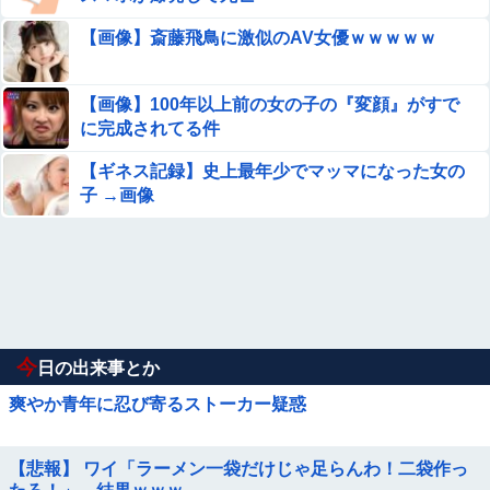
【画像】斎藤飛鳥に激似のAV女優ｗｗｗｗｗ
【画像】100年以上前の女の子の『変顔』がすで
に完成されてる件
【ギネス記録】史上最年少でマッマになった女の
子 →画像
今
日の出来事とか
爽やか青年に忍び寄るストーカー疑惑
【悲報】 ワイ「ラーメン一袋だけじゃ足らんわ！二袋作っ