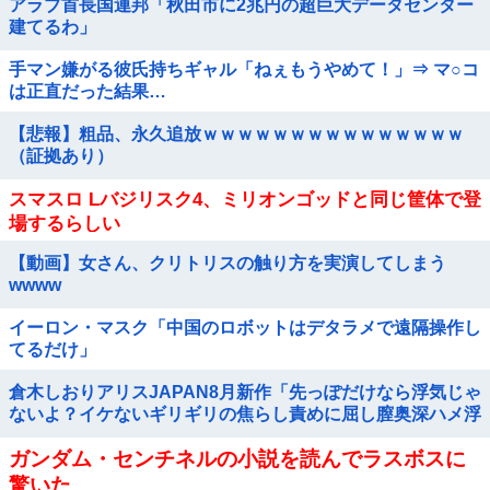
アラブ首長国連邦「秋田市に2兆円の超巨大データセンター
建てるわ」
手マン嫌がる彼氏持ちギャル「ねぇもうやめて！」⇒ マ○コ
は正直だった結果…
【悲報】粗品、永久追放ｗｗｗｗｗｗｗｗｗｗｗｗｗｗｗ
（証拠あり）
スマスロ Lバジリスク4、ミリオンゴッドと同じ筐体で登
場するらしい
【動画】女さん、クリトリスの触り方を実演してしまう
wwww
イーロン・マスク「中国のロボットはデタラメで遠隔操作し
てるだけ」
倉木しおりアリスJAPAN8月新作「先っぽだけなら浮気じゃ
ないよ？イケないギリギリの焦らし責めに屈し膣奥深ハメ浮
気」理性崩壊NTR作品！！
ガンダム・センチネルの小説を読んでラスボスに
驚いた