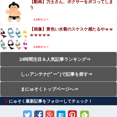
【動画】力士さん、ボクサーをボコってしま
う
3,200ビュー
【画像】黄色い水着のスケスケ感たるやｗｗ
ｗｗｗｗｗ
3,000ビュー
24時間注目＆人気記事ランキング⇒
しぃアンテナ(*ﾟーﾟ)で記事を探す⇒
まにゅそくトップページへ⇒
ま
にゅそく最新記事をフォローしてチェック！