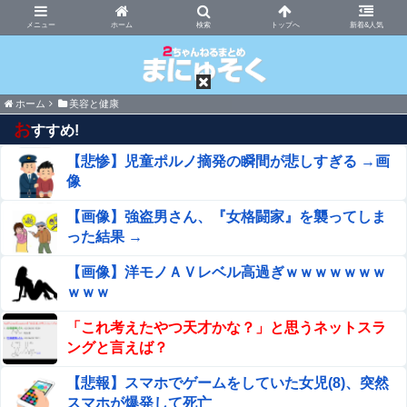
まにゅそく 2chまとめニュース速報VIP
ホーム
新着&人気
ホーム
美容と健康
お
すすめ!
【悲惨】児童ポルノ摘発の瞬間が悲しすぎる →画
像
【画像】強盗男さん、『女格闘家』を襲ってしま
った結果 →
【画像】洋モノＡＶレベル高過ぎｗｗｗｗｗｗｗ
ｗｗｗ
「これ考えたやつ天才かな？」と思うネットスラ
ングと言えば？
【悲報】スマホでゲームをしていた女児(8)、突然
スマホが爆発して死亡