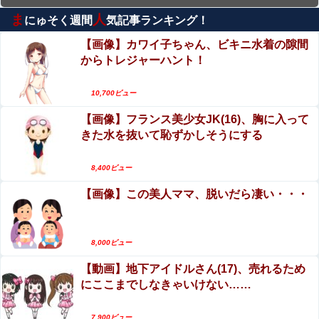
む方法│ぱーたぽ
ま
人
にゅそく週間
気記事ランキング！
手マン嫌がる彼氏持ちギャル「ねぇもうやめ
て！」⇒ マ○コは正直だった結果…
【画像】カワイ子ちゃん、ビキニ水着の隙間
からトレジャーハント！
【閲覧注意】人妻がヌード動画を公開 ⇒ ネット民
「赤ちゃんに絶対に母乳を上げないで！」（衝撃
10,700ビュー
動画）
【動画】これはお見事。中国重慶市で珍しい事故
【画像】フランス美少女JK(16)、胸に入って
が撮影される。
きた水を抜いて恥ずかしそうにする
【動画】女子アナさん、ノーブラでうっかり衣装
から乳首が透けてしまう放送事故ｗｗｗ
8,400ビュー
【画像】この美人ママ、脱いだら凄い・・・
井上晴美、乳首ヘアヌードや濡れ場おっぱいがエ
ロ過ぎる！人生最後のラスト写真集、最高！！
エロ漫画『八尺耽溺奇談』をrawやhitomiを使わず
8,000ビュー
に無料で読む方法│歯車
【動画】地下アイドルさん(17)、売れるため
にここまでしなきゃいけない……
7,900ビュー