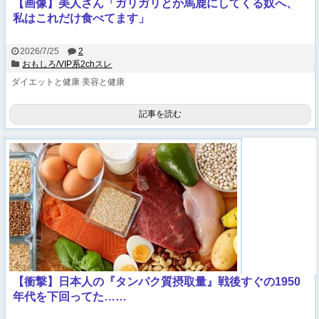
【画像】美人さん「ガリガリとか馬鹿にしてくる奴へ、
私はこれだけ食べてます」
2026/7/25
2
おもしろ/VIP系2chスレ
ダイエットと健康
美容と健康
記事を読む
【衝撃】日本人の『タンパク質摂取量』戦後すぐの1950
年代を下回ってた……