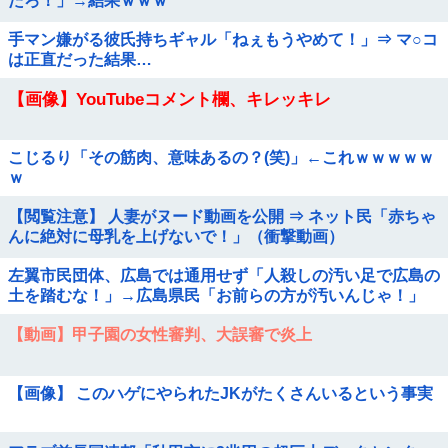
たろ！」→結果ｗｗｗ
手マン嫌がる彼氏持ちギャル「ねぇもうやめて！」⇒ マ○コ
は正直だった結果…
【画像】YouTubeコメント欄、キレッキレ
こじるり「その筋肉、意味あるの？(笑)」←これｗｗｗｗｗ
ｗ
【閲覧注意】 人妻がヌード動画を公開 ⇒ ネット民「赤ちゃ
んに絶対に母乳を上げないで！」（衝撃動画）
左翼市民団体、広島では通用せず「人殺しの汚い足で広島の
土を踏むな！」→広島県民「お前らの方が汚いんじゃ！」
「ワシらが広島県民じゃ」
【動画】甲子園の女性審判、大誤審で炎上
【画像】 このハゲにやられたJKがたくさんいるという事実