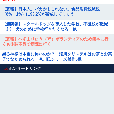
【悲報】日本人、バカかもしれない。食品消費税減税
（8%→1%）に93.2%が賛成してしまう
【超朗報】スクールドッグを導入した学校、不登校が激減
→JK「犬のために学校行きたくなる」他
【悲報】へずまりゅう（35）ボランティアのため熊本に行
くも体調不良で病院に行く
祟る神様は本当に怖いのか？ 滝川クリステルはお茶とお菓
子でなだめられる 滝川氏シリーズ傑作5選
Powered by livedoor 相互RSS
ス
ポンサードリンク