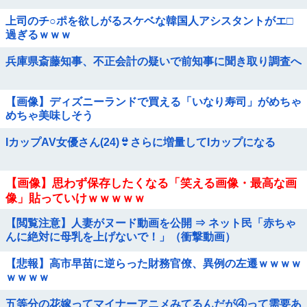
上司のチ○ポを欲しがるスケベな韓国人アシスタントがエ□
過ぎるｗｗｗ
兵庫県斎藤知事、不正会計の疑いで前知事に聞き取り調査へ
【画像】ディズニーランドで買える「いなり寿司」がめちゃ
めちゃ美味しそう
IカップAV女優さん(24)👙さらに増量してIカップになる
【画像】思わず保存したくなる「笑える画像・最高な画
像」貼っていけｗｗｗｗｗ
【閲覧注意】人妻がヌード動画を公開 ⇒ ネット民「赤ちゃ
んに絶対に母乳を上げないで！」（衝撃動画）
【悲報】高市早苗に逆らった財務官僚、異例の左遷ｗｗｗｗ
ｗｗｗｗ
五等分の花嫁ってマイナーアニメみてるんだが④って需要あ