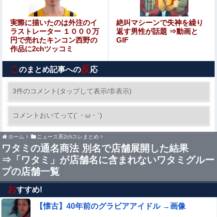
スwwwwwww
【画像】 吉川愛さん(26)、縛られてムチムチお乳が強調さ
実際に描いたのは外注のイ
絶叫マシーンで失神を繰り
れてしまう
ラストレーター １０００万
返す男性が話題 ⇒動画と
円で売れたキンコン西野の
GIF
作品に2chツッコミ
ぐらんぶる原作最新話、ヤバすぎる
こ
反
のまとめ記事への
応
【閲覧注意】人妻がヌード動画を公開 ⇒ ネット民「赤ち
ゃんに絶対に母乳を上げないで！」（衝撃動画）
3件のコメント(タップして表示/非表示)
よだももに連絡して髪型を決めてもらうあやめん
コメントおいてって(´・ω・`)
とれんたん可愛い！！！【乃木坂46】他
ホーム
ニュース系2chスレまとめ
仲居さんに「ありがとう」と言ったネット民、袋叩きにさ
ワタミの通名商法 別名で店舗展開した結果
れてしまう…
⇒「ワタミ」が店舗名に含まれないワタミグルー
ジャンポケ斉藤「同意があったんです。本当です。信じて
プの店舗一覧
下さい」←何でこの主張が通らないの？
お
すすめ!
「住信SBI」が「ドコモの銀行」に変わってうんざりして
るやつｗｗｗｗｗｗｗ
【懐古】40年前のグラビアアイドル →画像
Sponsored Link