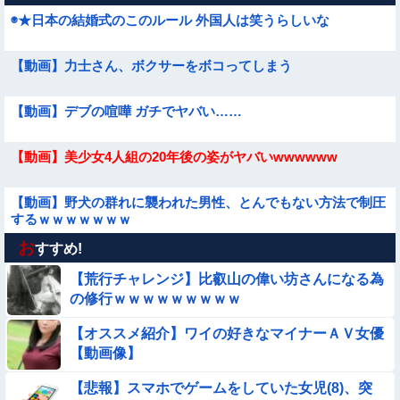
◉★日本の結婚式のこのルール 外国人は笑うらしいな
【動画】力士さん、ボクサーをボコってしまう
【動画】デブの喧嘩 ガチでヤバい……
【動画】美少女4人組の20年後の姿がヤバいwwwwww
【動画】野犬の群れに襲われた男性、とんでもない方法で制圧
するｗｗｗｗｗｗｗ
お
【動画】こういう貧乳の陰女と付き合えますかｗｗｗｗｗｗｗ
すすめ!
【荒行チャレンジ】比叡山の偉い坊さんになる為
【画像】新人AV女優さん、ジブリキャラのコスプレでチンポ
の修行ｗｗｗｗｗｗｗｗｗ
を硬めてくるｗｗｗｗｗｗｗ
【オススメ紹介】ワイの好きなマイナーＡＶ女優
★★昨晩、久しぶりに嫁とセックスしたんだが・・・
【動画像】
【動画】ピザ屋のバイト女、クッソせこい『ツマミ食い』をし
【悲報】スマホでゲームをしていた女児(8)、突