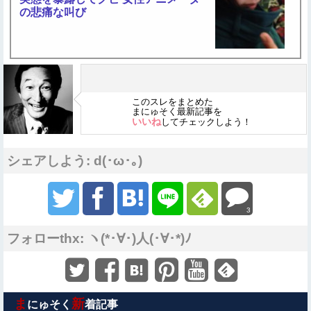
の悲痛な叫び
このスレをまとめた
まにゅそく最新記事を
いいね
してチェックしよう！
シェアしよう: d(･ω･｡)
3
フォローthx: ヽ(*･∀･)人(･∀･*)ﾉ
ま
新
にゅそく
着記事