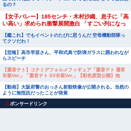
るの？
【女子バレー】185センチ・木村沙織、息子に「高
い高い」求められ衝撃展開激白 「すごい列になっ
て…私アトラクションじゃないよみたいな」
【艦これ】でもイベントのたびに思うんだ 空母機動部隊っ
てクソだわ！
【悲報】高市早苗さん、平和式典で防弾ガラスに囲われなが
らスピーチ
【重音テト】コナミデフォルメフィギュア「重音テト 通常
衣装Ver.」「重音テト SV衣装Ver.」【彩色原型公開】他
【動画】大阪府警のおっさん射殺映像が公開される。当然の
ように無抵抗だったことが発覚
Powered by livedoor 相互RSS
ス
ポンサードリンク