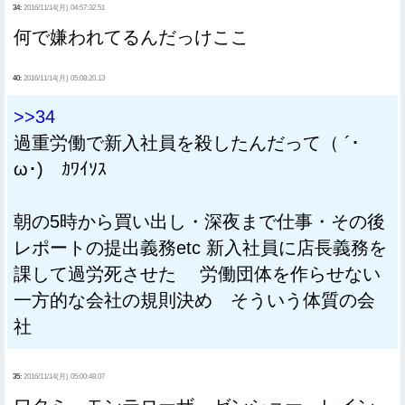
34:
2016/11/14(月) 04:57:32.51
何で嫌われてるんだっけここ
40:
2016/11/14(月) 05:08:20.13
>>34
過重労働で新入社員を殺したんだって（ ´･
ω･) ｶﾜｲｿｽ
朝の5時から買い出し・深夜まで仕事・その後
レポートの提出義務etc 新入社員に店長義務を
課して過労死させた 労働団体を作らせない
一方的な会社の規則決め そういう体質の会
社
35:
2016/11/14(月) 05:00:48.07