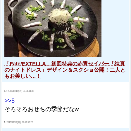
「Fate/EXTELLA」初回特典の赤青セイバー「純真
のナイトドレス」デザイン＆スクショ公開！二人と
もお美しい…！
57:
2016/11/14(月) 06:31:11.87
>>5
そろそろおせちの季節だなw
6:
2016/11/14(月) 04:09:32.22