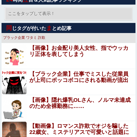
視聴者に嫌がられる番組ばかり作ったフジテレビ、自業自
得すぎる立場に陥ってしまい……
ここをタップして表示！
「Fate/EXTELLA」初回特典の赤青セイバー「純真のナイ
同
ま
じタグが付いた
とめ記事
トドレス」デザイン＆スクショ公開！二人ともお美し
い…！
ブラック企業
ワタミ
詐欺
IカップAV女優さん(24)👙さらに増量してIカップになる
【画像】お金配り美人女性、指でウッカ
リ正体を表してしまう
PTA会長「PTA参加拒否した親へ最終警告。こうなっても
いい？」
【ブラック企業】仕事でミスした従業員
【画像】ゴールデンカムイを勢いで読んでても「何こい
が上司にボッコボコにされる動画が流出
つ…」ってなるシーンｗｗｗｗ
【閲覧注意】女さん「私の村、本当にヤバい…これ見
【画像】隠れ爆乳OLさん、ノルマ未達成
て…」（衝撃動画）
のため全裸勤務に……
【女子バレー】185センチ・木村沙織、息子に「高い高
い」求められ衝撃展開激白 「すごい列になって…私アトラ
【動画像】ロマンス詐欺でオジを騙した
クションじゃないよみたいな」
22歳女、ミステリアスで可愛いと話題に
エロ漫画『はじめての緊縛SM調教 終わらない前立腺イキ