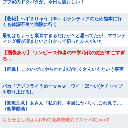
ブブ家のドタバタが、今日も愛おしい！
【悲報】へずまりゅう（35）ボランティアのため熊本に行
くも体調不良で病院に行く
最初はちょっと素直すぎるだけか？と思ってたが、マウンテ
ィング癖が凄まじいと分かって切った友人がいた
【画像あり】 ワンピース作者の中学時代の絵がすごすぎ
る→
【画像】 このハゲにやられたJKがたくさんいるという事実
バカ「アジフライうめーｗｗｗ」ワイ「ほーい(ケチャップ
を取り上げる)」
【閲覧注意】女さん「私の村、本当にヤバい…これ見て…」
（衝撃動画）
ちとせよしのさん(26)の限界突破のドスケベ尻 part2