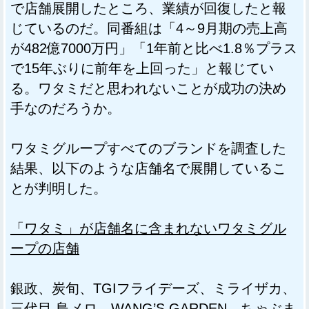
で店舗展開したところ、業績が回復したと報
じているのだ。同番組は「4～9月期の売上高
が482億7000万円」「1年前と比べ1.8％プラス
で15年ぶりに前年を上回った」と報じてい
る。ワタミだと思われないことが成功の決め
手なのだろうか。
ワタミグループすべてのブランドを調査した
結果、以下のような店舗名で展開しているこ
とが判明した。
「ワタミ」が店舗名に含まれないワタミグル
ープの店舗
銀政、炭旬、TGIフライデーズ、ミライザカ、
三代目 鳥メロ、WANG’S GARDEN、ちゃぶま