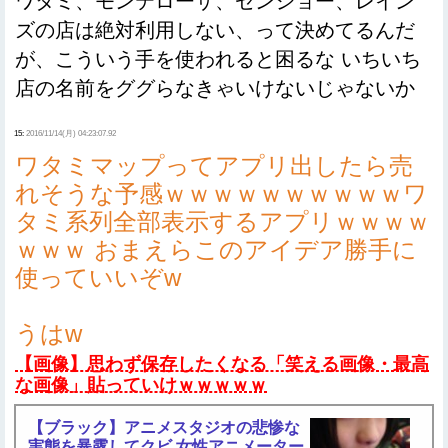
ワタミ、モンテローザ、ゼンショー、レイン
ズの店は絶対利用しない、って決めてるんだ
が、こういう手を使われると困るな いちいち
店の名前をググらなきゃいけないじゃないか
15:
2016/11/14(月) 04:23:07.92
ワタミマップってアプリ出したら売
れそうな予感ｗｗｗｗｗｗｗｗｗｗワ
タミ系列全部表示するアプリｗｗｗｗ
ｗｗｗ おまえらこのアイデア勝手に
使っていいぞw
うはw
【画像】思わず保存したくなる「笑える画像・最高
な画像」貼っていけｗｗｗｗｗ
【ブラック】アニメスタジオの悲惨な
実態を暴露してクビ 女性アニメーター