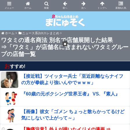
まにゅそく 2chまとめニュース速報VIP
ホーム
新着&人気
ホーム
ニュース系2chスレまとめ
ワタミの通名商法 別名で店舗展開した結果
⇒「ワタミ」が店舗名に含まれないワタミグルー
プの店舗一覧
お
すすめ!
【接近戦】ツイッター兵士「至近距離ならナイフ
の方が拳銃より強いんやでｗｗｗ」
『60歳の元ボクシング世界王者』 VS. 『素人』
【画像】彼女「ゴメン ちょっと散らかってるけど
気にしないで上がって～」
【胸痛注意】外人が描いたイジメの漫画 ⇒