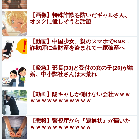
地獄』をrawやhitomiを使わずに無料で読む方法│ぱーたぽ
【動画】タイのティパンコーン王子が日本人女性とデート
【画像】特殊詐欺を防いだギャルさん、
か？
オタクに優しそうと話題
【悲報】男が嫌いな男の特徴がこちらｗｗｗｗｗ
ｗｗｗｗｗ
【動画】中国少女、親のスマホでSNS→
詐欺師に全財産を盗まれて一家破産へ
【動画】 ”別れさせ屋” のセ○クス、凄すぎるｗｗｗ そり
ゃ肉便器に堕ちるわｗｗｗ
【緊急】部長(38)と受付の女の子(26)が結
【画像】美人レースクイーンの透け透けぽっちゃり腹、ヌ
婚、中小弊社さんは大荒れ
ケる
【画像】思わず保存したくなる「笑える画像・最高な画
【動画】陽キャしか働けない会社ｗｗｗ
像」貼っていけｗｗｗｗｗ
ｗｗｗｗｗｗｗｗｗｗｗ
シカ「全部喰った」 祭り中止他
【悲報】警視庁から『逮捕状』が届いた
子なし保育士の義兄夫婦、上から目線で育児アドバイスさ
ｗｗｗｗｗｗｗｗｗｗｗ
れる日々に限界！「この時期は知育おもちゃが〜」と理想
論を語り、義父母も「頼れ頼れ」とウザすぎる・・・