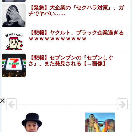
【画像】 美少女「女性の皆さんへ。パンツを履かずにを履
【緊急】大企業の『セクハラ対策』、ガ
いてみてください」
チでヤバい……
五等分の花嫁ってマイナーアニメみてるんだが④って需要
あるの？
【悲報】ヤクルト、ブラック企業過ぎる
ｗｗｗｗｗｗｗｗｗｗｗ
【悲報】中国、橋の欄干が強風一発で粉々に 鉄筋ゼロ
当局「接着剤でくっつけただけ」「正常で、品質問題はな
い」
【悲報】セブンブンの『セブンしぐ
【FGO】ジャンヌ系にラクシュミーは含まれますか？
さ』、また発見される【→画像】
Wジル・ド・レェ強化みんなの反応まとめ
【画像】漫画家・桂正和、最新のパンツ＆お尻のイラスト
投稿にネット衝撃「この質感の出し方」「実写かと思いま
した」
【閲覧注意】女さん「私の村、本当にヤバい…これ見
て…」（衝撃動画）
【動画】女子アナさん、ノーブラでうっかり衣装から乳首
が透けてしまう放送事故ｗｗｗ
【動画】役満ボディ・岡田紗佳(32)、渾身のあたシコダン