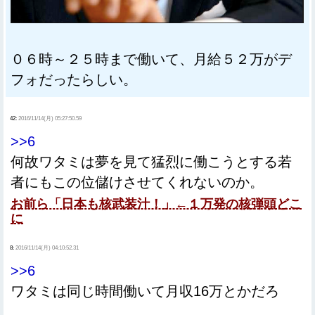
０６時～２５時まで働いて、月給５２万がデ
フォだったらしい。
42:
2016/11/14(月) 05:27:50.59
>>6
何故ワタミは夢を見て猛烈に働こうとする若
者にもこの位儲けさせてくれないのか。
お前ら「日本も核武装汁！」←１万発の核弾頭どこ
に
8:
2016/11/14(月) 04:10:52.31
>>6
ワタミは同じ時間働いて月収16万とかだろ