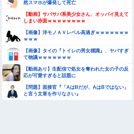
て炎上
然スマホが爆発して死亡
【画像】巨大マンボウの稚魚さん、金平糖みたいでカワイイｗ
【動画】サバサバ系美少女さん、オッパイ見えて
しまい赤面ｗｗｗｗｗｗｗｗ
【動画像】女の子「ウエスト？・・・60㎝だよ！」
【画像】洋モノＡＶレベル高過ぎｗｗｗｗｗｗｗ
ｗｗｗ
【悲報】イッヌさん、飼い主の『レズプレイ』を見てドン引
き・・・
【画像】タイの『トイレの男女標識』、ヤバすぎ
【動画像】飛行機に『水銀』を持ち込めない理由がこれ【→】
て物議ｗｗｗｗｗｗｗ
【動画あり】生配信で処女を奪われた女の子の反
【動画あり】ボーイッシュ美少女「どうしたん？おっぱい揉
応が可愛すぎると話題に
む？❤」
【悩み相談】昭和の高1女子さん、夏の体験談ｗｗｗｗｗｗｗ
【問題】面接官『「AはBだが、AはBではない」
ｗ
と言う文章を作りなさい』
【動画】白人「日本で一番美味い食べ物はこれな、試してみ
ろ！飛ぶぞ」
★★同格のように語られてるけど実際は『雲泥の差』があるも
のと言えば？
【動画】アンドロイドみたいな女子小学生が発見される