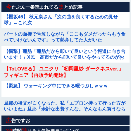
今
ま
たぶん一番読まれてる
とめ記事
【櫻坂46】 秋元康さん「次の曲を良くするための見せ
球」←これ次...
パートの面接で号泣しながら「ここもダメだったらもう食
べていけないんです」って熱弁してた人がいた
【衝撃】蓮舫「蓮舫だから叩いて良いという報道に向き合
います！」X民「高市だから叩いて良いをやってるのがお
前だろ」←これ…w w
【ToLOVEる】 ユニクリ「籾岡里紗 ダークネスver.」
フィギュア【再販予約開始】
【緊急】 ウォーキング中にできる暇つぶしｗｗｗ
旦那の祖父が亡くなった。私「エプロン持って行った方が
いいよね」旦那「余計な出費すんな。そんなもん買うなら
今後一切金を出さねぇぞ」私「えっ…」
広
エ□漫画『こわいお兄さんが優しい』をrawやhitomiを使わ
告ですお
ずに無料で読む方法│sin
24
注
時間
目＆人気記事ランキング