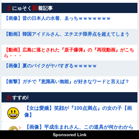
ま
新
にゅそく
着記事
【画像】昔の日本人の水着、ゑっちｗｗｗｗｗｗｗ
【動画】韓国アイドルさん、ヱチヱチ限界点を超えてしまう
【動画】広島に落とされた『原子爆弾』の『再現動画』がこち
ら・・・
【画像】夏のバイクがヤバすぎるｗｗｗｗｗ
【衝撃】ガチで『意識高い無能』が好きなワードと言えば？
お
【動画】 女子中学生さん、タクシー運ちゃんに感電させられ死
すすめ!
亡……
【女は愛嬌】笑顔が『100点満点』の女の子【画
【動画】小池栄子似のGカップ女子高生「知らないオジさんに
像】
襲われてオッパイ揉まれた」
【画像】平成生まれさん、この道具が何かわから
【悲報】ま～んさん、ドッキリにひっかかってしまう【→動
ないらしい・・・
画】
Sponsored Link