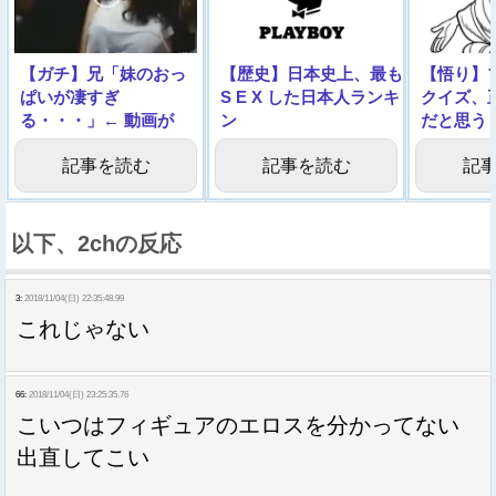
【ガチ】兄「妹のおっ
【歴史】日本史上、最も
【悟り】
ぱいが凄すぎ
S E X した日本人ランキ
クイズ、
る・・・」← 動画が
ン
だと思う
1000万回再生される
グ！！！！！！！！！！
記事を読む
記事を読む
記
以下、2chの反応
3:
2018/11/04(日) 22:35:48.99
これじゃない
66:
2018/11/04(日) 23:25:35.76
こいつはフィギュアのエロスを分かってない
出直してこい