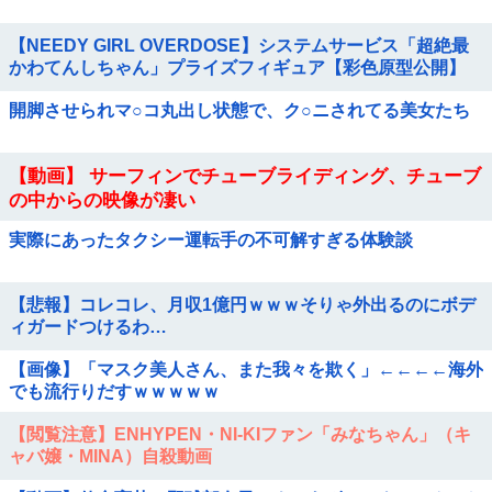
【NEEDY GIRL OVERDOSE】システムサービス「超絶最
かわてんしちゃん」プライズフィギュア【彩色原型公開】
開脚させられマ○コ丸出し状態で、ク○ニされてる美女たち
【動画】 サーフィンでチューブライディング、チューブ
の中からの映像が凄い
実際にあったタクシー運転手の不可解すぎる体験談
【悲報】コレコレ、月収1億円ｗｗｗそりゃ外出るのにボデ
ィガードつけるわ…
【画像】「マスク美人さん、また我々を欺く」←←←←海外
でも流行りだすｗｗｗｗｗ
【閲覧注意】ENHYPEN・NI-KIファン「みなちゃん」（キ
ャバ嬢・MINA）自殺動画