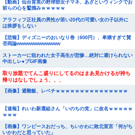
【動画】仙台育英の野球部女子マネ、あざといウィンクでお
前らの心を鷲掴みｗｗｗｗｗ
アラフィフ正社員の男性が若い20代の可愛い女の子以外に
は挨拶をしない
【悲報】ディズニーのおいなり巻（600円）、卑猥すぎて賛
否両論wwwwwwwwwwww
ストーカーに狙われた女子高生が悲惨…絶対に避けられない
中出しレ●プGIF画像
取り放題でてんこ盛りにしてるのはまあ見かけるが持ち
帰りはなしでしょう、、、
【画像】避難飯、レベチｗｗｗｗｗｗｗｗｗｗｗｗｗｗｗ
【速報】れいわ新選組さん「いのちの党」に改名ｗｗｗｗｗ
ｗｗｗ
【画像】ワンピースおだっち、ちいかわに敗北宣言「何がち
いかわだと思っていた」