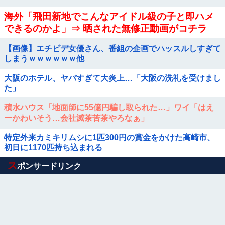
海外「飛田新地でこんなアイドル級の子と即ハメ
できるのかよ」⇒ 晒された無修正動画がコチラ
【画像】エチビデ女優さん、番組の企画でハッスルしすぎて
しまうｗｗｗｗｗｗ他
大阪のホテル、ヤバすぎて大炎上…「大阪の洗礼を受けまし
た」
積水ハウス「地面師に55億円騙し取られた…」ワイ「はえ
ーかわいそう…会社滅茶苦茶やろなぁ」
特定外来カミキリムシに1匹300円の賞金をかけた高崎市、
初日に1170匹持ち込まれる
Powered by livedoor 相互RSS
ス
ポンサードリンク