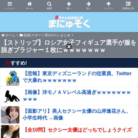
まにゅそく 2chまとめニュース速報VIP
ホーム
新着&人気
ホーム
芸能/スポーツ系2chスレまとめ
【ストリップ】ロシア女子フィギュア選手が服を
脱ぎブラジャー１枚にｗｗｗｗｗｗｗ
お
すすめ!
【悲報】東京ディズニーランドの従業員、Twitter
で大暴れｗｗｗｗｗｗｗ
【画像】洋モノＡＶレベル高過ぎｗｗｗｗｗｗｗ
ｗｗｗ
【面影アリ】美人セクシー女優の山岸逢花さん、
小学生時代 →画像
【全10問】セクシー女優はどっちでしょうクイズ