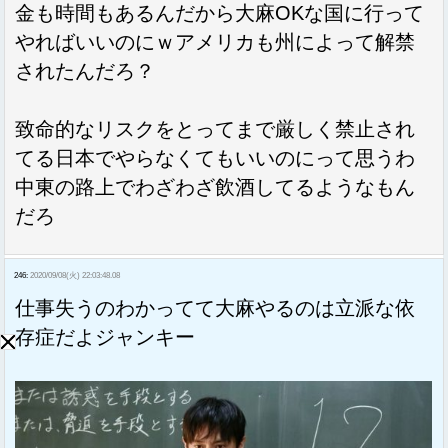
金も時間もあるんだから大麻OKな国に行って
やればいいのにｗアメリカも州によって解禁
されたんだろ？
致命的なリスクをとってまで厳しく禁止され
てる日本でやらなくてもいいのにって思うわ
中東の路上でわざわざ飲酒してるようなもん
だろ
246:
2020/09/08(火) 22:03:48.08
仕事失うのわかってて大麻やるのは立派な依
存症だよジャンキー