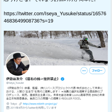
https://twitter.com/Iseya_Yusuke/status/16576
4683649908736?s=19