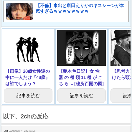
【不倫】東出と唐田えりかのキスシーンが本
気すぎるｗｗｗｗｗｗｗｗ
【画像】28歳女性達の
【艶本色日記】女 性
【思考力
中に一人だけ『48歳』
器 の 種 類 11 種 が こ
けたら頭
は誰でしょう？
ち ら →[秘所百開の図]
記事を読む
記事を読む
記
以下、2chの反応
758:
2020/09/08(火) 23:24:13.38