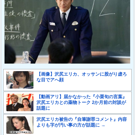
【画像】沢尻エリカ、オッサンに股がり虚ろ
な目でアへ顔
【動画アリ】届かなかった『小栗旬の言葉』
沢尻エリカとの薬物トーク 2か月前の対談が
話題に
沢尻エリカ被告の『自筆謝罪コメント』内容
よりも字が汚い事の方が話題に →
Sponsored Link