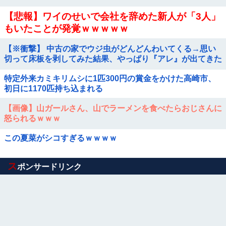
【悲報】ワイのせいで会社を辞めた新人が「3人」
もいたことが発覚ｗｗｗｗｗ
【※衝撃】 中古の家でウジ虫がどんどんわいてくる→思い
切って床板を剥してみた結果、やっぱり『アレ』が出てきた
特定外来カミキリムシに1匹300円の賞金をかけた高崎市、
初日に1170匹持ち込まれる
【画像】山ガールさん、山でラーメンを食べたらおじさんに
怒られるｗｗｗ
この夏菜がシコすぎるｗｗｗｗ
Powered by livedoor 相互RSS
ス
ポンサードリンク