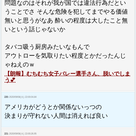
問題なのはそれが我が国では違法行為だとい
うことでさ そんな危険を犯してまでやる価値
無いと思うがなあ 酔いの程度は大したこと無
いという話じゃないか
タバコ吸う厨房みたいなもんで
アウトローを気取りたい程度とかだったんじ
ゃねえのｗ
【朗報】むちむち女子バレー選手さん、脱いでしま
う💕
220:
2020/09/08(火) 22:00:04.84
アメリカがどうとか関係ないっつの
決まりが守れない人間は消えれば良い
221:
2020/09/08(火) 22:00:26.95