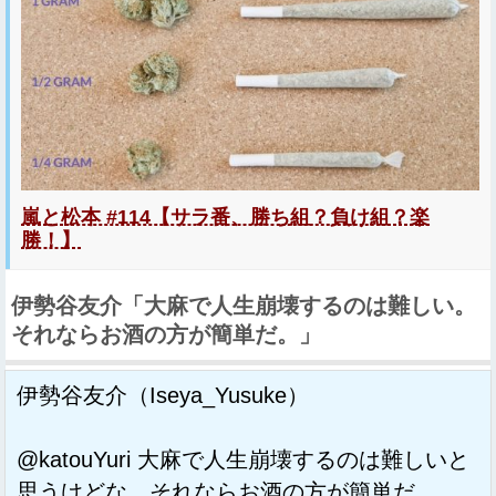
嵐と松本 #114【サラ番、勝ち組？負け組？楽
勝！】
伊勢谷友介「大麻で人生崩壊するのは難しい。
それならお酒の方が簡単だ。」
伊勢谷友介（Iseya_Yusuke）
@katouYuri 大麻で人生崩壊するのは難しいと
思うけどな。それならお酒の方が簡単だ。