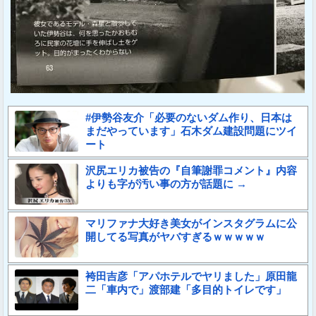
#伊勢谷友介「必要のないダム作り、日本は
まだやっています」石木ダム建設問題にツイ
ート
沢尻エリカ被告の『自筆謝罪コメント』内容
よりも字が汚い事の方が話題に →
マリファナ大好き美女がインスタグラムに公
開してる写真がヤバすぎるｗｗｗｗｗ
袴田吉彦「アパホテルでヤリました」原田龍
二「車内で」渡部建「多目的トイレです」