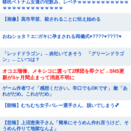
移民ベトナム女達の宅飲み、レベチｗｗｗｗｗｗｗｗｗｗｗ
ｗｗｗｗｗｗｗｗｗｗｗｗｗ
【画像】高市早苗、殺されることに怯え始める
おねショタ？エ□ガキに孕まされる両儀式♥️????♥️????♥️
「レッドドラゴン」←炎吐いてきそう 「グリーンドラゴ
ン」←こいつは？
オコエ瑠偉、メキシコに渡って2球団を即クビ→SNS更
新が3ヶ月間止まって消息不明に
ゲーム作者ワイ「感想ください。辛口でもOKです」 敵「あ
れがだめ。これがだめ」
【朗報】むちむち女子バレー選手さん、脱いでしまう💕
【悲報】上沼恵美子さん「簡単にそうめん作れ言うけど、そ
うめん作りて地獄なんよ」