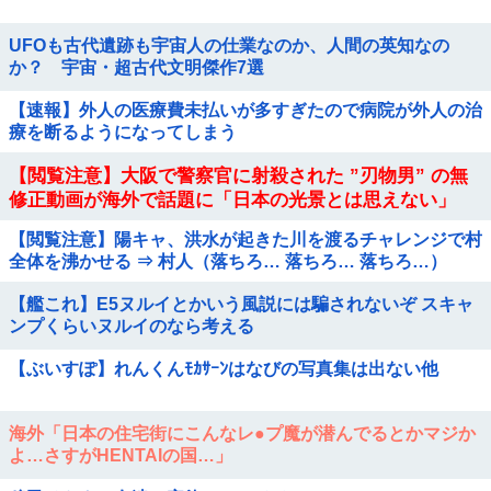
UFOも古代遺跡も宇宙人の仕業なのか、人間の英知なの
か？ 宇宙・超古代文明傑作7選
【速報】外人の医療費未払いが多すぎたので病院が外人の治
療を断るようになってしまう
【閲覧注意】大阪で警察官に射殺された ”刃物男” の無
修正動画が海外で話題に「日本の光景とは思えない」
【閲覧注意】陽キャ、洪水が起きた川を渡るチャレンジで村
全体を沸かせる ⇒ 村人（落ちろ… 落ちろ… 落ちろ…）
【艦これ】E5ヌルイとかいう風説には騙されないぞ スキャ
ンプくらいヌルイのなら考える
【ぶいすぽ】れんくんﾓｶｻｰﾝはなびの写真集は出ない他
海外「日本の住宅街にこんなレ●プ魔が潜んでるとかマジか
よ…さすがHENTAIの国…」