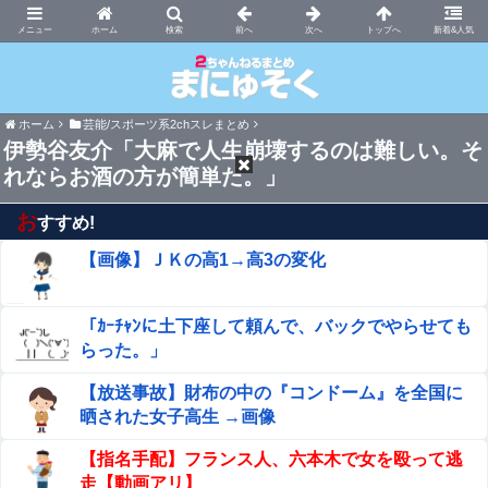
まにゅそく 2chまとめニュース速報VIP
ホーム
新着&人気
ホーム
芸能/スポーツ系2chスレまとめ
伊勢谷友介「大麻で人生崩壊するのは難しい。そ
れならお酒の方が簡単だ。」
お
すすめ!
【画像】ＪＫの高1→高3の変化
「ｶｰﾁｬﾝに土下座して頼んで、バックでやらせても
らった。」
【放送事故】財布の中の『コンドーム』を全国に
晒された女子高生 →画像
【指名手配】フランス人、六本木で女を殴って逃
走【動画アリ】