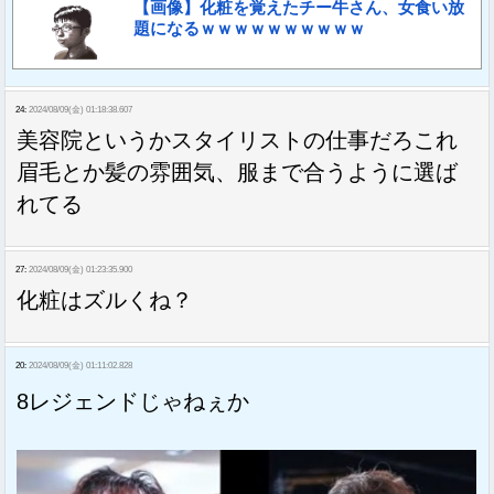
【画像】化粧を覚えたチー牛さん、女食い放
題になるｗｗｗｗｗｗｗｗｗｗ
24:
2024/08/09(金) 01:18:38.607
美容院というかスタイリストの仕事だろこれ
眉毛とか髪の雰囲気、服まで合うように選ば
れてる
27:
2024/08/09(金) 01:23:35.900
化粧はズルくね？
20:
2024/08/09(金) 01:11:02.828
8レジェンドじゃねぇか