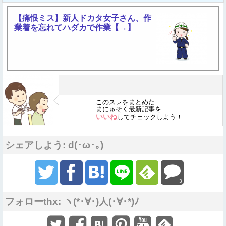
【痛恨ミス】新人ドカタ女子さん、作
業着を忘れてハダカで作業【→】
このスレをまとめた
まにゅそく最新記事を
いいね
してチェックしよう！
シェアしよう: d(･ω･｡)
3
フォローthx: ヽ(*･∀･)人(･∀･*)ﾉ
Sponsored Link