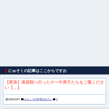
ま
にゅそくの記事はここからですお
【変身】美容院へ行ったチー牛男子たちをご覧くださ
い【→】
2024/10/7
おもしろ/VIP系2chスレ
3