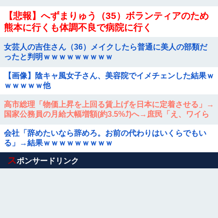
【悲報】へずまりゅう（35）ボランティアのため
熊本に行くも体調不良で病院に行く
女芸人の吉住さん（36）メイクしたら普通に美人の部類だ
ったと判明ｗｗｗｗｗｗｗｗｗ
【画像】陰キャ風女子さん、美容院でイメチェンした結果ｗ
ｗｗｗｗｗ他
高市総理「物価上昇を上回る賃上げを日本に定着させる」→
国家公務員の月給大幅増額(約3.5%⤴)へ→庶民「え、ワイら
は❓」
会社「辞めたいなら辞めろ。お前の代わりはいくらでもい
る」→結果ｗｗｗｗｗｗｗｗｗ
Powered by livedoor 相互RSS
ス
ポンサードリンク