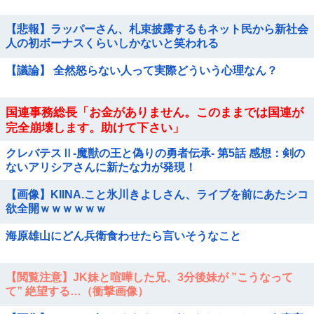
【悲報】ラッパーさん、札束披露するもネット民から新社会
人の初ボーナスくらいしかないと笑われる
【議論】 全然怒らない人って実際どういう心理なん？
国連事務総長「お金がありません。このままでは国連が
完全崩壊します。助けて下さい」
クレバテスⅡ-魔獣の王と偽りの勇者伝承- 第5話 感想：剣の
ないアリシアさんに新たな力が発現！
【画像】KIINA.こと氷川きよしさん、ライブを前にあたシコ
欲全開ｗｗｗｗｗｗ
海原雄山にどん兵衛食わせたら言いそうなこと
【閲覧注意】JK妹と喧嘩した兄、3分後妹が ”こうなって
て” 絶望する…（衝撃画像）