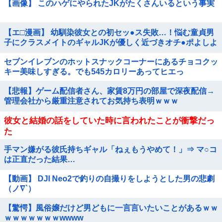
【画像】 このハゲにやられたJKがたくさんいるという事実
【エ□漫画】 幼馴染彼女との初セッ●ス失敗…！悩む童貞男
子にクラスメイトのギャルJKが優しく近づきオチ●ポよしよ
しされちゃう…！
セブンイレブンのホットスナックコーナーにあるチョコクッ
キー美味しすぎる。でも545カロリーあってヒエっ
【悲報】ゲーム配信者さん、家賃8万円の部屋で深夜配信→
管理会社から厳重注意されてお気持ち表明ｗｗｗ
彼女と結婚の話をしていた時に言われたことが衝撃だっ
た
手マン嫌がる彼氏持ちギャル「ねぇもうやめて！」⇒ マ○コ
は正直だった結果…
【動画】 DJI Neo2で釣りの自撮りをしようとした男の悲劇
（ノ∇`）
【驚愕】風俗嬢だけど男どもに一言言いたいことがあるｗｗ
ｗｗｗｗｗｗｗwwww