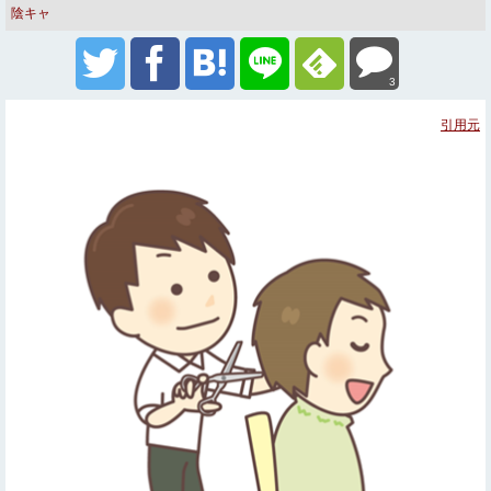
陰キャ
3
引用元