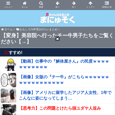
まにゅそく 2chまとめニュース速報VIP
ホーム
新着&人気
ホーム
おもしろ/VIP系2chスレまとめ
【変身】美容院へ行ったチー牛男子たちをご覧く
ださい【→】
お
すすめ!
【動画】仕事中の『解体屋さん』の民度ｗｗｗｗ
ｗｗｗｗｗｗｗ
【画像】女版の『チー牛』がこちらｗｗｗｗｗｗ
ｗｗｗｗｗｗｗｗｗｗｗ
【画像】アメリカに留学したアジア人女性、1年で
こんなに姿になってしまう…
【思考力】この問題とけたら頭ユダヤ人並み