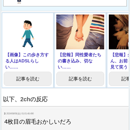
【画像】この歩き方す
【悲報】同性愛者たち
【悲報】
る人はADSLらし
の書き込み、切な
ん、お前
い……
い……
見て笑う
記事を読む
記事を読む
記
以下、2chの反応
2:
2024/08/09(金) 01:01:48.490
4枚目の眉毛おかしいだろ